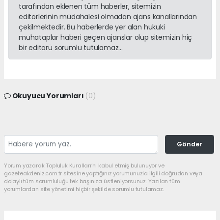
tarafından eklenen tüm haberler, sitemizin
editörlerinin müdahalesi olmadan ajans kanallarından
çekilmektedir. Bu haberlerde yer alan hukuki
muhataplar haberi geçen ajanslar olup sitemizin hiç
bir editörü sorumlu tutulamaz...
Okuyucu Yorumları
(0)
Gönder
Yorum yazarak Topluluk Kuralları’nı kabul etmiş bulunuyor ve
gazeteakdeniz.com.tr sitesine yaptığınız yorumunuzla ilgili doğrudan veya
dolaylı tüm sorumluluğu tek başınıza üstleniyorsunuz. Yazılan tüm
yorumlardan site yönetimi hiçbir şekilde sorumlu tutulamaz.