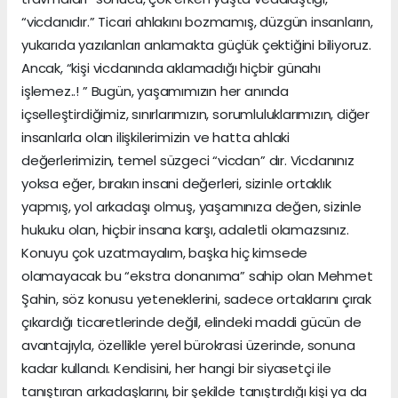
“vicdanıdır.” Ticari ahlakını bozmamış, düzgün insanların,
yukarıda yazılanları anlamakta güçlük çektiğini biliyoruz.
Ancak, “kişi vicdanında aklamadığı hiçbir günahı
işlemez..! ” Bugün, yaşamımızın her anında
içselleştirdiğimiz, sınırlarımızın, sorumluluklarımızın, diğer
insanlarla olan ilişkilerimizin ve hatta ahlaki
değerlerimizin, temel süzgeci “vicdan” dır. Vicdanınız
yoksa eğer, bırakın insani değerleri, sizinle ortaklık
yapmış, yol arkadaşı olmuş, yaşamınıza değen, sizinle
hukuku olan, hiçbir insana karşı, adaletli olamazsınız.
Konuyu çok uzatmayalım, başka hiç kimsede
olamayacak bu “ekstra donanıma” sahip olan Mehmet
Şahin, söz konusu yeteneklerini, sadece ortaklarını çırak
çıkardığı ticaretlerinde değil, elindeki maddi gücün de
avantajıyla, özellikle yerel bürokrasi üzerinde, sonuna
kadar kullandı. Kendisini, her hangi bir siyasetçi ile
tanıştıran arkadaşlarını, bir şekilde tanıştırdığı kişi ya da