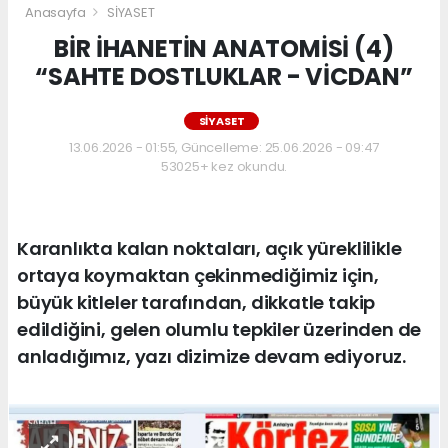
Anasayfa
SİYASET
BİR İHANETİN ANATOMİSİ (4)
“SAHTE DOSTLUKLAR - VİCDAN”
SİYASET
13.06.2026 - 01:55, Güncelleme: 25.06.2026 - 09:47
53025+ kez okundu.
Karanlıkta kalan noktaları, açık yüreklilikle
ortaya koymaktan çekinmediğimiz için,
büyük kitleler tarafından, dikkatle takip
edildiğini, gelen olumlu tepkiler üzerinden de
anladığımız, yazı dizimize devam ediyoruz.