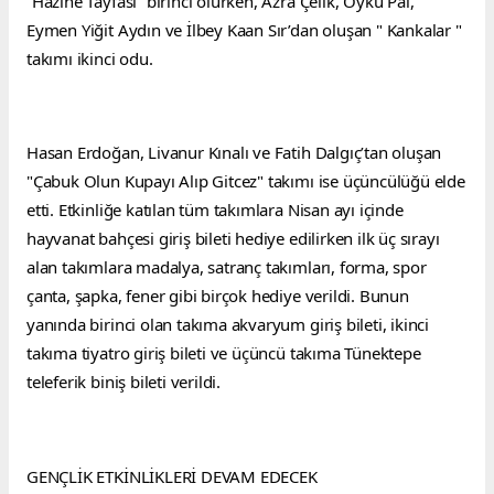
“Hazine Tayfası” birinci olurken, Azra Çelik, Öykü Pal, 
Eymen Yiğit Aydın ve İlbey Kaan Sır’dan oluşan " Kankalar " 
takımı ikinci odu.
Hasan Erdoğan, Livanur Kınalı ve Fatih Dalgıç’tan oluşan 
"Çabuk Olun Kupayı Alıp Gitcez" takımı ise üçüncülüğü elde 
etti. Etkinliğe katılan tüm takımlara Nisan ayı içinde 
hayvanat bahçesi giriş bileti hediye edilirken ilk üç sırayı 
alan takımlara madalya, satranç takımları, forma, spor 
çanta, şapka, fener gibi birçok hediye verildi. Bunun 
yanında birinci olan takıma akvaryum giriş bileti, ikinci 
takıma tiyatro giriş bileti ve üçüncü takıma Tünektepe 
teleferik biniş bileti verildi.
GENÇLİK ETKİNLİKLERİ DEVAM EDECEK