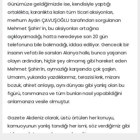
Günümüze geldiğimizde ise, kendisiyle yaptığı
ortaklıkta, karanlıkta kalan tüm ticari aksiyonları,
merhum Aydın ÇAVUŞOĞLU tarafından sorgulanan
Mehmet Şahin’ in, bu aksiyonları ortağına
açıklayamadığı, hatta neredeyse son 20 gün
telefonuna bile bakmadığı, iddaa ediliyor. Gencecik bir
insanın vefatı ile sarsılan Alanya halkı, bunca yaşanan
olayın ardından, hiçbir şey olmamış gibi hareket eden
Mehmet Şahin’in, aymazlığı karşısında çok şaşkın.
Umarım, yukarıda yazdıklarımız, terazisi kırık, mizanı
bozuk, ahiret anlayışı, aynı dünyası gibi yanlış olan bu
figürü, tanımanıza ve tüm bunları nasıl yapabildiğini
anlamanıza vesile olmuştur.
Gazete Akdeniz olarak, üstü örtülen her konuyu,
kamuoyunun yanlış tanıdığı her ismi, söz verdiğimiz gibi
sizlere anlatmaya devam edeceğiz.