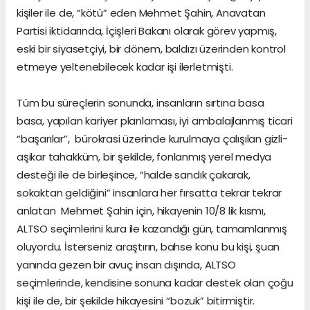
kişiler ile de, “kötü” eden Mehmet Şahin, Anavatan
Partisi iktidarında, İçişleri Bakanı olarak görev yapmış,
eski bir siyasetçiyi, bir dönem, baldızı üzerinden kontrol
etmeye yeltenebilecek kadar işi ilerletmişti.
Tüm bu süreçlerin sonunda, insanların sırtına basa
basa, yapılan kariyer planlaması, iyi ambalajlanmış ticari
“başarılar”, bürokrasi üzerinde kurulmaya çalışılan gizli-
aşikar tahakküm, bir şekilde, fonlanmış yerel medya
desteği ile de birleşince, “halde sandık çakarak,
sokaktan geldiğini” insanlara her fırsatta tekrar tekrar
anlatan Mehmet Şahin için, hikayenin 10/8 lik kısmı,
ALTSO seçimlerini kura ile kazandığı gün, tamamlanmış
oluyordu. İsterseniz araştırın, bahse konu bu kişi, şuan
yanında gezen bir avuç insan dışında, ALTSO
seçimlerinde, kendisine sonuna kadar destek olan çoğu
kişi ile de, bir şekilde hikayesini “bozuk” bitirmiştir.