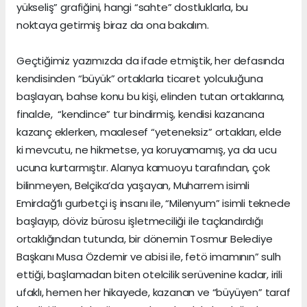
yükseliş” grafiğini, hangi “sahte” dostluklarla, bu
noktaya getirmiş biraz da ona bakalım.
Geçtiğimiz yazımızda da ifade etmiştik, her defasında
kendisinden “büyük” ortaklarla ticaret yolculuğuna
başlayan, bahse konu bu kişi, elinden tutan ortaklarına,
finalde, “kendince” tur bindirmiş, kendisi kazancına
kazanç eklerken, maalesef “yeteneksiz” ortakları, elde
ki mevcutu, ne hikmetse, ya koruyamamış, ya da ucu
ucuna kurtarmıştır. Alanya kamuoyu tarafından, çok
bilinmeyen, Belçika’da yaşayan, Muharrem isimli
Emirdağ’lı gurbetçi iş insanı ile, “Milenyum” isimli teknede
başlayıp, döviz bürosu işletmeciliği ile taçlandırdığı
ortaklığından tutunda, bir dönemin Tosmur Belediye
Başkanı Musa Özdemir ve abisi ile, fetö imamının” sulh
ettiği, başlamadan biten otelcilik serüvenine kadar, irili
ufaklı, hemen her hikayede, kazanan ve “büyüyen” taraf