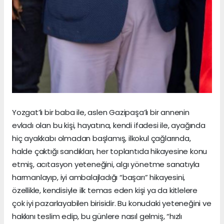
Yozgat’lı bir baba ile, aslen Gazipaşa’lı bir annenin
evladı olan bu kişi, hayatına, kendi ifadesi ile, ayağında
hiç ayakkabı olmadan başlamış, ilkokul çağlarında,
halde çaktığı sandıkları, her toplantıda hikayesine konu
etmiş, acıtasyon yeteneğini, algı yönetme sanatıyla
harmanlayıp, iyi ambalajladığı “başarı” hikayesini,
özellikle, kendisiyle ilk temas eden kişi ya da kitlelere
çok iyi pazarlayabilen birisidir. Bu konudaki yeteneğini ve
hakkını teslim edip, bu günlere nasıl gelmiş, “hızlı