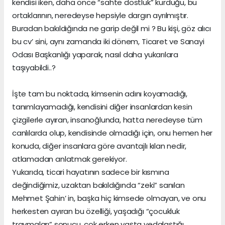
kendisi iken, daha önce “sahte dostluk” kurduğu, bu
ortaklarının, neredeyse hepsiyle dargın ayrılmıştır.
Buradan bakıldığında ne garip değil mi ? Bu kişi, göz alıcı
bu cv’ sini, aynı zamanda iki dönem, Ticaret ve Sanayi
Odası Başkanlığı yaparak, nasıl daha yukarılara
taşıyabildi..?
İşte tam bu noktada, kimsenin adını koyamadığı,
tanımlayamadığı, kendisini diğer insanlardan kesin
çizgilerle ayıran, insanoğlunda, hatta neredeyse tüm
canlılarda olup, kendisinde olmadığı için, onu hemen her
konuda, diğer insanlara göre avantajlı kılan nedir,
atlamadan anlatmak gerekiyor.
Yukarıda, ticari hayatının sadece bir kısmına
değindiğimiz, uzaktan bakıldığında “zeki” sanılan
Mehmet Şahin’ in, başka hiç kimsede olmayan, ve onu
herkesten ayıran bu özelliği, yaşadığı “çocukluk
travmaları” sonucu, çok erken yaşta vedalaştığı,