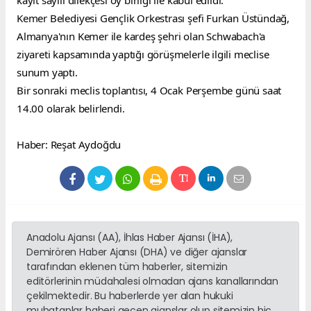
kayıt sayılı dilekçesi oy birliği ile kabul edildi.
Kemer Belediyesi Gençlik Orkestrası şefi Furkan Üstündağ, 
Almanya'nın Kemer ile kardeş şehri olan Schwabach'a 
ziyareti kapsamında yaptığı görüşmelerle ilgili meclise 
sunum yaptı.
Bir sonraki meclis toplantısı, 4 Ocak Perşembe günü saat 
14.00 olarak belirlendi.
Haber: Reşat Aydoğdu
Anadolu Ajansı (AA), İhlas Haber Ajansı (İHA),
Demirören Haber Ajansı (DHA) ve diğer ajanslar
tarafından eklenen tüm haberler, sitemizin
editörlerinin müdahalesi olmadan ajans kanallarından
çekilmektedir. Bu haberlerde yer alan hukuki
muhataplar haberi geçen ajanslar olup sitemizin hiç