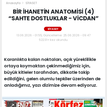
Anasayfa
SİYASET
BİR İHANETİN ANATOMİSİ (4)
“SAHTE DOSTLUKLAR - VİCDAN”
SİYASET
13.06.2026 - 01:55, Güncelleme: 25.06.2026 - 09:47
52231+ kez okundu.
Karanlıkta kalan noktaları, açık yüreklilikle
ortaya koymaktan çekinmediğimiz için,
büyük kitleler tarafından, dikkatle takip
edildiğini, gelen olumlu tepkiler üzerinden de
anladığımız, yazı dizimize devam ediyoruz.