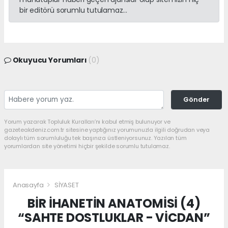
bir editörü sorumlu tutulamaz...
Okuyucu Yorumları
(0)
Gönder
Yorum yazarak Topluluk Kuralları’nı kabul etmiş bulunuyor ve
gazeteakdeniz.com.tr sitesine yaptığınız yorumunuzla ilgili doğrudan veya
dolaylı tüm sorumluluğu tek başınıza üstleniyorsunuz. Yazılan tüm
yorumlardan site yönetimi hiçbir şekilde sorumlu tutulamaz.
Anasayfa
SİYASET
BİR İHANETİN ANATOMİSİ (4)
“SAHTE DOSTLUKLAR - VİCDAN”