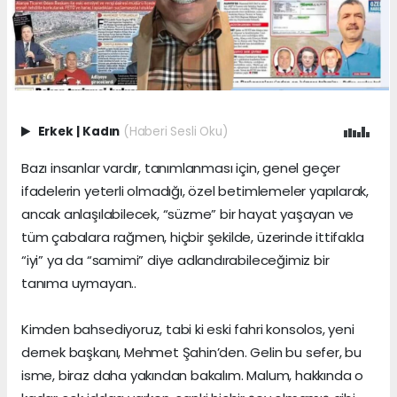
Erkek
|
Kadın
(Haberi Sesli Oku)
Bazı insanlar vardır, tanımlanması için, genel geçer
ifadelerin yeterli olmadığı, özel betimlemeler yapılarak,
ancak anlaşılabilecek, “süzme” bir hayat yaşayan ve
tüm çabalara rağmen, hiçbir şekilde, üzerinde ittifakla
“iyi” ya da “samimi” diye adlandırabileceğimiz bir
tanıma uymayan..
Kimden bahsediyoruz, tabi ki eski fahri konsolos, yeni
dernek başkanı, Mehmet Şahin’den. Gelin bu sefer, bu
isme, biraz daha yakından bakalım. Malum, hakkında o