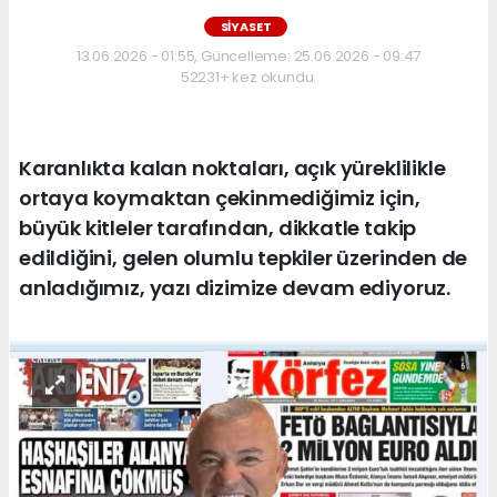
SİYASET
13.06.2026 - 01:55, Güncelleme: 25.06.2026 - 09:47
52231+ kez okundu.
Karanlıkta kalan noktaları, açık yüreklilikle
ortaya koymaktan çekinmediğimiz için,
büyük kitleler tarafından, dikkatle takip
edildiğini, gelen olumlu tepkiler üzerinden de
anladığımız, yazı dizimize devam ediyoruz.