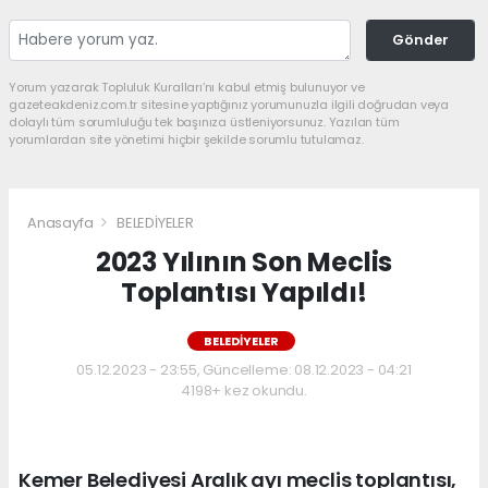
Gönder
Yorum yazarak Topluluk Kuralları’nı kabul etmiş bulunuyor ve
gazeteakdeniz.com.tr sitesine yaptığınız yorumunuzla ilgili doğrudan veya
dolaylı tüm sorumluluğu tek başınıza üstleniyorsunuz. Yazılan tüm
yorumlardan site yönetimi hiçbir şekilde sorumlu tutulamaz.
Anasayfa
BELEDİYELER
2023 Yılının Son Meclis
Toplantısı Yapıldı!
BELEDİYELER
05.12.2023 - 23:55, Güncelleme: 08.12.2023 - 04:21
4198+ kez okundu.
Kemer Belediyesi Aralık ayı meclis toplantısı,