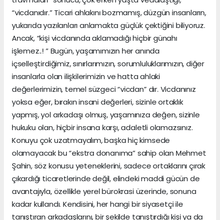
“vicdanıdır.” Ticari ahlakını bozmamış, düzgün insanların,
yukarıda yazılanları anlamakta güçlük çektiğini biliyoruz.
Ancak, “kişi vicdanında aklamadığı hiçbir günahı
işlemez..! ” Bugün, yaşamımızın her anında
içselleştirdiğimiz, sınırlarımızın, sorumluluklarımızın, diğer
insanlarla olan ilişkilerimizin ve hatta ahlaki
değerlerimizin, temel süzgeci “vicdan” dır. Vicdanınız
yoksa eğer, bırakın insani değerleri, sizinle ortaklık
yapmış, yol arkadaşı olmuş, yaşamınıza değen, sizinle
hukuku olan, hiçbir insana karşı, adaletli olamazsınız.
Konuyu çok uzatmayalım, başka hiç kimsede
olamayacak bu “ekstra donanıma” sahip olan Mehmet
Şahin, söz konusu yeteneklerini, sadece ortaklarını çırak
çıkardığı ticaretlerinde değil, elindeki maddi gücün de
avantajıyla, özellikle yerel bürokrasi üzerinde, sonuna
kadar kullandı. Kendisini, her hangi bir siyasetçi ile
tanıştıran arkadaşlarını, bir şekilde tanıştırdığı kişi ya da