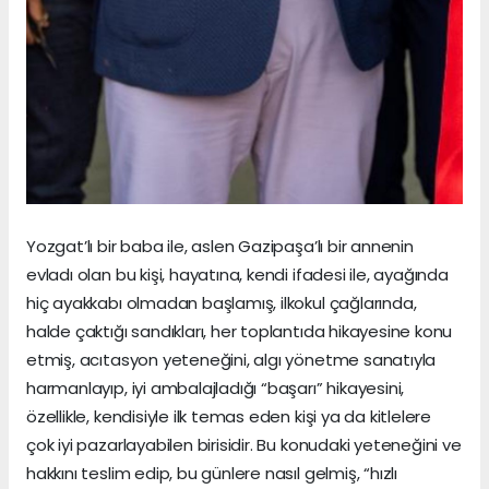
Yozgat’lı bir baba ile, aslen Gazipaşa’lı bir annenin
evladı olan bu kişi, hayatına, kendi ifadesi ile, ayağında
hiç ayakkabı olmadan başlamış, ilkokul çağlarında,
halde çaktığı sandıkları, her toplantıda hikayesine konu
etmiş, acıtasyon yeteneğini, algı yönetme sanatıyla
harmanlayıp, iyi ambalajladığı “başarı” hikayesini,
özellikle, kendisiyle ilk temas eden kişi ya da kitlelere
çok iyi pazarlayabilen birisidir. Bu konudaki yeteneğini ve
hakkını teslim edip, bu günlere nasıl gelmiş, “hızlı