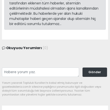
tarafından eklenen tüm haberler, sitemizin
editörlerinin müdahalesi olmadan ajans kanallarından
çekilmektedir. Bu haberlerde yer alan hukuki
muhataplar haberi geçen ajanslar olup sitemizin hiç
bir editörü sorumlu tutulamaz...
Okuyucu Yorumları
(0)
Gönder
Yorum yazarak Topluluk Kuralları’nı kabul etmiş bulunuyor ve
gazeteakdeniz.com.tr sitesine yaptığınız yorumunuzla ilgili doğrudan veya
dolaylı tüm sorumluluğu tek başınıza üstleniyorsunuz. Yazılan tüm
yorumlardan site yönetimi hiçbir şekilde sorumlu tutulamaz.