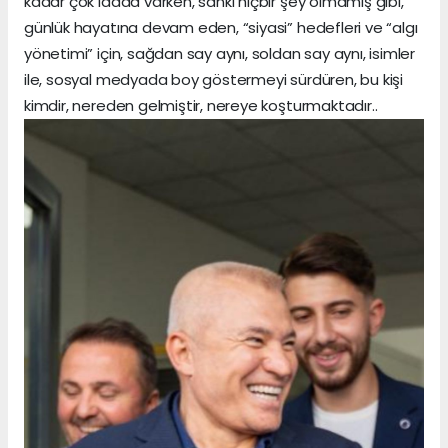
kadar çok iddaa varken, sanki hiçbir şey olmamış gibi,
günlük hayatına devam eden, “siyasi” hedefleri ve “algı
yönetimi” için, sağdan say aynı, soldan say aynı, isimler
ile, sosyal medyada boy göstermeyi sürdüren, bu kişi
kimdir, nereden gelmiştir, nereye koşturmaktadır..