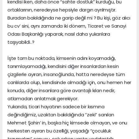
kendisi iken, daha önce “sahte dostluk” kurduğu, bu
ortaklarının, neredeyse hepsiyle dargın ayrılmıştır.
Buradan bakıldığında ne garip değil mi ? Bu kişi, göz alıcı
bu cv’ sini, aynı zamanda iki dönem, Ticaret ve Sanayi
Odası Başkanlığı yaparak, nasıl daha yukarılara
taşıyabildi..?
İşte tam bu noktada, kimsenin adını koyamadığı,
tanımlayamadığı, kendisini diğer insanlardan kesin
çizgilerle ayıran, insanoğlunda, hatta neredeyse tüm
canlılarda olup, kendisinde olmadığı için, onu hemen her
konuda, diğer insanlara göre avantajlı kılan nedir,
atlamadan anlatmak gerekiyor.
Yukarıda, ticari hayatının sadece bir kısmına
değindiğimiz, uzaktan bakıldığında “zeki” sanılan
Mehmet Şahin’ in, başka hiç kimsede olmayan, ve onu
herkesten ayıran bu özelliği, yaşadığı “çocukluk
travmaları” sonucu, çok erken yaşta vedalaştığı,