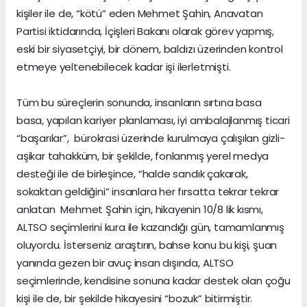
kişiler ile de, “kötü” eden Mehmet Şahin, Anavatan
Partisi iktidarında, İçişleri Bakanı olarak görev yapmış,
eski bir siyasetçiyi, bir dönem, baldızı üzerinden kontrol
etmeye yeltenebilecek kadar işi ilerletmişti.
Tüm bu süreçlerin sonunda, insanların sırtına basa
basa, yapılan kariyer planlaması, iyi ambalajlanmış ticari
“başarılar”, bürokrasi üzerinde kurulmaya çalışılan gizli-
aşikar tahakküm, bir şekilde, fonlanmış yerel medya
desteği ile de birleşince, “halde sandık çakarak,
sokaktan geldiğini” insanlara her fırsatta tekrar tekrar
anlatan Mehmet Şahin için, hikayenin 10/8 lik kısmı,
ALTSO seçimlerini kura ile kazandığı gün, tamamlanmış
oluyordu. İsterseniz araştırın, bahse konu bu kişi, şuan
yanında gezen bir avuç insan dışında, ALTSO
seçimlerinde, kendisine sonuna kadar destek olan çoğu
kişi ile de, bir şekilde hikayesini “bozuk” bitirmiştir.