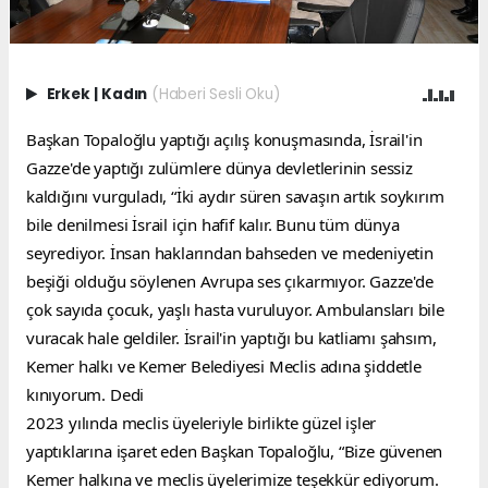
Erkek
|
Kadın
(Haberi Sesli Oku)
Başkan Topaloğlu yaptığı açılış konuşmasında, İsrail'in 
Gazze'de yaptığı zulümlere dünya devletlerinin sessiz 
kaldığını vurguladı, “İki aydır süren savaşın artık soykırım 
bile denilmesi İsrail için hafif kalır. Bunu tüm dünya 
seyrediyor. İnsan haklarından bahseden ve medeniyetin 
beşiği olduğu söylenen Avrupa ses çıkarmıyor. Gazze'de 
çok sayıda çocuk, yaşlı hasta vuruluyor. Ambulansları bile 
vuracak hale geldiler. İsrail'in yaptığı bu katliamı şahsım, 
Kemer halkı ve Kemer Belediyesi Meclis adına şiddetle 
kınıyorum. Dedi
2023 yılında meclis üyeleriyle birlikte güzel işler 
yaptıklarına işaret eden Başkan Topaloğlu, “Bize güvenen 
Kemer halkına ve meclis üyelerimize teşekkür ediyorum. 