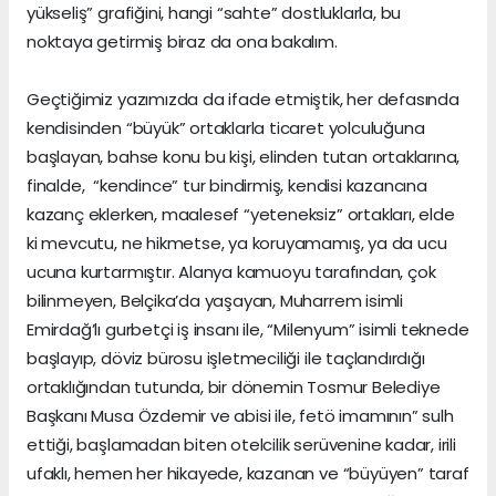
yükseliş” grafiğini, hangi “sahte” dostluklarla, bu
noktaya getirmiş biraz da ona bakalım.
Geçtiğimiz yazımızda da ifade etmiştik, her defasında
kendisinden “büyük” ortaklarla ticaret yolculuğuna
başlayan, bahse konu bu kişi, elinden tutan ortaklarına,
finalde, “kendince” tur bindirmiş, kendisi kazancına
kazanç eklerken, maalesef “yeteneksiz” ortakları, elde
ki mevcutu, ne hikmetse, ya koruyamamış, ya da ucu
ucuna kurtarmıştır. Alanya kamuoyu tarafından, çok
bilinmeyen, Belçika’da yaşayan, Muharrem isimli
Emirdağ’lı gurbetçi iş insanı ile, “Milenyum” isimli teknede
başlayıp, döviz bürosu işletmeciliği ile taçlandırdığı
ortaklığından tutunda, bir dönemin Tosmur Belediye
Başkanı Musa Özdemir ve abisi ile, fetö imamının” sulh
ettiği, başlamadan biten otelcilik serüvenine kadar, irili
ufaklı, hemen her hikayede, kazanan ve “büyüyen” taraf