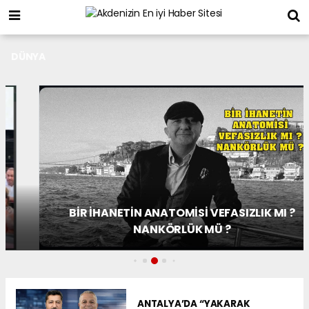
DÜNYA
BİR İHANETİN ANATOMİSİ VEFASIZLIK MI ?
NANKÖRLÜK MÜ ?
ANTALYA’DA “YAKARAK