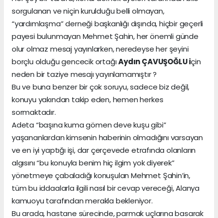
sorgulanan ve niçin kurulduğu belli olmayan,
“yardımlaşma” derneği başkanlığı dışında, hiçbir geçerli
payesi bulunmayan Mehmet Şahin, her önemli günde
olur olmaz mesaj yayınlarken, neredeyse her şeyini
borçlu olduğu gencecik ortağı
Aydın ÇAVUŞOĞLU i
çin
neden bir taziye mesajı yayınlamamıştır ?
Bu ve buna benzer bir çok soruyu, sadece biz değil,
konuyu yakından takip eden, hemen herkes
sormaktadır.
Adeta “başına kuma gömen deve kuşu gibi”
yaşananlardan kimsenin haberinin olmadığını varsayan
ve en iyi yaptığı işi, dar çerçevede etrafında olanların
algısını “bu konuyla benim hiç ilgim yok diyerek”
yönetmeye çabaladığı konuşulan Mehmet Şahin’in,
tüm bu iddaalarla ilgili nasıl bir cevap vereceği, Alanya
kamuoyu tarafından merakla bekleniyor.
Bu arada, hastane sürecinde, parmak uçlarına basarak