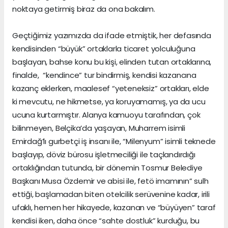
noktaya getirmiş biraz da ona bakalım.
Geçtiğimiz yazımızda da ifade etmiştik, her defasında
kendisinden “büyük” ortaklarla ticaret yolculuğuna
başlayan, bahse konu bu kişi, elinden tutan ortaklarına,
finalde, “kendince” tur bindirmiş, kendisi kazancına
kazanç eklerken, maalesef “yeteneksiz” ortakları, elde
ki mevcutu, ne hikmetse, ya koruyamamış, ya da ucu
ucuna kurtarmıştır. Alanya kamuoyu tarafından, çok
bilinmeyen, Belçika’da yaşayan, Muharrem isimli
Emirdağ’lı gurbetçi iş insanı ile, “Milenyum” isimli teknede
başlayıp, döviz bürosu işletmeciliği ile taçlandırdığı
ortaklığından tutunda, bir dönemin Tosmur Belediye
Başkanı Musa Özdemir ve abisi ile, fetö imamının” sulh
ettiği, başlamadan biten otelcilik serüvenine kadar, irili
ufaklı, hemen her hikayede, kazanan ve “büyüyen” taraf
kendisi iken, daha önce “sahte dostluk” kurduğu, bu