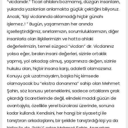
“vicdanıdır.” Ticari ahlakını bozmamış, düzgün insanların,
yukarıda yazılanları anlamakta güçlük çektiğini biliyoruz.
Ancak, “kişi vicdanında aklamadığı hiçbir günahı
işlemez..! ” Bugün, yaşamımızın her anında
içselleştirdiğimiz, sınırlarımızın, sorumluluklarımızın, diğer
insanlarla olan ilişkilerimizin ve hatta ahlaki
değerlerimizin, temel süzgeci “vicdan” dır. Vicdanınız
yoksa eğer, bırakın insani değerleri, sizinle ortaklık
yapmış, yol arkadaşı olmuş, yaşamınıza değen, sizinle
hukuku olan, hiçbir insana karşı, adaletli olamazsınız.
Konuyu çok uzatmayalım, başka hiç kimsede
olamayacak bu “ekstra donanıma” sahip olan Mehmet
Şahin, söz konusu yeteneklerini, sadece ortaklarını çırak
çıkardığı ticaretlerinde değil, elindeki maddi gücün de
avantajıyla, özellikle yerel bürokrasi üzerinde, sonuna
kadar kullandı. Kendisini, her hangi bir siyasetçi ile
tanıştıran arkadaşlarını, bir şekilde tanıştırdığı kişi ya da
kişiler ile de, “kötü” eden Mehmet Şahin, Anavatan