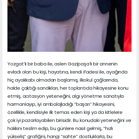
Yozgat’lı bir baba ile, aslen Gazipaşa’lı bir annenin
evladı olan bu kişi, hayatına, kendi ifadesi ile, ayağında
hiç ayakkabı olmadan başlamış, ilkokul çağlarında,
halde çaktığı sandıkları, her toplantıda hikayesine konu
etmiş, acıtasyon yeteneğini, algı yönetme sanatıyla
harmanlayıp, iyi ambalajladığı “başarı” hikayesini,
özellikle, kendisiyle ilk temas eden kişi ya da kitlelere
çok iyi pazarlayabilen birisidir. Bu konudaki yeteneğini ve
hakkını teslim edip, bu günlere nasıl gelmiş, “hızlı
yükseliş” grafiğini, hangi “sahte” dostluklarla, bu