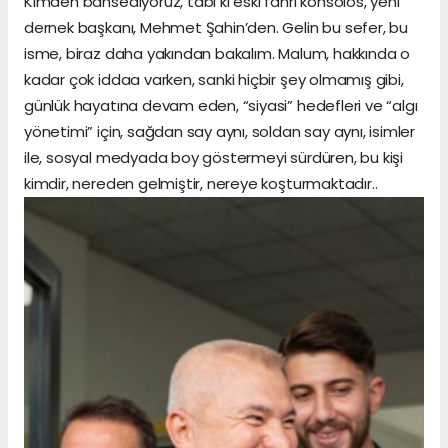
Kimden bahsediyoruz, tabi ki eski fahri konsolos, yeni
dernek başkanı, Mehmet Şahin’den. Gelin bu sefer, bu
isme, biraz daha yakından bakalım. Malum, hakkında o
kadar çok iddaa varken, sanki hiçbir şey olmamış gibi,
günlük hayatına devam eden, “siyasi” hedefleri ve “algı
yönetimi” için, sağdan say aynı, soldan say aynı, isimler
ile, sosyal medyada boy göstermeyi sürdüren, bu kişi
kimdir, nereden gelmiştir, nereye koşturmaktadır..