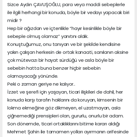
Sizce Aydın ÇAVUŞOĞLU, para veya maddi sebeplerle
ile ilgili herhangi bir konuda, böyle bir vedayı yapacak biri
midir ?
Hep bir ağızdan ve içtenlikle “hayır kesinlikle böyle bir
sebeple olmuş olamaz” yanıtını aldık.
Konuştuğumuz, onu tanıyan ve bir şekilde kendisine
yakın çalışan herkesin de ortak kanaati, sanılanın aksine
çok mütevazı bir hayat sürdüğü ve asla böyle bir
sebebin hatta buna benzer hiçbir sebebin
olamayacağı yönünde.
Peki o zaman geriye ne kalıyor..
İzzet ve şerefi için yaşayan, ticari ilişkileri de dahil, her
konuda karşı tarafın haklarını da koruyan, kimsenin bir
lokma ekmeğine göz dikmeyen, el uzatmayan, asla
çiğnemediği prensipleri olan, gururlu, onurlu bir adam.
Son dönemde, ticari ortaklıklarını bitime kararı aldığı
Mehmet Şahin ile tamamen yolları ayırmanın arifesinde