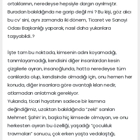
ortaklarının, neredeyse hepsiyle dargın ayrılmıştır.
Buradan bakıldığında ne garip değil mi ? Bu kişi, göz alıcı
bu cv’ sini, aynı zamanda iki dönem, Ticaret ve Sanayi
Odası Başkanlığı yaparak, nasıl daha yukarılara
taşıyabildi..?
İşte tam bu noktada, kimsenin adını koyamadığı,
tanımlayamadığı, kendisini diğer insanlardan kesin
çizgilerle ayıran, insanoğlunda, hatta neredeyse tüm
canlılarda olup, kendisinde olmadığı için, onu hemen her
konuda, diğer insanlara göre avantajlı kılan nedir,
atlamadan anlatmak gerekiyor.
Yukarıda, ticari hayatının sadece bir kısmına
değindiğimiz, uzaktan bakıldığında “zeki” sanılan
Mehmet Şahin’ in, başka hiç kimsede olmayan, ve onu
herkesten ayıran bu özelliği, yaşadığı “çocukluk
travmaları” sonucu, çok erken yaşta vedalaştığı,