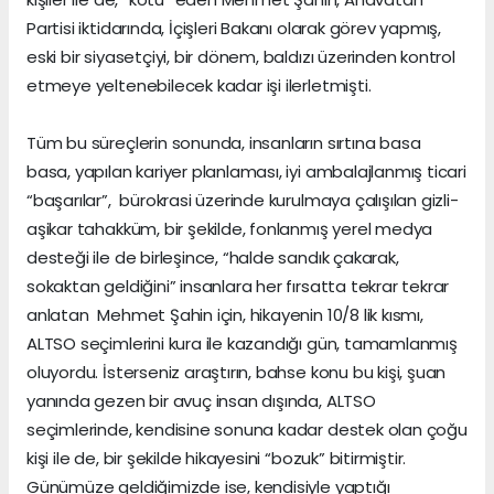
Partisi iktidarında, İçişleri Bakanı olarak görev yapmış,
eski bir siyasetçiyi, bir dönem, baldızı üzerinden kontrol
etmeye yeltenebilecek kadar işi ilerletmişti.
Tüm bu süreçlerin sonunda, insanların sırtına basa
basa, yapılan kariyer planlaması, iyi ambalajlanmış ticari
“başarılar”, bürokrasi üzerinde kurulmaya çalışılan gizli-
aşikar tahakküm, bir şekilde, fonlanmış yerel medya
desteği ile de birleşince, “halde sandık çakarak,
sokaktan geldiğini” insanlara her fırsatta tekrar tekrar
anlatan Mehmet Şahin için, hikayenin 10/8 lik kısmı,
ALTSO seçimlerini kura ile kazandığı gün, tamamlanmış
oluyordu. İsterseniz araştırın, bahse konu bu kişi, şuan
yanında gezen bir avuç insan dışında, ALTSO
seçimlerinde, kendisine sonuna kadar destek olan çoğu
kişi ile de, bir şekilde hikayesini “bozuk” bitirmiştir.
Günümüze geldiğimizde ise, kendisiyle yaptığı