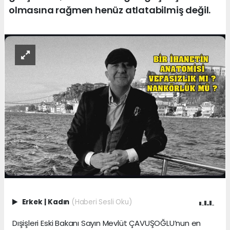
olmasına rağmen henüz atlatabilmiş değil.
Erkek
|
Kadın
(Haberi Sesli Oku)
Dışişleri Eski Bakanı Sayın Mevlüt ÇAVUŞOĞLU’nun en