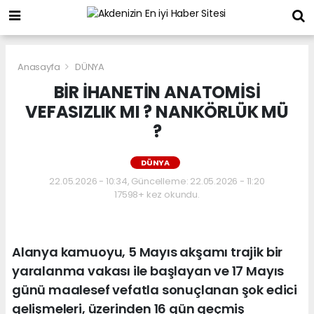
Anasayfa
DÜNYA
BİR İHANETİN ANATOMİSİ
VEFASIZLIK MI ? NANKÖRLÜK MÜ
?
DÜNYA
22.05.2026 - 10:34, Güncelleme: 22.05.2026 - 11:20
17598+ kez okundu.
Alanya kamuoyu, 5 Mayıs akşamı trajik bir
yaralanma vakası ile başlayan ve 17 Mayıs
günü maalesef vefatla sonuçlanan şok edici
gelişmeleri, üzerinden 16 gün geçmiş