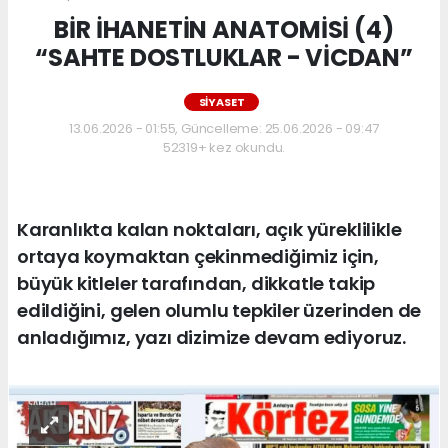
BİR İHANETİN ANATOMİSİ (4)
“SAHTE DOSTLUKLAR - VİCDAN”
SİYASET
13.06.2026 - 01:55, Güncelleme: 25.06.2026 - 09:47
52319+ kez okundu.
Karanlıkta kalan noktaları, açık yüreklilikle
ortaya koymaktan çekinmediğimiz için,
büyük kitleler tarafından, dikkatle takip
edildiğini, gelen olumlu tepkiler üzerinden de
anladığımız, yazı dizimize devam ediyoruz.