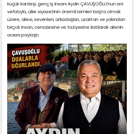
küçük kardeşi, genç iş insanı Aydın ÇAVUŞOĞLU’nun ani
vefatıyla, ülke siyasetinin önemli isimleri başta olmak
üzere, ailesi, sevenleri, arkadaşları, uzaktan ve yakından
birçok insan, cenazesine ve taziyesine katılarak ailenin
acısını paylaştı.