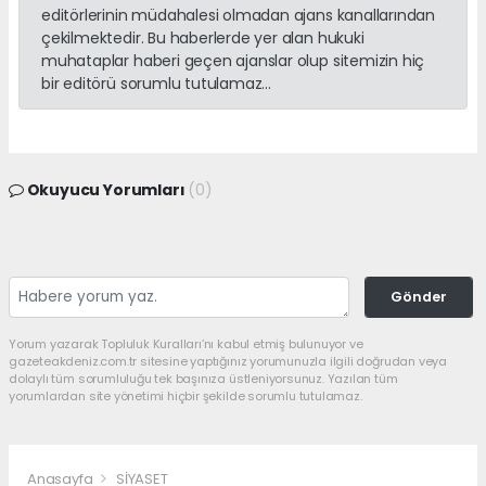
editörlerinin müdahalesi olmadan ajans kanallarından
çekilmektedir. Bu haberlerde yer alan hukuki
muhataplar haberi geçen ajanslar olup sitemizin hiç
bir editörü sorumlu tutulamaz...
Okuyucu Yorumları
(0)
Gönder
Yorum yazarak Topluluk Kuralları’nı kabul etmiş bulunuyor ve
gazeteakdeniz.com.tr sitesine yaptığınız yorumunuzla ilgili doğrudan veya
dolaylı tüm sorumluluğu tek başınıza üstleniyorsunuz. Yazılan tüm
yorumlardan site yönetimi hiçbir şekilde sorumlu tutulamaz.
Anasayfa
SİYASET