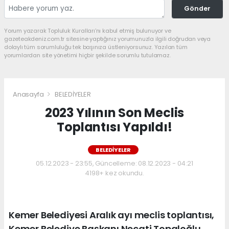
Gönder
Yorum yazarak Topluluk Kuralları’nı kabul etmiş bulunuyor ve
gazeteakdeniz.com.tr sitesine yaptığınız yorumunuzla ilgili doğrudan veya
dolaylı tüm sorumluluğu tek başınıza üstleniyorsunuz. Yazılan tüm
yorumlardan site yönetimi hiçbir şekilde sorumlu tutulamaz.
Anasayfa
BELEDİYELER
2023 Yılının Son Meclis
Toplantısı Yapıldı!
BELEDİYELER
05.12.2023 - 23:55, Güncelleme: 08.12.2023 - 04:21
4198+ kez okundu.
Kemer Belediyesi Aralık ayı meclis toplantısı,
Kemer Belediye Başkanı Necati Topaloğlu