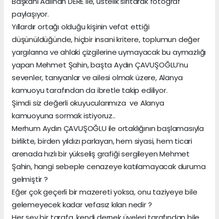
Başkanı Adlıhan DERE ile, üstelik sırıtarak fotoğraf
paylaşıyor.
Yıllardır ortağı olduğu kişinin vefat ettiği
düşünüldüğünde, hiçbir insani kritere, toplumun değer
yargılarına ve ahlaki çizgilerine uymayacak bu aymazlığı
yapan Mehmet Şahin, başta Aydın ÇAVUŞOĞLU’nu
sevenler, tanıyanlar ve ailesi olmak üzere, Alanya
kamuoyu tarafından da ibretle takip ediliyor.
Şimdi siz değerli okuyucularımıza ve Alanya
kamuoyuna sormak istiyoruz..
Merhum Aydın ÇAVUŞOĞLU ile ortaklığının başlamasıyla
birlikte, birden yıldızı parlayan, hem siyasi, hem ticari
arenada hızlı bir yükseliş grafiği sergileyen Mehmet
Şahin, hangi sebeple cenazeye katılamayacak duruma
gelmiştir ?
Eğer çok geçerli bir mazereti yoksa, onu taziyeye bile
gelemeyecek kadar vefasız kılan nedir ?
Her şey bir tarafa, kendi dernek üyeleri tarafından bile