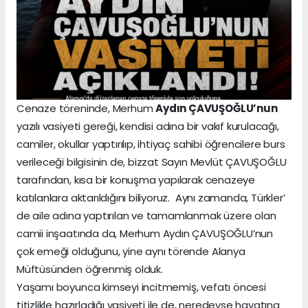
Cenaze töreninde, Merhum
Aydın ÇAVUŞOĞLU’nun
yazılı vasiyeti gereği, kendisi adına bir vakıf kurulacağı,
camiler, okullar yaptırılıp, ihtiyaç sahibi öğrencilere burs
verileceği bilgisinin de, bizzat Sayın Mevlüt ÇAVUŞOĞLU
tarafından, kısa bir konuşma yapılarak cenazeye
katılanlara aktarıldığını biliyoruz. Aynı zamanda, Türkler’
de aile adına yaptırılan ve tamamlanmak üzere olan
camii inşaatında da, Merhum Aydın ÇAVUŞOĞLU’nun
çok emeği olduğunu, yine aynı törende Alanya
Müftüsünden öğrenmiş olduk.
Yaşamı boyunca kimseyi incitmemiş, vefatı öncesi
titizlikle hazırladığı vasiyeti ile de, neredeyse hayatına