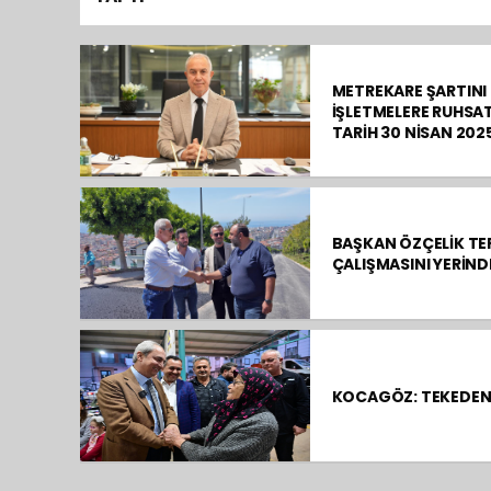
METREKARE ŞARTIN
İŞLETMELERE RUHSA
TARİH 30 NİSAN 202
BAŞKAN ÖZÇELİK TE
ÇALIŞMASINI YERİND
KOCAGÖZ: TEKEDEN