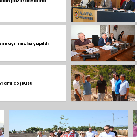
ndan pazar esnafına
im ayı meclisi yapıldı
yramı coşkusu