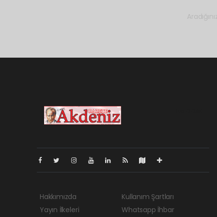
Aradığını
Pro-0.038
Hakkımızda
Kullanım Şartları
Yayın İlkeleri
Whatsapp İhbar