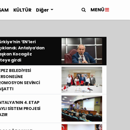
MENÜ
ŞAM
KÜLTÜR
Diğer
rkiye’nin ‘EN’leri
çıklandı; Antalya’dan
aşkan Kocagöz
steye girdi
EPEZ BELEDİYESİ
ERSONELİNE
ROMOSYON SEVİNCİ
AŞATTI
NTALYA’NIN 4. ETAP
AYLI SİSTEM PROJESİ
AZIR