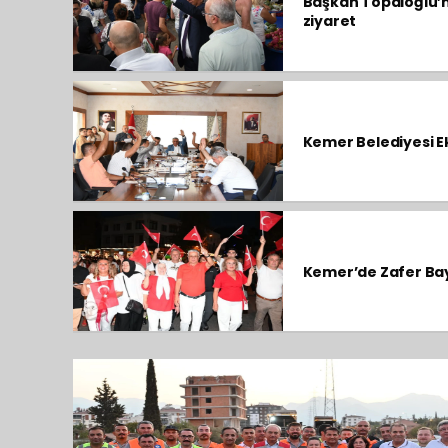
Başkan Topaloğlu’
ziyaret
Kemer Belediyesi Ek
Kemer’de Zafer Ba