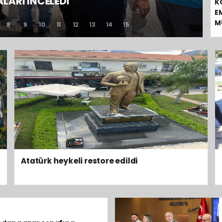
LARI İNCELEDİ
K
E
M
8
9
10
11
12
13
14
15
Atatürk heykeli restore edildi