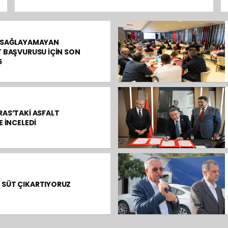
I SAĞLAYAMAYAN
T BAŞVURUSU İÇİN SON
5
RAS’TAKİ ASFALT
E İNCELEDİ
 SÜT ÇIKARTIYORUZ