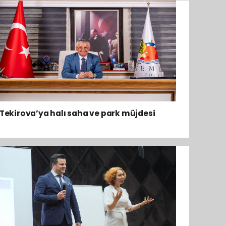
Tekirova’ya halı saha ve park müjdesi