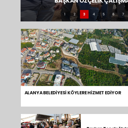
BAŞKAN ÖZÇELİK ÇALIŞMA
1
2
3
4
5
6
7
ALANYA BELEDİYESİ KÖYLERE HİZMET EDİYOR