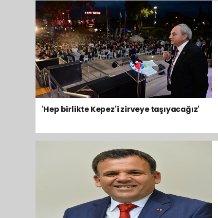
'Hep birlikte Kepez'i zirveye taşıyacağız'