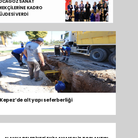
Alanya Belediyesi mobil kuaför aracı hizme
OCAGÖZ SANAT
MEKÇİLERİNE KADRO
ÜJDESİ VERDİ
Kepez’de alt yapı seferberliği