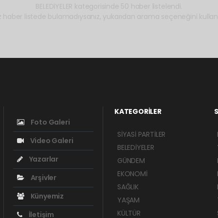
BELEDİYELER kategorisinde 50 haber listelendi.
z haber listede bulamadıysanız, yukarıdan arama seçeneğini kullanab
KATEGORİLER
S
Foto Galeri
SİYASİ PARTİLER
Video Galeri
BELEDİYELER
Yazarlar
GÜNDEM
EKONOMİ
Arşivler
SAĞLIK
Künyemiz
YAŞAM
KÜLTÜR
İletişim