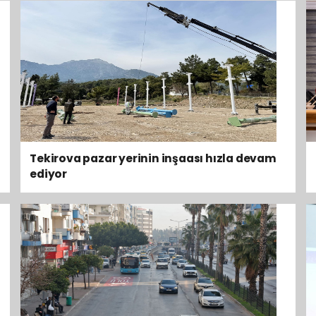
Tekirova pazar yerinin inşaası hızla devam
ediyor