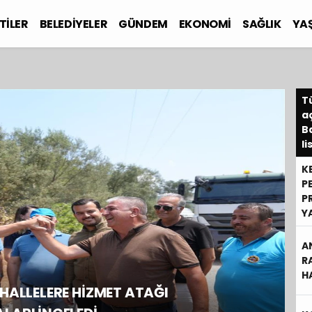
TİLER
BELEDİYELER
GÜNDEM
EKONOMİ
SAĞLIK
YA
Tü
a
B
li
K
P
P
Y
A
R
H
HALLELERE HİZMET ATAĞI