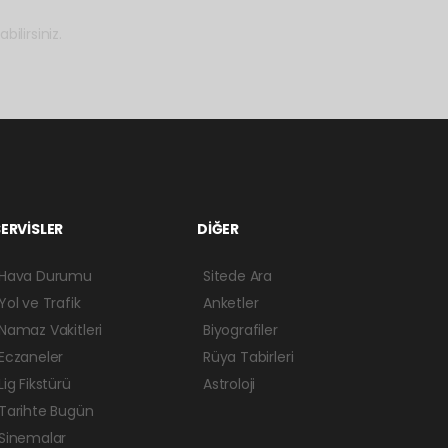
ilirsiniz.
ERVİSLER
DİĞER
Hava Durumu
Sitede Ara
Yol ve Trafik
Anketler
Namaz Vakitleri
Biyografiler
Eczaneler
Rüya Tabirleri
Lig Fikstürü
Astroloji
Tarihte Bugün
Sinemalar