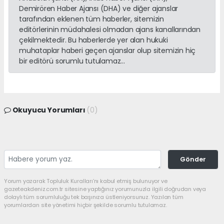
Demirören Haber Ajansı (DHA) ve diğer ajanslar
tarafından eklenen tüm haberler, sitemizin
editörlerinin müdahalesi olmadan ajans kanallarından
çekilmektedir. Bu haberlerde yer alan hukuki
muhataplar haberi geçen ajanslar olup sitemizin hiç
bir editörü sorumlu tutulamaz...
Okuyucu Yorumları
(0)
Gönder
Yorum yazarak Topluluk Kuralları’nı kabul etmiş bulunuyor ve
gazeteakdeniz.com.tr sitesine yaptığınız yorumunuzla ilgili doğrudan veya
dolaylı tüm sorumluluğu tek başınıza üstleniyorsunuz. Yazılan tüm
yorumlardan site yönetimi hiçbir şekilde sorumlu tutulamaz.