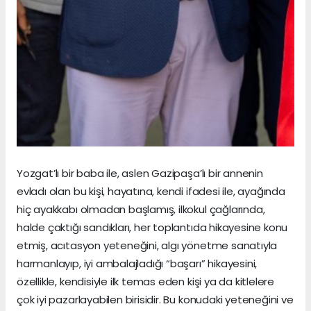
Yozgat’lı bir baba ile, aslen Gazipaşa’lı bir annenin
evladı olan bu kişi, hayatına, kendi ifadesi ile, ayağında
hiç ayakkabı olmadan başlamış, ilkokul çağlarında,
halde çaktığı sandıkları, her toplantıda hikayesine konu
etmiş, acıtasyon yeteneğini, algı yönetme sanatıyla
harmanlayıp, iyi ambalajladığı “başarı” hikayesini,
özellikle, kendisiyle ilk temas eden kişi ya da kitlelere
çok iyi pazarlayabilen birisidir. Bu konudaki yeteneğini ve