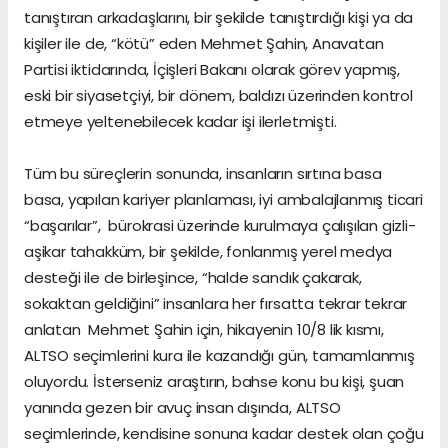
tanıştıran arkadaşlarını, bir şekilde tanıştırdığı kişi ya da
kişiler ile de, “kötü” eden Mehmet Şahin, Anavatan
Partisi iktidarında, İçişleri Bakanı olarak görev yapmış,
eski bir siyasetçiyi, bir dönem, baldızı üzerinden kontrol
etmeye yeltenebilecek kadar işi ilerletmişti.
Tüm bu süreçlerin sonunda, insanların sırtına basa
basa, yapılan kariyer planlaması, iyi ambalajlanmış ticari
“başarılar”, bürokrasi üzerinde kurulmaya çalışılan gizli-
aşikar tahakküm, bir şekilde, fonlanmış yerel medya
desteği ile de birleşince, “halde sandık çakarak,
sokaktan geldiğini” insanlara her fırsatta tekrar tekrar
anlatan Mehmet Şahin için, hikayenin 10/8 lik kısmı,
ALTSO seçimlerini kura ile kazandığı gün, tamamlanmış
oluyordu. İsterseniz araştırın, bahse konu bu kişi, şuan
yanında gezen bir avuç insan dışında, ALTSO
seçimlerinde, kendisine sonuna kadar destek olan çoğu