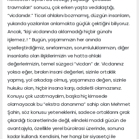
travmaları” sonucu, çok erken yaşta vedalaştığı,
“vicdanıdır.” Ticari ahlakını bozmamış, düzgün insanların,
yukarıda yazılanları anlamakta güçlük çektiğini biliyoruz.
Ancak, “kişi vicdanında aklamadığı hiçbir günahı
işlemez..! ” Bugün, yaşamımızın her anında
içselleştirdiğimiz, sınırlarımızın, sorumluluklarımızın, diğer
insanlarla olan ilişkilerimizin ve hatta ahlaki
değerlerimizin, temel süzgeci “vicdan” dır. Vicdanınız
yoksa eğer, bırakın insani değerleri, sizinle ortaklık
yapmış, yol arkadaşı olmuş, yaşamınıza değen, sizinle
hukuku olan, hiçbir insana karşı, adaletli olamazsınız.
Konuyu çok uzatmayalım, başka hiç kimsede
olamayacak bu “ekstra donanıma” sahip olan Mehmet
Şahin, söz konusu yeteneklerini, sadece ortaklarını çırak
çıkardığı ticaretlerinde değil, elindeki maddi gücün de
avantajıyla, özellikle yerel bürokrasi üzerinde, sonuna
kadar kullandı. Kendisini, her hangi bir siyasetçi ile