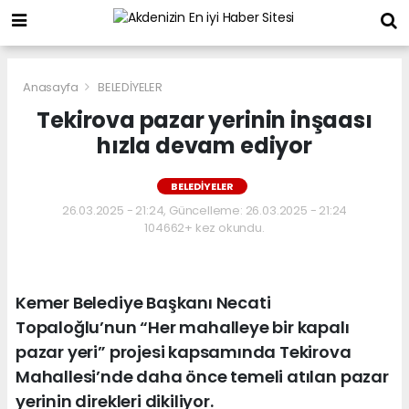
Anasayfa
BELEDİYELER
Tekirova pazar yerinin inşaası
hızla devam ediyor
BELEDİYELER
26.03.2025 - 21:24, Güncelleme: 26.03.2025 - 21:24
104662+ kez okundu.
Kemer Belediye Başkanı Necati
Topaloğlu’nun “Her mahalleye bir kapalı
pazar yeri” projesi kapsamında Tekirova
Mahallesi’nde daha önce temeli atılan pazar
yerinin direkleri dikiliyor.