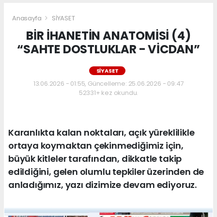
Anasayfa
SİYASET
BİR İHANETİN ANATOMİSİ (4)
“SAHTE DOSTLUKLAR - VİCDAN”
SİYASET
13.06.2026 - 01:55, Güncelleme: 25.06.2026 - 09:47
52331+ kez okundu.
Karanlıkta kalan noktaları, açık yüreklilikle
ortaya koymaktan çekinmediğimiz için,
büyük kitleler tarafından, dikkatle takip
edildiğini, gelen olumlu tepkiler üzerinden de
anladığımız, yazı dizimize devam ediyoruz.