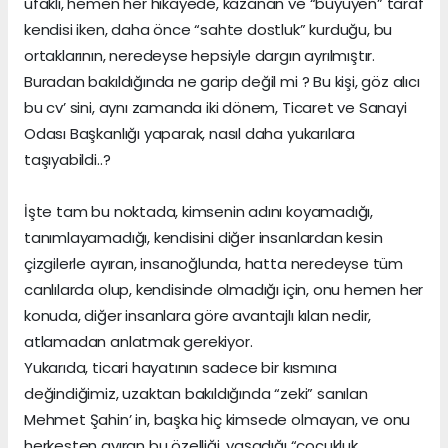
ufaklı, hemen her hikayede, kazanan ve “büyüyen” taraf
kendisi iken, daha önce “sahte dostluk” kurduğu, bu
ortaklarının, neredeyse hepsiyle dargın ayrılmıştır.
Buradan bakıldığında ne garip değil mi ? Bu kişi, göz alıcı
bu cv’ sini, aynı zamanda iki dönem, Ticaret ve Sanayi
Odası Başkanlığı yaparak, nasıl daha yukarılara
taşıyabildi..?
İşte tam bu noktada, kimsenin adını koyamadığı,
tanımlayamadığı, kendisini diğer insanlardan kesin
çizgilerle ayıran, insanoğlunda, hatta neredeyse tüm
canlılarda olup, kendisinde olmadığı için, onu hemen her
konuda, diğer insanlara göre avantajlı kılan nedir,
atlamadan anlatmak gerekiyor.
Yukarıda, ticari hayatının sadece bir kısmına
değindiğimiz, uzaktan bakıldığında “zeki” sanılan
Mehmet Şahin’ in, başka hiç kimsede olmayan, ve onu
herkesten ayıran bu özelliği, yaşadığı “çocukluk