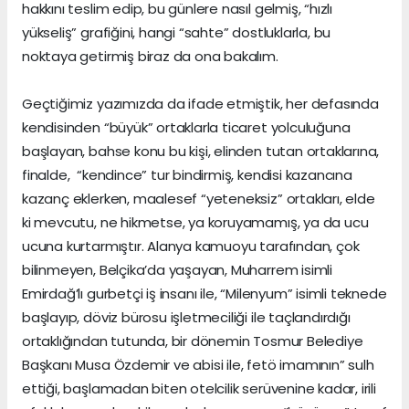
hakkını teslim edip, bu günlere nasıl gelmiş, “hızlı
yükseliş” grafiğini, hangi “sahte” dostluklarla, bu
noktaya getirmiş biraz da ona bakalım.
Geçtiğimiz yazımızda da ifade etmiştik, her defasında
kendisinden “büyük” ortaklarla ticaret yolculuğuna
başlayan, bahse konu bu kişi, elinden tutan ortaklarına,
finalde, “kendince” tur bindirmiş, kendisi kazancına
kazanç eklerken, maalesef “yeteneksiz” ortakları, elde
ki mevcutu, ne hikmetse, ya koruyamamış, ya da ucu
ucuna kurtarmıştır. Alanya kamuoyu tarafından, çok
bilinmeyen, Belçika’da yaşayan, Muharrem isimli
Emirdağ’lı gurbetçi iş insanı ile, “Milenyum” isimli teknede
başlayıp, döviz bürosu işletmeciliği ile taçlandırdığı
ortaklığından tutunda, bir dönemin Tosmur Belediye
Başkanı Musa Özdemir ve abisi ile, fetö imamının” sulh
ettiği, başlamadan biten otelcilik serüvenine kadar, irili