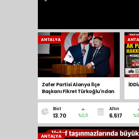
ANTALYA
ANTA
ANTALYA
DEVLET OKUL
KUTLAMA İDDİA
Zafer Partisi Alanya İlçe
İDD
Başkanı Fikret Türkoğlu'ndan
Bahçeli'nin Açıklamalarına
Sert Tepki: "Türk
Bist
Altın
Milliyetçilerini Zafer Partisi'ne
13.70
6.517
%0,11
%0
Davet Ediyoruz"
ANTALYA