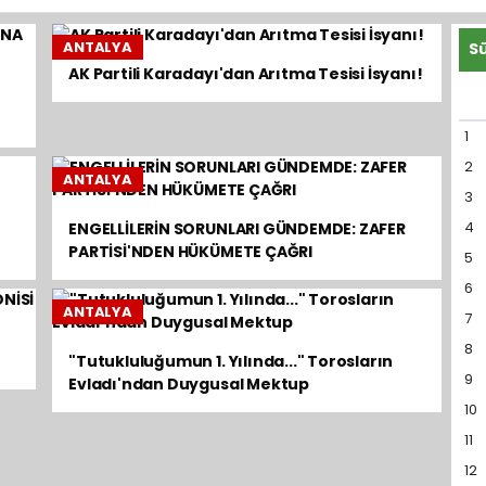
ANTALYA
AK Partili Karadayı'dan Arıtma Tesisi İsyanı!
1
2
ANTALYA
3
4
ENGELLİLERİN SORUNLARI GÜNDEMDE: ZAFER
PARTİSİ'NDEN HÜKÜMETE ÇAĞRI
5
6
ANTALYA
7
8
"Tutukluluğumun 1. Yılında..." Torosların
9
Evladı'ndan Duygusal Mektup
10
11
12