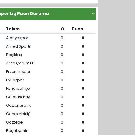
Takım
O
Puan
Alanyaspor
0
0
Amed Sportif
0
0
Beşiktaş
0
0
Arca Çorum FK
0
0
Erzurumspor
0
0
Eyüpspor
0
0
Fenerbahçe
0
0
Galatasaray
0
0
Gaziantep FK
0
0
Gençlerbirliği
0
0
Göztepe
0
0
Başakşehir
0
0