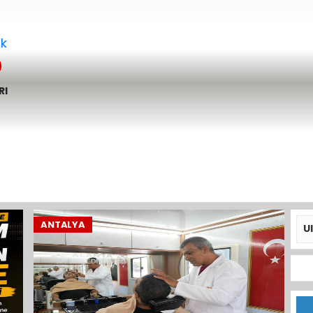
 erken
..
RI
ANTALYA