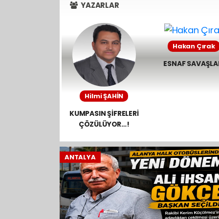
YAZARLAR
dikkat çeken
seçim iddiası.
Hakan Çırak
ESNAF SAVAŞLA
Hilmi ŞAHİN
KUMPASIN ŞİFRELERİ
ÇÖZÜLÜYOR…!
ANTALYA