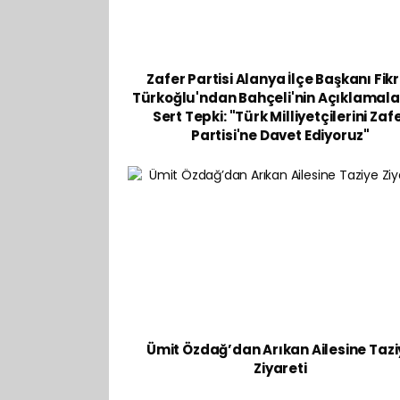
Zafer Partisi Alanya İlçe Başkanı Fik
Türkoğlu'ndan Bahçeli'nin Açıklamala
Sert Tepki: "Türk Milliyetçilerini Zaf
Partisi'ne Davet Ediyoruz"
Ümit Özdağ’dan Arıkan Ailesine Tazi
Ziyareti