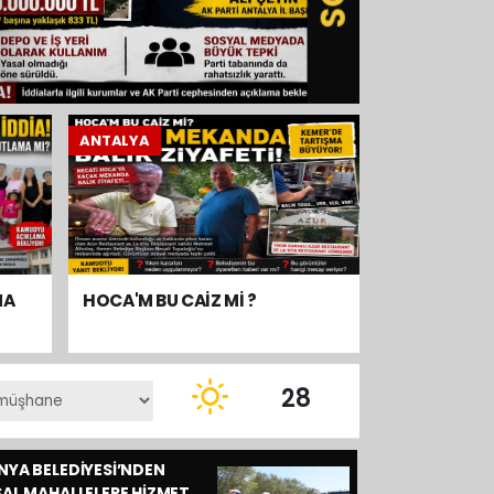
ANTALYA
MA
HOCA'M BU CAİZ Mİ ?
28
NYA BELEDİYESİ’NDEN
ALYA
SAL MAHALLELERE HİZMET