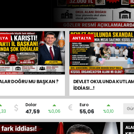
LYA
ANTALYA
UNDA
SI...!
İALAR DOĞRU MU BAŞKAN ?
DEVLET OKULUNDA KUTLA
İDDİASI...!
Dolar
Euro
47,59
55,06
,33
%0,06
%0,10
ALA
ANT
KIR