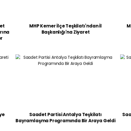
ret
MHP Kemer İlçe Teşkilatı'ndan İl
M
rına
Başkanlığı'na Ziyaret
er
ye
Saadet Partisi Antalya Teşkilatı
Saa
Bayramlaşma Programında Bir Araya Geldi