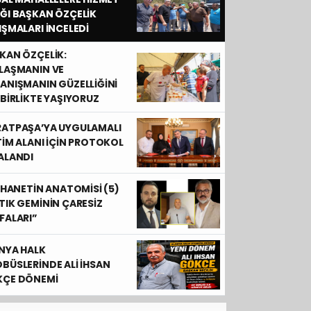
ĞI BAŞKAN ÖZÇELİK
IŞMALARI İNCELEDİ
KAN ÖZÇELİK:
LAŞMANIN VE
ANIŞMANIN GÜZELLİĞİNİ
 BİRLİKTE YAŞIYORUZ
ATPAŞA’YA UYGULAMALI
TİM ALANI İÇİN PROTOKOL
ALANDI
 İHANETİN ANATOMİSİ (5)
TIK GEMİNİN ÇARESİZ
FALARI”
HOCA'M BU CAİZ Mİ ?
NYA HALK
BÜSLERİNDE ALİ İHSAN
ÇE DÖNEMİ