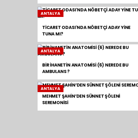
ANTALYA
TİCARET ODASI'NDA NÖBETÇİ ADAY YİNE
TUNA MI?
ANTALYA
BİR İHANETİN ANATOMİSİ (6) NEREDE BU
AMBULANS ?
ANTALYA
MEHMET ŞAHİN’DEN SÜNNET ŞÖLENİ
SEREMONİSİ