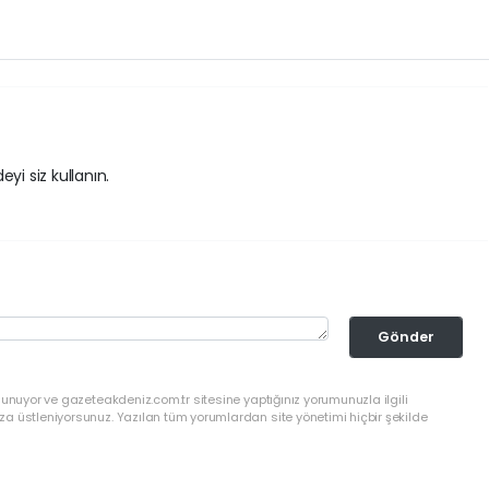
yi siz kullanın.
Gönder
lunuyor ve gazeteakdeniz.com.tr sitesine yaptığınız yorumunuzla ilgili
a üstleniyorsunuz. Yazılan tüm yorumlardan site yönetimi hiçbir şekilde