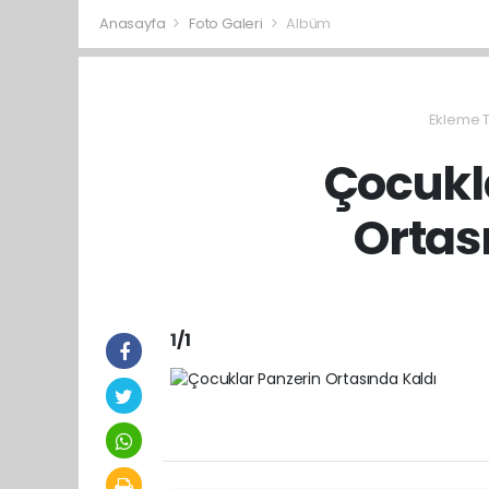
Anasayfa
Foto Galeri
Albüm
Ekleme Ta
Çocukl
Ortas
1
/1