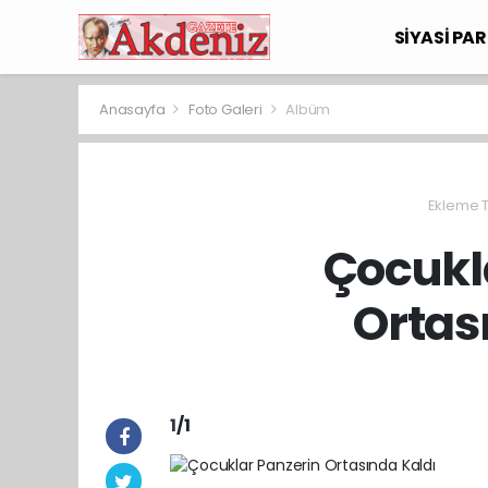
SİYASİ PAR
Anasayfa
Foto Galeri
Albüm
Ekleme Ta
Çocukl
Ortas
1
/1