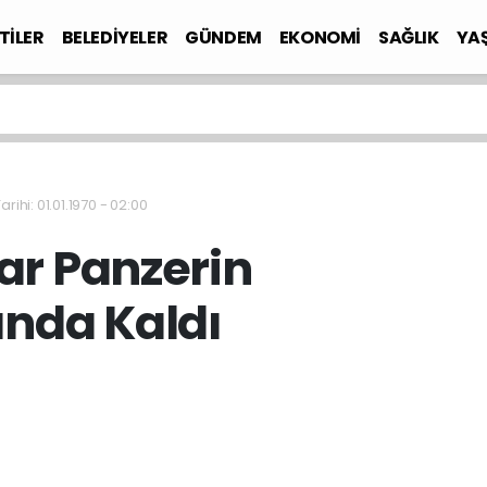
TİLER
BELEDİYELER
GÜNDEM
EKONOMİ
SAĞLIK
YA
rihi: 01.01.1970 - 02:00
ar Panzerin
ında Kaldı