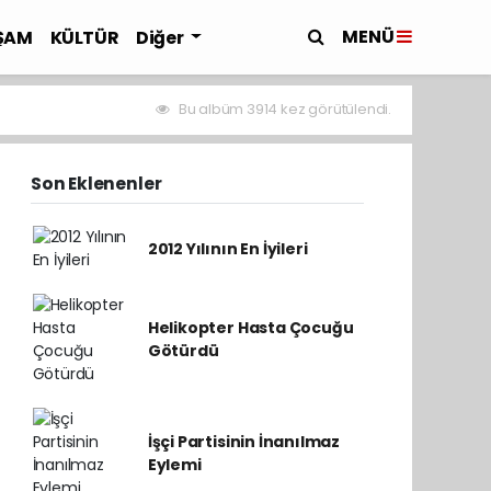
MENÜ
ŞAM
KÜLTÜR
Diğer
Bu albüm 3914 kez görütülendi.
Son Eklenenler
2012 Yılının En İyileri
Helikopter Hasta Çocuğu
Götürdü
İşçi Partisinin İnanılmaz
Eylemi