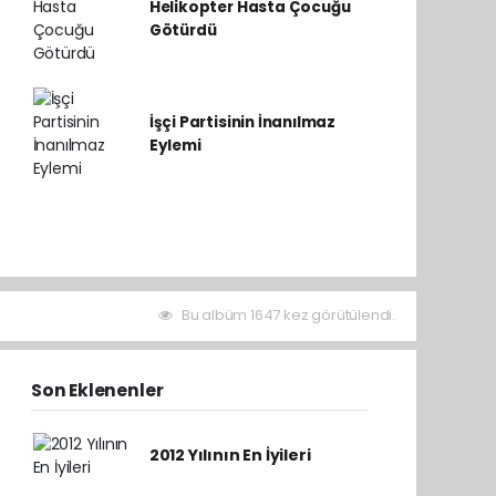
Helikopter Hasta Çocuğu
Götürdü
İşçi Partisinin İnanılmaz
Eylemi
Bu albüm 1647 kez görütülendi.
Son Eklenenler
2012 Yılının En İyileri