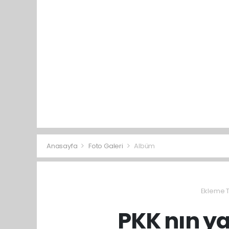
Anasayfa
Foto Galeri
Albüm
Ekleme Ta
PKK nın ya