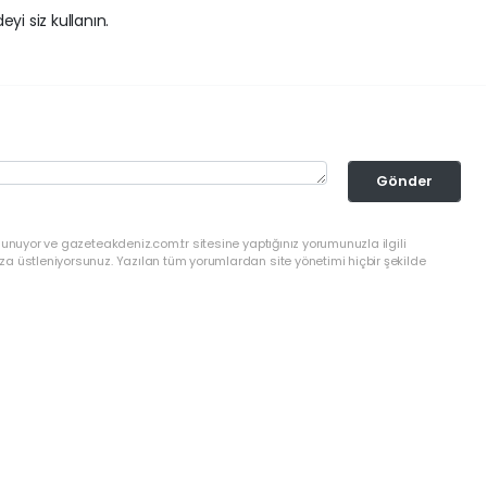
yi siz kullanın.
Gönder
lunuyor ve gazeteakdeniz.com.tr sitesine yaptığınız yorumunuzla ilgili
a üstleniyorsunuz. Yazılan tüm yorumlardan site yönetimi hiçbir şekilde