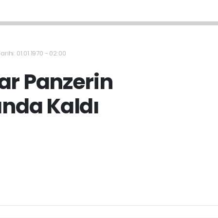
rihi: 01.01.1970 - 02:00
ar Panzerin
ında Kaldı