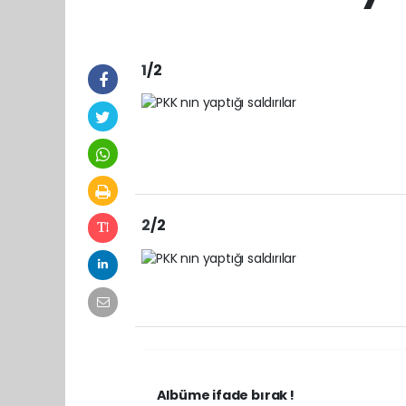
1
/2
2
/2
Albüme ifade bırak !