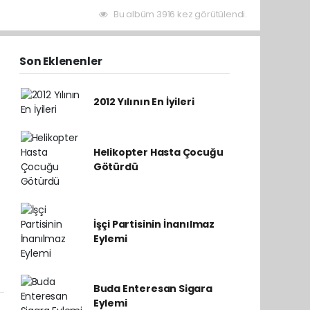
Bu albüm 3916 kez görütülendi.
Son Eklenenler
2012 Yılının En İyileri
Helikopter Hasta Çocuğu
Götürdü
İşçi Partisinin İnanılmaz
Eylemi
Buda Enteresan Sigara
Eylemi