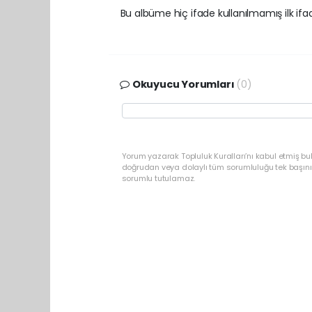
Bu albüme hiç ifade kullanılmamış ilk ifade
Okuyucu Yorumları
(0)
Yorum yazarak Topluluk Kuralları’nı kabul etmiş bu
doğrudan veya dolaylı tüm sorumluluğu tek başınız
sorumlu tutulamaz.