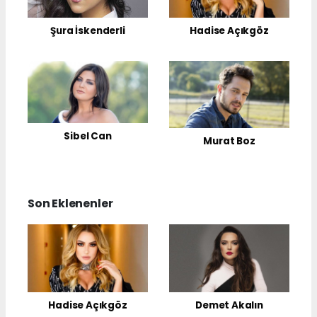
Hadise Açıkgöz
Şura İskenderli
Sibel Can
Murat Boz
Son Eklenenler
Hadise Açıkgöz
Demet Akalın