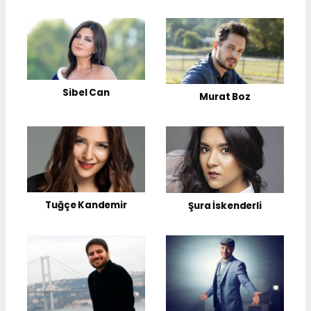
Sibel Can
Murat Boz
Tuğçe Kandemir
Şura İskenderli