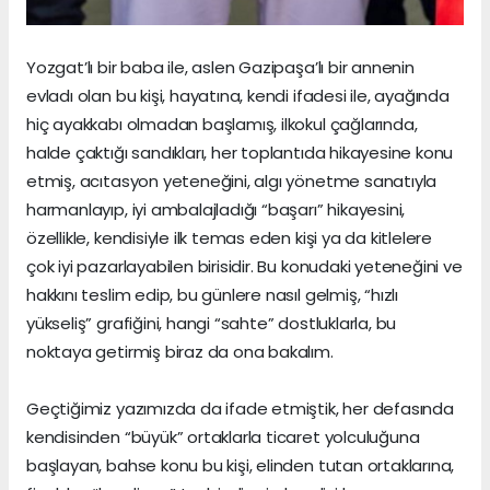
Yozgat’lı bir baba ile, aslen Gazipaşa’lı bir annenin
evladı olan bu kişi, hayatına, kendi ifadesi ile, ayağında
hiç ayakkabı olmadan başlamış, ilkokul çağlarında,
halde çaktığı sandıkları, her toplantıda hikayesine konu
etmiş, acıtasyon yeteneğini, algı yönetme sanatıyla
harmanlayıp, iyi ambalajladığı “başarı” hikayesini,
özellikle, kendisiyle ilk temas eden kişi ya da kitlelere
çok iyi pazarlayabilen birisidir. Bu konudaki yeteneğini ve
hakkını teslim edip, bu günlere nasıl gelmiş, “hızlı
yükseliş” grafiğini, hangi “sahte” dostluklarla, bu
noktaya getirmiş biraz da ona bakalım.
Geçtiğimiz yazımızda da ifade etmiştik, her defasında
kendisinden “büyük” ortaklarla ticaret yolculuğuna
başlayan, bahse konu bu kişi, elinden tutan ortaklarına,