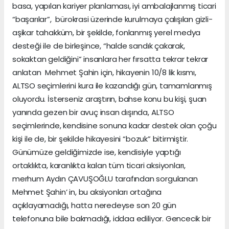
basa, yapılan kariyer planlaması, iyi ambalajlanmış ticari
“başarılar”, bürokrasi üzerinde kurulmaya çalışılan gizli-
aşikar tahakküm, bir şekilde, fonlanmış yerel medya
desteği ile de birleşince, “halde sandık çakarak,
sokaktan geldiğini” insanlara her fırsatta tekrar tekrar
anlatan Mehmet Şahin için, hikayenin 10/8 lik kısmı,
ALTSO seçimlerini kura ile kazandığı gün, tamamlanmış
oluyordu. İsterseniz araştırın, bahse konu bu kişi, şuan
yanında gezen bir avuç insan dışında, ALTSO
seçimlerinde, kendisine sonuna kadar destek olan çoğu
kişi ile de, bir şekilde hikayesini “bozuk” bitirmiştir.
Günümüze geldiğimizde ise, kendisiyle yaptığı
ortaklıkta, karanlıkta kalan tüm ticari aksiyonları,
merhum Aydın ÇAVUŞOĞLU tarafından sorgulanan
Mehmet Şahin’ in, bu aksiyonları ortağına
açıklayamadığı, hatta neredeyse son 20 gün
telefonuna bile bakmadığı, iddaa ediliyor. Gencecik bir