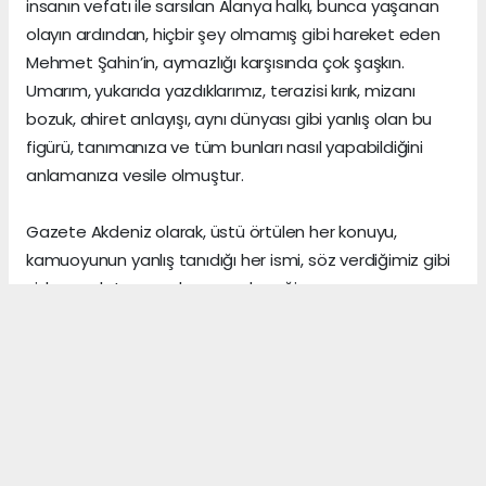
insanın vefatı ile sarsılan Alanya halkı, bunca yaşanan
olayın ardından, hiçbir şey olmamış gibi hareket eden
Mehmet Şahin’in, aymazlığı karşısında çok şaşkın.
Umarım, yukarıda yazdıklarımız, terazisi kırık, mizanı
bozuk, ahiret anlayışı, aynı dünyası gibi yanlış olan bu
figürü, tanımanıza ve tüm bunları nasıl yapabildiğini
anlamanıza vesile olmuştur.
Gazete Akdeniz olarak, üstü örtülen her konuyu,
kamuoyunun yanlış tanıdığı her ismi, söz verdiğimiz gibi
sizlere anlatmaya devam edeceğiz.
Gerçeklerin üzerini, algı yöneterek kapattığını sananlar,
vicdanı ile erken yaşta vedalaşanlar ve etrafındaki
herkese zarar veren insanlar, şu dünyada asıl önemli
olanın, arkalarından “hoş bir seda” bırakmak olduğunu,
asla anlayamazlar.