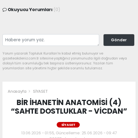
Okuyucu Yorumları
(0)
Gönder
Yorum yazarak Topluluk Kuralları’nı kabul etmiş bulunuyor ve
gazeteakdeniz.com.tr sitesine yaptığınız yorumunuzla ilgili doğrudan veya
dolaylı tüm sorumluluğu tek başınıza üstleniyorsunuz. Yazılan tüm
yorumlardan site yönetimi hiçbir şekilde sorumlu tutulamaz.
Anasayfa
SİYASET
BİR İHANETİN ANATOMİSİ (4)
“SAHTE DOSTLUKLAR - VİCDAN”
SİYASET
13.06.2026 - 01:55, Güncelleme: 25.06.2026 - 09:47