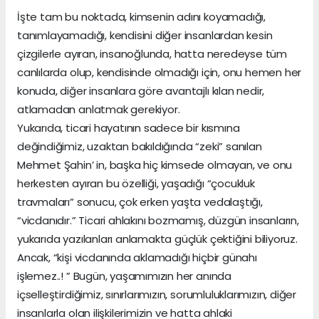
İşte tam bu noktada, kimsenin adını koyamadığı,
tanımlayamadığı, kendisini diğer insanlardan kesin
çizgilerle ayıran, insanoğlunda, hatta neredeyse tüm
canlılarda olup, kendisinde olmadığı için, onu hemen her
konuda, diğer insanlara göre avantajlı kılan nedir,
atlamadan anlatmak gerekiyor.
Yukarıda, ticari hayatının sadece bir kısmına
değindiğimiz, uzaktan bakıldığında “zeki” sanılan
Mehmet Şahin’ in, başka hiç kimsede olmayan, ve onu
herkesten ayıran bu özelliği, yaşadığı “çocukluk
travmaları” sonucu, çok erken yaşta vedalaştığı,
“vicdanıdır.” Ticari ahlakını bozmamış, düzgün insanların,
yukarıda yazılanları anlamakta güçlük çektiğini biliyoruz.
Ancak, “kişi vicdanında aklamadığı hiçbir günahı
işlemez..! ” Bugün, yaşamımızın her anında
içselleştirdiğimiz, sınırlarımızın, sorumluluklarımızın, diğer
insanlarla olan ilişkilerimizin ve hatta ahlaki