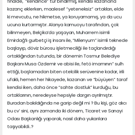
finalde, “kendince” tur bindirmiş, kendisi kazancına
kazanç eklerken, maalesef “yeteneksiz” ortakları, elde
ki mevcutu, ne hikmetse, ya koruyamamış, ya da ucu
ucuna kurtarmıştır. Alanya kamuoyu tarafından, çok
bilinmeyen, Belçika’da yaşayan, Muharrem isimli
Emirdağ’lı gurbetçi iş insanı ile, “Milenyum” isimli teknede
başlayıp, döviz bürosu işletmeciliği ile taçlandırdığı
ortaklığından tutunda, bir dönemin Tosmur Belediye
Başkanı Musa Özdemir ve abisi ile, fetö imamının” sulh
ettiği, başlamadan biten otelcilik serüvenine kadar, irili
ufaklı, hemen her hikayede, kazanan ve “büyüyen” taraf
kendisi iken, daha önce “sahte dostluk” kurduğu, bu
ortaklarının, neredeyse hepsiyle dargın ayrılmıştır.
Buradan bakıldığında ne garip değil mi ? Bu kişi, göz alıcı
bu cv’ sini, aynı zamanda iki dönem, Ticaret ve Sanayi
Odası Başkanlığı yaparak, nasıl daha yukarılara
taşıyabildi..?