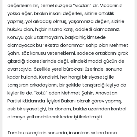
değerlerimizin, temel süzgeci “vicdan” dır. Vicdanınız
yoksa eğer, bırakın insani değerleri, sizinle ortaklık
yapmış, yol arkadaşı olmuş, yaşamınıza değen, sizinle
hukuku olan, hiçbir insana karşı, adaletli olamazsınız.
Konuyu çok uzatmayalım, başka hiç kimsede
olamayacak bu “ekstra donanıma” sahip olan Mehmet
Şahin, söz konusu yeteneklerini, sadece ortaklarını çırak
çıkardığı ticaretlerinde değil, elindeki maddi gücün de
avantajıyla, özellikle yerel bürokrasi üzerinde, sonuna
kadar kullandı. Kendisini, her hangi bir siyasetçi ile
tanıştıran arkadaşlarını, bir şekilde tanıştırdığı kişi ya da
kişiler ile de, “kötü” eden Mehmet Şahin, Anavatan
Partisi iktidarında, İçişleri Bakanı olarak görev yapmış,
eski bir siyasetçiyi, bir dönem, baldızı üzerinden kontrol
etmeye yeltenebilecek kadar işi ilerletmişti.
Tüm bu süreçlerin sonunda, insanların sırtına basa