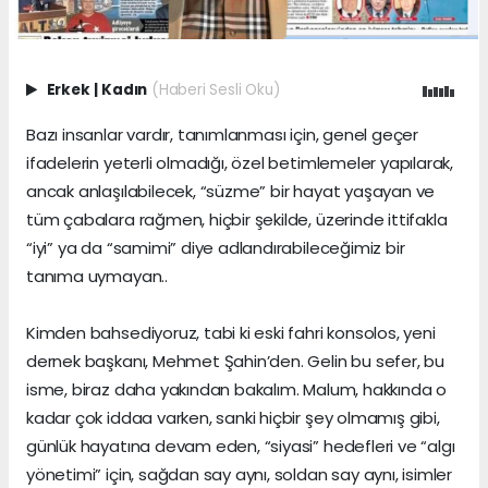
Erkek
|
Kadın
(Haberi Sesli Oku)
Bazı insanlar vardır, tanımlanması için, genel geçer
ifadelerin yeterli olmadığı, özel betimlemeler yapılarak,
ancak anlaşılabilecek, “süzme” bir hayat yaşayan ve
tüm çabalara rağmen, hiçbir şekilde, üzerinde ittifakla
“iyi” ya da “samimi” diye adlandırabileceğimiz bir
tanıma uymayan..
Kimden bahsediyoruz, tabi ki eski fahri konsolos, yeni
dernek başkanı, Mehmet Şahin’den. Gelin bu sefer, bu
isme, biraz daha yakından bakalım. Malum, hakkında o
kadar çok iddaa varken, sanki hiçbir şey olmamış gibi,
günlük hayatına devam eden, “siyasi” hedefleri ve “algı
yönetimi” için, sağdan say aynı, soldan say aynı, isimler