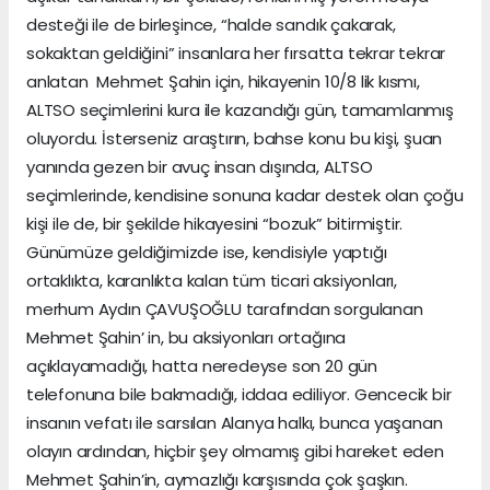
desteği ile de birleşince, “halde sandık çakarak,
sokaktan geldiğini” insanlara her fırsatta tekrar tekrar
anlatan Mehmet Şahin için, hikayenin 10/8 lik kısmı,
ALTSO seçimlerini kura ile kazandığı gün, tamamlanmış
oluyordu. İsterseniz araştırın, bahse konu bu kişi, şuan
yanında gezen bir avuç insan dışında, ALTSO
seçimlerinde, kendisine sonuna kadar destek olan çoğu
kişi ile de, bir şekilde hikayesini “bozuk” bitirmiştir.
Günümüze geldiğimizde ise, kendisiyle yaptığı
ortaklıkta, karanlıkta kalan tüm ticari aksiyonları,
merhum Aydın ÇAVUŞOĞLU tarafından sorgulanan
Mehmet Şahin’ in, bu aksiyonları ortağına
açıklayamadığı, hatta neredeyse son 20 gün
telefonuna bile bakmadığı, iddaa ediliyor. Gencecik bir
insanın vefatı ile sarsılan Alanya halkı, bunca yaşanan
olayın ardından, hiçbir şey olmamış gibi hareket eden
Mehmet Şahin’in, aymazlığı karşısında çok şaşkın.