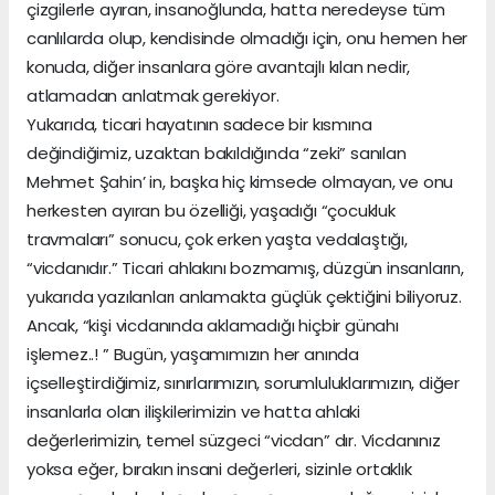
çizgilerle ayıran, insanoğlunda, hatta neredeyse tüm
canlılarda olup, kendisinde olmadığı için, onu hemen her
konuda, diğer insanlara göre avantajlı kılan nedir,
atlamadan anlatmak gerekiyor.
Yukarıda, ticari hayatının sadece bir kısmına
değindiğimiz, uzaktan bakıldığında “zeki” sanılan
Mehmet Şahin’ in, başka hiç kimsede olmayan, ve onu
herkesten ayıran bu özelliği, yaşadığı “çocukluk
travmaları” sonucu, çok erken yaşta vedalaştığı,
“vicdanıdır.” Ticari ahlakını bozmamış, düzgün insanların,
yukarıda yazılanları anlamakta güçlük çektiğini biliyoruz.
Ancak, “kişi vicdanında aklamadığı hiçbir günahı
işlemez..! ” Bugün, yaşamımızın her anında
içselleştirdiğimiz, sınırlarımızın, sorumluluklarımızın, diğer
insanlarla olan ilişkilerimizin ve hatta ahlaki
değerlerimizin, temel süzgeci “vicdan” dır. Vicdanınız
yoksa eğer, bırakın insani değerleri, sizinle ortaklık