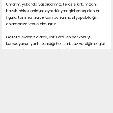
Umarım, yukarıda yazdıklarımız, terazisi kırık, mizanı
bozuk, ahiret anlayışı, aynı dünyası gibi yanlış olan bu
figürü, tanımanıza ve tüm bunları nasıl yapabildiğini
anlamanıza vesile olmuştur.
Gazete Akdeniz olarak, üstü örtülen her konuyu,
kamuoyunun yanlış tanıdığı her ismi, söz verdiğimiz gibi
sizlere anlatmaya devam edeceğiz.
Gerçeklerin üzerini, algı yöneterek kapattığını sananlar,
vicdanı ile erken yaşta vedalaşanlar ve etrafındaki
herkese zarar veren insanlar, şu dünyada asıl önemli
olanın, arkalarından “hoş bir seda” bırakmak olduğunu,
asla anlayamazlar.