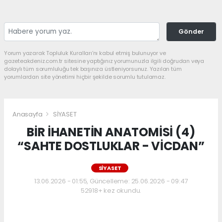
Gönder
Yorum yazarak Topluluk Kuralları’nı kabul etmiş bulunuyor ve
gazeteakdeniz.com.tr sitesine yaptığınız yorumunuzla ilgili doğrudan veya
dolaylı tüm sorumluluğu tek başınıza üstleniyorsunuz. Yazılan tüm
yorumlardan site yönetimi hiçbir şekilde sorumlu tutulamaz.
Anasayfa
SİYASET
BİR İHANETİN ANATOMİSİ (4)
“SAHTE DOSTLUKLAR - VİCDAN”
SİYASET
13.06.2026 - 01:55, Güncelleme: 25.06.2026 - 09:47
52918+ kez okundu.