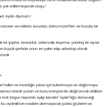
yle yok edilemeyecek oluşu.!
t Aydın diyorum.!
 vatanın ve milletin sorunları, daha müreffeh ve huzurlu bir
bir şüphe, tereddüt, adamcılık, kayırma, yandaş bir siyasi
en büyük şerhide onun en yakın ekip arkadaşı olarak
tedir.
..
eri halkın ve insanlığın yararı için kullanmaya ve dağıtmaya
eteci olarak yazan ve bunu inançları ile değil ancak aldıkları
nat birgün hepsinin ayılıp kendini "aydın"lığa döneceği
i bu aydınlıktan nasibini alamayacak çünkü gözlerini ve