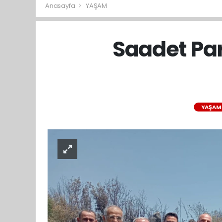
Anasayfa
YAŞAM
Saadet Pa
YAŞAM