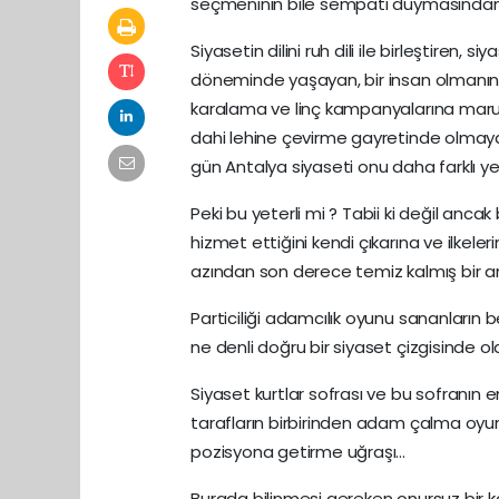
seçmeninin bile sempati duymasından k
Siyasetin dilini ruh dili ile birleştiren, s
döneminde yaşayan, bir insan olmanın ö
karalama ve linç kampanyalarına maruz
dahi lehine çevirme gayretinde olmaya
gün Antalya siyaseti onu daha farklı y
Peki bu yeterli mi ? Tabii ki değil anc
hizmet ettiğini kendi çıkarına ve ilkel
azından son derece temiz kalmış bir a
Particiliği adamcılık oyunu sananları
ne denli doğru bir siyaset çizgisinde
Siyaset kurtlar sofrası ve bu sofranın e
tarafların birbirinden adam çalma oyun
pozisyona getirme uğraşı...
Burada bilinmesi gereken onursuz bir 