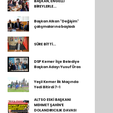
BAŞKAN, ENGELLİ
BİREYLERLE...
Başkan Alkan "Değişim"
çalışmalarına başladı
SÜRE BİTTİ...
DSP Kemer İlçe Belediye
Başkan Adayı Yusuf Üras
Yeşil Kemer İlk Maçında
Yedi Bitirdi 7-1
ALTSO ESKİ BAŞKANI
MEHMET ŞAHİN’E
DOLANDIRICILIK DAVASI