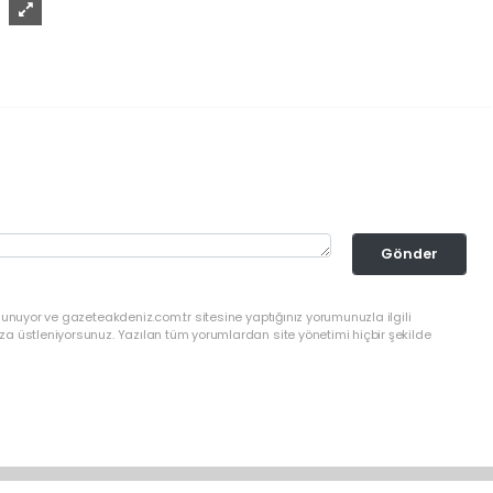
Gönder
lunuyor ve gazeteakdeniz.com.tr sitesine yaptığınız yorumunuzla ilgili
a üstleniyorsunuz. Yazılan tüm yorumlardan site yönetimi hiçbir şekilde