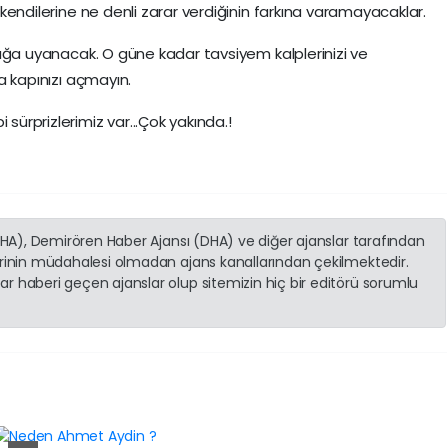
ın kendilerine ne denli zarar verdiğinin farkına varamayacaklar.
ınlığa uyanacak. O güne kadar tavsiyem kalplerinizi ve
na kapınızı açmayın.
 sürprizlerimiz var...Çok yakında.!
(İHA), Demirören Haber Ajansı (DHA) ve diğer ajanslar tarafından
erinin müdahalesi olmadan ajans kanallarından çekilmektedir.
r haberi geçen ajanslar olup sitemizin hiç bir editörü sorumlu