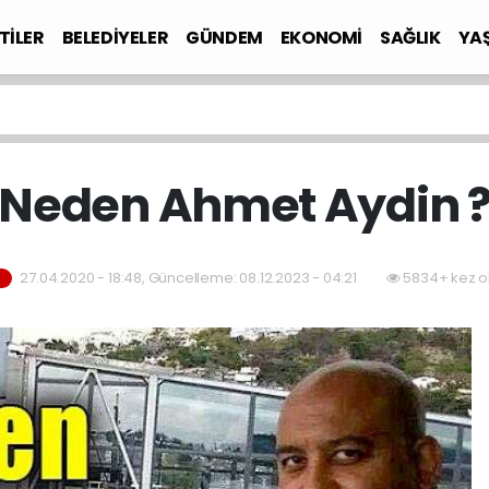
TİLER
BELEDİYELER
GÜNDEM
EKONOMİ
SAĞLIK
YA
Neden Ahmet Aydin 
27.04.2020 - 18:48, Güncelleme: 08.12.2023 - 04:21
5834+ kez o