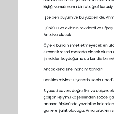
kişiliği yansıtmanın bir fotoğraf karesi
İşte ben buyum ve bu yüzden de, Ahme
Çünkü O ve ekibinin tek derdi ve uğraşı
Antalya olacak.
Öyle ki buna hizmet etmeyecek en ufak 
simsarlık resmi masada olacak olursa 
şimdiden koyduğumu da kendisi bilmek
Ancak kendisine inancım tamdır.!
Ben kim miyim.? Siyasetin Robin Hood'u.
Siyaseti seven, doğru fikir ve düşüncel
çalışan kişiyim.! Köşelerinden sözde gaz
anason ölçüsünde yazabilen kalemlere i
günlere şahit olacağız. Ama artık kimis