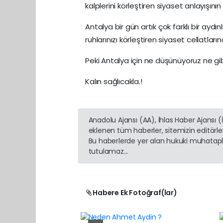
kalplerini körleştiren siyaset anlayışın
Antalya bir gün artık çok farklı bir ayd
ruhlarınızı körleştiren siyaset cellatları
Peki Antalya için ne düşünüyoruz ne gibi
Kalın sağlıcakla.!
Anadolu Ajansı (AA), İhlas Haber Ajansı 
eklenen tüm haberler, sitemizin editörl
Bu haberlerde yer alan hukuki muhatapla
tutulamaz...
Habere Ek Fotoğraf(lar)