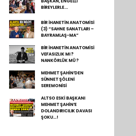
BAŞKAN, ENGELLİ
BİREYLERLE...
BİR İHANETİN ANATOMİSİ
(3) “SAHNE SANATLARI –
BAYRAMLAŞ-MA”
BİR İHANETİN ANATOMİSİ
VEFASIZLIK MI ?
NANKÖRLÜK MÜ ?
MEHMET ŞAHİN’DEN
SÜNNET ŞÖLENİ
SEREMONİSİ
ALTSO ESKİ BAŞKANI
MEHMET ŞAHİN’E
DOLANDIRICILIK DAVASI
ŞOKU…!