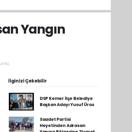
san Yangın
undu.
İlginizi Çekebilir
DSP Kemer İlçe Belediye
Başkan Adayı Yusuf Üras
Saadet Partisi
Heyetinden Adrasan
Yangın Bölgesine Ziyaret