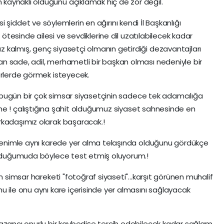
aynaklı olduğunu açıklamak hiç de zor değil.
iyasi şiddet ve söylemlerin en ağırını kendi İl Başkanlığı
tesinde ailesi ve sevdiklerine dil uzatılabilecek kadar
 kalmış, genç siyasetçi olmanın getirdiği dezavantajları
n sade, adil, merhametli bir başkan olması nedeniyle bir
erlerde görmek isteyecek.
ak bugün bir çok simsar siyasetçinin sadece tek adamcılığa
erine ! çalıştığına şahit olduğumuz siyaset sahnesinde en
rkadaşımız olarak başaracak.!
n benimle aynı karede yer alma telaşında olduğunu gördükçe
 olduğumuda böylece test etmiş oluyorum.!
n simsar hareketi "fotoğraf siyaseti"...karşıt görünen muhalif
u ile onu aynı kare içerisinde yer almasını sağlayacak
kazancı onurlu bir kaybedişe tercih edebilecek kadar sağlam