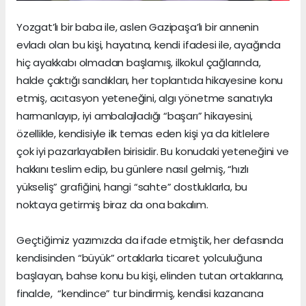
Yozgat’lı bir baba ile, aslen Gazipaşa’lı bir annenin
evladı olan bu kişi, hayatına, kendi ifadesi ile, ayağında
hiç ayakkabı olmadan başlamış, ilkokul çağlarında,
halde çaktığı sandıkları, her toplantıda hikayesine konu
etmiş, acıtasyon yeteneğini, algı yönetme sanatıyla
harmanlayıp, iyi ambalajladığı “başarı” hikayesini,
özellikle, kendisiyle ilk temas eden kişi ya da kitlelere
çok iyi pazarlayabilen birisidir. Bu konudaki yeteneğini ve
hakkını teslim edip, bu günlere nasıl gelmiş, “hızlı
yükseliş” grafiğini, hangi “sahte” dostluklarla, bu
noktaya getirmiş biraz da ona bakalım.
Geçtiğimiz yazımızda da ifade etmiştik, her defasında
kendisinden “büyük” ortaklarla ticaret yolculuğuna
başlayan, bahse konu bu kişi, elinden tutan ortaklarına,
finalde, “kendince” tur bindirmiş, kendisi kazancına