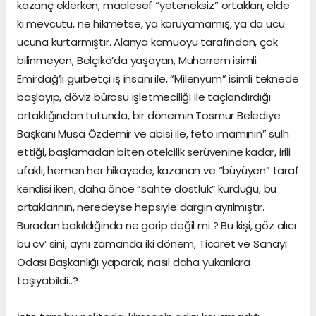
kazanç eklerken, maalesef “yeteneksiz” ortakları, elde
ki mevcutu, ne hikmetse, ya koruyamamış, ya da ucu
ucuna kurtarmıştır. Alanya kamuoyu tarafından, çok
bilinmeyen, Belçika’da yaşayan, Muharrem isimli
Emirdağ’lı gurbetçi iş insanı ile, “Milenyum” isimli teknede
başlayıp, döviz bürosu işletmeciliği ile taçlandırdığı
ortaklığından tutunda, bir dönemin Tosmur Belediye
Başkanı Musa Özdemir ve abisi ile, fetö imamının” sulh
ettiği, başlamadan biten otelcilik serüvenine kadar, irili
ufaklı, hemen her hikayede, kazanan ve “büyüyen” taraf
kendisi iken, daha önce “sahte dostluk” kurduğu, bu
ortaklarının, neredeyse hepsiyle dargın ayrılmıştır.
Buradan bakıldığında ne garip değil mi ? Bu kişi, göz alıcı
bu cv’ sini, aynı zamanda iki dönem, Ticaret ve Sanayi
Odası Başkanlığı yaparak, nasıl daha yukarılara
taşıyabildi..?