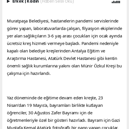
Erkek
|
Kadın
(Haberi Sesli Oku)
Muratpaşa Belediyesi, hastanelerin pandemi servislerinde 
görev yapan, laboratuvarlarda çalışan, filyasyon ekiplerinde 
yer alan sağlıkçıların 3-6 yaş arası çocukları için ocak ayında 
ücretsiz kreş hizmeti vermeye başladı. Pandemi nedeniyle 
kapalı olan belediye kreşlerinden Antalya Eğitim ve 
Araştırma Hastanesi, Atatürk Devlet Hastanesi gibi kentin 
önemli sağlık kurumlarına yakını olan Münir Özkul Kreşi bu 
çalışma için hazırlandı.
Yaz döneminde de eğitime devam eden kreşte, 23 
Nisan’dan 19 Mayıs’a, bayramları birlikte kutlayan 
öğrenciler, 30 Ağustos Zafer Bayramı için de 
öğretmenleriyle özel bir gösteri hazırladı. Bayram için Gazi 
Mustafa Kemal Atatürk fotoğraflı bir pano yapan çocuklar, 