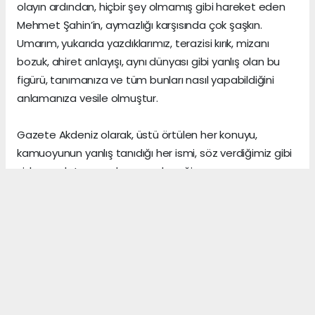
olayın ardından, hiçbir şey olmamış gibi hareket eden
Mehmet Şahin’in, aymazlığı karşısında çok şaşkın.
Umarım, yukarıda yazdıklarımız, terazisi kırık, mizanı
bozuk, ahiret anlayışı, aynı dünyası gibi yanlış olan bu
figürü, tanımanıza ve tüm bunları nasıl yapabildiğini
anlamanıza vesile olmuştur.
Gazete Akdeniz olarak, üstü örtülen her konuyu,
kamuoyunun yanlış tanıdığı her ismi, söz verdiğimiz gibi
sizlere anlatmaya devam edeceğiz.
Gerçeklerin üzerini, algı yöneterek kapattığını sananlar,
vicdanı ile erken yaşta vedalaşanlar ve etrafındaki
herkese zarar veren insanlar, şu dünyada asıl önemli
olanın, arkalarından “hoş bir seda” bırakmak olduğunu,
asla anlayamazlar.