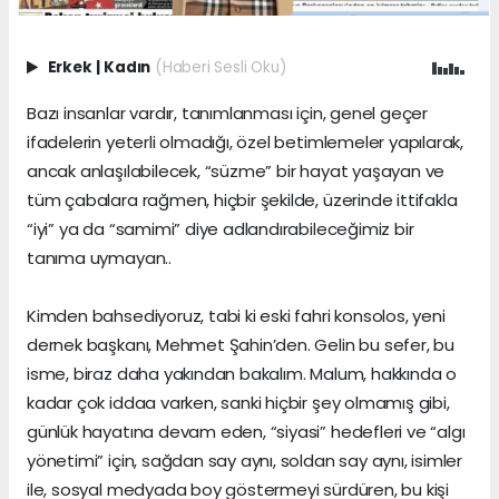
Erkek
|
Kadın
(Haberi Sesli Oku)
Bazı insanlar vardır, tanımlanması için, genel geçer
ifadelerin yeterli olmadığı, özel betimlemeler yapılarak,
ancak anlaşılabilecek, “süzme” bir hayat yaşayan ve
tüm çabalara rağmen, hiçbir şekilde, üzerinde ittifakla
“iyi” ya da “samimi” diye adlandırabileceğimiz bir
tanıma uymayan..
Kimden bahsediyoruz, tabi ki eski fahri konsolos, yeni
dernek başkanı, Mehmet Şahin’den. Gelin bu sefer, bu
isme, biraz daha yakından bakalım. Malum, hakkında o
kadar çok iddaa varken, sanki hiçbir şey olmamış gibi,
günlük hayatına devam eden, “siyasi” hedefleri ve “algı
yönetimi” için, sağdan say aynı, soldan say aynı, isimler
ile, sosyal medyada boy göstermeyi sürdüren, bu kişi