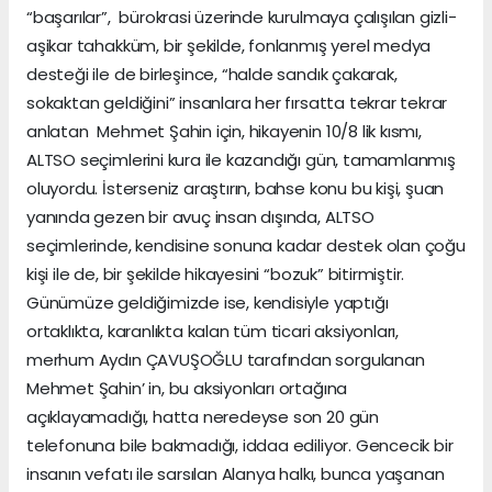
“başarılar”, bürokrasi üzerinde kurulmaya çalışılan gizli-
aşikar tahakküm, bir şekilde, fonlanmış yerel medya
desteği ile de birleşince, “halde sandık çakarak,
sokaktan geldiğini” insanlara her fırsatta tekrar tekrar
anlatan Mehmet Şahin için, hikayenin 10/8 lik kısmı,
ALTSO seçimlerini kura ile kazandığı gün, tamamlanmış
oluyordu. İsterseniz araştırın, bahse konu bu kişi, şuan
yanında gezen bir avuç insan dışında, ALTSO
seçimlerinde, kendisine sonuna kadar destek olan çoğu
kişi ile de, bir şekilde hikayesini “bozuk” bitirmiştir.
Günümüze geldiğimizde ise, kendisiyle yaptığı
ortaklıkta, karanlıkta kalan tüm ticari aksiyonları,
merhum Aydın ÇAVUŞOĞLU tarafından sorgulanan
Mehmet Şahin’ in, bu aksiyonları ortağına
açıklayamadığı, hatta neredeyse son 20 gün
telefonuna bile bakmadığı, iddaa ediliyor. Gencecik bir
insanın vefatı ile sarsılan Alanya halkı, bunca yaşanan