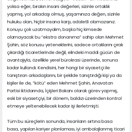
yoksa eğer, bırakın insani değerleri, sizinle ortaklık
yapmış, yol arkadaşı olmuş, yaşamınıza değen, sizinle
hukuku olan, hiçbir insana karşı, adaletli olamazsınız.
Konuyu çok uzatmayalım, başka hiç kimsede
olamayacak bu “ekstra donanıma” sahip olan Mehmet
Şahin, söz konusu yeteneklerini, sadece ortaklarını çırak
çıkardığı ticaretlerinde değil, elindeki maddi gücün de
avantajıyla, özellikle yerel bürokrasi üzerinde, sonuna
kadar kullandı. Kendisini, her hangi bir siyasetçi ile
tanıştıran arkadaşlarını, bir şekilde tanıştırdığı kişi ya da
kişiler ile de, “kötü” eden Mehmet Şahin, Anavatan
Partisi iktidarında, İçişleri Bakanı olarak görev yapmış,
eski bir siyasetçiyi, bir dönem, baldızı üzerinden kontrol
etmeye yeltenebilecek kadar işi ilerletmişti.
Tüm bu süreçlerin sonunda, insanların sırtına basa
basa, yapılan kariyer planlaması, iyi ambalajlanmış ticari