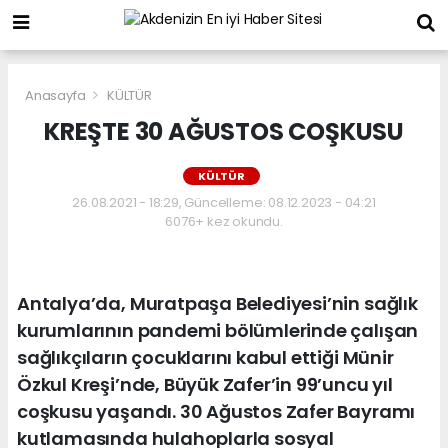
Anasayfa
KÜLTÜR
KREŞTE 30 AĞUSTOS COŞKUSU
KÜLTÜR
26.08.2021 - 18:29, Güncelleme: 08.12.2023 - 04:21
6076+ kez okundu.
Antalya’da, Muratpaşa Belediyesi’nin sağlık
kurumlarının pandemi bölümlerinde çalışan
sağlıkçıların çocuklarını kabul ettiği Münir
Özkul Kreşi’nde, Büyük Zafer’in 99’uncu yıl
coşkusu yaşandı. 30 Ağustos Zafer Bayramı
kutlamasında hulahoplarla sosyal