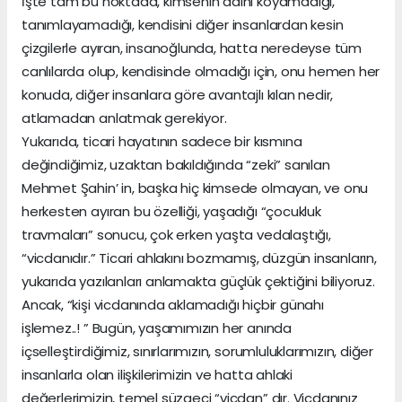
İşte tam bu noktada, kimsenin adını koyamadığı,
tanımlayamadığı, kendisini diğer insanlardan kesin
çizgilerle ayıran, insanoğlunda, hatta neredeyse tüm
canlılarda olup, kendisinde olmadığı için, onu hemen her
konuda, diğer insanlara göre avantajlı kılan nedir,
atlamadan anlatmak gerekiyor.
Yukarıda, ticari hayatının sadece bir kısmına
değindiğimiz, uzaktan bakıldığında “zeki” sanılan
Mehmet Şahin’ in, başka hiç kimsede olmayan, ve onu
herkesten ayıran bu özelliği, yaşadığı “çocukluk
travmaları” sonucu, çok erken yaşta vedalaştığı,
“vicdanıdır.” Ticari ahlakını bozmamış, düzgün insanların,
yukarıda yazılanları anlamakta güçlük çektiğini biliyoruz.
Ancak, “kişi vicdanında aklamadığı hiçbir günahı
işlemez..! ” Bugün, yaşamımızın her anında
içselleştirdiğimiz, sınırlarımızın, sorumluluklarımızın, diğer
insanlarla olan ilişkilerimizin ve hatta ahlaki
değerlerimizin, temel süzgeci “vicdan” dır. Vicdanınız