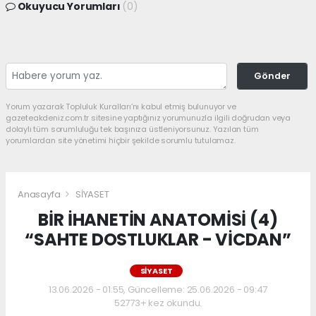
Okuyucu Yorumları
(0)
Gönder
Yorum yazarak Topluluk Kuralları’nı kabul etmiş bulunuyor ve
gazeteakdeniz.com.tr sitesine yaptığınız yorumunuzla ilgili doğrudan veya
dolaylı tüm sorumluluğu tek başınıza üstleniyorsunuz. Yazılan tüm
yorumlardan site yönetimi hiçbir şekilde sorumlu tutulamaz.
Anasayfa
SİYASET
BİR İHANETİN ANATOMİSİ (4)
“SAHTE DOSTLUKLAR - VİCDAN”
SİYASET
13.06.2026 - 01:55, Güncelleme: 25.06.2026 - 09:47
52773+ kez okundu.