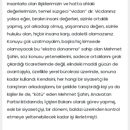
insanlarla olan ilişkilerimizin ve hatta ahlaki
değerlerimizin, temel süzgeci “vicdan” dır. Vicdanınız
yoksa eğer, bırakın insani değerleri, sizinle ortaklık
yapmış, yol arkadaşı olmuş, yaşamınıza değen, sizinle
hukuku olan, hiçbir insana karşı, adaletli olamazsınız.
Konuyu çok uzatmayalım, başka hiç kimsede
olamayacak bu “ekstra donanıma” sahip olan Mehmet
Şahin, söz konusu yeteneklerini, sadece ortaklarını çırak
çıkardığı ticaretlerinde değil, elindeki maddi gücün de
avantajıyla, özellikle yerel bürokrasi üzerinde, sonuna
kadar kullandı. Kendisini, her hangi bir siyasetçi ile
tanıştıran arkadaşlarını, bir şekilde tanıştırdığı kişi ya da
kişiler ile de, “kötü” eden Mehmet Şahin, Anavatan
Partisi iktidarında, İçişleri Bakanı olarak görev yapmış,
eski bir siyasetçiyi, bir dönem, baldızı üzerinden kontrol
etmeye yeltenebilecek kadar işi ilerletmişti.