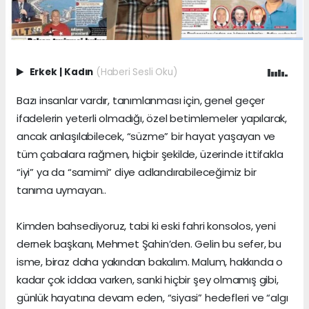
Erkek
|
Kadın
(Haberi Sesli Oku)
Bazı insanlar vardır, tanımlanması için, genel geçer
ifadelerin yeterli olmadığı, özel betimlemeler yapılarak,
ancak anlaşılabilecek, “süzme” bir hayat yaşayan ve
tüm çabalara rağmen, hiçbir şekilde, üzerinde ittifakla
“iyi” ya da “samimi” diye adlandırabileceğimiz bir
tanıma uymayan..
Kimden bahsediyoruz, tabi ki eski fahri konsolos, yeni
dernek başkanı, Mehmet Şahin’den. Gelin bu sefer, bu
isme, biraz daha yakından bakalım. Malum, hakkında o
kadar çok iddaa varken, sanki hiçbir şey olmamış gibi,
günlük hayatına devam eden, “siyasi” hedefleri ve “algı