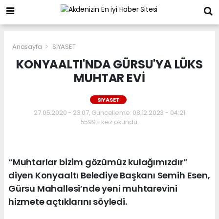
Anasayfa
SİYASET
KONYAALTI'NDA GÜRSU'YA LÜKS
MUHTAR EVİ
SİYASET
27.05.2020 - 23:07, Güncelleme: 08.12.2023 - 04:21
5599+ kez okundu.
“Muhtarlar bizim gözümüz kulağımızdır”
diyen Konyaaltı Belediye Başkanı Semih Esen,
Gürsu Mahallesi’nde yeni muhtarevini
hizmete açtıklarını söyledi.