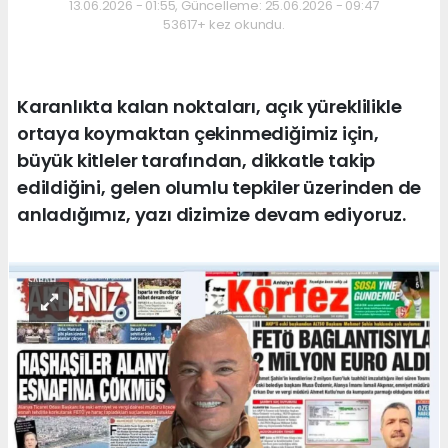
13.06.2026 - 01:55, Güncelleme: 25.06.2026 - 09:47
53617+ kez okundu.
Karanlıkta kalan noktaları, açık yüreklilikle
ortaya koymaktan çekinmediğimiz için,
büyük kitleler tarafından, dikkatle takip
edildiğini, gelen olumlu tepkiler üzerinden de
anladığımız, yazı dizimize devam ediyoruz.