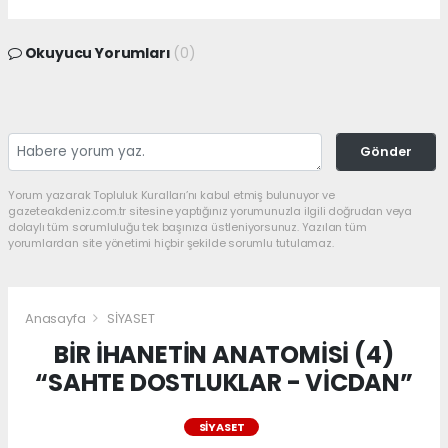
Okuyucu Yorumları
(0)
Gönder
Yorum yazarak Topluluk Kuralları’nı kabul etmiş bulunuyor ve
gazeteakdeniz.com.tr sitesine yaptığınız yorumunuzla ilgili doğrudan veya
dolaylı tüm sorumluluğu tek başınıza üstleniyorsunuz. Yazılan tüm
yorumlardan site yönetimi hiçbir şekilde sorumlu tutulamaz.
Anasayfa
SİYASET
BİR İHANETİN ANATOMİSİ (4)
“SAHTE DOSTLUKLAR - VİCDAN”
SİYASET