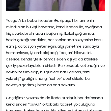
Yozgat’lı bir baba ile, aslen Gazipaşa’lı bir annenin
evladı olan bu kişi, hayatına, kendi ifadesi ile, ayağında
hiç ayakkabı olmadan başlamış, ilkokul çağlarında,
halde çaktığı sandıkları, her toplantıda hikayesine konu
etmiş, acıtasyon yeteneğini, algı yönetme sanatıyla
harmanlayıp, iyi ambalajladığı “başarı” hikayesini,
özellikle, kendisiyle ilk temas eden kişi ya da kitlelere
çok iyi pazarlayabilen birisidir. Bu konudaki yeteneğini ve
hakkını teslim edip, bu günlere nasıl gelmiş, “hızlı
yükseliş” grafiğini, hangi “sahte” dostluklarla, bu
noktaya getirmiş biraz da ona bakalım.
Geçtiğimiz yazımızda da ifade etmiştik, her defasında
kendisinden “büyük” ortaklarla ticaret yolculuğuna
başlayan, bahse konu bu kişi, elinden tutan ortaklarına,