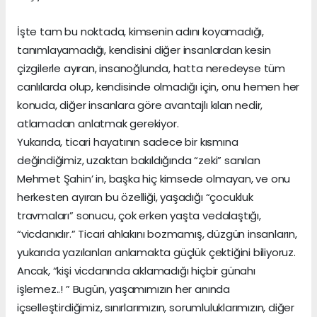
İşte tam bu noktada, kimsenin adını koyamadığı,
tanımlayamadığı, kendisini diğer insanlardan kesin
çizgilerle ayıran, insanoğlunda, hatta neredeyse tüm
canlılarda olup, kendisinde olmadığı için, onu hemen her
konuda, diğer insanlara göre avantajlı kılan nedir,
atlamadan anlatmak gerekiyor.
Yukarıda, ticari hayatının sadece bir kısmına
değindiğimiz, uzaktan bakıldığında “zeki” sanılan
Mehmet Şahin’ in, başka hiç kimsede olmayan, ve onu
herkesten ayıran bu özelliği, yaşadığı “çocukluk
travmaları” sonucu, çok erken yaşta vedalaştığı,
“vicdanıdır.” Ticari ahlakını bozmamış, düzgün insanların,
yukarıda yazılanları anlamakta güçlük çektiğini biliyoruz.
Ancak, “kişi vicdanında aklamadığı hiçbir günahı
işlemez..! ” Bugün, yaşamımızın her anında
içselleştirdiğimiz, sınırlarımızın, sorumluluklarımızın, diğer