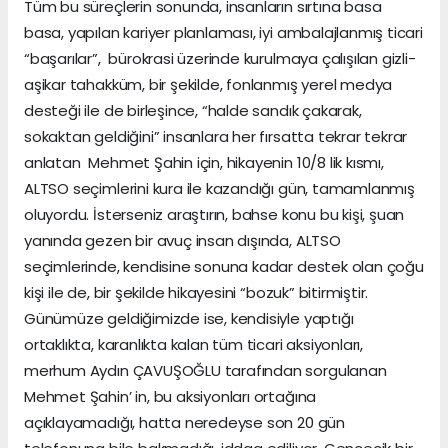
Tüm bu süreçlerin sonunda, insanların sırtına basa
basa, yapılan kariyer planlaması, iyi ambalajlanmış ticari
“başarılar”, bürokrasi üzerinde kurulmaya çalışılan gizli-
aşikar tahakküm, bir şekilde, fonlanmış yerel medya
desteği ile de birleşince, “halde sandık çakarak,
sokaktan geldiğini” insanlara her fırsatta tekrar tekrar
anlatan Mehmet Şahin için, hikayenin 10/8 lik kısmı,
ALTSO seçimlerini kura ile kazandığı gün, tamamlanmış
oluyordu. İsterseniz araştırın, bahse konu bu kişi, şuan
yanında gezen bir avuç insan dışında, ALTSO
seçimlerinde, kendisine sonuna kadar destek olan çoğu
kişi ile de, bir şekilde hikayesini “bozuk” bitirmiştir.
Günümüze geldiğimizde ise, kendisiyle yaptığı
ortaklıkta, karanlıkta kalan tüm ticari aksiyonları,
merhum Aydın ÇAVUŞOĞLU tarafından sorgulanan
Mehmet Şahin’ in, bu aksiyonları ortağına
açıklayamadığı, hatta neredeyse son 20 gün