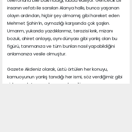
telefonuna bile bakmadığı, iddaa ediliyor. Gencecik bir
insanın vefatı ile sarsılan Alanya halkı, bunca yaşanan
olayın ardından, hiçbir şey olmamış gibi hareket eden
Mehmet Şahin’in, aymazlığı karşısında çok şaşkın.
Umarım, yukarıda yazdıklarımız, terazisi kırık, mizanı
bozuk, ahiret anlayışı, aynı dünyası gibi yanlış olan bu
figürü, tanımanıza ve tüm bunları nasıl yapabildiğini
anlamanıza vesile olmuştur.
Gazete Akdeniz olarak, üstü örtülen her konuyu,
kamuoyunun yanlış tanıdığı her ismi, söz verdiğimiz gibi
sizlere anlatmaya devam edeceğiz.
Gerçeklerin üzerini, algı yöneterek kapattığını sananlar,
vicdanı ile erken yaşta vedalaşanlar ve etrafındaki
herkese zarar veren insanlar, şu dünyada asıl önemli
olanın, arkalarından “hoş bir seda” bırakmak olduğunu,
asla anlayamazlar.