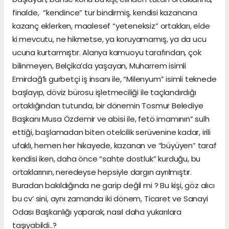
finalde, “kendince” tur bindirmiş, kendisi kazancına
kazanç eklerken, maalesef “yeteneksiz” ortakları, elde
ki mevcutu, ne hikmetse, ya koruyamamış, ya da ucu
ucuna kurtarmıştır. Alanya kamuoyu tarafından, çok
bilinmeyen, Belçika’da yaşayan, Muharrem isimli
Emirdağ’lı gurbetçi iş insanı ile, “Milenyum” isimli teknede
başlayıp, döviz bürosu işletmeciliği ile taçlandırdığı
ortaklığından tutunda, bir dönemin Tosmur Belediye
Başkanı Musa Özdemir ve abisi ile, fetö imamının” sulh
ettiği, başlamadan biten otelcilik serüvenine kadar, irili
ufaklı, hemen her hikayede, kazanan ve “büyüyen” taraf
kendisi iken, daha önce “sahte dostluk” kurduğu, bu
ortaklarının, neredeyse hepsiyle dargın ayrılmıştır.
Buradan bakıldığında ne garip değil mi ? Bu kişi, göz alıcı
bu cv’ sini, aynı zamanda iki dönem, Ticaret ve Sanayi
Odası Başkanlığı yaparak, nasıl daha yukarılara
taşıyabildi..?