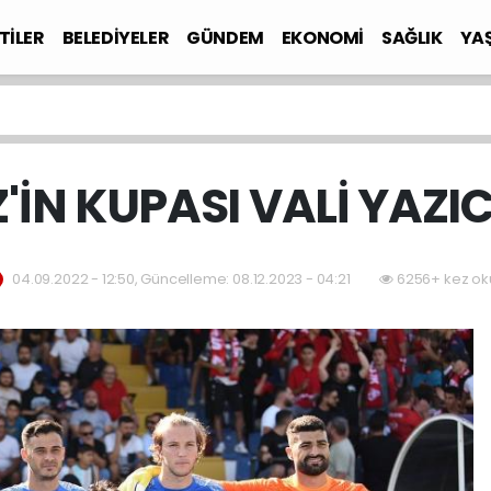
TİLER
BELEDİYELER
GÜNDEM
EKONOMİ
SAĞLIK
YA
'İN KUPASI VALİ YAZI
04.09.2022 - 12:50, Güncelleme: 08.12.2023 - 04:21
6256+ kez ok