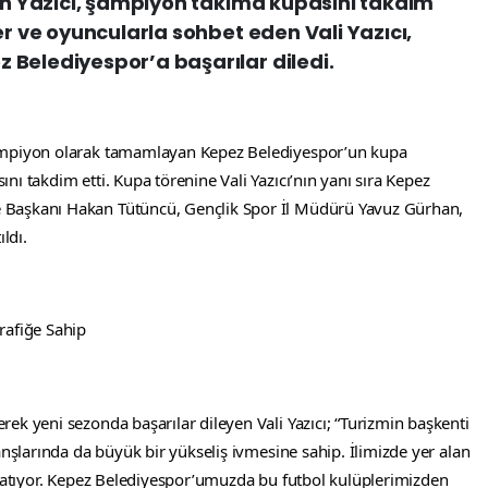
sin Yazıcı, şampiyon takıma kupasını takdim
er ve oyuncularla sohbet eden Vali Yazıcı,
 Belediyespor’a başarılar diledi.
ampiyon olarak tamamlayan Kepez Belediyespor’un kupa 
ı takdim etti. Kupa törenine Vali Yazıcı’nın yanı sıra Kepez 
Başkanı Hakan Tütüncü, Gençlik Spor İl Müdürü Yavuz Gürhan, 
ldı.
rafiğe Sahip
ek yeni sezonda başarılar dileyen Vali Yazıcı; “Turizmin başkenti 
anşlarında da büyük bir yükseliş ivmesine sahip. İlimizde yer alan 
a atıyor. Kepez Belediyespor’umuzda bu futbol kulüplerimizden 