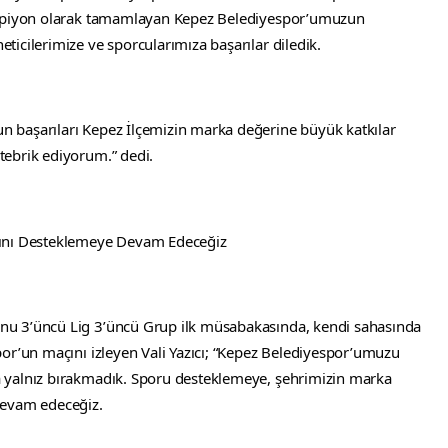
ampiyon olarak tamamlayan Kepez Belediyespor’umuzun 
icilerimize ve sporcularımıza başarılar diledik.
 başarıları Kepez İlçemizin marka değerine büyük katkılar 
tebrik ediyorum.” dedi.
rını Desteklemeye Devam Edeceğiz
u 3’üncü Lig 3’üncü Grup ilk müsabakasında, kendi sahasında 
or’un maçını izleyen Vali Yazıcı; “Kepez Belediyespor’umuzu 
 yalnız bırakmadık. Sporu desteklemeye, şehrimizin marka 
devam edeceğiz.