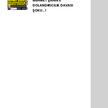
MEHMET ŞAHİN’E
DOLANDIRICILIK DAVASI
ŞOKU…!