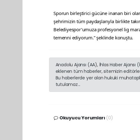
Sporun birleştirici gücüne inanan biri olara
şehrimizin tüm paydaşlarıyla birlikte ta
Belediyespor’umuza profesyonel lig marato
temenni ediyorum.” şeklinde konuştu.
Anadolu Ajansı (AA), İhlas Haber Ajansı 
eklenen tüm haberler, sitemizin editörl
Bu haberlerde yer alan hukuki muhatapla
tutulamaz...
Okuyucu Yorumları
(0)