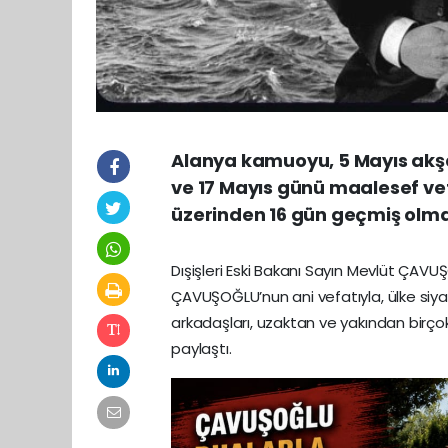
Alanya kamuoyu, 5 Mayıs akşa
ve 17 Mayıs günü maalesef vef
üzerinden 16 gün geçmiş olma
Dışişleri Eski Bakanı Sayın Mevlüt ÇAVU
ÇAVUŞOĞLU’nun ani vefatıyla, ülke siyas
arkadaşları, uzaktan ve yakından birçok
paylaştı.