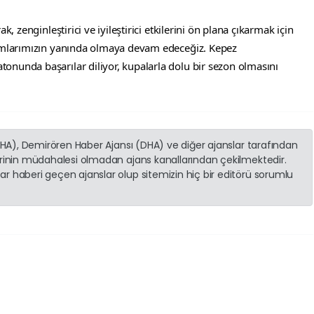
k, zenginleştirici ve iyileştirici etkilerini ön plana çıkarmak için 
kımlarımızın yanında olmaya devam edeceğiz. Kepez 
nunda başarılar diliyor, kupalarla dolu bir sezon olmasını 
(İHA), Demirören Haber Ajansı (DHA) ve diğer ajanslar tarafından
erinin müdahalesi olmadan ajans kanallarından çekilmektedir.
r haberi geçen ajanslar olup sitemizin hiç bir editörü sorumlu