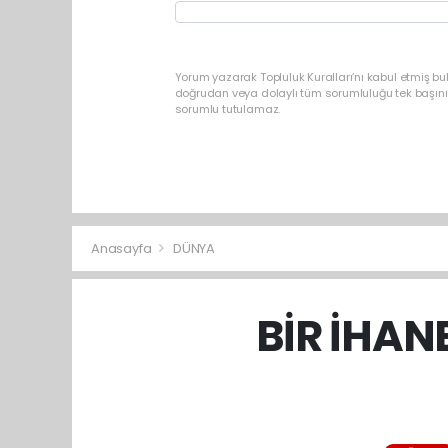
Yorum yazarak Topluluk Kuralları’nı kabul etmiş bu
doğrudan veya dolaylı tüm sorumluluğu tek başınız
sorumlu tutulamaz.
Anasayfa
DÜNYA
BİR İHAN