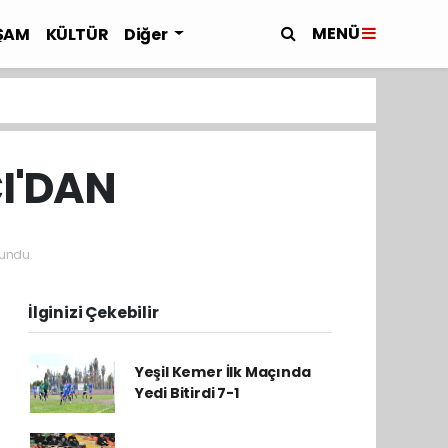
MENÜ
ŞAM
KÜLTÜR
Diğer
CI'DAN
undu.
İlginizi Çekebilir
Yeşil Kemer İlk Maçında
Yedi Bitirdi 7-1