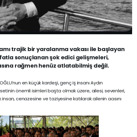
mı trajik bir yaralanma vakası ile başlayan
atla sonuçlanan şok edici gelişmeleri,
sına rağmen henüz atlatabilmiş değil.
ŞOĞLU’nun en küçük kardeşi, genç iş insanı Aydın
etinin önemli isimleri başta olmak üzere, ailesi, sevenleri,
 insan, cenazesine ve taziyesine katılarak ailenin acısını