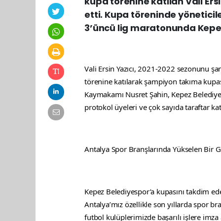
kupa törenine katılan Vali Er
etti. Kupa töreninde yöneticil
3’üncü lig maratonunda Kepez
Vali Ersin Yazıcı, 2021-2022 sezonunu ş
törenine katılarak şampiyon takıma kupasın
Kaymakamı Nusret Şahin, Kepez Belediye 
protokol üyeleri ve çok sayıda taraftar katı
Antalya Spor Branşlarında Yükselen Bir G
Kepez Belediyespor’a kupasını takdim eder
Antalya’mız özellikle son yıllarda spor br
futbol kulüplerimizde başarılı işlere imz