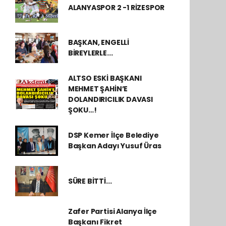
ALANYASPOR 2 -1 RİZESPOR
BAŞKAN, ENGELLİ
BİREYLERLE...
ALTSO ESKİ BAŞKANI
MEHMET ŞAHİN’E
DOLANDIRICILIK DAVASI
ŞOKU…!
DSP Kemer İlçe Belediye
Başkan Adayı Yusuf Üras
SÜRE BİTTİ...
Zafer Partisi Alanya İlçe
Başkanı Fikret