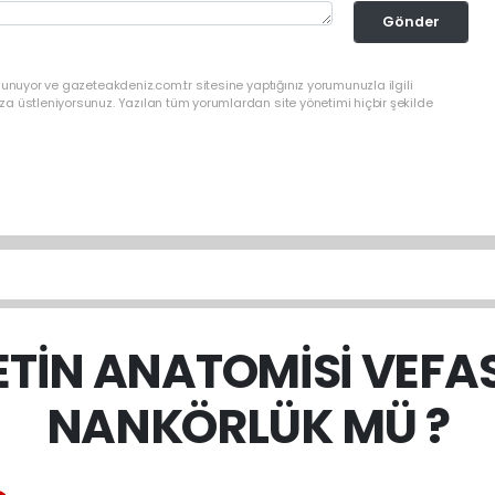
Gönder
lunuyor ve gazeteakdeniz.com.tr sitesine yaptığınız yorumunuzla ilgili
a üstleniyorsunuz. Yazılan tüm yorumlardan site yönetimi hiçbir şekilde
ETİN ANATOMİSİ VEFASI
NANKÖRLÜK MÜ ?