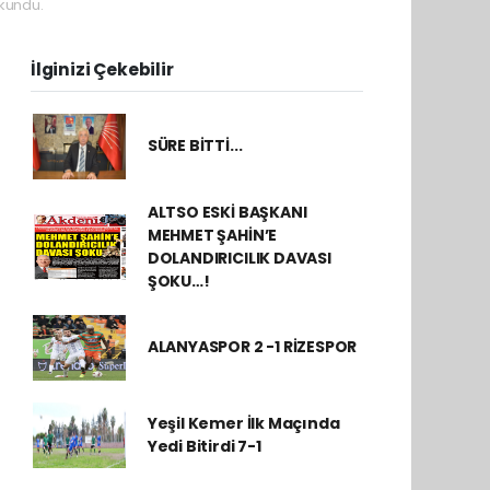
kundu.
İlginizi Çekebilir
SÜRE BİTTİ...
ALTSO ESKİ BAŞKANI
MEHMET ŞAHİN’E
DOLANDIRICILIK DAVASI
ŞOKU…!
ALANYASPOR 2 -1 RİZESPOR
Yeşil Kemer İlk Maçında
Yedi Bitirdi 7-1