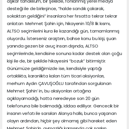
aşikar tahakküm, bir şekilde, fonlanmış yerel medya
desteği ile de birleşince, “halde sandık çakarak,
sokaktan geldiğini” insanlara her fırsatta tekrar tekrar
anlatan Mehmet Şahin için, hikayenin 10/8 lik kısmı,
ALTSO seçimlerini kura ile kazandığı gün, tamamlanmış
oluyordu. İsterseniz araştırın, bahse konu bu kişi, şuan
yanında gezen bir avuç insan dışında, ALTSO
seçimlerinde, kendisine sonuna kadar destek olan çoğu
kişi ile de, bir şekilde hikayesini “bozuk” bitirmiştir.
Günümüze geldiğimizde ise, kendisiyle yaptığı
ortaklıkta, karanlıkta kalan tüm ticari aksiyonları,
merhum Aydın ÇAVUŞOĞLU tarafından sorgulanan
Mehmet Şahin’ in, bu aksiyonları ortağına
açıklayamadığı, hatta neredeyse son 20 gün
telefonuna bile bakmadığı, iddaa ediliyor. Gencecik bir
insanın vefatı ile sarsılan Alanya halkı, bunca yaşanan
olayın ardından, hiçbir şey olmamış gibi hareket eden
Mehmet Şahin’in, aymazlığı karşısında çok şaşkın.