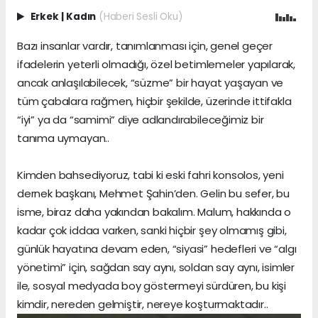
Erkek
|
Kadın
(Haberi Sesli Oku)
Bazı insanlar vardır, tanımlanması için, genel geçer
ifadelerin yeterli olmadığı, özel betimlemeler yapılarak,
ancak anlaşılabilecek, “süzme” bir hayat yaşayan ve
tüm çabalara rağmen, hiçbir şekilde, üzerinde ittifakla
“iyi” ya da “samimi” diye adlandırabileceğimiz bir
tanıma uymayan..
Kimden bahsediyoruz, tabi ki eski fahri konsolos, yeni
dernek başkanı, Mehmet Şahin’den. Gelin bu sefer, bu
isme, biraz daha yakından bakalım. Malum, hakkında o
kadar çok iddaa varken, sanki hiçbir şey olmamış gibi,
günlük hayatına devam eden, “siyasi” hedefleri ve “algı
yönetimi” için, sağdan say aynı, soldan say aynı, isimler
ile, sosyal medyada boy göstermeyi sürdüren, bu kişi
kimdir, nereden gelmiştir, nereye koşturmaktadır..