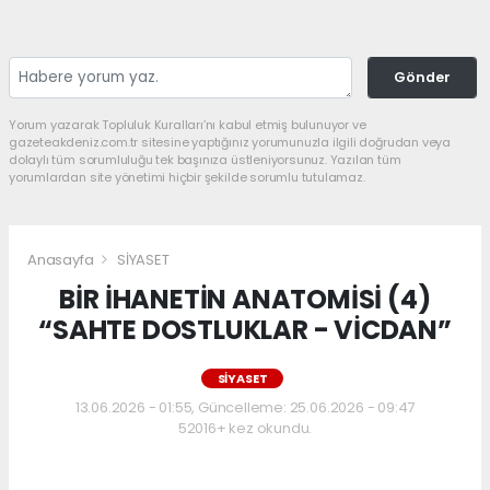
Gönder
Yorum yazarak Topluluk Kuralları’nı kabul etmiş bulunuyor ve
gazeteakdeniz.com.tr sitesine yaptığınız yorumunuzla ilgili doğrudan veya
dolaylı tüm sorumluluğu tek başınıza üstleniyorsunuz. Yazılan tüm
yorumlardan site yönetimi hiçbir şekilde sorumlu tutulamaz.
Anasayfa
SİYASET
BİR İHANETİN ANATOMİSİ (4)
“SAHTE DOSTLUKLAR - VİCDAN”
SİYASET
13.06.2026 - 01:55, Güncelleme: 25.06.2026 - 09:47
52016+ kez okundu.