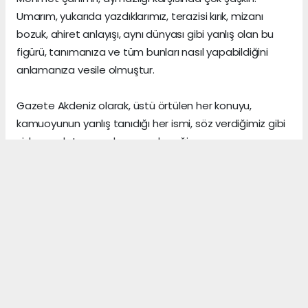
Umarım, yukarıda yazdıklarımız, terazisi kırık, mizanı
bozuk, ahiret anlayışı, aynı dünyası gibi yanlış olan bu
figürü, tanımanıza ve tüm bunları nasıl yapabildiğini
anlamanıza vesile olmuştur.
Gazete Akdeniz olarak, üstü örtülen her konuyu,
kamuoyunun yanlış tanıdığı her ismi, söz verdiğimiz gibi
sizlere anlatmaya devam edeceğiz.
Gerçeklerin üzerini, algı yöneterek kapattığını sananlar,
vicdanı ile erken yaşta vedalaşanlar ve etrafındaki
herkese zarar veren insanlar, şu dünyada asıl önemli
olanın, arkalarından “hoş bir seda” bırakmak olduğunu,
asla anlayamazlar.