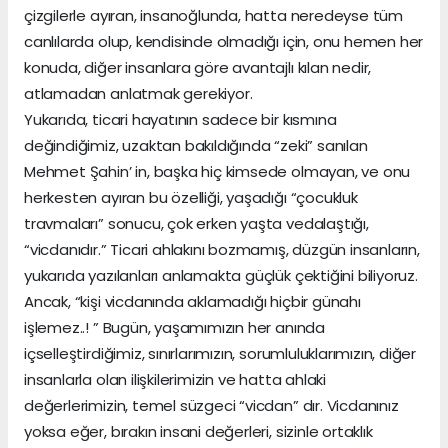
çizgilerle ayıran, insanoğlunda, hatta neredeyse tüm
canlılarda olup, kendisinde olmadığı için, onu hemen her
konuda, diğer insanlara göre avantajlı kılan nedir,
atlamadan anlatmak gerekiyor.
Yukarıda, ticari hayatının sadece bir kısmına
değindiğimiz, uzaktan bakıldığında “zeki” sanılan
Mehmet Şahin’ in, başka hiç kimsede olmayan, ve onu
herkesten ayıran bu özelliği, yaşadığı “çocukluk
travmaları” sonucu, çok erken yaşta vedalaştığı,
“vicdanıdır.” Ticari ahlakını bozmamış, düzgün insanların,
yukarıda yazılanları anlamakta güçlük çektiğini biliyoruz.
Ancak, “kişi vicdanında aklamadığı hiçbir günahı
işlemez..! ” Bugün, yaşamımızın her anında
içselleştirdiğimiz, sınırlarımızın, sorumluluklarımızın, diğer
insanlarla olan ilişkilerimizin ve hatta ahlaki
değerlerimizin, temel süzgeci “vicdan” dır. Vicdanınız
yoksa eğer, bırakın insani değerleri, sizinle ortaklık