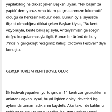
yapılabildiğine dikkat çeken Başkan Uysal, “‘Tek başımıza 
yaptık’ demiyoruz. Ama bizim çalışmalarımızın lokomotif 
olduğu da herkesin kabulü” dedi. Bunun oyla, siyasetle 
ilişkisi olmadığına dikkat çeken Başkan Uysal, “Bu kent 
vizyonuyla, kente bakış açısıyla, Antalya’mızın geleceğini 
doğru kurgulanmasıyla ilgili. Bunun bir ürünü de bu yıl 
7’ncisini gerçekleştireceğimiz Kaleiçi Oldtown Festivali” diye 
konuştu.
GERÇEK TURİZM KENTİ BÖYLE OLUR
İlk festivali yaparken yurtdışından 11 kenti zor getirdiklerini 
anlatan Başkan Uysal, bu yıl ilgiden dolayı davetleri kış 
aylarında tamamladıklarını kaydetti. Aksi takdirde katılımcı 
şehir sayısının 150’ye çıkacağını belirten Başkan Uysal, 