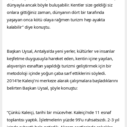
dünyayla ancak böyle buluşabilir. Kentler size geldiği siz 
onlara gittiğiniz zaman, dünyanın dört bir tarafında 
yaşayan onca kötü olaya rağmen turizm hep ayakta 
kalabilir” diye konuştu.
Başkan Uysal, Antalya’da yeni yerler, kültürler ve insanlar 
keşfetme duygusuyla hareket eden, kentin içine yayılan, 
alışverişin esnaftan yapıldığı turizmi geliştirmek için bir 
metodoloji içinde yoğun çaba sarf ettiklerini söyledi. 
2014’te Kaleiçi’ni merkeze alarak çalışmalara başladıklarını 
belirten Başkan Uysal, şöyle konuştu:
“Çünkü Kaleiçi, tarihi bir mücevher. Kaleiçi'nde 11 esnaf 
toplantısı yaptık. İşletmelerin yüzde 99’u ruhsatsızdı. 2-3 yıl 
içinde ruhsatlı hale getirdik. Akşam saatlerinde sokaklar 