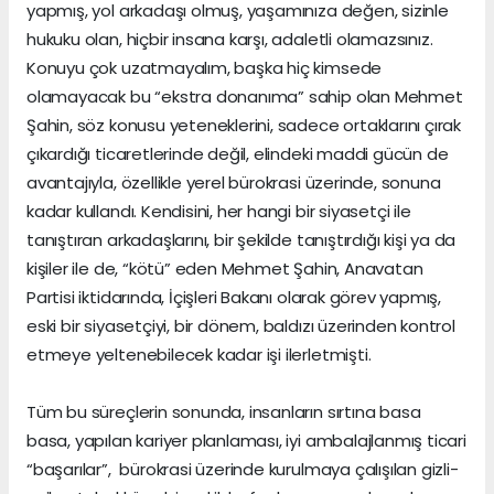
yapmış, yol arkadaşı olmuş, yaşamınıza değen, sizinle
hukuku olan, hiçbir insana karşı, adaletli olamazsınız.
Konuyu çok uzatmayalım, başka hiç kimsede
olamayacak bu “ekstra donanıma” sahip olan Mehmet
Şahin, söz konusu yeteneklerini, sadece ortaklarını çırak
çıkardığı ticaretlerinde değil, elindeki maddi gücün de
avantajıyla, özellikle yerel bürokrasi üzerinde, sonuna
kadar kullandı. Kendisini, her hangi bir siyasetçi ile
tanıştıran arkadaşlarını, bir şekilde tanıştırdığı kişi ya da
kişiler ile de, “kötü” eden Mehmet Şahin, Anavatan
Partisi iktidarında, İçişleri Bakanı olarak görev yapmış,
eski bir siyasetçiyi, bir dönem, baldızı üzerinden kontrol
etmeye yeltenebilecek kadar işi ilerletmişti.
Tüm bu süreçlerin sonunda, insanların sırtına basa
basa, yapılan kariyer planlaması, iyi ambalajlanmış ticari
“başarılar”, bürokrasi üzerinde kurulmaya çalışılan gizli-