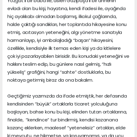
Yozgat’lı bir baba ile, aslen Gazipaşa’lı bir annenin
evladı olan bu kişi, hayatına, kendi ifadesi ile, ayağında
hiç ayakkabı olmadan başlamış, ilkokul çağlarında,
halde çaktığı sandıkları, her toplantıda hikayesine konu
etmiş, acıtasyon yeteneğini, algı yönetme sanatıyla
harmanlayıp, iyi ambalajladığı “başarı” hikayesini,
özellikle, kendisiyle ilk temas eden kişi ya da kitlelere
çok iyi pazarlayabilen birisidir. Bu konudaki yeteneğini ve
hakkını teslim edip, bu günlere nasıl gelmiş, “hızlı
yükseliş” grafiğini, hangi “sahte” dostluklarla, bu
noktaya getirmiş biraz da ona bakalım.
Geçtiğimiz yazımızda da ifade etmiştik, her defasında
kendisinden “büyük” ortaklarla ticaret yolculuğuna
başlayan, bahse konu bu kişi, elinden tutan ortaklarına,
finalde, “kendince” tur bindirmiş, kendisi kazancına
kazanç eklerken, maalesef “yeteneksiz” ortakları, elde
ki mevcutu, ne hikmetse, ya koruyamamış, ya da ucu