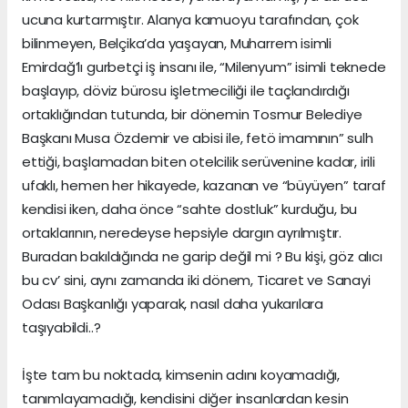
ucuna kurtarmıştır. Alanya kamuoyu tarafından, çok
bilinmeyen, Belçika’da yaşayan, Muharrem isimli
Emirdağ’lı gurbetçi iş insanı ile, “Milenyum” isimli teknede
başlayıp, döviz bürosu işletmeciliği ile taçlandırdığı
ortaklığından tutunda, bir dönemin Tosmur Belediye
Başkanı Musa Özdemir ve abisi ile, fetö imamının” sulh
ettiği, başlamadan biten otelcilik serüvenine kadar, irili
ufaklı, hemen her hikayede, kazanan ve “büyüyen” taraf
kendisi iken, daha önce “sahte dostluk” kurduğu, bu
ortaklarının, neredeyse hepsiyle dargın ayrılmıştır.
Buradan bakıldığında ne garip değil mi ? Bu kişi, göz alıcı
bu cv’ sini, aynı zamanda iki dönem, Ticaret ve Sanayi
Odası Başkanlığı yaparak, nasıl daha yukarılara
taşıyabildi..?
İşte tam bu noktada, kimsenin adını koyamadığı,
tanımlayamadığı, kendisini diğer insanlardan kesin