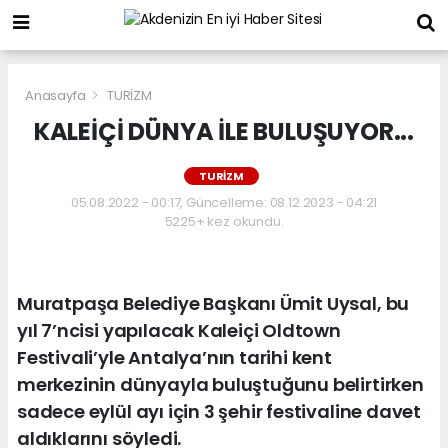
Anasayfa
TURİZM
KALEİÇİ DÜNYA İLE BULUŞUYOR...
TURİZM
05.08.2022 - 00:17, Güncelleme: 08.12.2023 - 04:21
5225+ kez okundu.
Muratpaşa Belediye Başkanı Ümit Uysal, bu
yıl 7’ncisi yapılacak Kaleiçi Oldtown
Festivali’yle Antalya’nın tarihi kent
merkezinin dünyayla buluştuğunu belirtirken
sadece eylül ayı için 3 şehir festivaline davet
aldıklarını söyledi.