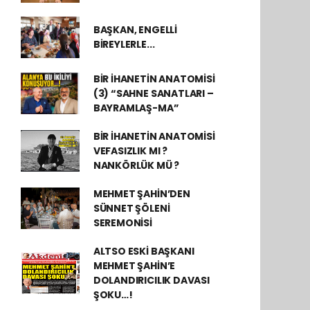
BAŞKAN, ENGELLİ
BİREYLERLE...
BİR İHANETİN ANATOMİSİ
(3) “SAHNE SANATLARI –
BAYRAMLAŞ-MA”
BİR İHANETİN ANATOMİSİ
VEFASIZLIK MI ?
NANKÖRLÜK MÜ ?
MEHMET ŞAHİN’DEN
SÜNNET ŞÖLENİ
SEREMONİSİ
ALTSO ESKİ BAŞKANI
MEHMET ŞAHİN’E
DOLANDIRICILIK DAVASI
ŞOKU…!