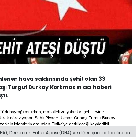
nlenen hava saldırısında şehit olan 33
ı Turgut Burkay Korkmaz'ın acı haberi
ştı.
ürk bayrağı asılırken, mahalleli ve yakınları şehit evine
vuş olarak görev yapan Şehit Piyade Uzman Onbaşı Turgut Burkay
inin işlemlerin ardından Finike'ye getirileceği kaydedildi.
(İHA), Demirören Haber Ajansı (DHA) ve diğer ajanslar tarafından