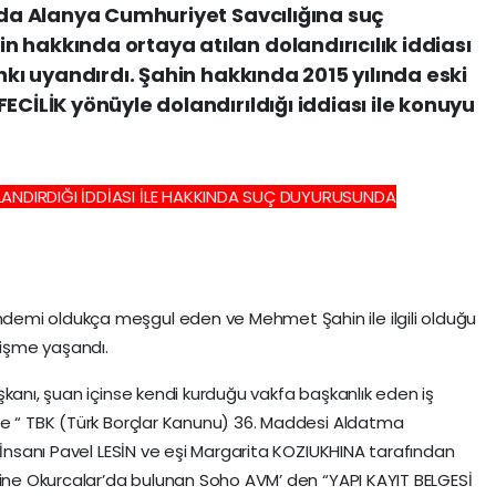
ında Alanya Cumhuriyet Savcılığına suç
 hakkında ortaya atılan dolandırıcılık iddiası
ankı uyandırdı. Şahin hakkında 2015 yılında eski
ECİLİK yönüyle dolandırıldığı iddiası ile konuyu
ANDIRDIĞI İDDİASI İLE HAKKINDA SUÇ DUYURUSUNDA
emi oldukça meşgul eden ve Mehmet Şahin ile ilgili olduğu
lişme yaşandı.
şkanı, şuan içinse kendi kurduğu vakfa başkanlık eden iş
’e “ TBK (Türk Borçlar Kanunu) 36. Maddesi Aldatma
 İnsanı Pavel LESİN ve eşi Margarita KOZIUKHINA tarafından
rine Okurcalar’da bulunan Soho AVM’ den “YAPI KAYIT BELGESİ