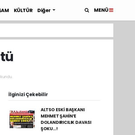
MENÜ
ŞAM
KÜLTÜR
Diğer
ştü
okundu.
İlginizi Çekebilir
ALTSO ESKİ BAŞKANI
MEHMET ŞAHİN’E
DOLANDIRICILIK DAVASI
ŞOKU…!