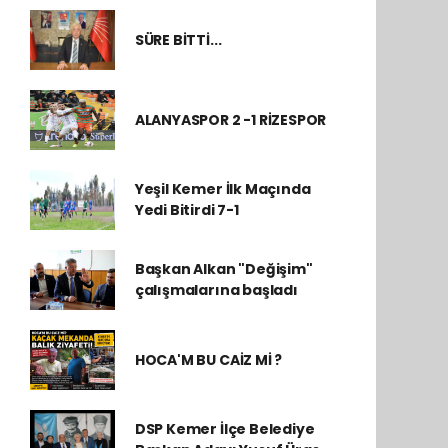
SÜRE BİTTİ...
ALANYASPOR 2 -1 RİZESPOR
Yeşil Kemer İlk Maçında
Yedi Bitirdi 7-1
Başkan Alkan "Değişim"
çalışmalarına başladı
HOCA'M BU CAİZ Mİ ?
DSP Kemer İlçe Belediye