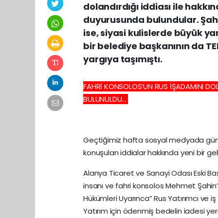
dolandırdığı iddiası ile hakk
duyurusunda bulundular. Şahin
ise, siyasi kulislerde büyük y
bir belediye başkanının da TEF
yargıya taşımıştı.
FAHRİ KONSOLOS’UN RUS İŞADAMINI DOL
BULUNULDU…
!
Geçtiğimiz hafta sosyal medyada günd
konuşulan iddialar hakkında yeni bir ge
Alanya Ticaret ve Sanayi Odası Eski Ba
insanı ve fahri konsolos Mehmet Şahin
Hükümleri Uyarınca” Rus Yatırımcı ve iş
Yatırım için ödenmiş bedelin iadesi ye