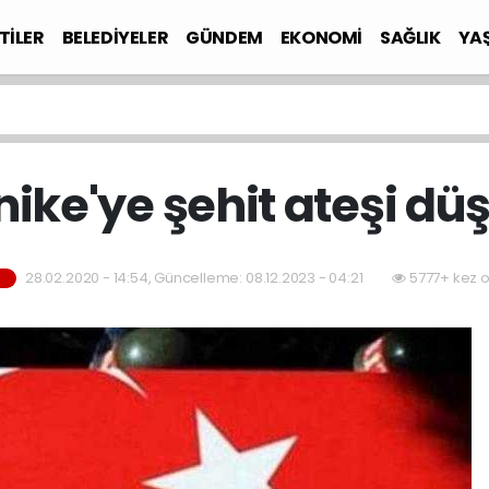
TİLER
BELEDİYELER
GÜNDEM
EKONOMİ
SAĞLIK
YA
nike'ye şehit ateşi dü
28.02.2020 - 14:54, Güncelleme: 08.12.2023 - 04:21
5777+ kez 
M