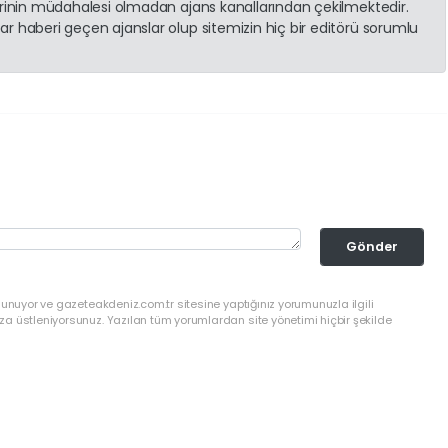
erinin müdahalesi olmadan ajans kanallarından çekilmektedir.
r haberi geçen ajanslar olup sitemizin hiç bir editörü sorumlu
Gönder
lunuyor ve gazeteakdeniz.com.tr sitesine yaptığınız yorumunuzla ilgili
a üstleniyorsunuz. Yazılan tüm yorumlardan site yönetimi hiçbir şekilde