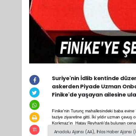
Suriye'nin İdlib kentinde düze
askerden Piyade Uzman Onbaş
Finike'de yaşayan ailesine ula
Finike'nin Turunç mahallesindeki baba evine T
taziye ziyaretine gitti. İki yıldır uzman ça
Korkmaz'ın Hatay Reyhanlı'da bulunan cenazes
Anadolu Ajansı (AA), İhlas Haber Ajansı 