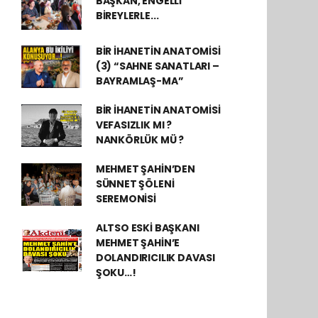
BAŞKAN, ENGELLİ
BİREYLERLE...
BİR İHANETİN ANATOMİSİ
(3) “SAHNE SANATLARI –
BAYRAMLAŞ-MA”
BİR İHANETİN ANATOMİSİ
VEFASIZLIK MI ?
NANKÖRLÜK MÜ ?
MEHMET ŞAHİN’DEN
SÜNNET ŞÖLENİ
SEREMONİSİ
ALTSO ESKİ BAŞKANI
MEHMET ŞAHİN’E
DOLANDIRICILIK DAVASI
ŞOKU…!