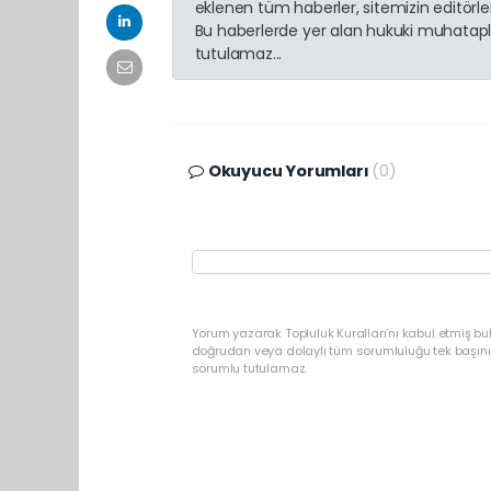
eklenen tüm haberler, sitemizin editörl
Bu haberlerde yer alan hukuki muhatapla
tutulamaz...
Okuyucu Yorumları
(0)
Yorum yazarak Topluluk Kuralları’nı kabul etmiş bu
doğrudan veya dolaylı tüm sorumluluğu tek başınız
sorumlu tutulamaz.