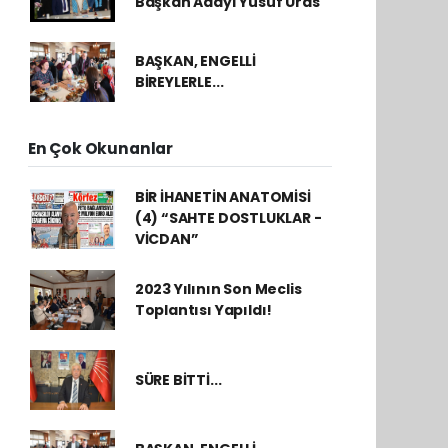
Başkan Adayı Yusuf Üras
BAŞKAN, ENGELLİ
BİREYLERLE...
En Çok Okunanlar
BİR İHANETİN ANATOMİSİ
(4) “SAHTE DOSTLUKLAR -
VİCDAN”
2023 Yılının Son Meclis
Toplantısı Yapıldı!
SÜRE BİTTİ...