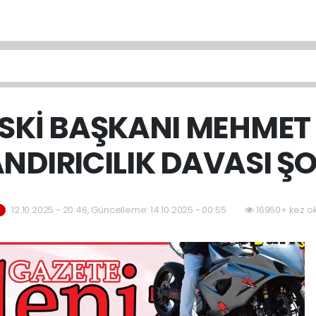
ESKİ BAŞKANI MEHMET 
NDIRICILIK DAVASI Ş
12.10.2025 - 20:46, Güncelleme: 14.10.2025 - 00:55
16950+ kez o