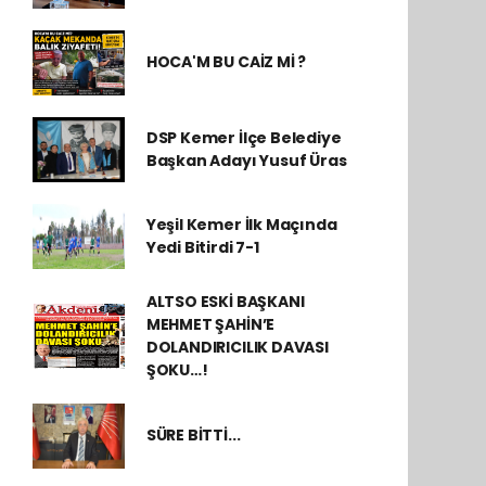
HOCA'M BU CAİZ Mİ ?
DSP Kemer İlçe Belediye
Başkan Adayı Yusuf Üras
Yeşil Kemer İlk Maçında
Yedi Bitirdi 7-1
ALTSO ESKİ BAŞKANI
MEHMET ŞAHİN’E
DOLANDIRICILIK DAVASI
ŞOKU…!
SÜRE BİTTİ...