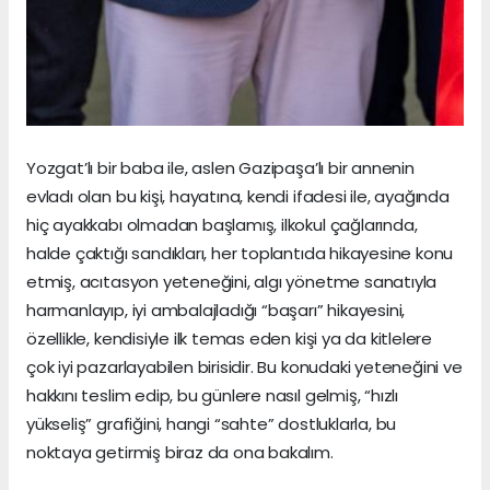
Yozgat’lı bir baba ile, aslen Gazipaşa’lı bir annenin
evladı olan bu kişi, hayatına, kendi ifadesi ile, ayağında
hiç ayakkabı olmadan başlamış, ilkokul çağlarında,
halde çaktığı sandıkları, her toplantıda hikayesine konu
etmiş, acıtasyon yeteneğini, algı yönetme sanatıyla
harmanlayıp, iyi ambalajladığı “başarı” hikayesini,
özellikle, kendisiyle ilk temas eden kişi ya da kitlelere
çok iyi pazarlayabilen birisidir. Bu konudaki yeteneğini ve
hakkını teslim edip, bu günlere nasıl gelmiş, “hızlı
yükseliş” grafiğini, hangi “sahte” dostluklarla, bu
noktaya getirmiş biraz da ona bakalım.