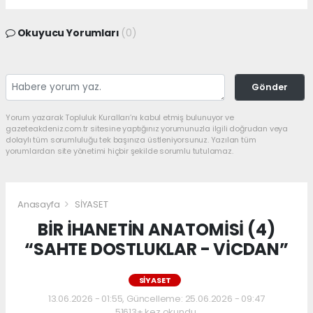
Okuyucu Yorumları
(0)
Gönder
Yorum yazarak Topluluk Kuralları’nı kabul etmiş bulunuyor ve
gazeteakdeniz.com.tr sitesine yaptığınız yorumunuzla ilgili doğrudan veya
dolaylı tüm sorumluluğu tek başınıza üstleniyorsunuz. Yazılan tüm
yorumlardan site yönetimi hiçbir şekilde sorumlu tutulamaz.
Anasayfa
SİYASET
BİR İHANETİN ANATOMİSİ (4)
“SAHTE DOSTLUKLAR - VİCDAN”
SİYASET
13.06.2026 - 01:55, Güncelleme: 25.06.2026 - 09:47
51613+ kez okundu.