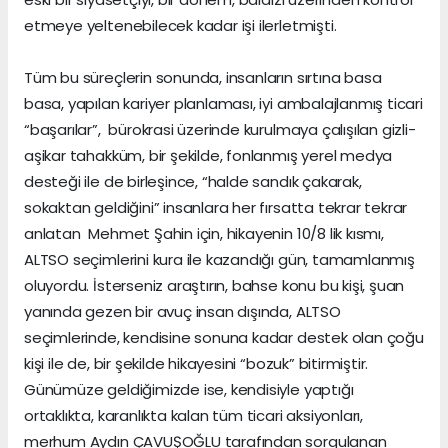
etmeye yeltenebilecek kadar işi ilerletmişti.
Tüm bu süreçlerin sonunda, insanların sırtına basa
basa, yapılan kariyer planlaması, iyi ambalajlanmış ticari
“başarılar”, bürokrasi üzerinde kurulmaya çalışılan gizli-
aşikar tahakküm, bir şekilde, fonlanmış yerel medya
desteği ile de birleşince, “halde sandık çakarak,
sokaktan geldiğini” insanlara her fırsatta tekrar tekrar
anlatan Mehmet Şahin için, hikayenin 10/8 lik kısmı,
ALTSO seçimlerini kura ile kazandığı gün, tamamlanmış
oluyordu. İsterseniz araştırın, bahse konu bu kişi, şuan
yanında gezen bir avuç insan dışında, ALTSO
seçimlerinde, kendisine sonuna kadar destek olan çoğu
kişi ile de, bir şekilde hikayesini “bozuk” bitirmiştir.
Günümüze geldiğimizde ise, kendisiyle yaptığı
ortaklıkta, karanlıkta kalan tüm ticari aksiyonları,
merhum Aydın ÇAVUŞOĞLU tarafından sorgulanan