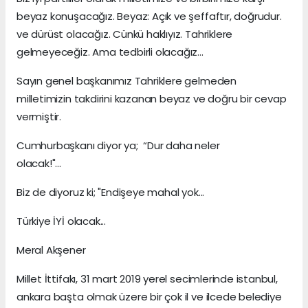
beyaz konuşacağız. Beyaz: Açık ve şeffaftır, doğrudur.
ve dürüst olacağız. Cünkü haklıyız. Tahriklere
gelmeyeceğiz. Ama tedbirli olacağız...
Sayın genel başkanımız Tahriklere gelmeden
milletimizin takdirini kazanan beyaz ve doğru bir cevap
vermiştir.
Cumhurbaşkanı diyor ya; “Dur daha neler
olacak!"...
Biz de diyoruz ki; "Endişeye mahal yok...
Türkiye İYİ olacak...
Meral Akşener
Millet İttifakı, 31 mart 2019 yerel secimlerinde istanbul,
ankara başta olmak üzere bir çok il ve ilcede belediye