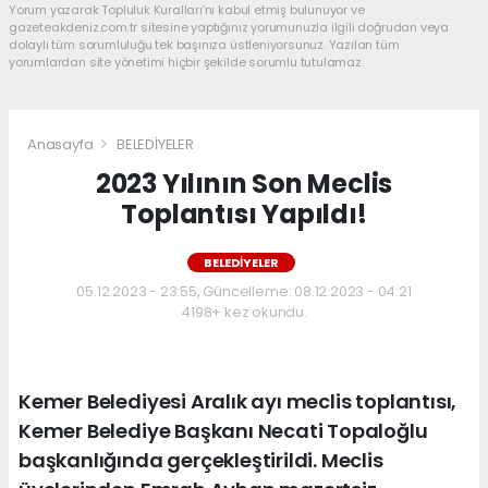
Yorum yazarak Topluluk Kuralları’nı kabul etmiş bulunuyor ve
gazeteakdeniz.com.tr sitesine yaptığınız yorumunuzla ilgili doğrudan veya
dolaylı tüm sorumluluğu tek başınıza üstleniyorsunuz. Yazılan tüm
yorumlardan site yönetimi hiçbir şekilde sorumlu tutulamaz.
Anasayfa
BELEDİYELER
2023 Yılının Son Meclis
Toplantısı Yapıldı!
BELEDİYELER
05.12.2023 - 23:55, Güncelleme: 08.12.2023 - 04:21
4198+ kez okundu.
Kemer Belediyesi Aralık ayı meclis toplantısı,
Kemer Belediye Başkanı Necati Topaloğlu
başkanlığında gerçekleştirildi. Meclis