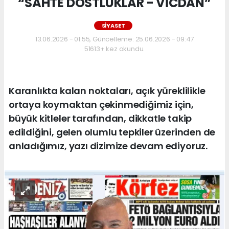
“SAHTE DOSTLUKLAR - VİCDAN”
SİYASET
13.06.2026 - 01:55, Güncelleme: 25.06.2026 - 09:47
51613+ kez okundu.
Karanlıkta kalan noktaları, açık yüreklilikle
ortaya koymaktan çekinmediğimiz için,
büyük kitleler tarafından, dikkatle takip
edildiğini, gelen olumlu tepkiler üzerinden de
anladığımız, yazı dizimize devam ediyoruz.