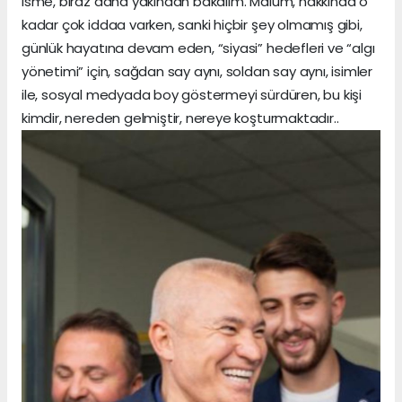
isme, biraz daha yakından bakalım. Malum, hakkında o
kadar çok iddaa varken, sanki hiçbir şey olmamış gibi,
günlük hayatına devam eden, “siyasi” hedefleri ve “algı
yönetimi” için, sağdan say aynı, soldan say aynı, isimler
ile, sosyal medyada boy göstermeyi sürdüren, bu kişi
kimdir, nereden gelmiştir, nereye koşturmaktadır..