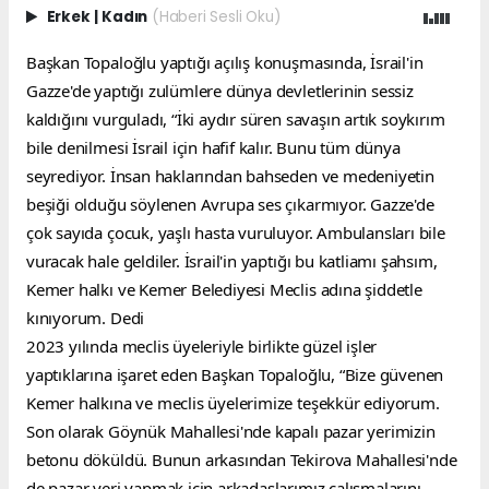
Erkek
|
Kadın
(Haberi Sesli Oku)
Başkan Topaloğlu yaptığı açılış konuşmasında, İsrail'in 
Gazze'de yaptığı zulümlere dünya devletlerinin sessiz 
kaldığını vurguladı, “İki aydır süren savaşın artık soykırım 
bile denilmesi İsrail için hafif kalır. Bunu tüm dünya 
seyrediyor. İnsan haklarından bahseden ve medeniyetin 
beşiği olduğu söylenen Avrupa ses çıkarmıyor. Gazze'de 
çok sayıda çocuk, yaşlı hasta vuruluyor. Ambulansları bile 
vuracak hale geldiler. İsrail'in yaptığı bu katliamı şahsım, 
Kemer halkı ve Kemer Belediyesi Meclis adına şiddetle 
kınıyorum. Dedi
2023 yılında meclis üyeleriyle birlikte güzel işler 
yaptıklarına işaret eden Başkan Topaloğlu, “Bize güvenen 
Kemer halkına ve meclis üyelerimize teşekkür ediyorum. 
Son olarak Göynük Mahallesi'nde kapalı pazar yerimizin 
betonu döküldü. Bunun arkasından Tekirova Mahallesi'nde 
de pazar yeri yapmak için arkadaşlarımız çalışmalarını 