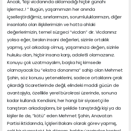
Ancak, “kişi vicdanında aklamadığı hiçbir günahı
işlemez..! ” Bugün, yaşamımızın her anında
içselleştirdiğimiz, sınırlarımızın, sorumluluklarımızın, diğer
insanlarla olan ilişkilerimizin ve hatta ahlaki
değerlerimizin, temel süzgeci “vicdan” dır. Vicdanınız
yoksa eğer, bırakın insani değerleri, sizinle ortaklık
yapmış, yol arkadaşı olmuş, yaşamınıza değen, sizinle
hukuku olan, hiçbir insana karşı, adaletli olamazsınız.
Konuyu çok uzatmayalım, başka hiç kimsede
olamayacak bu “ekstra donanıma” sahip olan Mehmet
Şahin, söz konusu yeteneklerini, sadece ortaklarını çırak
çıkardığı ticaretlerinde değil, elindeki maddi gücün de
avantajıyla, özellikle yerel bürokrasi üzerinde, sonuna
kadar kullandı. Kendisini, her hangi bir siyasetçi ile
tanıştıran arkadaşlarını, bir şekilde tanıştırdığı kişi ya da
kişiler ile de, “kötü” eden Mehmet Şahin, Anavatan
Partisi iktidarında, İçişleri Bakanı olarak görev yapmış,
eski bir siyasetçiyi, bir dönem, baldızı üzerinden kontrol