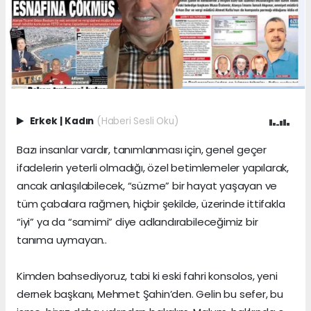
Erkek
|
Kadın
(Haberi Sesli Oku)
Bazı insanlar vardır, tanımlanması için, genel geçer
ifadelerin yeterli olmadığı, özel betimlemeler yapılarak,
ancak anlaşılabilecek, “süzme” bir hayat yaşayan ve
tüm çabalara rağmen, hiçbir şekilde, üzerinde ittifakla
“iyi” ya da “samimi” diye adlandırabileceğimiz bir
tanıma uymayan..
Kimden bahsediyoruz, tabi ki eski fahri konsolos, yeni
dernek başkanı, Mehmet Şahin’den. Gelin bu sefer, bu