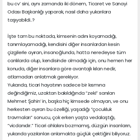
bu cv’ sini, aynı zamanda iki dönem, Ticaret ve Sanayi
Odası Başkanlığı yaparak, nasıl daha yukarılara
taşıyabildi..?
İşte tam bu noktada, kimsenin adını koyamadığı,
tanımlayamadığı, kendisini diğer insanlardan kesin
çizgilerle ayıran, insanoğlunda, hatta neredeyse tüm
canlılarda olup, kendisinde olmadığı için, onu hemen her
konuda, diğer insanlara göre avantajlı kılan nedir,
atlamadan anlatmak gerekiyor.
Yukarıda, ticari hayatının sadece bir kısmına
değindiğimiz, uzaktan bakıldığında “zeki” sanılan
Mehmet Şahin’ in, başka hiç kimsede olmayan, ve onu
herkesten ayıran bu özelliği, yaşadığı “çocukluk
travmaları” sonucu, çok erken yaşta vedalaştığı,
“vicdanıdır.” Ticari ahlakını bozmamış, düzgün insanların,
yukarıda yazılanları anlamakta güçlük çektiğini biliyoruz.