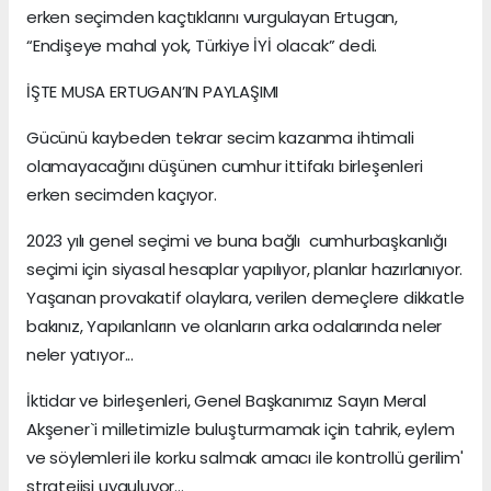
erken seçimden kaçtıklarını vurgulayan Ertugan,
“Endişeye mahal yok, Türkiye İYİ olacak” dedi.
İŞTE MUSA ERTUGAN’IN PAYLAŞIMI
Gücünü kaybeden tekrar secim kazanma ihtimali
olamayacağını düşünen cumhur ittifakı birleşenleri
erken secimden kaçıyor.
2023 yılı genel seçimi ve buna bağlı cumhurbaşkanlığı
seçimi için siyasal hesaplar yapılıyor, planlar hazırlanıyor.
Yaşanan provakatif olaylara, verilen demeçlere dikkatle
bakınız, Yapılanların ve olanların arka odalarında neler
neler yatıyor...
İktidar ve birleşenleri, Genel Başkanımız Sayın Meral
Akşener`i milletimizle buluşturmamak için tahrik, eylem
ve söylemleri ile korku salmak amacı ile kontrollü gerilim'
stratejisi uyguluyor...