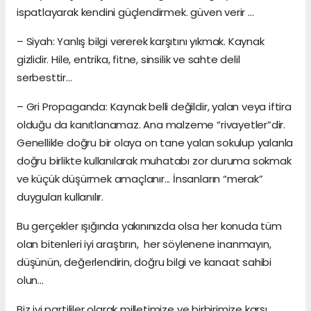
ispatlayarak kendini güçlendirmek. güven verir ...
– Siyah: Yanlış bilgi vererek karşıtını yıkmak. Kaynak
gizlidir. Hile, entrika, fitne, sinsilik ve sahte delil
serbesttir...
– Gri Propaganda: Kaynak belli değildir, yalan veya iftira
olduğu da kanıtlanamaz. Ana malzeme “rivayetler”dir.
Genellikle doğru bir olaya on tane yalan sokulup yalanla
doğru birlikte kullanılarak muhatabı zor duruma sokmak
ve küçük düşürmek amaçlanır... İnsanların “merak”
duyguları kullanılır.
Bu gerçekler ışığında yakınınızda olsa her konuda tüm
olan bitenleri iyi araştırın, her söylenene inanmayın,
düşünün, değerlendirin, doğru bilgi ve kanaat sahibi
olun...
Biz iyi partililer olarak milletimize ve birbirimize karşı