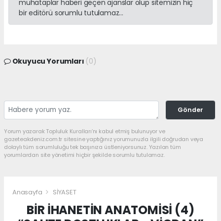
muhataplar haberi geçen ajanslar olup sitemizin hiç
bir editörü sorumlu tutulamaz...
Okuyucu Yorumları
(0)
Gönder
Yorum yazarak Topluluk Kuralları’nı kabul etmiş bulunuyor ve
gazeteakdeniz.com.tr sitesine yaptığınız yorumunuzla ilgili doğrudan veya
dolaylı tüm sorumluluğu tek başınıza üstleniyorsunuz. Yazılan tüm
yorumlardan site yönetimi hiçbir şekilde sorumlu tutulamaz.
Anasayfa
SİYASET
BİR İHANETİN ANATOMİSİ (4)