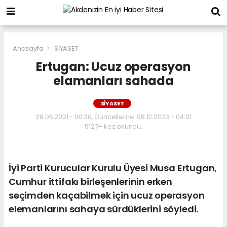
Anasayfa
SİYASET
Ertugan: Ucuz operasyon
elamanları sahada
SİYASET
28.05.2021 - 00:30, Güncelleme: 08.12.2023 - 04:21
5127+ kez okundu.
İyi Parti Kurucular Kurulu Üyesi Musa Ertugan,
Cumhur ittifakı birleşenlerinin erken
seçimden kaçabilmek için ucuz operasyon
elemanlarını sahaya sürdüklerini söyledi.