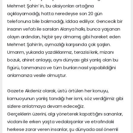
Mehmet Şahin’ in, bu aksiyonları ortağına
açıklayamadığı, hatta neredeyse son 20 gün
telefonuna bile bakmadığı, iddaa ediliyor. Gencecik bir
insanın vefatı ile sarsılan Alanya halkı, bunca yaşanan
olayın ardından, hiçbir şey olmamış gibi hareket eden
Mehmet Şahin’in, aymazlığı karşısında çok şaşkın.
Umarım, yukarıda yazdıklarımız, terazisi kırık, mizanı
bozuk, ahiret anlayışı, aynı dünyası gibi yanlış olan bu
figürü, tanımanıza ve tüm bunları nasıl yapabildiğini
anlamanıza vesile olmuştur.
Gazete Akdeniz olarak, üstü örtülen her konuyu,
kamuoyunun yanlış tanıdığı her ismi, söz verdiğimiz gibi
sizlere anlatmaya devam edeceğiz.
Gerçeklerin üzerini, algı yöneterek kapattığını sananlar,
vicdanı ile erken yaşta vedalaşanlar ve etrafındaki
herkese zarar veren insanlar, şu dünyada asıl önemli