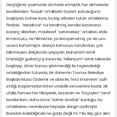
Geçtiğimiz yazımızda da ifade etmiştik, her defasında
kendisinden “büyük” ortaklarla ticaret yolculuğuna
başlayan, bahse konu bu kişi, elinden tutan ortaklarına,
finalde, “kendince” tur bindirmiş, kendisi kazancına
kazanç eklerken, maalesef “yeteneksiz” ortakları, elde
ki mevcutu, ne hikmetse, ya koruyamamış, ya da ucu
ucuna kurtarmıştır. Alanya kamuoyu tarafından, çok
bilinmeyen, Belçika’da yaşayan, Muharrem isimli
Emirdağ’lı gurbetçi iş insanı ile, “Milenyum” isimli teknede
başlayıp, döviz bürosu işletmeciliği ile taçlandırdığı
ortaklığından tutunda, bir dönemin Tosmur Belediye
Başkanı Musa Özdemir ve abisi ile, fetö imamının” sulh
ettiği, başlamadan biten otelcilik serüvenine kadar, irili
ufaklı, hemen her hikayede, kazanan ve “büyüyen” taraf
kendisi iken, daha önce “sahte dostluk” kurduğu, bu
ortaklarının, neredeyse hepsiyle dargın ayrılmıştır.
Buradan bakıldığında ne garip değil mi ? Bu kişi, göz alıcı