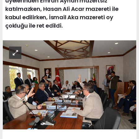
üyelerinden Emrah Ayhan mazertsiz
katılmazken, Hasan Ali Acar mazereti ile
kabul edilirken, İsmail Aka mazereti oy
çokluğu ile ret edildi.