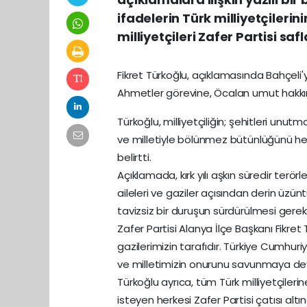
ifadelerin Türk milliyetçileri
milliyetçileri Zafer Partisi sa
Fikret Türkoğlu, açıklamasında Bahçeli
Ahmetler görevine, Öcalan umut hakkına
Türkoğlu, milliyetçiliğin; şehitleri unu
ve milletiyle bölünmez bütünlüğünü her
belirtti.
Açıklamada, kırk yılı aşkın süredir terö
aileleri ve gaziler açısından derin üzü
tavizsiz bir duruşun sürdürülmesi gerekt
Zafer Partisi Alanya İlçe Başkanı Fikret T
gazilerimizin tarafıdır. Türkiye Cumhuri
ve milletimizin onurunu savunmaya deva
Türkoğlu ayrıca, tüm Türk milliyetçiler
isteyen herkesi Zafer Partisi çatısı a