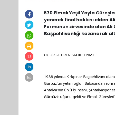
670.Elmalı Yeşil Yayla Güreşler
yenerek final hakkını elden Ali
Formunun zirvesinde olan Ali 
Başpehlivanlığı kazanarak altı
UĞUR GETİREN SAHİPLENME
1988 yılında Kırkpınar Başpehlivanı olara
Gürbüz'ün yetim oğlu.. Babasından sonra Y
Antalya’nın ünlü iş insanı, (Antalyaspor e
Gürbüz'e uğurlu geldi ve Elmalı Güreşleri'n