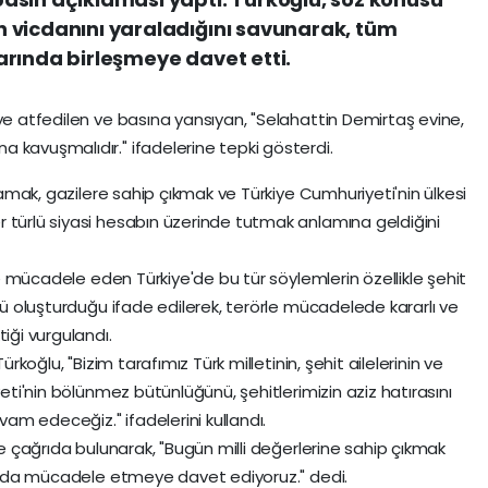
nin vicdanını yaraladığını savunarak, tüm
flarında birleşmeye davet etti.
'ye atfedilen ve basına yansıyan, "Selahattin Demirtaş evine,
 kavuşmalıdır." ifadelerine tepki gösterdi.
tmamak, gazilere sahip çıkmak ve Türkiye Cumhuriyeti'nin ülkesi
 türlü siyasi hesabın üzerinde tutmak anlamına geldiğini
rle mücadele eden Türkiye'de bu tür söylemlerin özellikle şehit
ntü oluşturduğu ifade edilerek, terörle mücadelede kararlı ve
iği vurgulandı.
ürkoğlu, "Bizim tarafımız Türk milletinin, şehit ailelerinin ve
yeti'nin bölünmez bütünlüğünü, şehitlerimizin aziz hatırasını
m edeceğiz." ifadelerini kullandı.
ine çağrıda bulunarak, "Bugün milli değerlerine sahip çıkmak
ltında mücadele etmeye davet ediyoruz." dedi.