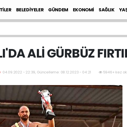
TİLER
BELEDİYELER
GÜNDEM
EKONOMİ
SAĞLIK
YA
I'DA ALİ GÜRBÜZ FIRTIN
04.09.2022 - 22:39, Güncelleme: 08.12.2023 - 04:21
5946+ kez ok