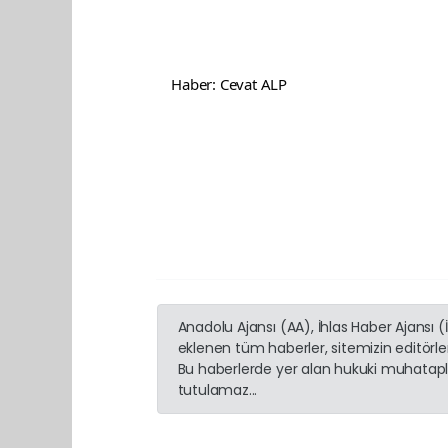
Haber: Cevat ALP
Anadolu Ajansı (AA), İhlas Haber Ajansı 
eklenen tüm haberler, sitemizin editörl
Bu haberlerde yer alan hukuki muhatapla
tutulamaz...