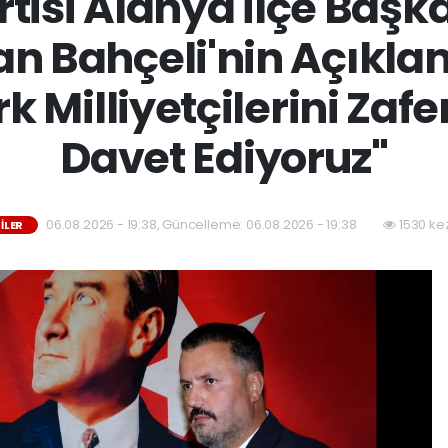
rtisi Alanya İlçe Başka
n Bahçeli'nin Açıkla
k Milliyetçilerini Zafe
Davet Ediyoruz"
06.08.2026 - 19:38, Güncelleme: 06.08.2026 - 19:38
1530 ke
İLER