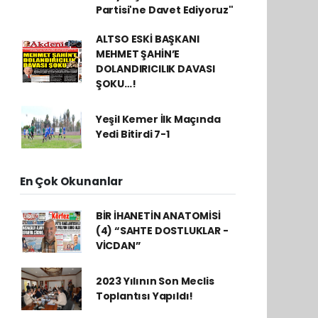
Partisi'ne Davet Ediyoruz"
ALTSO ESKİ BAŞKANI
MEHMET ŞAHİN’E
DOLANDIRICILIK DAVASI
ŞOKU…!
Yeşil Kemer İlk Maçında
Yedi Bitirdi 7-1
En Çok Okunanlar
BİR İHANETİN ANATOMİSİ
(4) “SAHTE DOSTLUKLAR -
VİCDAN”
2023 Yılının Son Meclis
Toplantısı Yapıldı!