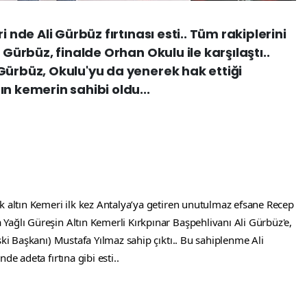
i nde Ali Gürbüz fırtınası esti.. Tüm rakiplerini
 Gürbüz, finalde Orhan Okulu ile karşılaştı..
Gürbüz, Okulu'yu da yenerek hak ettiği
n kemerin sahibi oldu...
k altın Kemeri ilk kez Antalya’ya getiren unutulmaz efsane Recep 
ağlı Güreşin Altın Kemerli Kırkpınar Başpehlivanı Ali Gürbüz'e, 
ski Başkanı) Mustafa Yılmaz sahip çıktı.. Bu sahiplenme Ali 
de adeta fırtına gibi esti..