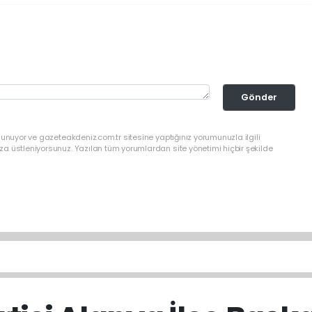
Gönder
lunuyor ve gazeteakdeniz.com.tr sitesine yaptığınız yorumunuzla ilgili
a üstleniyorsunuz. Yazılan tüm yorumlardan site yönetimi hiçbir şekilde