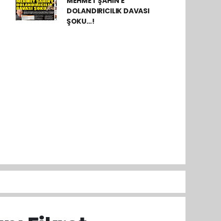
MEHMET ŞAHİN’E
DOLANDIRICILIK DAVASI
ŞOKU…!