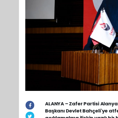
ALANYA – Zafer Partisi Alanya
Başkanı Devlet Bahçeli'ye at
açıklamalara ilişkin yazılı bi