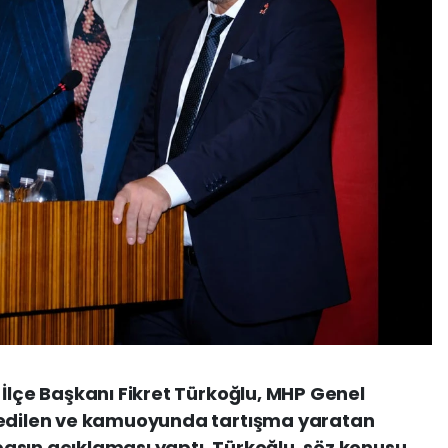
 İlçe Başkanı Fikret Türkoğlu, MHP Genel
fedilen ve kamuoyunda tartışma yaratan
r basın açıklaması yaptı. Türkoğlu, söz konusu