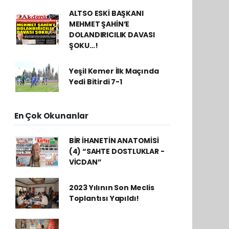
ALTSO ESKİ BAŞKANI
MEHMET ŞAHİN’E
DOLANDIRICILIK DAVASI
ŞOKU…!
Yeşil Kemer İlk Maçında
Yedi Bitirdi 7-1
En Çok Okunanlar
BİR İHANETİN ANATOMİSİ
(4) “SAHTE DOSTLUKLAR -
VİCDAN”
2023 Yılının Son Meclis
Toplantısı Yapıldı!