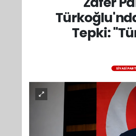
Zafer Pa
Türkoğlu'nda
Tepki: "Tür
SİYASİ PART