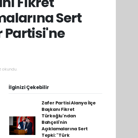
nı Fikret
malarına Sert
r Partisi'ne
z okundu.
İlginizi Çekebilir
Zafer Partisi Alanya İlçe
Başkanı Fikret
Türkoğlu'ndan
Bahçeli'nin
Açıklamalarına Sert
Tepki: "Türk