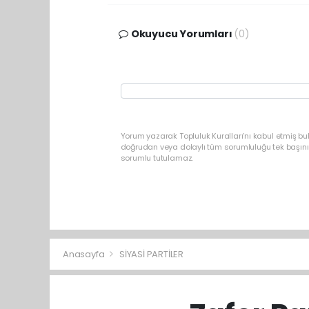
Okuyucu Yorumları
(0)
Yorum yazarak Topluluk Kuralları’nı kabul etmiş bu
doğrudan veya dolaylı tüm sorumluluğu tek başınız
sorumlu tutulamaz.
Anasayfa
SİYASİ PARTİLER