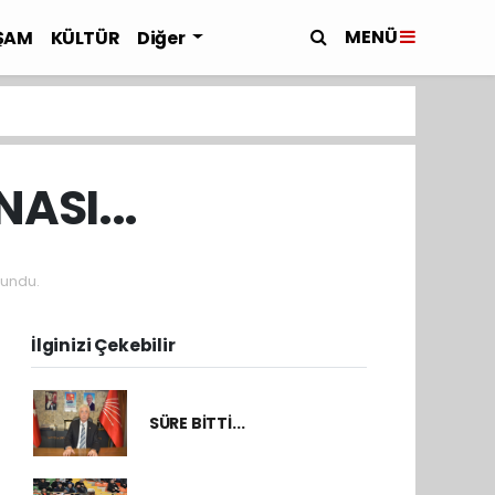
MENÜ
ŞAM
KÜLTÜR
Diğer
ASI...
undu.
İlginizi Çekebilir
SÜRE BİTTİ...