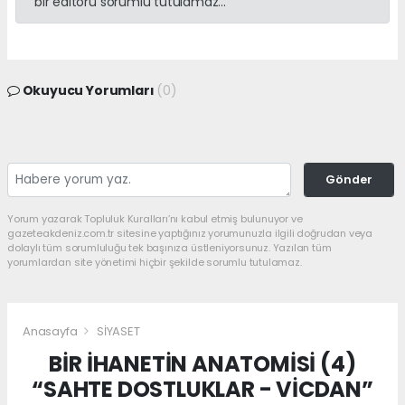
bir editörü sorumlu tutulamaz...
Okuyucu Yorumları
(0)
Gönder
Yorum yazarak Topluluk Kuralları’nı kabul etmiş bulunuyor ve
gazeteakdeniz.com.tr sitesine yaptığınız yorumunuzla ilgili doğrudan veya
dolaylı tüm sorumluluğu tek başınıza üstleniyorsunuz. Yazılan tüm
yorumlardan site yönetimi hiçbir şekilde sorumlu tutulamaz.
Anasayfa
SİYASET
BİR İHANETİN ANATOMİSİ (4)
“SAHTE DOSTLUKLAR - VİCDAN”