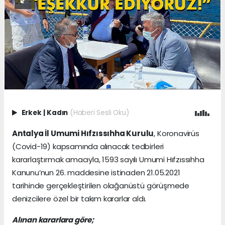
Erkek
|
Kadın
(Haberi Sesli Oku)
Antalya İl Umumi Hıfzıssıhha Kurulu
, Koronavirüs
(Covid-19) kapsamında alınacak tedbirleri
kararlaştırmak amacıyla, 1593 sayılı Umumi Hıfzıssıhha
Kanunu’nun 26. maddesine istinaden 21.05.2021
tarihinde gerçekleştirilen olağanüstü görüşmede
denizcilere özel bir takım kararlar aldı.
Alınan kararlara göre;