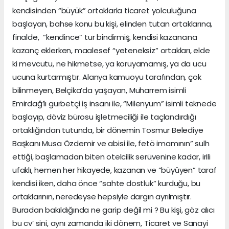
kendisinden “büyük” ortaklarla ticaret yolculuğuna
başlayan, bahse konu bu kişi, elinden tutan ortaklarına,
finalde, “kendince” tur bindirmiş, kendisi kazancına
kazanç eklerken, maalesef “yeteneksiz” ortakları, elde
ki mevcutu, ne hikmetse, ya koruyamamış, ya da ucu
ucuna kurtarmıştır. Alanya kamuoyu tarafından, çok
bilinmeyen, Belçika’da yaşayan, Muharrem isimli
Emirdağ’lı gurbetçi iş insanı ile, “Milenyum” isimli teknede
başlayıp, döviz bürosu işletmeciliği ile taçlandırdığı
ortaklığından tutunda, bir dönemin Tosmur Belediye
Başkanı Musa Özdemir ve abisi ile, fetö imamının” sulh
ettiği, başlamadan biten otelcilik serüvenine kadar, irili
ufaklı, hemen her hikayede, kazanan ve “büyüyen” taraf
kendisi iken, daha önce “sahte dostluk” kurduğu, bu
ortaklarının, neredeyse hepsiyle dargın ayrılmıştır.
Buradan bakıldığında ne garip değil mi ? Bu kişi, göz alıcı
bu cv’ sini, aynı zamanda iki dönem, Ticaret ve Sanayi