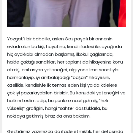
Yozgat’lı bir baba ile, aslen Gazipaşa’lı bir annenin
evladı olan bu kişi, hayatına, kendi ifadesi ile, ayağında
hiç ayakkabı olmadan başlamış, ilkokul çağlarında,
halde çaktığı sandıkları, her toplantıda hikayesine konu
etmiş, acıtasyon yeteneğini, algı yönetme sanatıyla
harmanlayıp, iyi ambalajladığı “başarı” hikayesini,
özellikle, kendisiyle ilk temas eden kişi ya da kitlelere
çok iyi pazarlayabilen birisidir. Bu konudaki yeteneğini ve
hakkını teslim edip, bu günlere nasıl gelmiş, “hızlı
yükseliş” grafiğini, hangi “sahte” dostluklarla, bu
noktaya getirmiş biraz da ona bakalım.
Geçtiğimiz yazımızda da ifade etmiştik, her defasında