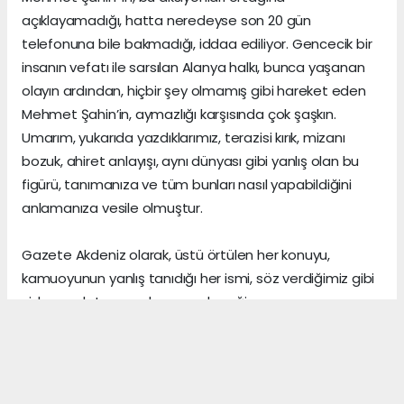
açıklayamadığı, hatta neredeyse son 20 gün
telefonuna bile bakmadığı, iddaa ediliyor. Gencecik bir
insanın vefatı ile sarsılan Alanya halkı, bunca yaşanan
olayın ardından, hiçbir şey olmamış gibi hareket eden
Mehmet Şahin’in, aymazlığı karşısında çok şaşkın.
Umarım, yukarıda yazdıklarımız, terazisi kırık, mizanı
bozuk, ahiret anlayışı, aynı dünyası gibi yanlış olan bu
figürü, tanımanıza ve tüm bunları nasıl yapabildiğini
anlamanıza vesile olmuştur.
Gazete Akdeniz olarak, üstü örtülen her konuyu,
kamuoyunun yanlış tanıdığı her ismi, söz verdiğimiz gibi
sizlere anlatmaya devam edeceğiz.
Gerçeklerin üzerini, algı yöneterek kapattığını sananlar,
vicdanı ile erken yaşta vedalaşanlar ve etrafındaki
herkese zarar veren insanlar, şu dünyada asıl önemli
olanın, arkalarından “hoş bir seda” bırakmak olduğunu,