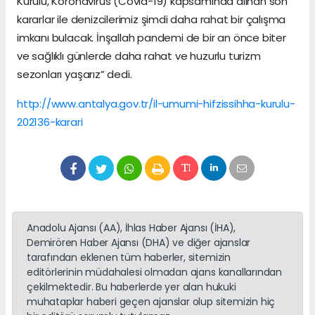
Kurulu, Koronavirüs (Covid-19) kapsamında alınan son
kararlar ile denizcilerimiz şimdi daha rahat bir çalışma
imkanı bulacak. İnşallah pandemi de bir an önce biter
ve sağlıklı günlerde daha rahat ve huzurlu turizm
sezonları yaşarız” dedi.
http://www.antalya.gov.tr/il-umumi-hifzissihha-kurulu-
202136-karari
Anadolu Ajansı (AA), İhlas Haber Ajansı (İHA),
Demirören Haber Ajansı (DHA) ve diğer ajanslar
tarafından eklenen tüm haberler, sitemizin
editörlerinin müdahalesi olmadan ajans kanallarından
çekilmektedir. Bu haberlerde yer alan hukuki
muhataplar haberi geçen ajanslar olup sitemizin hiç