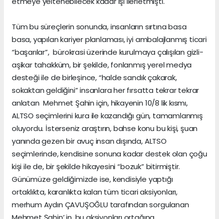
etmeye yeltenebilecek kadar işi ilerletmişti.
Tüm bu süreçlerin sonunda, insanların sırtına basa
basa, yapılan kariyer planlaması, iyi ambalajlanmış ticari
“başarılar”, bürokrasi üzerinde kurulmaya çalışılan gizli-
aşikar tahakküm, bir şekilde, fonlanmış yerel medya
desteği ile de birleşince, “halde sandık çakarak,
sokaktan geldiğini” insanlara her fırsatta tekrar tekrar
anlatan Mehmet Şahin için, hikayenin 10/8 lik kısmı,
ALTSO seçimlerini kura ile kazandığı gün, tamamlanmış
oluyordu. İsterseniz araştırın, bahse konu bu kişi, şuan
yanında gezen bir avuç insan dışında, ALTSO
seçimlerinde, kendisine sonuna kadar destek olan çoğu
kişi ile de, bir şekilde hikayesini “bozuk” bitirmiştir.
Günümüze geldiğimizde ise, kendisiyle yaptığı
ortaklıkta, karanlıkta kalan tüm ticari aksiyonları,
merhum Aydın ÇAVUŞOĞLU tarafından sorgulanan
Mehmet Şahin’ in, bu aksiyonları ortağına