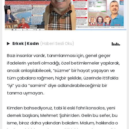
Erkek
|
Kadın
(Haberi Sesli Oku)
Bazı insanlar vardır, tanımlanması için, genel geçer
ifadelerin yeterli olmadığı, özel betimlemeler yapılarak,
ancak anlaşılabilecek, “süzme” bir hayat yaşayan ve
tüm çabalara rağmen, hiçbir şekilde, üzerinde ittifakla
“iyi” ya da “samimi” diye adlandırabileceğimiz bir
tanıma uymayan..
Kimden bahsediyoruz, tabi ki eski fahri konsolos, yeni
dernek başkanı, Mehmet Şahin’den. Gelin bu sefer, bu
isme, biraz daha yakından bakalım. Malum, hakkında o