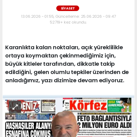
SİYASET
13.06.2026 - 01:55, Güncelleme: 25.06.2026 - 09:47
52719+ kez okundu.
Karanlıkta kalan noktaları, açık yüreklilikle
ortaya koymaktan çekinmediğimiz için,
büyük kitleler tarafından, dikkatle takip
edildiğini, gelen olumlu tepkiler üzerinden de
anladığımız, yazı dizimize devam ediyoruz.