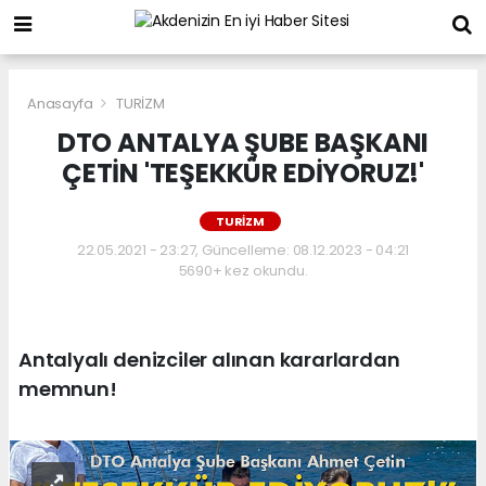
Anasayfa
TURİZM
DTO ANTALYA ŞUBE BAŞKANI
ÇETİN 'TEŞEKKÜR EDİYORUZ!'
TURİZM
22.05.2021 - 23:27, Güncelleme: 08.12.2023 - 04:21
5690+ kez okundu.
Antalyalı denizciler alınan kararlardan
memnun!