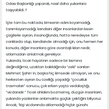
Odası Başkanlığı yaparak, nasıl daha yukarılara
taşıyabildi..?
İşte tam bu noktada, kimsenin adını koyamadığı,
tanımlayamadığı, kendisini diğer insanlardan kesin
çizgilerle ayıran, insanoğlunda, hatta neredeyse tüm
canlılarda olup, kendisinde olmadığı için, onu hemen her
konuda, diğer insanlara göre avantajlı kılan nedir,
atlamadan anlatmak gerekiyor.
Yukarıda, ticari hayatının sadece bir kısmına
değindiğimiz, uzaktan bakıldığında “zeki” sanılan
Mehmet Şahin’ in, başka hiç kimsede olmayan, ve onu
herkesten ayıran bu özelliği, yaşadığı “çocukluk
travmaları” sonucu, çok erken yaşta vedalaştığı,
“vicdanıdır.” Ticari ahlakını bozmamış, düzgün insanların,
yukarıda yazılanları anlamakta güçlük çektiğini biliyoruz.
Ancak, “kişi vicdanında aklamadığı hiçbir günahı