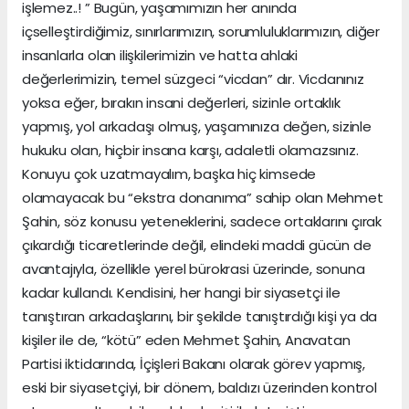
işlemez..! ” Bugün, yaşamımızın her anında
içselleştirdiğimiz, sınırlarımızın, sorumluluklarımızın, diğer
insanlarla olan ilişkilerimizin ve hatta ahlaki
değerlerimizin, temel süzgeci “vicdan” dır. Vicdanınız
yoksa eğer, bırakın insani değerleri, sizinle ortaklık
yapmış, yol arkadaşı olmuş, yaşamınıza değen, sizinle
hukuku olan, hiçbir insana karşı, adaletli olamazsınız.
Konuyu çok uzatmayalım, başka hiç kimsede
olamayacak bu “ekstra donanıma” sahip olan Mehmet
Şahin, söz konusu yeteneklerini, sadece ortaklarını çırak
çıkardığı ticaretlerinde değil, elindeki maddi gücün de
avantajıyla, özellikle yerel bürokrasi üzerinde, sonuna
kadar kullandı. Kendisini, her hangi bir siyasetçi ile
tanıştıran arkadaşlarını, bir şekilde tanıştırdığı kişi ya da
kişiler ile de, “kötü” eden Mehmet Şahin, Anavatan
Partisi iktidarında, İçişleri Bakanı olarak görev yapmış,
eski bir siyasetçiyi, bir dönem, baldızı üzerinden kontrol