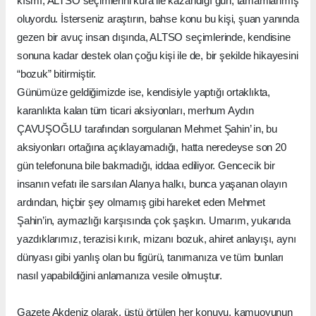
kısmı, ALTSO seçimlerini kura ile kazandığı gün, tamamlanmış
oluyordu. İsterseniz araştırın, bahse konu bu kişi, şuan yanında
gezen bir avuç insan dışında, ALTSO seçimlerinde, kendisine
sonuna kadar destek olan çoğu kişi ile de, bir şekilde hikayesini
“bozuk” bitirmiştir.
Günümüze geldiğimizde ise, kendisiyle yaptığı ortaklıkta,
karanlıkta kalan tüm ticari aksiyonları, merhum Aydın
ÇAVUŞOĞLU tarafından sorgulanan Mehmet Şahin’ in, bu
aksiyonları ortağına açıklayamadığı, hatta neredeyse son 20
gün telefonuna bile bakmadığı, iddaa ediliyor. Gencecik bir
insanın vefatı ile sarsılan Alanya halkı, bunca yaşanan olayın
ardından, hiçbir şey olmamış gibi hareket eden Mehmet
Şahin’in, aymazlığı karşısında çok şaşkın. Umarım, yukarıda
yazdıklarımız, terazisi kırık, mizanı bozuk, ahiret anlayışı, aynı
dünyası gibi yanlış olan bu figürü, tanımanıza ve tüm bunları
nasıl yapabildiğini anlamanıza vesile olmuştur.
Gazete Akdeniz olarak, üstü örtülen her konuyu, kamuoyunun