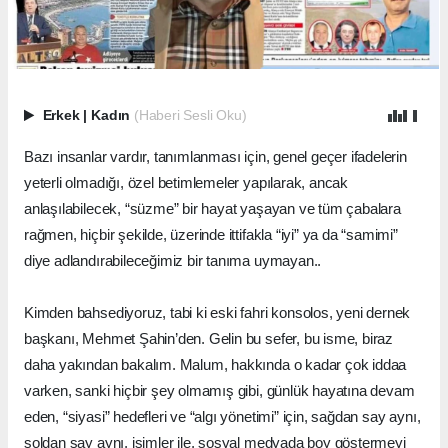
Erkek
|
Kadın
(Haberi Sesli Oku)
Bazı insanlar vardır, tanımlanması için, genel geçer ifadelerin
yeterli olmadığı, özel betimlemeler yapılarak, ancak
anlaşılabilecek, “süzme” bir hayat yaşayan ve tüm çabalara
rağmen, hiçbir şekilde, üzerinde ittifakla “iyi” ya da “samimi”
diye adlandırabileceğimiz bir tanıma uymayan..
Kimden bahsediyoruz, tabi ki eski fahri konsolos, yeni dernek
başkanı, Mehmet Şahin’den. Gelin bu sefer, bu isme, biraz
daha yakından bakalım. Malum, hakkında o kadar çok iddaa
varken, sanki hiçbir şey olmamış gibi, günlük hayatına devam
eden, “siyasi” hedefleri ve “algı yönetimi” için, sağdan say aynı,
soldan say aynı, isimler ile, sosyal medyada boy göstermeyi