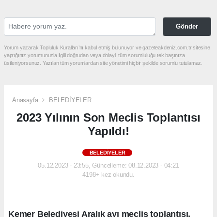
Gönder
Yorum yazarak Topluluk Kuralları’nı kabul etmiş bulunuyor ve gazeteakdeniz.com.tr sitesine
yaptığınız yorumunuzla ilgili doğrudan veya dolaylı tüm sorumluluğu tek başınıza
üstleniyorsunuz. Yazılan tüm yorumlardan site yönetimi hiçbir şekilde sorumlu tutulamaz.
Anasayfa
BELEDİYELER
2023 Yılının Son Meclis Toplantısı
Yapıldı!
BELEDİYELER
05.12.2023 - 23:55, Güncelleme: 08.12.2023 - 04:21
4198+ kez okundu.
Kemer Belediyesi Aralık ayı meclis toplantısı,