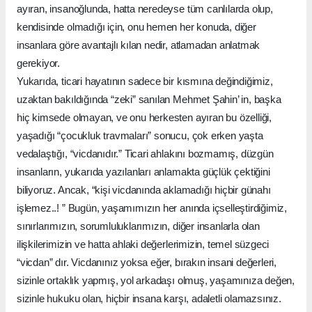
ayıran, insanoğlunda, hatta neredeyse tüm canlılarda olup,
kendisinde olmadığı için, onu hemen her konuda, diğer
insanlara göre avantajlı kılan nedir, atlamadan anlatmak
gerekiyor.
Yukarıda, ticari hayatının sadece bir kısmına değindiğimiz,
uzaktan bakıldığında “zeki” sanılan Mehmet Şahin’ in, başka
hiç kimsede olmayan, ve onu herkesten ayıran bu özelliği,
yaşadığı “çocukluk travmaları” sonucu, çok erken yaşta
vedalaştığı, “vicdanıdır.” Ticari ahlakını bozmamış, düzgün
insanların, yukarıda yazılanları anlamakta güçlük çektiğini
biliyoruz. Ancak, “kişi vicdanında aklamadığı hiçbir günahı
işlemez..! ” Bugün, yaşamımızın her anında içselleştirdiğimiz,
sınırlarımızın, sorumluluklarımızın, diğer insanlarla olan
ilişkilerimizin ve hatta ahlaki değerlerimizin, temel süzgeci
“vicdan” dır. Vicdanınız yoksa eğer, bırakın insani değerleri,
sizinle ortaklık yapmış, yol arkadaşı olmuş, yaşamınıza değen,
sizinle hukuku olan, hiçbir insana karşı, adaletli olamazsınız.