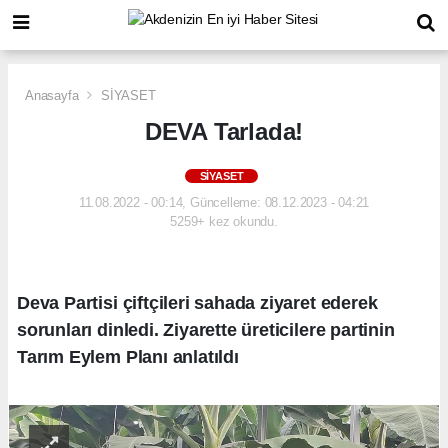
Anasayfa
SİYASET
DEVA Tarlada!
SİYASET
11.08.2022 - 00:14, Güncelleme: 08.12.2023 - 04:21
5259+ kez okundu.
Deva Partisi çiftçileri sahada ziyaret ederek
sorunları dinledi. Ziyarette üreticilere partinin
Tarım Eylem Planı anlatıldı