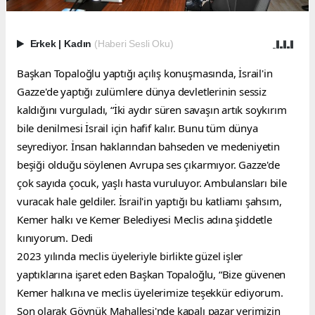
Erkek
|
Kadın
(Haberi Sesli Oku)
Başkan Topaloğlu yaptığı açılış konuşmasında, İsrail'in 
Gazze'de yaptığı zulümlere dünya devletlerinin sessiz 
kaldığını vurguladı, “İki aydır süren savaşın artık soykırım 
bile denilmesi İsrail için hafif kalır. Bunu tüm dünya 
seyrediyor. İnsan haklarından bahseden ve medeniyetin 
beşiği olduğu söylenen Avrupa ses çıkarmıyor. Gazze'de 
çok sayıda çocuk, yaşlı hasta vuruluyor. Ambulansları bile 
vuracak hale geldiler. İsrail'in yaptığı bu katliamı şahsım, 
Kemer halkı ve Kemer Belediyesi Meclis adına şiddetle 
kınıyorum. Dedi
2023 yılında meclis üyeleriyle birlikte güzel işler 
yaptıklarına işaret eden Başkan Topaloğlu, “Bize güvenen 
Kemer halkına ve meclis üyelerimize teşekkür ediyorum. 
Son olarak Göynük Mahallesi'nde kapalı pazar yerimizin 