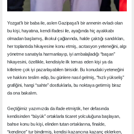
Yozgat’lı bir baba ile, aslen Gazipaşa’lı bir annenin evladı olan
bu kişi, hayatına, kendi ifadesi ile, ayağında hiç ayakkabı
olmadan başlamış, ilkokul çağlarında, halde çaktığı sandıkları,
her toplantıda hikayesine konu etmiş, acıtasyon yeteneğini, algı
yönetme sanatıyla harmanlayıp, iyi ambalajladığı “başarı”
hikayesini, özellikle, kendisiyle ilk temas eden kişi ya da
kitlelere çok iyi pazarlayabilen birisidir. Bu konudaki yeteneğini
ve hakkını teslim edip, bu günlere nasıl gelmiş, “hızlı yükseliş”
grafiğini, hangi “sahte” dostluklarla, bu noktaya getirmiş biraz
da ona bakalım.
Geçtiğimiz yazımızda da ifade etmiştik, her defasında
kendisinden “büyük” ortaklarla ticaret yolculuğuna başlayan,
bahse konu bu kişi, elinden tutan ortaklarına, finalde,
“kendince” tur bindirmiş, kendisi kazancına kazanç eklerken,