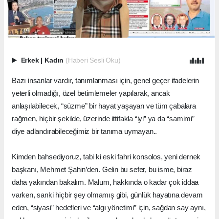
Erkek
|
Kadın
(Haberi Sesli Oku)
Bazı insanlar vardır, tanımlanması için, genel geçer ifadelerin
yeterli olmadığı, özel betimlemeler yapılarak, ancak
anlaşılabilecek, “süzme” bir hayat yaşayan ve tüm çabalara
rağmen, hiçbir şekilde, üzerinde ittifakla “iyi” ya da “samimi”
diye adlandırabileceğimiz bir tanıma uymayan..
Kimden bahsediyoruz, tabi ki eski fahri konsolos, yeni dernek
başkanı, Mehmet Şahin’den. Gelin bu sefer, bu isme, biraz
daha yakından bakalım. Malum, hakkında o kadar çok iddaa
varken, sanki hiçbir şey olmamış gibi, günlük hayatına devam
eden, “siyasi” hedefleri ve “algı yönetimi” için, sağdan say aynı,