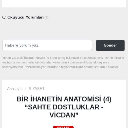
Okuyucu Yorumları
(0)
Gönder
Yorum yazarak Topluluk Kuralları’nı kabul etmiş bulunuyor ve gazeteakdeniz.com.tr sitesine
yaptığınız yorumunuzla ilgili doğrudan veya dolaylı tüm sorumluluğu tek başınıza
üstleniyorsunuz. Yazılan tüm yorumlardan site yönetimi hiçbir şekilde sorumlu tutulamaz.
Anasayfa
SİYASET
BİR İHANETİN ANATOMİSİ (4)
“SAHTE DOSTLUKLAR -
VİCDAN”
SİYASET