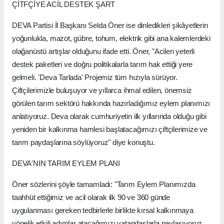
ÇİTFÇİYE ACİL DESTEK ŞART
DEVA Partisi İl Başkanı Selda Öner ise dinledikleri şikâyetlerin
yoğunlukla, mazot, gübre, tohum, elektrik gibi ana kalemlerdeki
olağanüstü artışlar olduğunu ifade etti. Öner, "Acilen yeterli
destek paketleri ve doğru politikalarla tarım hak ettiği yere
gelmeli. 'Deva Tarlada' Projemiz tüm hızıyla sürüyor.
Çiftçilerimizle buluşuyor ve yıllarca ihmal edilen, önemsiz
görülen tarım sektörü hakkında hazırladığımız eylem planımızı
anlatıyoruz. Deva olarak cumhuriyetin ilk yıllarında olduğu gibi
yeniden bir kalkınma hamlesi başlatacağımızı çiftçilerimize ve
tarım paydaşlarına söylüyoruz" diye konuştu.
DEVA'NIN TARIM EYLEM PLANI
Öner sözlerini şöyle tamamladı: "Tarım Eylem Planımızda
taahhüt ettiğimiz ve acil olarak ilk 90 ve 360 günde
uygulanması gereken tedbirlerle birlikte kırsal kalkınmaya
yönelik etkili adımlar atacağımızı vatandaşlarla paylaşıyoruz.