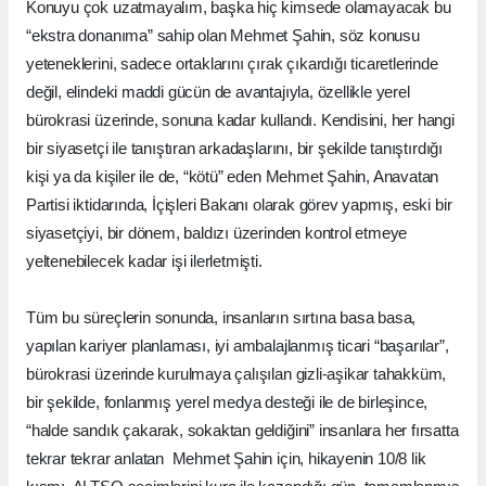
Konuyu çok uzatmayalım, başka hiç kimsede olamayacak bu
“ekstra donanıma” sahip olan Mehmet Şahin, söz konusu
yeteneklerini, sadece ortaklarını çırak çıkardığı ticaretlerinde
değil, elindeki maddi gücün de avantajıyla, özellikle yerel
bürokrasi üzerinde, sonuna kadar kullandı. Kendisini, her hangi
bir siyasetçi ile tanıştıran arkadaşlarını, bir şekilde tanıştırdığı
kişi ya da kişiler ile de, “kötü” eden Mehmet Şahin, Anavatan
Partisi iktidarında, İçişleri Bakanı olarak görev yapmış, eski bir
siyasetçiyi, bir dönem, baldızı üzerinden kontrol etmeye
yeltenebilecek kadar işi ilerletmişti.
Tüm bu süreçlerin sonunda, insanların sırtına basa basa,
yapılan kariyer planlaması, iyi ambalajlanmış ticari “başarılar”,
bürokrasi üzerinde kurulmaya çalışılan gizli-aşikar tahakküm,
bir şekilde, fonlanmış yerel medya desteği ile de birleşince,
“halde sandık çakarak, sokaktan geldiğini” insanlara her fırsatta
tekrar tekrar anlatan Mehmet Şahin için, hikayenin 10/8 lik