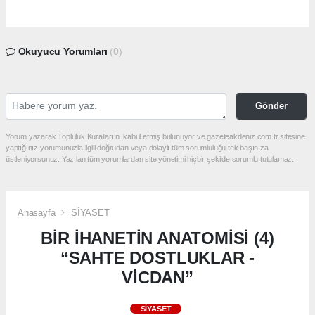
Okuyucu Yorumları
(0)
Gönder
Yorum yazarak Topluluk Kuralları’nı kabul etmiş bulunuyor ve gazeteakdeniz.com.tr sitesine
yaptığınız yorumunuzla ilgili doğrudan veya dolaylı tüm sorumluluğu tek başınıza
üstleniyorsunuz. Yazılan tüm yorumlardan site yönetimi hiçbir şekilde sorumlu tutulamaz.
Anasayfa
SİYASET
BİR İHANETİN ANATOMİSİ (4)
“SAHTE DOSTLUKLAR -
VİCDAN”
SİYASET