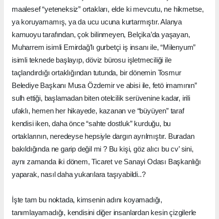
maalesef “yeteneksiz” ortakları, elde ki mevcutu, ne hikmetse,
ya koruyamamış, ya da ucu ucuna kurtarmıştır. Alanya
kamuoyu tarafından, çok bilinmeyen, Belçika’da yaşayan,
Muharrem isimli Emirdağ’lı gurbetçi iş insanı ile, “Milenyum”
isimli teknede başlayıp, döviz bürosu işletmeciliği ile
taçlandırdığı ortaklığından tutunda, bir dönemin Tosmur
Belediye Başkanı Musa Özdemir ve abisi ile, fetö imamının”
sulh ettiği, başlamadan biten otelcilik serüvenine kadar, irili
ufaklı, hemen her hikayede, kazanan ve “büyüyen” taraf
kendisi iken, daha önce “sahte dostluk” kurduğu, bu
ortaklarının, neredeyse hepsiyle dargın ayrılmıştır. Buradan
bakıldığında ne garip değil mi ? Bu kişi, göz alıcı bu cv’ sini,
aynı zamanda iki dönem, Ticaret ve Sanayi Odası Başkanlığı
yaparak, nasıl daha yukarılara taşıyabildi..?
İşte tam bu noktada, kimsenin adını koyamadığı,
tanımlayamadığı, kendisini diğer insanlardan kesin çizgilerle