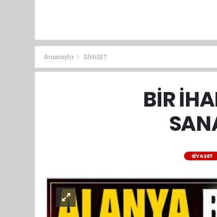
Anasayfa
SİYASET
BİR İH
SAN
SİYASET