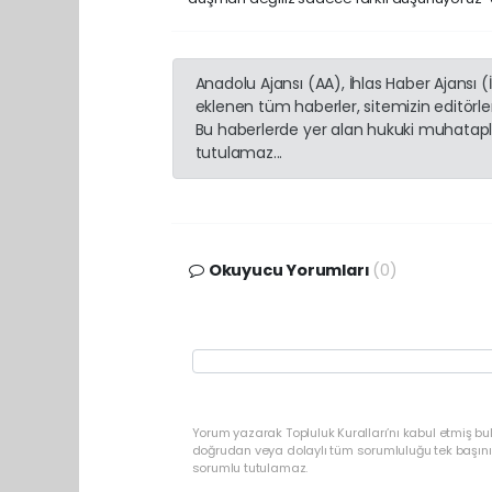
Anadolu Ajansı (AA), İhlas Haber Ajansı 
eklenen tüm haberler, sitemizin editörl
Bu haberlerde yer alan hukuki muhatapla
tutulamaz...
Okuyucu Yorumları
(0)
Yorum yazarak Topluluk Kuralları’nı kabul etmiş bu
doğrudan veya dolaylı tüm sorumluluğu tek başınız
sorumlu tutulamaz.