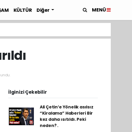
MENÜ
ŞAM
KÜLTÜR
Diğer
rıldı
kundu.
İlginizi Çekebilir
Ali Çetin’e Yönelik asılsız
“Kiralama” Haberleri Bir
kez daha ısıtıldı. Peki
neden? .