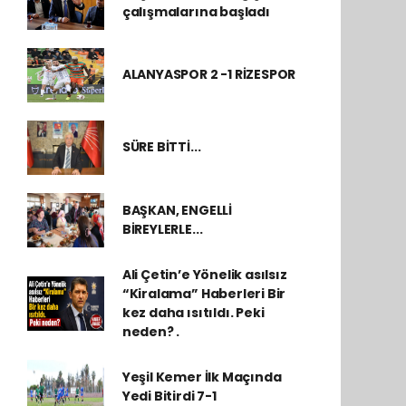
çalışmalarına başladı
ALANYASPOR 2 -1 RİZESPOR
SÜRE BİTTİ...
BAŞKAN, ENGELLİ
BİREYLERLE...
Ali Çetin’e Yönelik asılsız
“Kiralama” Haberleri Bir
kez daha ısıtıldı. Peki
neden? .
Yeşil Kemer İlk Maçında
Yedi Bitirdi 7-1