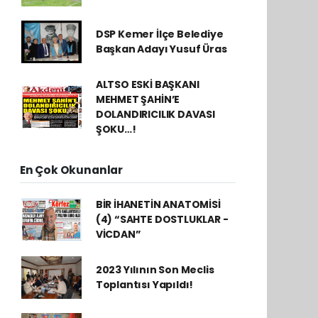
DSP Kemer İlçe Belediye
Başkan Adayı Yusuf Üras
ALTSO ESKİ BAŞKANI
MEHMET ŞAHİN’E
DOLANDIRICILIK DAVASI
ŞOKU…!
En Çok Okunanlar
BİR İHANETİN ANATOMİSİ
(4) “SAHTE DOSTLUKLAR -
VİCDAN”
2023 Yılının Son Meclis
Toplantısı Yapıldı!