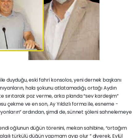
bile duyduğu, eski fahri konsolos, yeni dernek başkanı
nıyanların, hala şokunu atlatamadığı, ortağı Aydın
te sırıtarak poz verme, arka planda “sev kardeşim”
u çekme ve en son, Ay Yıldızlı forma ile, esneme -
iyonların” ardından, şimdi de, sünnet şöleni sahnelemeye
kendi oğlunun düğün törenini, mekan sahibine, “ortağım
lgılı türkülü düğün yapmam ayıp olur ” diyerek, Eylül