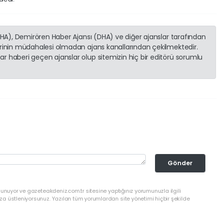
(İHA), Demirören Haber Ajansı (DHA) ve diğer ajanslar tarafından
erinin müdahalesi olmadan ajans kanallarından çekilmektedir.
r haberi geçen ajanslar olup sitemizin hiç bir editörü sorumlu
Gönder
lunuyor ve gazeteakdeniz.com.tr sitesine yaptığınız yorumunuzla ilgili
a üstleniyorsunuz. Yazılan tüm yorumlardan site yönetimi hiçbir şekilde