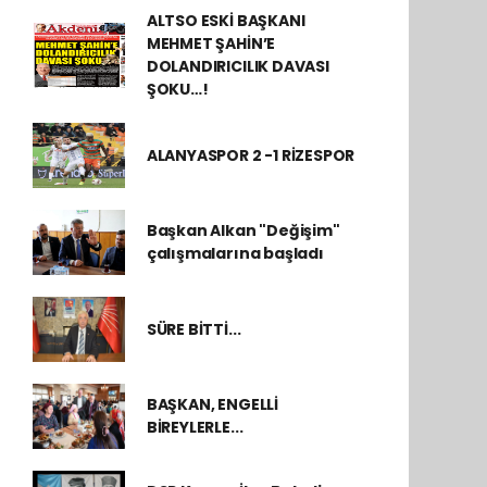
ALTSO ESKİ BAŞKANI
MEHMET ŞAHİN’E
DOLANDIRICILIK DAVASI
ŞOKU…!
ALANYASPOR 2 -1 RİZESPOR
Başkan Alkan "Değişim"
çalışmalarına başladı
SÜRE BİTTİ...
BAŞKAN, ENGELLİ
BİREYLERLE...