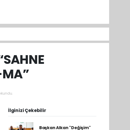
 “SAHNE
-MA”
okundu.
İlginizi Çekebilir
Başkan Alkan "Değişim"