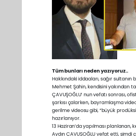
Tüm bunları neden yazıyoruz..
Hakkındaki iddaaları, sağır sultanın 
Mehmet Şahin, kendisini yakından ta
ÇAVUŞOĞLU’ nun vefatı sonrası, ofis
şarkısı çalarken, bayramlaşma videos
gerilme videosu gibi, “büyük prodüks
hazırlanıyor.
13 Haziran’da yapılması planlanan, 
Aydın ÇAVUŞOĞLU vefat etti, şimdi ça