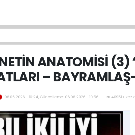
ANETİN ANATOMİSİ (3)
ATLARI – BAYRAMLAŞ
06.06.2026 - 10:24, Güncelleme: 06.06.2026 - 10:56
40951+ kez 