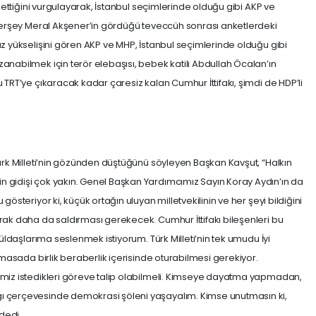
z ettiğini vurgulayarak, İstanbul seçimlerinde olduğu gibi AKP ve
 “Herşey Meral Akşener’in gördüğü teveccüh sonrası anketlerdeki
az yükselişini gören AKP ve MHP, İstanbul seçimlerinde olduğu gibi
anabilmek için terör elebaşısı, bebek katili Abdullah Öcalan’ın
 TRT’ye çıkaracak kadar çaresiz kalan Cumhur İttifakı, şimdi de HDP’li
Türk Milleti’nin gözünden düştüğünü söyleyen Başkan Kavşut, “Halkın
 gidişi çok yakın. Genel Başkan Yardımcımız Sayın Koray Aydın’ın da
gösteriyor ki, küçük ortağın uluyan milletvekilinin ve her şeyi bildiğini
rak daha da saldırması gerekecek. Cumhur İttifakı bileşenleri bu
nüldaşlarıma seslenmek istiyorum. Türk Milleti’nin tek umudu İyi
ı masada birlik beraberlik içerisinde oturabilmesi gerekiyor.
imiz istedikleri göreve talip olabilmeli. Kimseye dayatma yapmadan,
ı çerçevesinde demokrasi şöleni yaşayalım. Kimse unutmasın ki,
dedi.