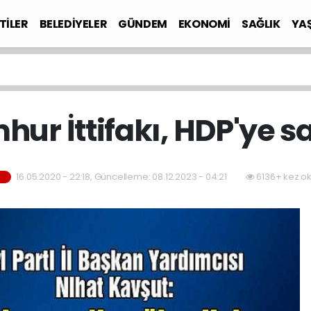
TİLER
BELEDİYELER
GÜNDEM
EKONOMİ
SAĞLIK
YA
ur İttifakı, HDP'ye sa
16.05.2020 - 22:18, Güncelleme: 08.12.2023 - 04:21
6136+ kez o
T