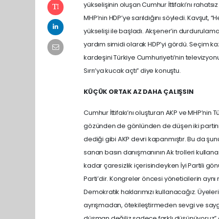
yükselişinin oluşan Cumhur İttifakı’nı rahatsı
MHP’nin HDP’ye sarıldığını söyledi. Kavşut,
yükselişi ile başladı. Akşener’in durdurulam
yardım simidi olarak HDP’yi gördü. Seçim kaz
kardeşini Türkiye Cumhuriyeti’nin televizyonu
Sırrı’ya kucak açtı” diye konuştu.
KÜÇÜK ORTAK AZ DAHA ÇALIŞSIN
Cumhur İttifakı’nı oluşturan AKP ve MHP’nin 
gözünden de gönlünden de düşen iki partinin
dediği gibi AKP devri kapanmıştır. Bu da şunu 
sanan basın danışmanının Ak trolleri kullana
kadar çaresizlik içerisindeyken İyi Partili gö
Parti’dir. Kongreler öncesi yöneticilerin ayn
Demokratik haklarımızı kullanacağız. Üyeler
ayrışmadan, ötekileştirmeden sevgi ve sayg
düşman değiliz sadece farklı düşünüyoruz” 