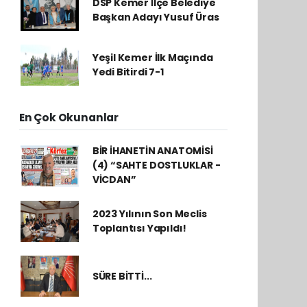
DSP Kemer İlçe Belediye
Başkan Adayı Yusuf Üras
Yeşil Kemer İlk Maçında
Yedi Bitirdi 7-1
En Çok Okunanlar
BİR İHANETİN ANATOMİSİ
(4) “SAHTE DOSTLUKLAR -
VİCDAN”
2023 Yılının Son Meclis
Toplantısı Yapıldı!
SÜRE BİTTİ...