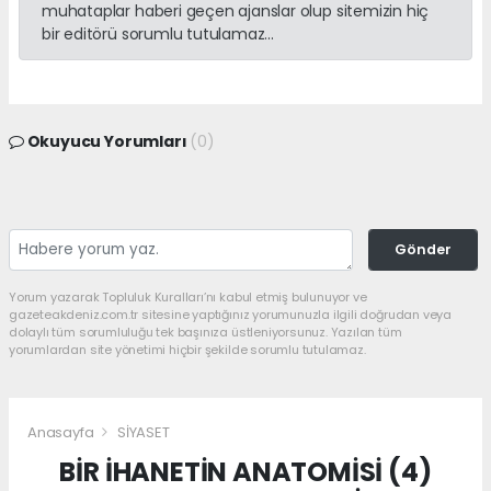
muhataplar haberi geçen ajanslar olup sitemizin hiç
bir editörü sorumlu tutulamaz...
Okuyucu Yorumları
(0)
Gönder
Yorum yazarak Topluluk Kuralları’nı kabul etmiş bulunuyor ve
gazeteakdeniz.com.tr sitesine yaptığınız yorumunuzla ilgili doğrudan veya
dolaylı tüm sorumluluğu tek başınıza üstleniyorsunuz. Yazılan tüm
yorumlardan site yönetimi hiçbir şekilde sorumlu tutulamaz.
Anasayfa
SİYASET
BİR İHANETİN ANATOMİSİ (4)