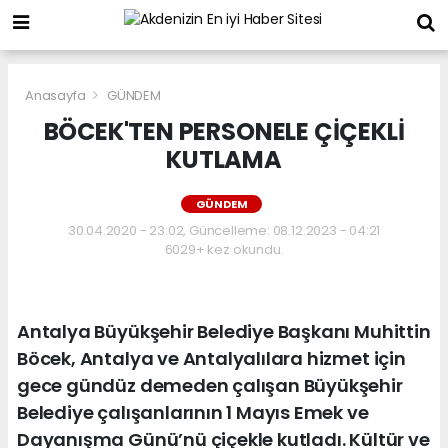
Anasayfa
GÜNDEM
BÖCEK'TEN PERSONELE ÇİÇEKLİ
KUTLAMA
GÜNDEM
30.04.2020 - 23:02, Güncelleme: 08.12.2023 - 04:21
6029+ kez okundu.
Antalya Büyükşehir Belediye Başkanı Muhittin
Böcek, Antalya ve Antalyalılara hizmet için
gece gündüz demeden çalışan Büyükşehir
Belediye çalışanlarının 1 Mayıs Emek ve
Dayanışma Günü’nü çiçekle kutladı. Kültür ve