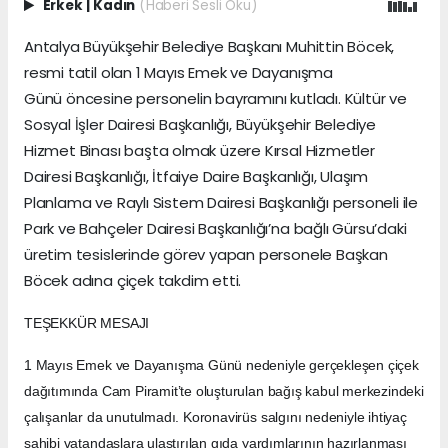
Erkek
|
Kadın
(Haberi Sesli Oku)
Antalya Büyükşehir Belediye Başkanı Muhittin Böcek,
resmi tatil olan 1 Mayıs Emek ve Dayanışma
Günü
öncesine personelin bayramını kutladı. Kültür ve
Sosyal İşler Dairesi Başkanlığı, Büyükşehir Belediye
Hizmet Binası başta olmak üzere Kırsal Hizmetler
Dairesi Başkanlığı, İtfaiye Daire Başkanlığı, Ulaşım
Planlama ve Raylı Sistem Dairesi Başkanlığı personeli ile
Park ve Bahçeler Dairesi Başkanlığı’na bağlı Gürsu’daki
üretim tesislerinde görev yapan personele Başkan
Böcek adına çiçek takdim etti.
TEŞEKKÜR MESAJI
1 Mayıs Emek ve Dayanışma Günü nedeniyle gerçekleşen çiçek
dağıtımında Cam Piramit’te oluşturulan bağış kabul merkezindeki
çalışanlar da unutulmadı. Koronavirüs salgını nedeniyle ihtiyaç
sahibi vatandaşlara ulaştırılan gıda yardımlarının hazırlanması