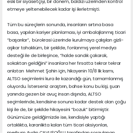
eski bir siyasetçiyi, bir dönem, baldızı üzerinden kontrol
etmeye yeltenebilecek kadar işi ilerletmişti.
Tüm bu süreçlerin sonunda, insanların sırtına basa
basa, yapılan kariyer planlaması, iyi ambalajlanmış ticari
“başarılar”, bürokrasi üzerinde kurulmaya çalışılan gizli-
aşikar tahakküm, bir şekilde, fonlanmış yerel medya
desteği ile de birleşince, “halde sandık çakarak,
sokaktan geldiğini” insanlara her fırsatta tekrar tekrar
anlatan Mehmet Şahin için, hikayenin 10/8 lik kısmı,
ALTSO seçimlerini kura ile kazandığı gün, tamamlanmış
oluyordu. İsterseniz araştırın, bahse konu bu kişi, şuan
yanında gezen bir avuç insan dışında, ALTSO
seçimlerinde, kendisine sonuna kadar destek olan çoğu
kişi ile de, bir şekilde hikayesini “bozuk” bitirmiştir.
Günümüze geldiğimizde ise, kendisiyle yaptığı
ortaklıkta, karanlıkta kalan tüm ticari aksiyonları,
merhum Aydın ÇAVUŞOĞLU tarafından sorgulanan