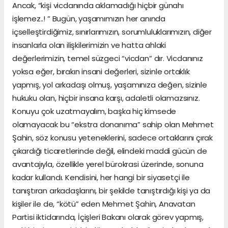
Ancak, “kişi vicdanında aklamadığı hiçbir günahı
işlemez..! ” Bugün, yaşamımızın her anında
içselleştirdiğimiz, sınırlarımızın, sorumluluklarımızın, diğer
insanlarla olan ilişkilerimizin ve hatta ahlaki
değerlerimizin, temel süzgeci “vicdan” dır. Vicdanınız
yoksa eğer, bırakın insani değerleri, sizinle ortaklık
yapmış, yol arkadaşı olmuş, yaşamınıza değen, sizinle
hukuku olan, hiçbir insana karşı, adaletli olamazsınız.
Konuyu çok uzatmayalım, başka hiç kimsede
olamayacak bu “ekstra donanıma” sahip olan Mehmet
Şahin, söz konusu yeteneklerini, sadece ortaklarını çırak
çıkardığı ticaretlerinde değil, elindeki maddi gücün de
avantajıyla, özellikle yerel bürokrasi üzerinde, sonuna
kadar kullandı. Kendisini, her hangi bir siyasetçi ile
tanıştıran arkadaşlarını, bir şekilde tanıştırdığı kişi ya da
kişiler ile de, “kötü” eden Mehmet Şahin, Anavatan
Partisi iktidarında, İçişleri Bakanı olarak görev yapmış,