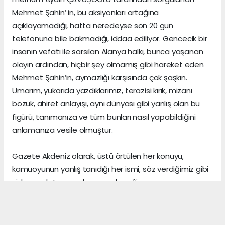
Mehmet Şahin’ in, bu aksiyonları ortağına
açıklayamadığı, hatta neredeyse son 20 gün
telefonuna bile bakmadığı, iddaa ediliyor. Gencecik bir
insanın vefatı ile sarsılan Alanya halkı, bunca yaşanan
olayın ardından, hiçbir şey olmamış gibi hareket eden
Mehmet Şahin’in, aymazlığı karşısında çok şaşkın.
Umarım, yukarıda yazdıklarımız, terazisi kırık, mizanı
bozuk, ahiret anlayışı, aynı dünyası gibi yanlış olan bu
figürü, tanımanıza ve tüm bunları nasıl yapabildiğini
anlamanıza vesile olmuştur.
Gazete Akdeniz olarak, üstü örtülen her konuyu,
kamuoyunun yanlış tanıdığı her ismi, söz verdiğimiz gibi
sizlere anlatmaya devam edeceğiz.
Gerçeklerin üzerini, algı yöneterek kapattığını sananlar,
vicdanı ile erken yaşta vedalaşanlar ve etrafındaki
herkese zarar veren insanlar, şu dünyada asıl önemli