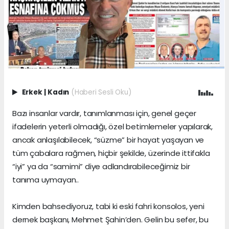
Erkek
|
Kadın
(Haberi Sesli Oku)
Bazı insanlar vardır, tanımlanması için, genel geçer
ifadelerin yeterli olmadığı, özel betimlemeler yapılarak,
ancak anlaşılabilecek, “süzme” bir hayat yaşayan ve
tüm çabalara rağmen, hiçbir şekilde, üzerinde ittifakla
“iyi” ya da “samimi” diye adlandırabileceğimiz bir
tanıma uymayan..
Kimden bahsediyoruz, tabi ki eski fahri konsolos, yeni
dernek başkanı, Mehmet Şahin’den. Gelin bu sefer, bu