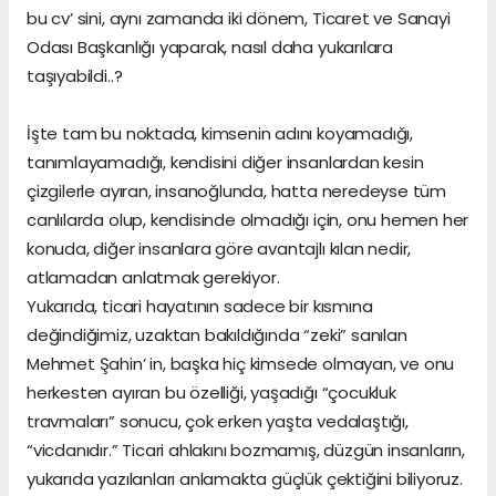
bu cv’ sini, aynı zamanda iki dönem, Ticaret ve Sanayi
Odası Başkanlığı yaparak, nasıl daha yukarılara
taşıyabildi..?
İşte tam bu noktada, kimsenin adını koyamadığı,
tanımlayamadığı, kendisini diğer insanlardan kesin
çizgilerle ayıran, insanoğlunda, hatta neredeyse tüm
canlılarda olup, kendisinde olmadığı için, onu hemen her
konuda, diğer insanlara göre avantajlı kılan nedir,
atlamadan anlatmak gerekiyor.
Yukarıda, ticari hayatının sadece bir kısmına
değindiğimiz, uzaktan bakıldığında “zeki” sanılan
Mehmet Şahin’ in, başka hiç kimsede olmayan, ve onu
herkesten ayıran bu özelliği, yaşadığı “çocukluk
travmaları” sonucu, çok erken yaşta vedalaştığı,
“vicdanıdır.” Ticari ahlakını bozmamış, düzgün insanların,
yukarıda yazılanları anlamakta güçlük çektiğini biliyoruz.