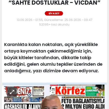
“SAHTE DOSTLUKLAR - VİCDAN”
SİYASET
13.06.2026 - 01:55, Güncelleme: 25.06.2026 - 09:47
52095+ kez okundu.
Karanlıkta kalan noktaları, açık yüreklilikle
ortaya koymaktan çekinmediğimiz için,
büyük kitleler tarafından, dikkatle takip
edildiğini, gelen olumlu tepkiler üzerinden de
anladığımız, yazı dizimize devam ediyoruz.