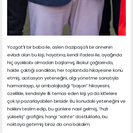
Yozgat’lı bir baba ile, aslen Gazipaşa’lı bir annenin
evladı olan bu kişi, hayatına, kendi ifadesi ile, ayağında
hiç ayakkabı olmadan başlamış, ilkokul çağlarında,
halde çaktığı sandıkları, her toplantıda hikayesine konu
etmiş, acıtasyon yeteneğini, algı yönetme sanatıyla
harmanlayıp, iyi ambalajladığı “başarı” hikayesini,
özellikle, kendisiyle ilk temas eden kişi ya da kitlelere
çok iyi pazarlayabilen birisidir. Bu konudaki yeteneğini ve
hakkını teslim edip, bu günlere nasıl gelmiş, “hızlı
yükseliş” grafiğini, hangi “sahte” dostluklarla, bu
noktaya getirmiş biraz da ona bakalım.