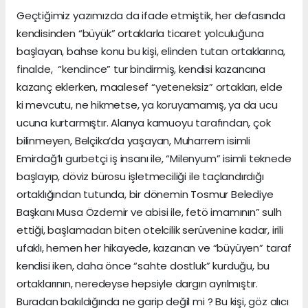
Geçtiğimiz yazımızda da ifade etmiştik, her defasında
kendisinden “büyük” ortaklarla ticaret yolculuğuna
başlayan, bahse konu bu kişi, elinden tutan ortaklarına,
finalde, “kendince” tur bindirmiş, kendisi kazancına
kazanç eklerken, maalesef “yeteneksiz” ortakları, elde
ki mevcutu, ne hikmetse, ya koruyamamış, ya da ucu
ucuna kurtarmıştır. Alanya kamuoyu tarafından, çok
bilinmeyen, Belçika’da yaşayan, Muharrem isimli
Emirdağ’lı gurbetçi iş insanı ile, “Milenyum” isimli teknede
başlayıp, döviz bürosu işletmeciliği ile taçlandırdığı
ortaklığından tutunda, bir dönemin Tosmur Belediye
Başkanı Musa Özdemir ve abisi ile, fetö imamının” sulh
ettiği, başlamadan biten otelcilik serüvenine kadar, irili
ufaklı, hemen her hikayede, kazanan ve “büyüyen” taraf
kendisi iken, daha önce “sahte dostluk” kurduğu, bu
ortaklarının, neredeyse hepsiyle dargın ayrılmıştır.
Buradan bakıldığında ne garip değil mi ? Bu kişi, göz alıcı