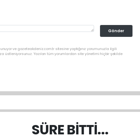
Gönder
lunuyor ve gazeteakdeniz.com.tr sitesine yaptığınız yorumunuzla ilgili
a üstleniyorsunuz. Yazılan tüm yorumlardan site yönetimi hiçbir şekilde
SÜRE BİTTİ...