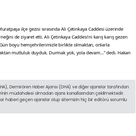
ratpaşa ilçe gezisi sırasında Ali Çetinkaya Caddesi üzerinde 
eğini de ziyaret etti. Ali Çetinkaya Caddesi’ni karış karış gezen 
ün boyu hemşehrilerimizle birlikte olmaktan, onlarla 
maktan mutluluk duyduk. Durmak yok, yola devam…” dedi. Hakan 
(İHA), Demirören Haber Ajansı (DHA) ve diğer ajanslar tarafından
erinin müdahalesi olmadan ajans kanallarından çekilmektedir.
r haberi geçen ajanslar olup sitemizin hiç bir editörü sorumlu