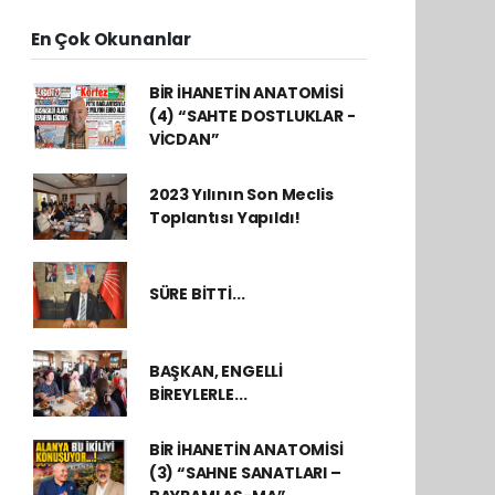
En Çok Okunanlar
BİR İHANETİN ANATOMİSİ
(4) “SAHTE DOSTLUKLAR -
VİCDAN”
2023 Yılının Son Meclis
Toplantısı Yapıldı!
SÜRE BİTTİ...
BAŞKAN, ENGELLİ
BİREYLERLE...
BİR İHANETİN ANATOMİSİ
(3) “SAHNE SANATLARI –