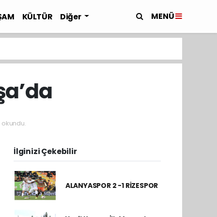
MENÜ
ŞAM
KÜLTÜR
Diğer
şa’da
 okundu.
İlginizi Çekebilir
ALANYASPOR 2 -1 RİZESPOR