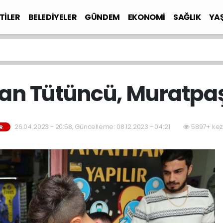
TİLER
BELEDİYELER
GÜNDEM
EKONOMİ
SAĞLIK
YA
an Tütüncü, Muratpa
26.04.2023 - 20:58, Güncelleme: 08.12.2023 - 04:21
5897+ kez
R