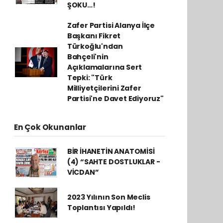
ŞOKU…!
Zafer Partisi Alanya İlçe
Başkanı Fikret
Türkoğlu'ndan
Bahçeli'nin
Açıklamalarına Sert
Tepki: "Türk
Milliyetçilerini Zafer
Partisi'ne Davet Ediyoruz"
En Çok Okunanlar
BİR İHANETİN ANATOMİSİ
(4) “SAHTE DOSTLUKLAR -
VİCDAN”
2023 Yılının Son Meclis
Toplantısı Yapıldı!