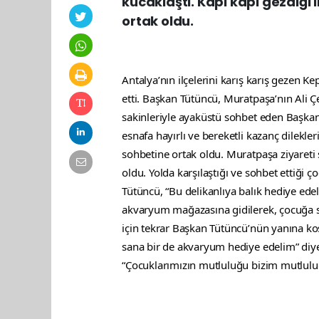
kucaklaştı. Kapı kapı gezdiği i
ortak oldu.
Antalya’nın ilçelerini karış karış gezen K
etti. Başkan Tütüncü, Muratpaşa’nın Ali Çet
sakinleriyle ayaküstü sohbet eden Başkan 
esnafa hayırlı ve bereketli kazanç dileklerini
sohbetine ortak oldu. Muratpaşa ziyareti
oldu. Yolda karşılaştığı ve sohbet ettiği
Tütüncü, “Bu delikanlıya balık hediye ede
akvaryum mağazasına gidilerek, çocuğa sev
için tekrar Başkan Tütüncü’nün yanına k
sana bir de akvaryum hediye edelim” diyer
“Çocuklarımızın mutluluğu bizim mutlulu