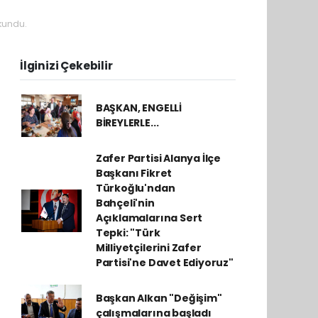
kundu.
İlginizi Çekebilir
BAŞKAN, ENGELLİ
BİREYLERLE...
Zafer Partisi Alanya İlçe
Başkanı Fikret
Türkoğlu'ndan
Bahçeli'nin
Açıklamalarına Sert
Tepki: "Türk
Milliyetçilerini Zafer
Partisi'ne Davet Ediyoruz"
Başkan Alkan "Değişim"
çalışmalarına başladı