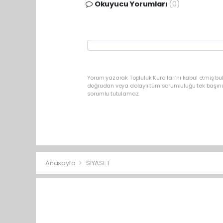
Okuyucu Yorumları
(0)
Yorum yazarak Topluluk Kuralları’nı kabul etmiş bu
doğrudan veya dolaylı tüm sorumluluğu tek başınız
sorumlu tutulamaz.
Anasayfa
SİYASET