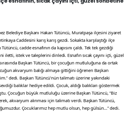
lçe esnafının, sıcak çayını içti, güzel sohbetine
epez Belediye Başkanı Hakan Tütüncü, Muratpaşa ilçesini ziyaret 
inkaya Caddesini karış karış gezdi. Sokakta karşılaştığı ilçe 
Tütüncü, cadde esnafının da kapısını çaldı. Tek tek gezdiği 
 iletti, istek ve taleplerini dinledi. Esnafın sıcak çayını içti, güzel 
 sırasında Başkan Tütüncü, bir çocuğun mutluluğuna da ortak 
 çocuğun akvaryum balığı almaya gittiğini öğrenen Başkan 
lim.” dedi. Başkan Tütüncü’nün talimatı üzerine yakındaki 
diği balıklar hediye edildi. Çocuk, aldığı balıkları göstermek 
oştu. Çocuğun büyük mutluluğu üzerine Başkan Tütüncü, “Biz 
ek, akvaryum alınması için talimatı verdi. Başkan Tütüncü, 
ğumuzdur. Çocuklarımız hep mutlu olsun, hep gülsün…” dedi.