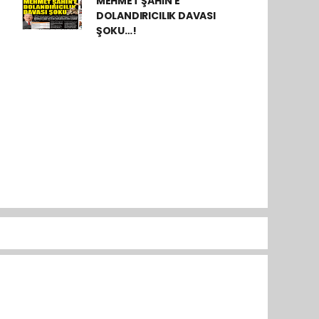
MEHMET ŞAHİN’E
DOLANDIRICILIK DAVASI
ŞOKU…!