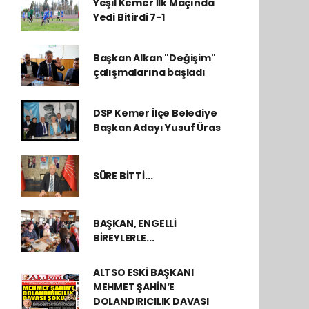
Yeşil Kemer İlk Maçında
Yedi Bitirdi 7-1
Başkan Alkan "Değişim"
çalışmalarına başladı
DSP Kemer İlçe Belediye
Başkan Adayı Yusuf Üras
SÜRE BİTTİ...
BAŞKAN, ENGELLİ
BİREYLERLE...
ALTSO ESKİ BAŞKANI
MEHMET ŞAHİN’E
DOLANDIRICILIK DAVASI