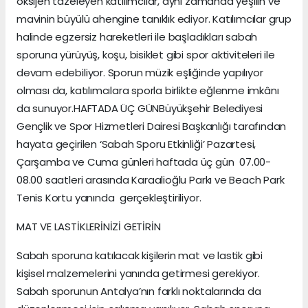
oksijen tazeleyen katılımcılar, aynı zamanda yeşilin ve
mavinin büyülü ahengine tanıklık ediyor. Katılımcılar grup
halinde egzersiz hareketleri ile başladıkları sabah
sporuna yürüyüş, koşu, bisiklet gibi spor aktiviteleri ile
devam edebiliyor. Sporun müzik eşliğinde yapılıyor
olması da, katılımcılara sporla birlikte eğlenme imkânı
da sunuyor.HAFTADA ÜÇ GÜNBüyükşehir Belediyesi
Gençlik ve Spor Hizmetleri Dairesi Başkanlığı tarafından
hayata geçirilen ‘Sabah Sporu Etkinliği’ Pazartesi,
Çarşamba ve Cuma günleri haftada üç gün 07.00-
08.00 saatleri arasında Karaalioğlu Parkı ve Beach Park
Tenis Kortu yanında gerçekleştiriliyor.
MAT VE LASTİKLERİNİZİ GETİRİN
Sabah sporuna katılacak kişilerin mat ve lastik gibi
kişisel malzemelerini yanında getirmesi gerekiyor.
Sabah sporunun Antalya’nın farklı noktalarında da