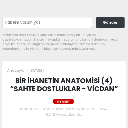
Gönder
Yorum yazarak Topluluk Kuralları’nı kabul etmiş bulunuyor ve
gazeteakdeniz.com.tr sitesine yaptığınız yorumunuzla ilgili doğrudan veya
dolaylı tüm sorumluluğu tek başınıza üstleniyorsunuz. Yazılan tüm
yorumlardan site yönetimi hiçbir şekilde sorumlu tutulamaz.
Anasayfa
SİYASET
BİR İHANETİN ANATOMİSİ (4)
“SAHTE DOSTLUKLAR - VİCDAN”
SİYASET
13.06.2026 - 01:55, Güncelleme: 25.06.2026 - 09:47
52427+ kez okundu.