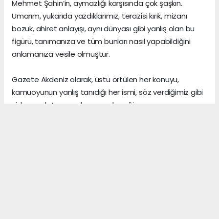
Mehmet Şahin’in, aymazlığı karşısında çok şaşkın.
Umarım, yukarıda yazdıklarımız, terazisi kırık, mizanı
bozuk, ahiret anlayışı, aynı dünyası gibi yanlış olan bu
figürü, tanımanıza ve tüm bunları nasıl yapabildiğini
anlamanıza vesile olmuştur.
Gazete Akdeniz olarak, üstü örtülen her konuyu,
kamuoyunun yanlış tanıdığı her ismi, söz verdiğimiz gibi
sizlere anlatmaya devam edeceğiz.
Gerçeklerin üzerini, algı yöneterek kapattığını sananlar,
vicdanı ile erken yaşta vedalaşanlar ve etrafındaki
herkese zarar veren insanlar, şu dünyada asıl önemli
olanın, arkalarından “hoş bir seda” bırakmak olduğunu,
asla anlayamazlar.