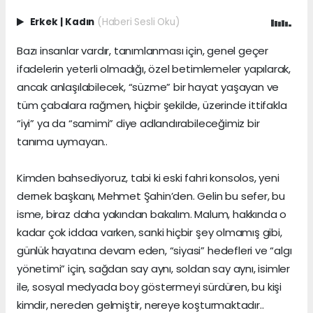
Erkek
|
Kadın
(Haberi Sesli Oku)
Bazı insanlar vardır, tanımlanması için, genel geçer
ifadelerin yeterli olmadığı, özel betimlemeler yapılarak,
ancak anlaşılabilecek, “süzme” bir hayat yaşayan ve
tüm çabalara rağmen, hiçbir şekilde, üzerinde ittifakla
“iyi” ya da “samimi” diye adlandırabileceğimiz bir
tanıma uymayan..
Kimden bahsediyoruz, tabi ki eski fahri konsolos, yeni
dernek başkanı, Mehmet Şahin’den. Gelin bu sefer, bu
isme, biraz daha yakından bakalım. Malum, hakkında o
kadar çok iddaa varken, sanki hiçbir şey olmamış gibi,
günlük hayatına devam eden, “siyasi” hedefleri ve “algı
yönetimi” için, sağdan say aynı, soldan say aynı, isimler
ile, sosyal medyada boy göstermeyi sürdüren, bu kişi
kimdir, nereden gelmiştir, nereye koşturmaktadır..