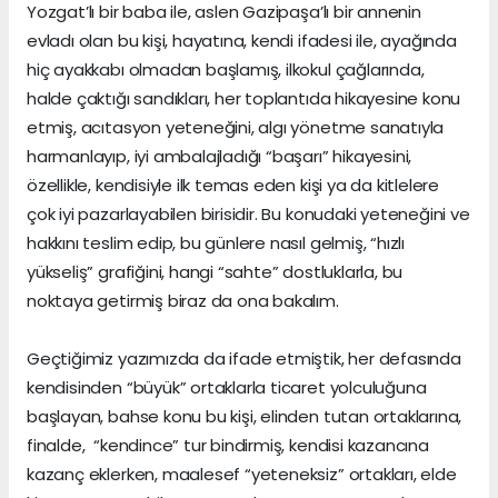
Yozgat’lı bir baba ile, aslen Gazipaşa’lı bir annenin
evladı olan bu kişi, hayatına, kendi ifadesi ile, ayağında
hiç ayakkabı olmadan başlamış, ilkokul çağlarında,
halde çaktığı sandıkları, her toplantıda hikayesine konu
etmiş, acıtasyon yeteneğini, algı yönetme sanatıyla
harmanlayıp, iyi ambalajladığı “başarı” hikayesini,
özellikle, kendisiyle ilk temas eden kişi ya da kitlelere
çok iyi pazarlayabilen birisidir. Bu konudaki yeteneğini ve
hakkını teslim edip, bu günlere nasıl gelmiş, “hızlı
yükseliş” grafiğini, hangi “sahte” dostluklarla, bu
noktaya getirmiş biraz da ona bakalım.
Geçtiğimiz yazımızda da ifade etmiştik, her defasında
kendisinden “büyük” ortaklarla ticaret yolculuğuna
başlayan, bahse konu bu kişi, elinden tutan ortaklarına,
finalde, “kendince” tur bindirmiş, kendisi kazancına
kazanç eklerken, maalesef “yeteneksiz” ortakları, elde