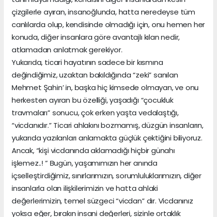
çizgilerle ayıran, insanoğlunda, hatta neredeyse tüm
canlılarda olup, kendisinde olmadığı için, onu hemen her
konuda, diğer insanlara göre avantajlı kılan nedir,
atlamadan anlatmak gerekiyor.
Yukarıda, ticari hayatının sadece bir kısmına
değindiğimiz, uzaktan bakıldığında “zeki” sanılan
Mehmet Şahin’ in, başka hiç kimsede olmayan, ve onu
herkesten ayıran bu özelliği, yaşadığı “çocukluk
travmaları” sonucu, çok erken yaşta vedalaştığı,
“vicdanıdır.” Ticari ahlakını bozmamış, düzgün insanların,
yukarıda yazılanları anlamakta güçlük çektiğini biliyoruz.
Ancak, “kişi vicdanında aklamadığı hiçbir günahı
işlemez..! ” Bugün, yaşamımızın her anında
içselleştirdiğimiz, sınırlarımızın, sorumluluklarımızın, diğer
insanlarla olan ilişkilerimizin ve hatta ahlaki
değerlerimizin, temel süzgeci “vicdan” dır. Vicdanınız
yoksa eğer, bırakın insani değerleri, sizinle ortaklık