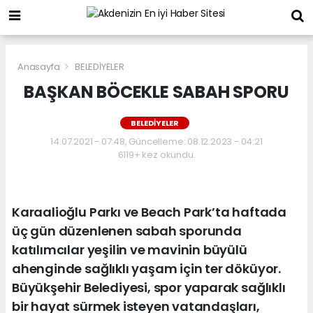
Anasayfa
BELEDİYELER
BAŞKAN BÖCEKLE SABAH SPORU
BELEDİYELER
14.07.2021 - 07:48, Güncelleme: 08.12.2023 - 04:21
6119+ kez okundu.
Karaalioğlu Parkı ve Beach Park’ta haftada
üç gün düzenlenen sabah sporunda
katılımcılar yeşilin ve mavinin büyülü
ahenginde sağlıklı yaşam için ter döküyor.
Büyükşehir Belediyesi, spor yaparak sağlıklı
bir hayat sürmek isteyen vatandaşları,