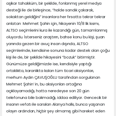
aşikar tahakküm, bir şekilde, fonlanmış yerel medya
desteği ile de birleşince, “halde sandık çakarak,
sokaktan geldiğini” insanlara her fırsatta tekrar tekrar
anlatan Mehmet Şahin için, hikayenin 10/8 lik kısmı,
ALTSO seçimlerini kura ile kazandığı gün, tamamlanmış
oluyordu. İsterseniz araştırın, bahse konu bu kişi, şuan
yanında gezen bir avuç insan dışında, ALTSO
seçimlerinde, kendisine sonuna kadar destek olan çoğu
kişi ile de, bir şekilde hikayesini “bozuk” bitirmiştir.
Günümüze geldiğimizde ise, kendisiyle yaptığı
ortaklıkta, karanlıkta kalan tüm ticari aksiyonları,
merhum Aydın ÇAVUŞOĞLU tarafından sorgulanan
Mehmet Şahin’ in, bu aksiyonları ortağına
açıklayamadığı, hatta neredeyse son 20 gün
telefonuna bile bakmadığı, iddaa ediliyor. Gencecik bir
insanın vefatı ile sarsılan Alanya halkı, bunca yaşanan
olayın ardından, hiçbir şey olmamış gibi hareket eden