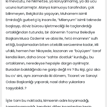
ki mevcutu, ne hikmetse, ya koruyamamış, ya da ucu
ucuna kurtarmıştır. Alanya kamuoyu tarafından, çok
bilinmeyen, Belçika’da yaşayan, Muharrem isimli
Emirdağ’lı gurbetçi iş insanı ile, “Milenyum” isimli teknede
başlayıp, döviz bürosu işletmeciliği ile taçlandırdığı
ortaklığından tutunda, bir dönemin Tosmur Belediye
Başkanı Musa Özdemir ve abisi ile, fetö imamının” sulh
ettiği, başlamadan biten otelcilik serüvenine kadar, irili
ufaklı, hemen her hikayede, kazanan ve “büyüyen” taraf
kendisi iken, daha önce “sahte dostluk” kurduğu, bu
ortaklarının, neredeyse hepsiyle dargın ayrılmıştır.
Buradan bakıldığında ne garip değil mi ? Bu kişi, göz alıcı
bu cv’ sini, aynı zamanda iki dönem, Ticaret ve Sanayi
Odası Başkanlığı yaparak, nasıl daha yukarılara
taşıyabildi..?
İşte tam bu noktada, kimsenin adını koyamadığı,
tanımlayamadığı, kendisini diğer insanlardan kesin