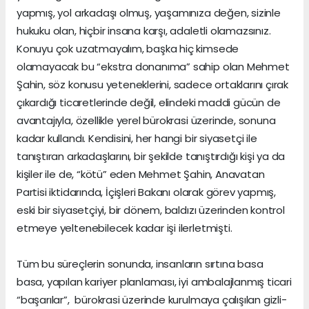
yapmış, yol arkadaşı olmuş, yaşamınıza değen, sizinle
hukuku olan, hiçbir insana karşı, adaletli olamazsınız.
Konuyu çok uzatmayalım, başka hiç kimsede
olamayacak bu “ekstra donanıma” sahip olan Mehmet
Şahin, söz konusu yeteneklerini, sadece ortaklarını çırak
çıkardığı ticaretlerinde değil, elindeki maddi gücün de
avantajıyla, özellikle yerel bürokrasi üzerinde, sonuna
kadar kullandı. Kendisini, her hangi bir siyasetçi ile
tanıştıran arkadaşlarını, bir şekilde tanıştırdığı kişi ya da
kişiler ile de, “kötü” eden Mehmet Şahin, Anavatan
Partisi iktidarında, İçişleri Bakanı olarak görev yapmış,
eski bir siyasetçiyi, bir dönem, baldızı üzerinden kontrol
etmeye yeltenebilecek kadar işi ilerletmişti.
Tüm bu süreçlerin sonunda, insanların sırtına basa
basa, yapılan kariyer planlaması, iyi ambalajlanmış ticari
“başarılar”, bürokrasi üzerinde kurulmaya çalışılan gizli-