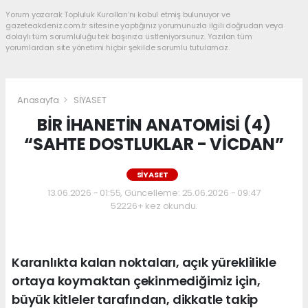
Yorum yazarak Topluluk Kuralları’nı kabul etmiş bulunuyor ve
gazeteakdeniz.com.tr sitesine yaptığınız yorumunuzla ilgili doğrudan veya
dolaylı tüm sorumluluğu tek başınıza üstleniyorsunuz. Yazılan tüm
yorumlardan site yönetimi hiçbir şekilde sorumlu tutulamaz.
Anasayfa
SİYASET
BİR İHANETİN ANATOMİSİ (4)
“SAHTE DOSTLUKLAR - VİCDAN”
SİYASET
13.06.2026 - 01:55, Güncelleme: 25.06.2026 - 09:47
52226+ kez okundu.
Karanlıkta kalan noktaları, açık yüreklilikle
ortaya koymaktan çekinmediğimiz için,
büyük kitleler tarafından, dikkatle takip