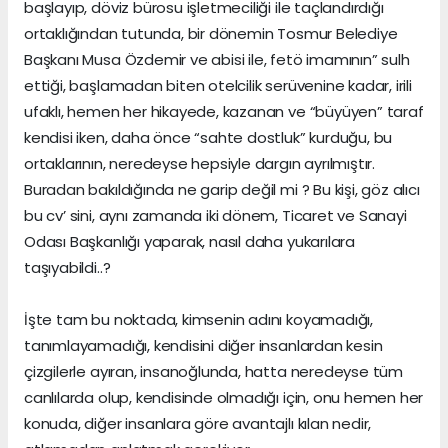
başlayıp, döviz bürosu işletmeciliği ile taçlandırdığı
ortaklığından tutunda, bir dönemin Tosmur Belediye
Başkanı Musa Özdemir ve abisi ile, fetö imamının” sulh
ettiği, başlamadan biten otelcilik serüvenine kadar, irili
ufaklı, hemen her hikayede, kazanan ve “büyüyen” taraf
kendisi iken, daha önce “sahte dostluk” kurduğu, bu
ortaklarının, neredeyse hepsiyle dargın ayrılmıştır.
Buradan bakıldığında ne garip değil mi ? Bu kişi, göz alıcı
bu cv’ sini, aynı zamanda iki dönem, Ticaret ve Sanayi
Odası Başkanlığı yaparak, nasıl daha yukarılara
taşıyabildi..?
İşte tam bu noktada, kimsenin adını koyamadığı,
tanımlayamadığı, kendisini diğer insanlardan kesin
çizgilerle ayıran, insanoğlunda, hatta neredeyse tüm
canlılarda olup, kendisinde olmadığı için, onu hemen her
konuda, diğer insanlara göre avantajlı kılan nedir,