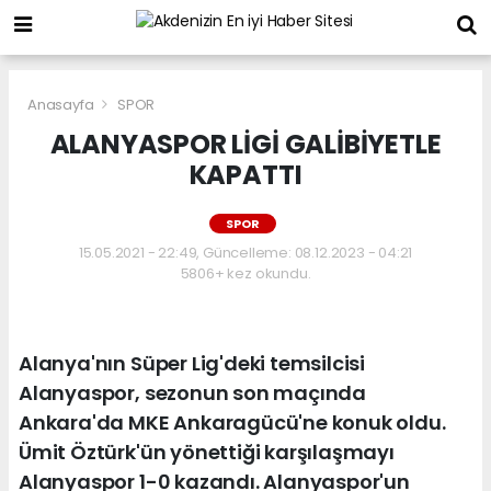
Anasayfa
SPOR
ALANYASPOR LİGİ GALİBİYETLE
KAPATTI
SPOR
15.05.2021 - 22:49, Güncelleme: 08.12.2023 - 04:21
5806+ kez okundu.
Alanya'nın Süper Lig'deki temsilcisi
Alanyaspor, sezonun son maçında
Ankara'da MKE Ankaragücü'ne konuk oldu.
Ümit Öztürk'ün yönettiği karşılaşmayı
Alanyaspor 1-0 kazandı. Alanyaspor'un