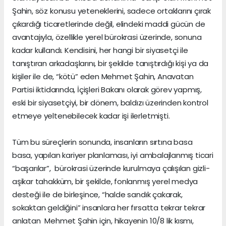
Şahin, söz konusu yeteneklerini, sadece ortaklarını çırak
çıkardığı ticaretlerinde değil, elindeki maddi gücün de
avantajıyla, özellikle yerel bürokrasi üzerinde, sonuna
kadar kullandı. Kendisini, her hangi bir siyasetçi ile
tanıştıran arkadaşlarını, bir şekilde tanıştırdığı kişi ya da
kişiler ile de, “kötü” eden Mehmet Şahin, Anavatan
Partisi iktidarında, İçişleri Bakanı olarak görev yapmış,
eski bir siyasetçiyi, bir dönem, baldızı üzerinden kontrol
etmeye yeltenebilecek kadar işi ilerletmişti.
Tüm bu süreçlerin sonunda, insanların sırtına basa
basa, yapılan kariyer planlaması, iyi ambalajlanmış ticari
“başarılar”, bürokrasi üzerinde kurulmaya çalışılan gizli-
aşikar tahakküm, bir şekilde, fonlanmış yerel medya
desteği ile de birleşince, “halde sandık çakarak,
sokaktan geldiğini” insanlara her fırsatta tekrar tekrar
anlatan Mehmet Şahin için, hikayenin 10/8 lik kısmı,