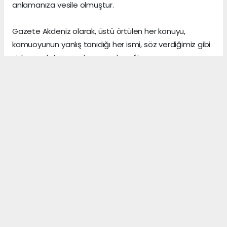
anlamanıza vesile olmuştur.
Gazete Akdeniz olarak, üstü örtülen her konuyu,
kamuoyunun yanlış tanıdığı her ismi, söz verdiğimiz gibi
sizlere anlatmaya devam edeceğiz.
Gerçeklerin üzerini, algı yöneterek kapattığını sananlar,
vicdanı ile erken yaşta vedalaşanlar ve etrafındaki
herkese zarar veren insanlar, şu dünyada asıl önemli
olanın, arkalarından “hoş bir seda” bırakmak olduğunu,
asla anlayamazlar.