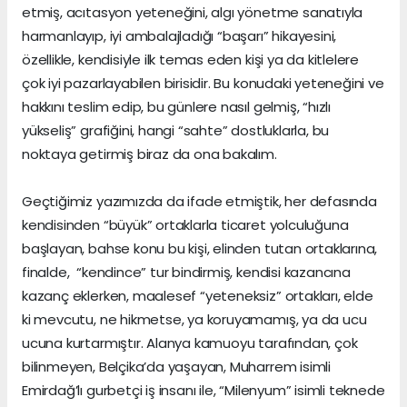
etmiş, acıtasyon yeteneğini, algı yönetme sanatıyla
harmanlayıp, iyi ambalajladığı “başarı” hikayesini,
özellikle, kendisiyle ilk temas eden kişi ya da kitlelere
çok iyi pazarlayabilen birisidir. Bu konudaki yeteneğini ve
hakkını teslim edip, bu günlere nasıl gelmiş, “hızlı
yükseliş” grafiğini, hangi “sahte” dostluklarla, bu
noktaya getirmiş biraz da ona bakalım.
Geçtiğimiz yazımızda da ifade etmiştik, her defasında
kendisinden “büyük” ortaklarla ticaret yolculuğuna
başlayan, bahse konu bu kişi, elinden tutan ortaklarına,
finalde, “kendince” tur bindirmiş, kendisi kazancına
kazanç eklerken, maalesef “yeteneksiz” ortakları, elde
ki mevcutu, ne hikmetse, ya koruyamamış, ya da ucu
ucuna kurtarmıştır. Alanya kamuoyu tarafından, çok
bilinmeyen, Belçika’da yaşayan, Muharrem isimli
Emirdağ’lı gurbetçi iş insanı ile, “Milenyum” isimli teknede