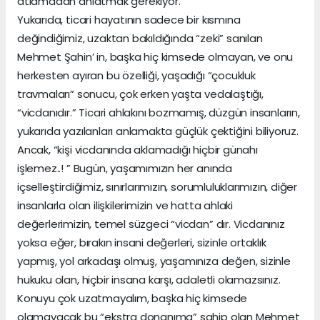
atlamadan anlatmak gerekiyor.
Yukarıda, ticari hayatının sadece bir kısmına
değindiğimiz, uzaktan bakıldığında “zeki” sanılan
Mehmet Şahin’ in, başka hiç kimsede olmayan, ve onu
herkesten ayıran bu özelliği, yaşadığı “çocukluk
travmaları” sonucu, çok erken yaşta vedalaştığı,
“vicdanıdır.” Ticari ahlakını bozmamış, düzgün insanların,
yukarıda yazılanları anlamakta güçlük çektiğini biliyoruz.
Ancak, “kişi vicdanında aklamadığı hiçbir günahı
işlemez..! ” Bugün, yaşamımızın her anında
içselleştirdiğimiz, sınırlarımızın, sorumluluklarımızın, diğer
insanlarla olan ilişkilerimizin ve hatta ahlaki
değerlerimizin, temel süzgeci “vicdan” dır. Vicdanınız
yoksa eğer, bırakın insani değerleri, sizinle ortaklık
yapmış, yol arkadaşı olmuş, yaşamınıza değen, sizinle
hukuku olan, hiçbir insana karşı, adaletli olamazsınız.
Konuyu çok uzatmayalım, başka hiç kimsede
olamayacak bu “ekstra donanıma” sahip olan Mehmet