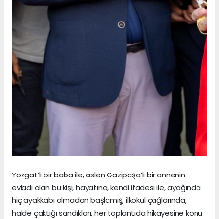
Yozgat’lı bir baba ile, aslen Gazipaşa’lı bir annenin
evladı olan bu kişi, hayatına, kendi ifadesi ile, ayağında
hiç ayakkabı olmadan başlamış, ilkokul çağlarında,
halde çaktığı sandıkları, her toplantıda hikayesine konu