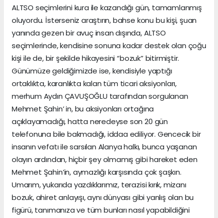
ALTSO seçimlerini kura ile kazandığı gün, tamamlanmış
oluyordu. İsterseniz araştırın, bahse konu bu kişi, şuan
yanında gezen bir avuç insan dışında, ALTSO
seçimlerinde, kendisine sonuna kadar destek olan çoğu
kişi ile de, bir şekilde hikayesini “bozuk” bitirmiştir.
Günümüze geldiğimizde ise, kendisiyle yaptığı
ortaklıkta, karanlıkta kalan tüm ticari aksiyonları,
merhum Aydın ÇAVUŞOĞLU tarafından sorgulanan
Mehmet Şahin’ in, bu aksiyonları ortağına
açıklayamadığı, hatta neredeyse son 20 gün
telefonuna bile bakmadığı, iddaa ediliyor. Gencecik bir
insanın vefatı ile sarsılan Alanya halkı, bunca yaşanan
olayın ardından, hiçbir şey olmamış gibi hareket eden
Mehmet Şahin’in, aymazlığı karşısında çok şaşkın.
Umarım, yukarıda yazdıklarımız, terazisi kırık, mizanı
bozuk, ahiret anlayışı, aynı dünyası gibi yanlış olan bu
figürü, tanımanıza ve tüm bunları nasıl yapabildiğini