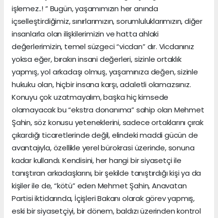
işlemez..! ” Bugün, yaşamımızın her anında
içselleştirdiğimiz, sınırlarımızın, sorumluluklarımızın, diğer
insanlarla olan ilişkilerimizin ve hatta ahlaki
değerlerimizin, temel süzgeci “vicdan” dır. Vicdanınız
yoksa eğer, bırakın insani değerleri, sizinle ortaklık
yapmış, yol arkadaşı olmuş, yaşamınıza değen, sizinle
hukuku olan, hiçbir insana karşı, adaletli olamazsınız.
Konuyu çok uzatmayalım, başka hiç kimsede
olamayacak bu “ekstra donanıma” sahip olan Mehmet
Şahin, söz konusu yeteneklerini, sadece ortaklarını çırak
çıkardığı ticaretlerinde değil, elindeki maddi gücün de
avantajıyla, özellikle yerel bürokrasi üzerinde, sonuna
kadar kullandı. Kendisini, her hangi bir siyasetçi ile
tanıştıran arkadaşlarını, bir şekilde tanıştırdığı kişi ya da
kişiler ile de, “kötü” eden Mehmet Şahin, Anavatan
Partisi iktidarında, İçişleri Bakanı olarak görev yapmış,
eski bir siyasetçiyi, bir dönem, baldızı üzerinden kontrol