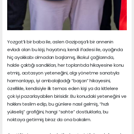
Yozgat’lı bir baba ile, aslen Gazipaşa’lı bir annenin
evladı olan bu kişi, hayatına, kendi ifadesi ile, ayağında
hiç ayakkabı olmadan başlamış, ilkokul çağlarında,
halde çaktığı sandıkları, her toplantıda hikayesine konu
etmiş, acıtasyon yeteneğini, algı yönetme sanatıyla
harmanlayıp, iyi ambalajladığı “başarı” hikayesini,
özellikle, kendisiyle ilk temas eden kişi ya da kitlelere
çok iyi pazarlayabilen birisidir. Bu konudaki yeteneğini ve
hakkını teslim edip, bu günlere nasıl gelmiş, “hızlı
yükseliş” grafiğini, hangi “sahte” dostluklarla, bu
noktaya getirmiş biraz da ona bakalım.