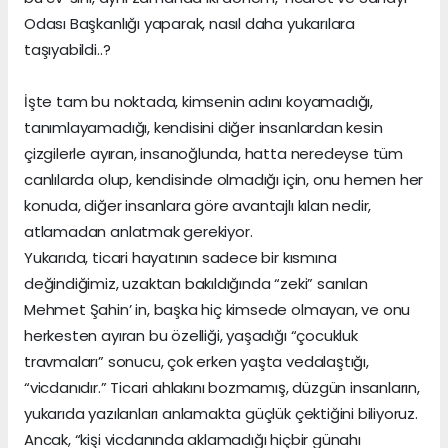
Odası Başkanlığı yaparak, nasıl daha yukarılara
taşıyabildi..?
İşte tam bu noktada, kimsenin adını koyamadığı,
tanımlayamadığı, kendisini diğer insanlardan kesin
çizgilerle ayıran, insanoğlunda, hatta neredeyse tüm
canlılarda olup, kendisinde olmadığı için, onu hemen her
konuda, diğer insanlara göre avantajlı kılan nedir,
atlamadan anlatmak gerekiyor.
Yukarıda, ticari hayatının sadece bir kısmına
değindiğimiz, uzaktan bakıldığında “zeki” sanılan
Mehmet Şahin’ in, başka hiç kimsede olmayan, ve onu
herkesten ayıran bu özelliği, yaşadığı “çocukluk
travmaları” sonucu, çok erken yaşta vedalaştığı,
“vicdanıdır.” Ticari ahlakını bozmamış, düzgün insanların,
yukarıda yazılanları anlamakta güçlük çektiğini biliyoruz.
Ancak, “kişi vicdanında aklamadığı hiçbir günahı