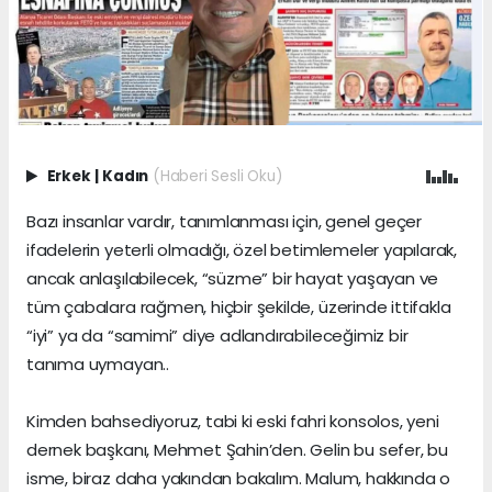
Erkek
|
Kadın
(Haberi Sesli Oku)
Bazı insanlar vardır, tanımlanması için, genel geçer
ifadelerin yeterli olmadığı, özel betimlemeler yapılarak,
ancak anlaşılabilecek, “süzme” bir hayat yaşayan ve
tüm çabalara rağmen, hiçbir şekilde, üzerinde ittifakla
“iyi” ya da “samimi” diye adlandırabileceğimiz bir
tanıma uymayan..
Kimden bahsediyoruz, tabi ki eski fahri konsolos, yeni
dernek başkanı, Mehmet Şahin’den. Gelin bu sefer, bu
isme, biraz daha yakından bakalım. Malum, hakkında o