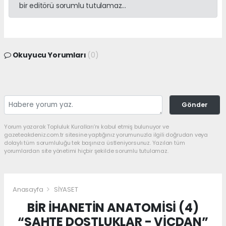
bir editörü sorumlu tutulamaz...
Okuyucu Yorumları
(0)
Gönder
Yorum yazarak Topluluk Kuralları’nı kabul etmiş bulunuyor ve
gazeteakdeniz.com.tr sitesine yaptığınız yorumunuzla ilgili doğrudan veya
dolaylı tüm sorumluluğu tek başınıza üstleniyorsunuz. Yazılan tüm
yorumlardan site yönetimi hiçbir şekilde sorumlu tutulamaz.
Anasayfa
SİYASET
BİR İHANETİN ANATOMİSİ (4)
“SAHTE DOSTLUKLAR - VİCDAN”