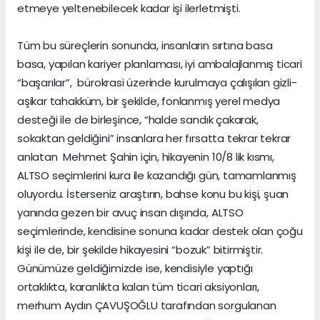
etmeye yeltenebilecek kadar işi ilerletmişti.
Tüm bu süreçlerin sonunda, insanların sırtına basa
basa, yapılan kariyer planlaması, iyi ambalajlanmış ticari
“başarılar”, bürokrasi üzerinde kurulmaya çalışılan gizli-
aşikar tahakküm, bir şekilde, fonlanmış yerel medya
desteği ile de birleşince, “halde sandık çakarak,
sokaktan geldiğini” insanlara her fırsatta tekrar tekrar
anlatan Mehmet Şahin için, hikayenin 10/8 lik kısmı,
ALTSO seçimlerini kura ile kazandığı gün, tamamlanmış
oluyordu. İsterseniz araştırın, bahse konu bu kişi, şuan
yanında gezen bir avuç insan dışında, ALTSO
seçimlerinde, kendisine sonuna kadar destek olan çoğu
kişi ile de, bir şekilde hikayesini “bozuk” bitirmiştir.
Günümüze geldiğimizde ise, kendisiyle yaptığı
ortaklıkta, karanlıkta kalan tüm ticari aksiyonları,
merhum Aydın ÇAVUŞOĞLU tarafından sorgulanan