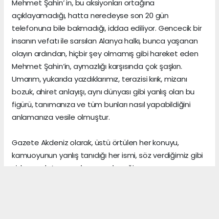
Mehmet Şahin’ in, bu aksiyonları ortağına
açıklayamadığı, hatta neredeyse son 20 gün
telefonuna bile bakmadığı, iddaa ediliyor. Gencecik bir
insanın vefatı ile sarsılan Alanya halkı, bunca yaşanan
olayın ardından, hiçbir şey olmamış gibi hareket eden
Mehmet Şahin’in, aymazlığı karşısında çok şaşkın.
Umarım, yukarıda yazdıklarımız, terazisi kırık, mizanı
bozuk, ahiret anlayışı, aynı dünyası gibi yanlış olan bu
figürü, tanımanıza ve tüm bunları nasıl yapabildiğini
anlamanıza vesile olmuştur.
Gazete Akdeniz olarak, üstü örtülen her konuyu,
kamuoyunun yanlış tanıdığı her ismi, söz verdiğimiz gibi
sizlere anlatmaya devam edeceğiz.
Gerçeklerin üzerini, algı yöneterek kapattığını sananlar,
vicdanı ile erken yaşta vedalaşanlar ve etrafındaki
herkese zarar veren insanlar, şu dünyada asıl önemli
olanın, arkalarından “hoş bir seda” bırakmak olduğunu,