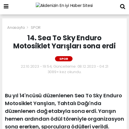
Anasayfa
SPOR
14. Sea To Sky Enduro
Motosiklet Yarışları sona erdi
SPOR
22.10.2023 - 19:54, Güncelleme: 08.12.2023 - 04:21
3089+ kez okundu.
Bu yıl 14'ncüsü düzenlenen Sea To Sky Enduro
Motosiklet Yarışları, Tahtalı Dağı'nda
düzenlenen dağ etabıyla sona erdi. Yarışın
hemen ardından ödül töreniyle organizasyon
sona ererken, sporculara ödülleri verildi.