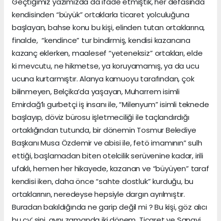
Geçtiğimiz yazımızda da ifade etmiştik, her defasında
kendisinden “büyük” ortaklarla ticaret yolculuğuna
başlayan, bahse konu bu kişi, elinden tutan ortaklarına,
finalde, “kendince” tur bindirmiş, kendisi kazancına
kazanç eklerken, maalesef “yeteneksiz” ortakları, elde
ki mevcutu, ne hikmetse, ya koruyamamış, ya da ucu
ucuna kurtarmıştır. Alanya kamuoyu tarafından, çok
bilinmeyen, Belçika’da yaşayan, Muharrem isimli
Emirdağ’lı gurbetçi iş insanı ile, “Milenyum” isimli teknede
başlayıp, döviz bürosu işletmeciliği ile taçlandırdığı
ortaklığından tutunda, bir dönemin Tosmur Belediye
Başkanı Musa Özdemir ve abisi ile, fetö imamının” sulh
ettiği, başlamadan biten otelcilik serüvenine kadar, irili
ufaklı, hemen her hikayede, kazanan ve “büyüyen” taraf
kendisi iken, daha önce “sahte dostluk” kurduğu, bu
ortaklarının, neredeyse hepsiyle dargın ayrılmıştır.
Buradan bakıldığında ne garip değil mi ? Bu kişi, göz alıcı
bu cv’ sini, aynı zamanda iki dönem, Ticaret ve Sanayi