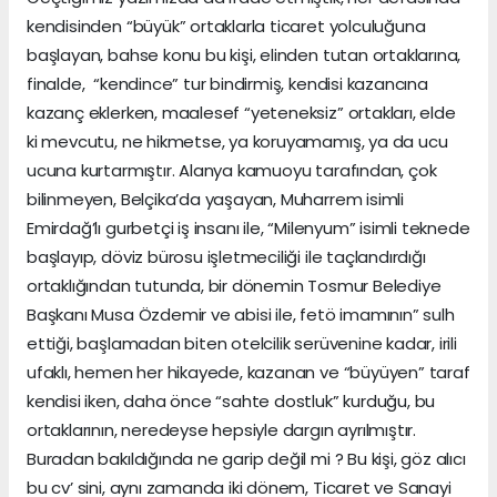
kendisinden “büyük” ortaklarla ticaret yolculuğuna
başlayan, bahse konu bu kişi, elinden tutan ortaklarına,
finalde, “kendince” tur bindirmiş, kendisi kazancına
kazanç eklerken, maalesef “yeteneksiz” ortakları, elde
ki mevcutu, ne hikmetse, ya koruyamamış, ya da ucu
ucuna kurtarmıştır. Alanya kamuoyu tarafından, çok
bilinmeyen, Belçika’da yaşayan, Muharrem isimli
Emirdağ’lı gurbetçi iş insanı ile, “Milenyum” isimli teknede
başlayıp, döviz bürosu işletmeciliği ile taçlandırdığı
ortaklığından tutunda, bir dönemin Tosmur Belediye
Başkanı Musa Özdemir ve abisi ile, fetö imamının” sulh
ettiği, başlamadan biten otelcilik serüvenine kadar, irili
ufaklı, hemen her hikayede, kazanan ve “büyüyen” taraf
kendisi iken, daha önce “sahte dostluk” kurduğu, bu
ortaklarının, neredeyse hepsiyle dargın ayrılmıştır.
Buradan bakıldığında ne garip değil mi ? Bu kişi, göz alıcı
bu cv’ sini, aynı zamanda iki dönem, Ticaret ve Sanayi