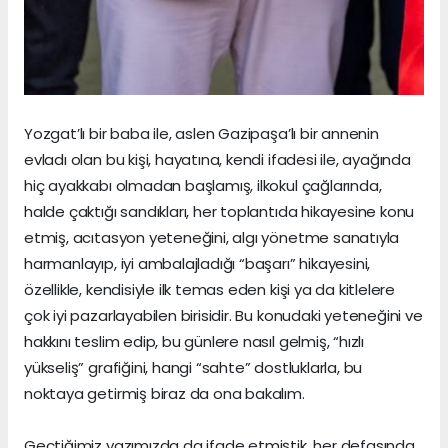
Yozgat’lı bir baba ile, aslen Gazipaşa’lı bir annenin
evladı olan bu kişi, hayatına, kendi ifadesi ile, ayağında
hiç ayakkabı olmadan başlamış, ilkokul çağlarında,
halde çaktığı sandıkları, her toplantıda hikayesine konu
etmiş, acıtasyon yeteneğini, algı yönetme sanatıyla
harmanlayıp, iyi ambalajladığı “başarı” hikayesini,
özellikle, kendisiyle ilk temas eden kişi ya da kitlelere
çok iyi pazarlayabilen birisidir. Bu konudaki yeteneğini ve
hakkını teslim edip, bu günlere nasıl gelmiş, “hızlı
yükseliş” grafiğini, hangi “sahte” dostluklarla, bu
noktaya getirmiş biraz da ona bakalım.
Geçtiğimiz yazımızda da ifade etmiştik, her defasında