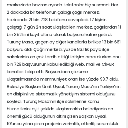
merkezinde haziran ayında telefonlar hiç susmadı. Her
2 dakikada bir telefonun çaldığı çağrı merkezi,
haziranda 21 bin 728 telefonu cevapladı. 17 kişinin
çalıştığı 7 gün 24 saat ulaşılabilen merkez, çağrılardan 11
bin 352’sini kayıt altına alarak başvuru haline getirdi.
Turunç Masa, geçen ay diğer kanallarla birlikte 13 bin 661
başvuru aldı. Çağrı merkezi, yüzde 83.1’lik payla ilçe
sakinlerinin en çok tercih ettiği iletişim aracı olurken onu
bin 729 başvurunun kabul edildiği web, mail ve CİMER
kanalları takip etti. Başvuruların çözüme
ulaştırılmasında memnuniyet oranı ise yüzde 93.7 oldu.
Belediye Başkanı Ümit Uysal, Turunç Masa’nın Türkiye’nin
en disiplinli ve sistematik yönetişim sistemi olduğunu
söyledi. Turunç Masa’nın ilçe sakinlerine kamu
hizmetlerini eşit şekilde ulaştırmakta belediyenin en
önemli gücü olduğunun altını çizen Başkan Uysal,
10’uncu yılına giren projenin verimlilik, etkinlik, sorumluluk