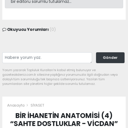
bir editörü sorumlu tutulamaz...
Okuyucu Yorumları
(0)
Gönder
Yorum yazarak Topluluk Kuralları’nı kabul etmiş bulunuyor ve
gazeteakdeniz.com.tr sitesine yaptığınız yorumunuzla ilgili doğrudan veya
dolaylı tüm sorumluluğu tek başınıza üstleniyorsunuz. Yazılan tüm
yorumlardan site yönetimi hiçbir şekilde sorumlu tutulamaz.
Anasayfa
SİYASET
BİR İHANETİN ANATOMİSİ (4)
“SAHTE DOSTLUKLAR - VİCDAN”