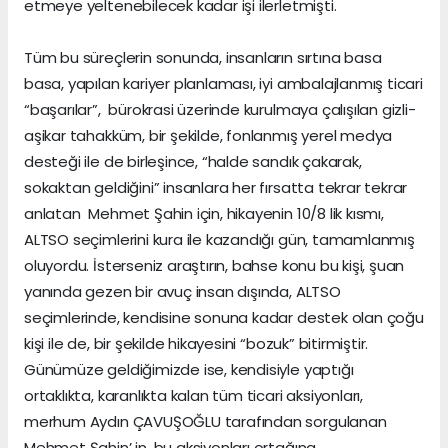
etmeye yeltenebilecek kadar işi ilerletmişti.
Tüm bu süreçlerin sonunda, insanların sırtına basa
basa, yapılan kariyer planlaması, iyi ambalajlanmış ticari
“başarılar”, bürokrasi üzerinde kurulmaya çalışılan gizli-
aşikar tahakküm, bir şekilde, fonlanmış yerel medya
desteği ile de birleşince, “halde sandık çakarak,
sokaktan geldiğini” insanlara her fırsatta tekrar tekrar
anlatan Mehmet Şahin için, hikayenin 10/8 lik kısmı,
ALTSO seçimlerini kura ile kazandığı gün, tamamlanmış
oluyordu. İsterseniz araştırın, bahse konu bu kişi, şuan
yanında gezen bir avuç insan dışında, ALTSO
seçimlerinde, kendisine sonuna kadar destek olan çoğu
kişi ile de, bir şekilde hikayesini “bozuk” bitirmiştir.
Günümüze geldiğimizde ise, kendisiyle yaptığı
ortaklıkta, karanlıkta kalan tüm ticari aksiyonları,
merhum Aydın ÇAVUŞOĞLU tarafından sorgulanan
Mehmet Şahin’ in, bu aksiyonları ortağına