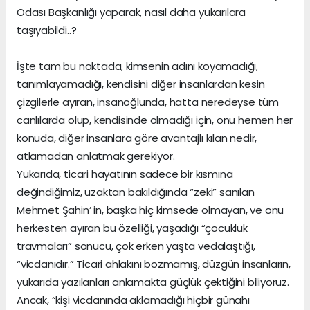
Odası Başkanlığı yaparak, nasıl daha yukarılara
taşıyabildi..?
İşte tam bu noktada, kimsenin adını koyamadığı,
tanımlayamadığı, kendisini diğer insanlardan kesin
çizgilerle ayıran, insanoğlunda, hatta neredeyse tüm
canlılarda olup, kendisinde olmadığı için, onu hemen her
konuda, diğer insanlara göre avantajlı kılan nedir,
atlamadan anlatmak gerekiyor.
Yukarıda, ticari hayatının sadece bir kısmına
değindiğimiz, uzaktan bakıldığında “zeki” sanılan
Mehmet Şahin’ in, başka hiç kimsede olmayan, ve onu
herkesten ayıran bu özelliği, yaşadığı “çocukluk
travmaları” sonucu, çok erken yaşta vedalaştığı,
“vicdanıdır.” Ticari ahlakını bozmamış, düzgün insanların,
yukarıda yazılanları anlamakta güçlük çektiğini biliyoruz.
Ancak, “kişi vicdanında aklamadığı hiçbir günahı