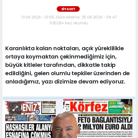
SİYASET
13.06.2026 - 01:55, Güncelleme: 25.06.2026 - 09:47
53028+ kez okundu.
Karanlıkta kalan noktaları, açık yüreklilikle
ortaya koymaktan çekinmediğimiz için,
büyük kitleler tarafından, dikkatle takip
edildiğini, gelen olumlu tepkiler üzerinden de
anladığımız, yazı dizimize devam ediyoruz.