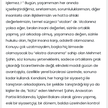
işlemez..! ” Bugün, yaşamımızın her anında
içselleştirdiğimiz, sınırlarımızın, sorumluluklarımızın, diğer
insanlarla olan ilişkilerimizin ve hatta ahlaki
değerlerimizin, temel süzgeci “vicdan” dır. Vicdanınız
yoksa eğer, bırakın insani değerleri, sizinle ortaklık
yapmış, yol arkadaşı olmuş, yaşamınıza değen, sizinle
hukuku olan, hiçbir insana karşı, adaletli olamazsınız.
Konuyu çok uzatmayalım, başka hiç kimsede
olamayacak bu “ekstra donanıma” sahip olan Mehmet
Şahin, söz konusu yeteneklerini, sadece ortaklarını çırak
çıkardığı ticaretlerinde değil, elindeki maddi gücün de
avantajıyla, özellikle yerel bürokrasi üzerinde, sonuna
kadar kullandı. Kendisini, her hangi bir siyasetçi ile
tanıştıran arkadaşlarını, bir şekilde tanıştırdığı kişi ya da
kişiler ile de, “kötü” eden Mehmet Şahin, Anavatan
Partisi iktidarında, İçişleri Bakanı olarak görev yapmış,
eski bir siyasetçiyi, bir dönem, baldızı üzerinden kontrol