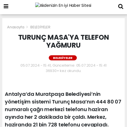
Anasayfa
BELEDİYELER
TURUNÇ MASA'YA TELEFON
YAĞMURU
BELEDİYELER
05.07.2024 - 15:41, Güncelleme: 05.07.2024 - 15:41
36930+ kez okundu.
Antalya’da Muratpaşa Belediyesi’nin
yönetişim sistemi Turunç Masa’nın 444 80 07
numaralı çağrı merkezi telefonu haziran
ayında her 2 dakikada bir çaldı. Merkez,
haziranda 21 bin 728 telefonu cevapladı.