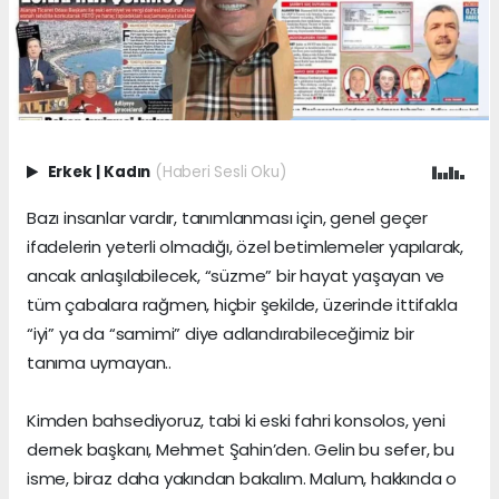
Erkek
|
Kadın
(Haberi Sesli Oku)
Bazı insanlar vardır, tanımlanması için, genel geçer
ifadelerin yeterli olmadığı, özel betimlemeler yapılarak,
ancak anlaşılabilecek, “süzme” bir hayat yaşayan ve
tüm çabalara rağmen, hiçbir şekilde, üzerinde ittifakla
“iyi” ya da “samimi” diye adlandırabileceğimiz bir
tanıma uymayan..
Kimden bahsediyoruz, tabi ki eski fahri konsolos, yeni
dernek başkanı, Mehmet Şahin’den. Gelin bu sefer, bu
isme, biraz daha yakından bakalım. Malum, hakkında o