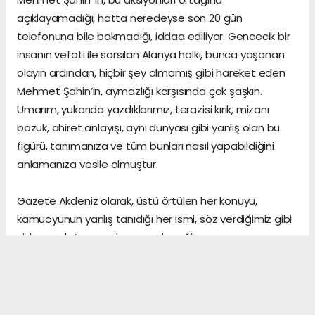
açıklayamadığı, hatta neredeyse son 20 gün
telefonuna bile bakmadığı, iddaa ediliyor. Gencecik bir
insanın vefatı ile sarsılan Alanya halkı, bunca yaşanan
olayın ardından, hiçbir şey olmamış gibi hareket eden
Mehmet Şahin’in, aymazlığı karşısında çok şaşkın.
Umarım, yukarıda yazdıklarımız, terazisi kırık, mizanı
bozuk, ahiret anlayışı, aynı dünyası gibi yanlış olan bu
figürü, tanımanıza ve tüm bunları nasıl yapabildiğini
anlamanıza vesile olmuştur.
Gazete Akdeniz olarak, üstü örtülen her konuyu,
kamuoyunun yanlış tanıdığı her ismi, söz verdiğimiz gibi
sizlere anlatmaya devam edeceğiz.
Gerçeklerin üzerini, algı yöneterek kapattığını sananlar,
vicdanı ile erken yaşta vedalaşanlar ve etrafındaki
herkese zarar veren insanlar, şu dünyada asıl önemli
olanın, arkalarından “hoş bir seda” bırakmak olduğunu,