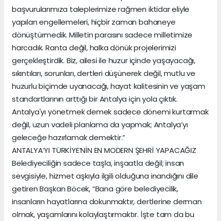
başvurularımıza taleplerimize rağmen iktidar eliyle
yapılan engellemeleri, hiçbir zaman bahaneye
dönüştürmedik. Milletin parasını sadece milletimize
harcadık. Ranta değil, halka dönük projelerimizi
gerçekleştirdik. Biz, ailesi ile huzur içinde yaşayacağı,
sıkıntıları, sorunları, dertleri düşünerek değil, mutlu ve
huzurlu biçimde uyanacağı, hayat kalitesinin ve yaşam
standartlarının arttığı bir Antalya için yola çıktık.
Antalya'yı yönetmek demek sadece dönemi kurtarmak
değil, uzun vadeli planlama da yapmak; Antalya’yı
geleceğe hazırlamak demektir.”
ANTALYA’YI TÜRKİYE’NİN EN MODERN ŞEHRİ YAPACAĞIZ
Belediyeciliğin sadece taşla, inşaatla değil; insan
sevgisiyle, hizmet aşkıyla ilgili olduğuna inandığını dile
getiren Başkan Böcek, “Bana göre belediyecilik,
insanların hayatlarına dokunmaktır, dertlerine derman
olmak, yaşamlarını kolaylaştırmaktır. İşte tam da bu