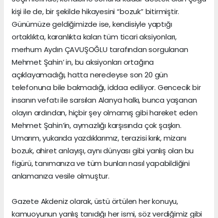
kişi ile de, bir şekilde hikayesini “bozuk” bitirmiştir.
Günümüze geldiğimizde ise, kendisiyle yaptığı
ortaklıkta, karanlıkta kalan tüm ticari aksiyonları,
merhum Aydın ÇAVUŞOĞLU tarafından sorgulanan
Mehmet Şahin’ in, bu aksiyonları ortağına
açıklayamadığı, hatta neredeyse son 20 gün
telefonuna bile bakmadığı, iddaa ediliyor. Gencecik bir
insanın vefatı ile sarsılan Alanya halkı, bunca yaşanan
olayın ardından, hiçbir şey olmamış gibi hareket eden
Mehmet Şahin’in, aymazlığı karşısında çok şaşkın.
Umarım, yukarıda yazdıklarımız, terazisi kırık, mizanı
bozuk, ahiret anlayışı, aynı dünyası gibi yanlış olan bu
figürü, tanımanıza ve tüm bunları nasıl yapabildiğini
anlamanıza vesile olmuştur.
Gazete Akdeniz olarak, üstü örtülen her konuyu,
kamuoyunun yanlış tanıdığı her ismi, söz verdiğimiz gibi