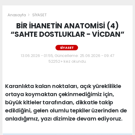
Anasayfa
SİYASET
BİR İHANETİN ANATOMİSİ (4)
“SAHTE DOSTLUKLAR - VİCDAN”
SİYASET
13.06.2026 - 01:55, Güncelleme: 25.06.2026 - 09:47
52252+ kez okundu.
Karanlıkta kalan noktaları, açık yüreklilikle
ortaya koymaktan çekinmediğimiz için,
büyük kitleler tarafından, dikkatle takip
edildiğini, gelen olumlu tepkiler üzerinden de
anladığımız, yazı dizimize devam ediyoruz.