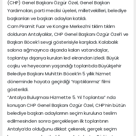
(CHP) Genel Başkanı Özgür Özel, Genel Başkan
Yardımcıları, parti meclisi üyeleri, milletvekilleri, belediye
başkanları ve başkan adayları katıldı.
Cam Piramit Fuar ve Kongre Merkezi’ni tıklım tıklım
dolduran Antalyalılar, CHP Genel Başkanı Özgür Özel’i ve
Başkan Böcek’i sevgi gösterisiyle karşıladı. Kalabalık
salona sığmayınca dışarıda kalan vatandaşlar,
toplantıyı dışarıya kurulan led ekrandan izledi. Büyük
coşku ve heyecanın yaşandığı toplantıda Büyükşehir
Belediye Başkanı Muhittin Böcek’in 5 yıllık hizmet
döneminde hayata geçirdiği ‘Yaptıklarımız’ filmi
gösterildi.
“Antalya Buluşması Hizmette 5. Yıl Toplantısı” nda
konuşan CHP Genel Başkanı Özgür Özel, CHP’nin bütün
belediye başkan adaylarının seçim kuruluna teslim
edilmesinden sonra gerçekleşen ilk toplantının
Antalya’da olduğunu dikkat çekerek, gerçek seçim