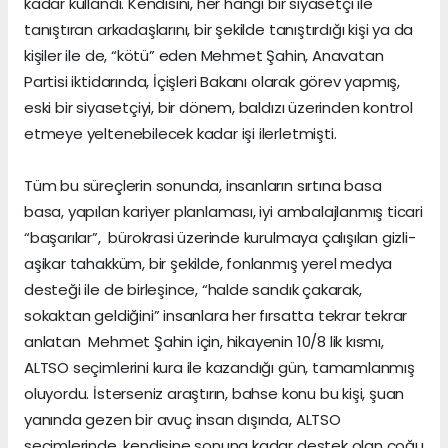
kadar kullandı. Kendisini, her hangi bir siyasetçi ile
tanıştıran arkadaşlarını, bir şekilde tanıştırdığı kişi ya da
kişiler ile de, “kötü” eden Mehmet Şahin, Anavatan
Partisi iktidarında, İçişleri Bakanı olarak görev yapmış,
eski bir siyasetçiyi, bir dönem, baldızı üzerinden kontrol
etmeye yeltenebilecek kadar işi ilerletmişti.
Tüm bu süreçlerin sonunda, insanların sırtına basa
basa, yapılan kariyer planlaması, iyi ambalajlanmış ticari
“başarılar”, bürokrasi üzerinde kurulmaya çalışılan gizli-
aşikar tahakküm, bir şekilde, fonlanmış yerel medya
desteği ile de birleşince, “halde sandık çakarak,
sokaktan geldiğini” insanlara her fırsatta tekrar tekrar
anlatan Mehmet Şahin için, hikayenin 10/8 lik kısmı,
ALTSO seçimlerini kura ile kazandığı gün, tamamlanmış
oluyordu. İsterseniz araştırın, bahse konu bu kişi, şuan
yanında gezen bir avuç insan dışında, ALTSO
seçimlerinde, kendisine sonuna kadar destek olan çoğu