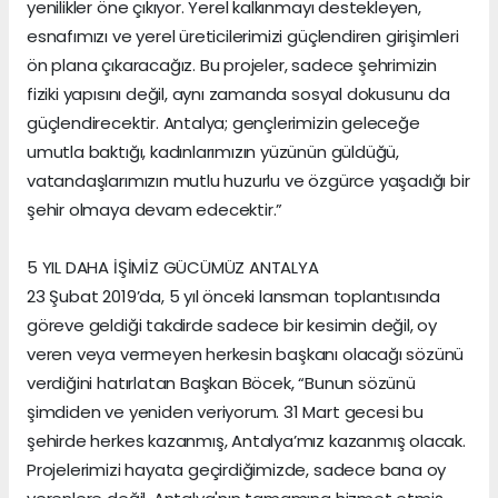
yenilikler öne çıkıyor. Yerel kalkınmayı destekleyen,
esnafımızı ve yerel üreticilerimizi güçlendiren girişimleri
ön plana çıkaracağız. Bu projeler, sadece şehrimizin
fiziki yapısını değil, aynı zamanda sosyal dokusunu da
güçlendirecektir. Antalya; gençlerimizin geleceğe
umutla baktığı, kadınlarımızın yüzünün güldüğü,
vatandaşlarımızın mutlu huzurlu ve özgürce yaşadığı bir
şehir olmaya devam edecektir.”
5 YIL DAHA İŞİMİZ GÜCÜMÜZ ANTALYA
23 Şubat 2019’da, 5 yıl önceki lansman toplantısında
göreve geldiği takdirde sadece bir kesimin değil, oy
veren veya vermeyen herkesin başkanı olacağı sözünü
verdiğini hatırlatan Başkan Böcek, “Bunun sözünü
şimdiden ve yeniden veriyorum. 31 Mart gecesi bu
şehirde herkes kazanmış, Antalya’mız kazanmış olacak.
Projelerimizi hayata geçirdiğimizde, sadece bana oy