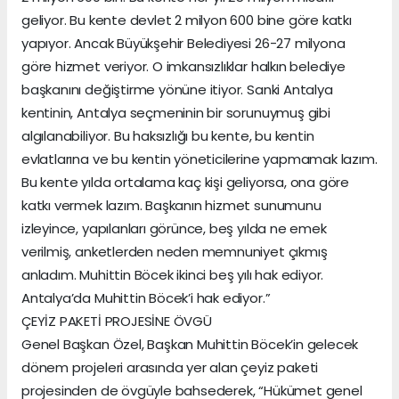
geliyor. Bu kente devlet 2 milyon 600 bine göre katkı
yapıyor. Ancak Büyükşehir Belediyesi 26-27 milyona
göre hizmet veriyor. O imkansızlıklar halkın belediye
başkanını değiştirme yönüne itiyor. Sanki Antalya
kentinin, Antalya seçmeninin bir sorunuymuş gibi
algılanabiliyor. Bu haksızlığı bu kente, bu kentin
evlatlarına ve bu kentin yöneticilerine yapmamak lazım.
Bu kente yılda ortalama kaç kişi geliyorsa, ona göre
katkı vermek lazım. Başkanın hizmet sunumunu
izleyince, yapılanları görünce, beş yılda ne emek
verilmiş, anketlerden neden memnuniyet çıkmış
anladım. Muhittin Böcek ikinci beş yılı hak ediyor.
Antalya’da Muhittin Böcek’i hak ediyor.”
ÇEYİZ PAKETİ PROJESİNE ÖVGÜ
Genel Başkan Özel, Başkan Muhittin Böcek’in gelecek
dönem projeleri arasında yer alan çeyiz paketi
projesinden de övgüyle bahsederek, “Hükümet genel