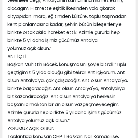
verenlere değil, Antalya'nın tamamına hizmet etmiş
olacağım. Hizmette eşitlik ilkesinden yola çıkarak
altyapıdan imara, eğitimden kültüre, toplu taşımadan
kent planlamasına kadar, şehrin bütün bileşenleriyle
birlikte ortak akılla hareket ettik. Azimle gururla hep
birlikte 5 yıl daha işimiz gücümüz Antalya
yolumuz açık olsun.”
ANT İÇTİ
Başkan Muhittin Böcek, konuşmasını şöyle bitirdi: “Tıpkı
geçtiğimiz 5 yılda olduğu gibi tekrar Ant içiyorum. Ant
olsun Antalya'ya, çok çalışacağız. Ant olsun Antalya'ya,
birlikte başaracağız. Ant olsun Antalya'ya, Antalyalıya
biz kazandıracağız. Ant olsun Antalya’ya herkesin
başkanı olmaktan bir an olsun vazgeçmeyeceğim.
Azimle gururla hep birlikte 5 yıl daha işimiz gücümüz
Antalya yolumuz açık olsun.”
YOLUMUZ AÇIK OLSUN
Toplantıda konuşan CHP İl Başkanı Nail Kamacı ise,