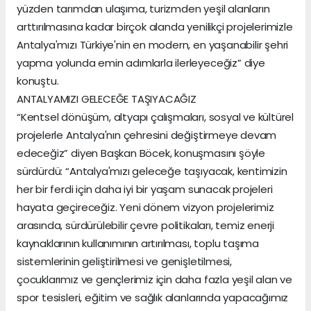
yüzden tarımdan ulaşıma, turizmden yeşil alanların
arttırılmasına kadar birçok alanda yenilikçi projelerimizle
Antalya'mızı Türkiye'nin en modern, en yaşanabilir şehri
yapma yolunda emin adımlarla ilerleyeceğiz” diye
konuştu.
ANTALYAMIZI GELECEĞE TAŞIYACAĞIZ
“Kentsel dönüşüm, altyapı çalışmaları, sosyal ve kültürel
projelerle Antalya'nın çehresini değiştirmeye devam
edeceğiz” diyen Başkan Böcek, konuşmasını şöyle
sürdürdü: “Antalya'mızı geleceğe taşıyacak, kentimizin
her bir ferdi için daha iyi bir yaşam sunacak projeleri
hayata geçireceğiz. Yeni dönem vizyon projelerimiz
arasında, sürdürülebilir çevre politikaları, temiz enerji
kaynaklarının kullanımının artırılması, toplu taşıma
sistemlerinin geliştirilmesi ve genişletilmesi,
çocuklarımız ve gençlerimiz için daha fazla yeşil alan ve
spor tesisleri, eğitim ve sağlık alanlarında yapacağımız