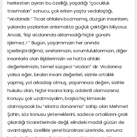
herkesten ayıran bu özelliği, yaşadığı “çocukluk
travmaları” sonucu, çok erken yaşta vedalaştığı,
“vicdanıdır.” Ticari ahlakını bozmamış, düzgün insanların,
yukarıda yazılanları anlamakta güçlük çektiğini biliyoruz.
Ancak, “kişi vicdanında aklamadığı hiçbir günahı
işlemez..! ” Bugün, yaşamımızın her anında
içselleştirdiğimiz, sınırlarımızın, sorumluluklarımızın, diğer
insanlarla olan ilişkilerimizin ve hatta ahlaki
değerlerimizin, temel süzgeci “vicdan” dır. Vicdanınız
yoksa eğer, bırakın insani değerleri, sizinle ortaklık
yapmış, yol arkadaşı olmuş, yaşamınıza değen, sizinle
hukuku olan, hiçbir insana karşı, adaletli olamazsınız.
Konuyu çok uzatmayalım, başka hiç kimsede
olamayacak bu “ekstra donanıma” sahip olan Mehmet
Şahin, söz konusu yeteneklerini, sadece ortaklarını çırak
çıkardığı ticaretlerinde değil, elindeki maddi gücün de
avantajıyla, özellikle yerel bürokrasi üzerinde, sonuna