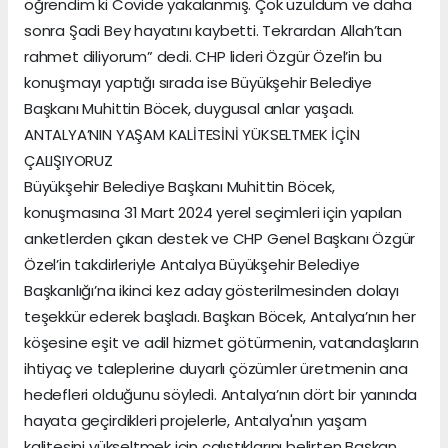
öğrendim ki Covide yakalanmış. Çok üzüldüm ve daha
sonra Şadi Bey hayatını kaybetti. Tekrardan Allah’tan
rahmet diliyorum” dedi. CHP lideri Özgür Özel’in bu
konuşmayı yaptığı sırada ise Büyükşehir Belediye
Başkanı Muhittin Böcek, duygusal anlar yaşadı.
ANTALYA’NIN YAŞAM KALİTESİNİ YÜKSELTMEK İÇİN
ÇALIŞIYORUZ
Büyükşehir Belediye Başkanı Muhittin Böcek,
konuşmasına 31 Mart 2024 yerel seçimleri için yapılan
anketlerden çıkan destek ve CHP Genel Başkanı Özgür
Özel’in takdirleriyle Antalya Büyükşehir Belediye
Başkanlığı’na ikinci kez aday gösterilmesinden dolayı
teşekkür ederek başladı. Başkan Böcek, Antalya’nın her
köşesine eşit ve adil hizmet götürmenin, vatandaşların
ihtiyaç ve taleplerine duyarlı çözümler üretmenin ana
hedefleri olduğunu söyledi. Antalya’nın dört bir yanında
hayata geçirdikleri projelerle, Antalya'nın yaşam
kalitesini yükseltmek için çalıştıklarını belirten Başkan