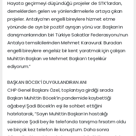
Hayata geçirmeyi düşündüğü projeler de STK’lardan,
derneklerden gelen ve yönlendirmelerle ortaya çıkan
projeler. Antalya’nın engelli bireylere hizmet etme
yönünde de ayrı bir pozitif ayrışan yönü var. Başkan’ın
danışmanlarından biri Türkiye Sakatlar Federasyonu’nun
Antalya temsilcilerinden Mehmet Karavural. Buradan
engelli bireylere engelsiz bir kent yaratmak için çalışan
Muhittin Başkan ve Mehmet Başkan’ı teşekkür
ediyorum.”
BAŞKAN BÖCEK’İ DUYGULANDIRAN ANI
CHP Genel Başkanı Özel, toplantıya girdiği sırada
Başkan Muhittin Böcek’in pandemide kaybettiği
ağabeyi Şadi Böcek’in eşi ile sohbet ettiğini
hatırlatarak, “Sayın Muhittin Başkan’ın hastalığı
süresince Şadi bey ile telefonda tanışma fırsatım oldu
ve birçok kez telefon ile konuştum. Daha sonra