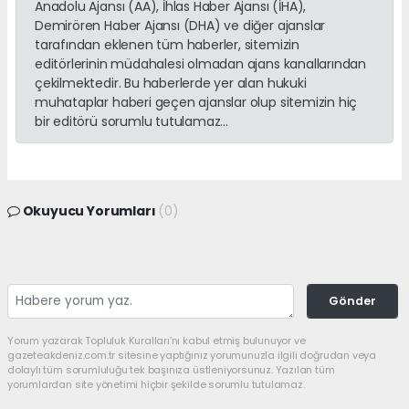
Anadolu Ajansı (AA), İhlas Haber Ajansı (İHA),
Demirören Haber Ajansı (DHA) ve diğer ajanslar
tarafından eklenen tüm haberler, sitemizin
editörlerinin müdahalesi olmadan ajans kanallarından
çekilmektedir. Bu haberlerde yer alan hukuki
muhataplar haberi geçen ajanslar olup sitemizin hiç
bir editörü sorumlu tutulamaz...
Okuyucu Yorumları
(0)
Gönder
Yorum yazarak Topluluk Kuralları’nı kabul etmiş bulunuyor ve
gazeteakdeniz.com.tr sitesine yaptığınız yorumunuzla ilgili doğrudan veya
dolaylı tüm sorumluluğu tek başınıza üstleniyorsunuz. Yazılan tüm
yorumlardan site yönetimi hiçbir şekilde sorumlu tutulamaz.