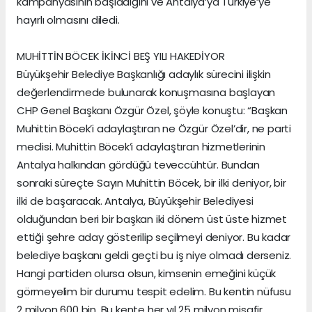
kampanyasının başladığını ve Antalya’ya Türkiye’ye
hayırlı olmasını diledi.
MUHİTTİN BÖCEK İKİNCİ BEŞ YILI HAKEDİYOR
Büyükşehir Belediye Başkanlığı adaylık sürecini ilişkin
değerlendirmede bulunarak konuşmasına başlayan
CHP Genel Başkanı Özgür Özel, şöyle konuştu: “Başkan
Muhittin Böcek’i adaylaştıran ne Özgür Özel’dir, ne parti
meclisi. Muhittin Böcek’i adaylaştıran hizmetlerinin
Antalya halkından gördüğü teveccühtür. Bundan
sonraki süreçte Sayın Muhittin Böcek, bir ilki deniyor, bir
ilki de başaracak. Antalya, Büyükşehir Belediyesi
olduğundan beri bir başkan iki dönem üst üste hizmet
ettiği şehre aday gösterilip seçilmeyi deniyor. Bu kadar
belediye başkanı geldi geçti bu iş niye olmadı derseniz.
Hangi partiden olursa olsun, kimsenin emeğini küçük
görmeyelim bir durumu tespit edelim. Bu kentin nüfusu
2 milyon 600 bin. Bu kente her yıl 25 milyon misafir