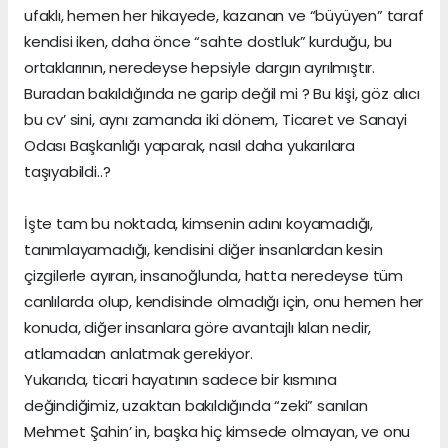
ufaklı, hemen her hikayede, kazanan ve “büyüyen” taraf
kendisi iken, daha önce “sahte dostluk” kurduğu, bu
ortaklarının, neredeyse hepsiyle dargın ayrılmıştır.
Buradan bakıldığında ne garip değil mi ? Bu kişi, göz alıcı
bu cv’ sini, aynı zamanda iki dönem, Ticaret ve Sanayi
Odası Başkanlığı yaparak, nasıl daha yukarılara
taşıyabildi..?
İşte tam bu noktada, kimsenin adını koyamadığı,
tanımlayamadığı, kendisini diğer insanlardan kesin
çizgilerle ayıran, insanoğlunda, hatta neredeyse tüm
canlılarda olup, kendisinde olmadığı için, onu hemen her
konuda, diğer insanlara göre avantajlı kılan nedir,
atlamadan anlatmak gerekiyor.
Yukarıda, ticari hayatının sadece bir kısmına
değindiğimiz, uzaktan bakıldığında “zeki” sanılan
Mehmet Şahin’ in, başka hiç kimsede olmayan, ve onu