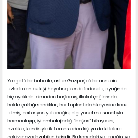
Yozgat’lı bir baba ile, aslen Gazipaşa’lı bir annenin
evladı olan bu kişi, hayatına, kendi ifadesi ile, ayağında
hiç ayakkabı olmadan başlamış, ilkokul çağlarında,
halde çaktığı sandıkları, her toplantıda hikayesine konu
etmiş, acıtasyon yeteneğini, algı yönetme sanatıyla
harmanlayıp, iyi ambalajladığı “başarı” hikayesini,
özellikle, kendisiyle ilk temas eden kişi ya da kitlelere
çok iyi pazarlayabilen birisidir. Bu konudaki yeteneğini ve