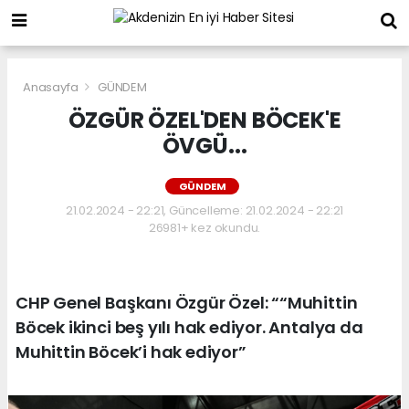
Anasayfa
GÜNDEM
ÖZGÜR ÖZEL'DEN BÖCEK'E
ÖVGÜ...
GÜNDEM
21.02.2024 - 22:21, Güncelleme: 21.02.2024 - 22:21
26981+ kez okundu.
CHP Genel Başkanı Özgür Özel: ““Muhittin
Böcek ikinci beş yılı hak ediyor. Antalya da
Muhittin Böcek’i hak ediyor”