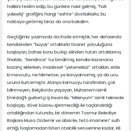
hakkını teslim edip, bu günlere nasıl gelmiş, “hızlı
yükseliş” grafiğini, hangi “sahte” dostluklarla, bu
noktaya getirmiş biraz da ona bakalım.
Geçtiğimiz yazımızda da ifade etmiştik, her defasında
kendisinden “büyük” ortaklarla ticaret yolculuğuna
başlayan, bahse konu bu kişi, elinden tutan ortaklarına,
finalde, “kendince” tur bindirmiş, kendisi kazancına
kazanç eklerken, maalesef “yeteneksiz” ortakları, elde
ki mevcutu, ne hikmetse, ya koruyamamış, ya da ucu
ucuna kurtarmıştır. Alanya kamuoyu tarafından, çok
bilinmeyen, Belçika’da yaşayan, Muharrem isimli
Emirdağ’lı gurbetçi iş insanı ile, “Milenyum” isimli teknede
başlayıp, döviz bürosu işletmeciliği ile taçlandırdığı
ortaklığından tutunda, bir dönemin Tosmur Belediye
Başkanı Musa Özdemir ve abisi ile, fetö imamının” sulh
ettiği, başlamadan biten otelcilik serüvenine kadar, irili