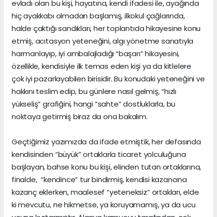
evladı olan bu kişi, hayatına, kendi ifadesi ile, ayağında
hiç ayakkabı olmadan başlamış, ilkokul çağlarında,
halde çaktığı sandıkları, her toplantıda hikayesine konu
etmiş, acıtasyon yeteneğini, algı yönetme sanatıyla
harmanlayıp, iyi ambalajladığı “başarı” hikayesini,
özellikle, kendisiyle ilk temas eden kişi ya da kitlelere
çok iyi pazarlayabilen birisidir. Bu konudaki yeteneğini ve
hakkını teslim edip, bu günlere nasıl gelmiş, “hızlı
yükseliş” grafiğini, hangi “sahte” dostluklarla, bu
noktaya getirmiş biraz da ona bakalım.
Geçtiğimiz yazımızda da ifade etmiştik, her defasında
kendisinden “büyük” ortaklarla ticaret yolculuğuna
başlayan, bahse konu bu kişi, elinden tutan ortaklarına,
finalde, “kendince” tur bindirmiş, kendisi kazancına
kazanç eklerken, maalesef “yeteneksiz” ortakları, elde
ki mevcutu, ne hikmetse, ya koruyamamış, ya da ucu