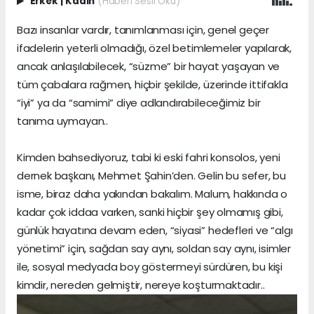
Erkek
|
Kadın
(Haberi Sesli Oku)
Bazı insanlar vardır, tanımlanması için, genel geçer
ifadelerin yeterli olmadığı, özel betimlemeler yapılarak,
ancak anlaşılabilecek, “süzme” bir hayat yaşayan ve
tüm çabalara rağmen, hiçbir şekilde, üzerinde ittifakla
“iyi” ya da “samimi” diye adlandırabileceğimiz bir
tanıma uymayan..
Kimden bahsediyoruz, tabi ki eski fahri konsolos, yeni
dernek başkanı, Mehmet Şahin’den. Gelin bu sefer, bu
isme, biraz daha yakından bakalım. Malum, hakkında o
kadar çok iddaa varken, sanki hiçbir şey olmamış gibi,
günlük hayatına devam eden, “siyasi” hedefleri ve “algı
yönetimi” için, sağdan say aynı, soldan say aynı, isimler
ile, sosyal medyada boy göstermeyi sürdüren, bu kişi
kimdir, nereden gelmiştir, nereye koşturmaktadır..