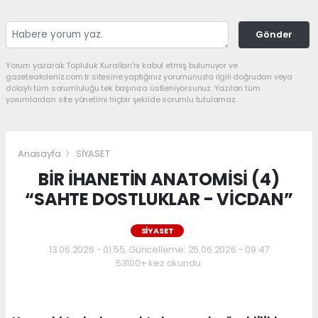
Gönder
Yorum yazarak Topluluk Kuralları’nı kabul etmiş bulunuyor ve
gazeteakdeniz.com.tr sitesine yaptığınız yorumunuzla ilgili doğrudan veya
dolaylı tüm sorumluluğu tek başınıza üstleniyorsunuz. Yazılan tüm
yorumlardan site yönetimi hiçbir şekilde sorumlu tutulamaz.
Anasayfa
SİYASET
BİR İHANETİN ANATOMİSİ (4)
“SAHTE DOSTLUKLAR - VİCDAN”
SİYASET
13.06.2026 - 01:55, Güncelleme: 25.06.2026 - 09:47
53100+ kez okundu.