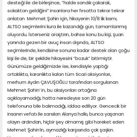
desteği ile de birleşince, “halde sandık çakarak,
sokaktan geldiğini” insanlara her fırsatta tekrar tekrar
anlatan Mehmet Şahin için, hikayenin 10/8 lik kısmı,
ALTSO seçimlerini kura ile kazandığı gün, tamamlanmış
oluyordu. İsterseniz araştırın, bahse konu bu kişi, şuan
yanında gezen bir avuç insan dışında, ALTSO
seçimlerinde, kendisine sonuna kadar destek olan çoğu
kişi ile de, bir şekilde hikayesini “bozuk” bitirmiştir.
Günümüze geldiğimizde ise, kendisiyle yaptığı
ortaklıkta, karanlıkta kalan tüm ticari aksiyonları,
merhum Aydın ÇAVUŞOĞLU tarafından sorgulanan
Mehmet Şahin’ in, bu aksiyonları ortağına
açıklayamadığı, hatta neredeyse son 20 gün
telefonuna bile bakmadığı, iddaa ediliyor. Gencecik bir
insanın vefatı ile sarsılan Alanya halkı, bunca yaşanan
olayın ardından, hiçbir şey olmamış gibi hareket eden
Mehmet Şahin’in, aymazlığı karşısında çok şaşkın.