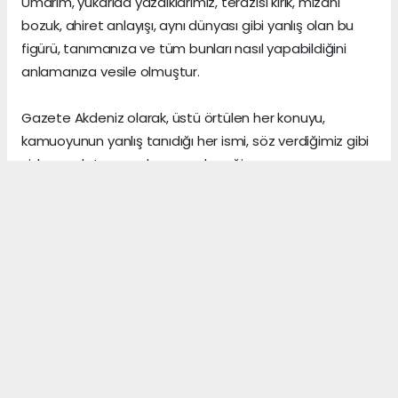
Umarım, yukarıda yazdıklarımız, terazisi kırık, mizanı
bozuk, ahiret anlayışı, aynı dünyası gibi yanlış olan bu
figürü, tanımanıza ve tüm bunları nasıl yapabildiğini
anlamanıza vesile olmuştur.
Gazete Akdeniz olarak, üstü örtülen her konuyu,
kamuoyunun yanlış tanıdığı her ismi, söz verdiğimiz gibi
sizlere anlatmaya devam edeceğiz.
Gerçeklerin üzerini, algı yöneterek kapattığını sananlar,
vicdanı ile erken yaşta vedalaşanlar ve etrafındaki
herkese zarar veren insanlar, şu dünyada asıl önemli
olanın, arkalarından “hoş bir seda” bırakmak olduğunu,
asla anlayamazlar.