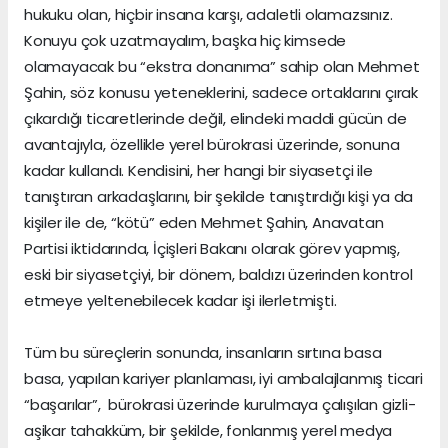
hukuku olan, hiçbir insana karşı, adaletli olamazsınız.
Konuyu çok uzatmayalım, başka hiç kimsede
olamayacak bu “ekstra donanıma” sahip olan Mehmet
Şahin, söz konusu yeteneklerini, sadece ortaklarını çırak
çıkardığı ticaretlerinde değil, elindeki maddi gücün de
avantajıyla, özellikle yerel bürokrasi üzerinde, sonuna
kadar kullandı. Kendisini, her hangi bir siyasetçi ile
tanıştıran arkadaşlarını, bir şekilde tanıştırdığı kişi ya da
kişiler ile de, “kötü” eden Mehmet Şahin, Anavatan
Partisi iktidarında, İçişleri Bakanı olarak görev yapmış,
eski bir siyasetçiyi, bir dönem, baldızı üzerinden kontrol
etmeye yeltenebilecek kadar işi ilerletmişti.
Tüm bu süreçlerin sonunda, insanların sırtına basa
basa, yapılan kariyer planlaması, iyi ambalajlanmış ticari
“başarılar”, bürokrasi üzerinde kurulmaya çalışılan gizli-
aşikar tahakküm, bir şekilde, fonlanmış yerel medya