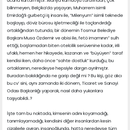
ucuna kurtarmıştır. Alanya kamuoyu tarafından, çok
bilinmeyen, Belçika’da yaşayan, Muharrem isimli
Emirdağ’lı gurbetçi iş insanı ile, “Milenyum” isimli teknede
başlayıp, döviz bürosu işletmeciliği ile taçlandırdığı
ortaklığından tutunda, bir dönemin Tosmur Belediye
Başkanı Musa Özdemir ve abisi ile, fetö imamının” sulh
ettiği, başlamadan biten otelcilik serüvenine kadar, irili
ufaklı, hemen her hikayede, kazanan ve “büyüyen” taraf
kendisi iken, daha önce “sahte dostluk” kurduğu, bu
ortaklarının, neredeyse hepsiyle dargın ayrılmıştır.
Buradan bakıldığında ne garip değil mi ? Bu kişi, göz alıcı
bu cv’ sini, aynı zamanda iki dönem, Ticaret ve Sanayi
Odası Başkanlığı yaparak, nasıl daha yukarılara
taşıyabildi..?
İşte tam bu noktada, kimsenin adını koyamadığı,
tanımlayamadığı, kendisini diğer insanlardan kesin
çizgilerle ayıran, insanoğlunda, hatta neredeyse tüm