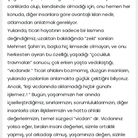
canlılarda olup, kendisinde olmadığı için, onu hemen her
konuda, diğer insanlara göre avantajlı kılan nedir,
atlamadan anlatmak gerekiyor.
Yukarıda, ticari hayatının sadece bir kısmına
değindiğimiz, uzaktan bakıldığında “zeki” sanılan
Mehmet Şahin’ in, başka hiç kimsede olmayan, ve onu
herkesten ayıran bu özelliği, yaşadığı “çocukluk
travmaları” sonucu, çok erken yaşta vedalaştığı,
“vicdanıdır.” Ticari ahlakını bozmamış, düzgün insanların,
yukarıda yazılanları anlamakta güçlük çektiğini biliyoruz.
Ancak, “kişi vicdanında aklamadığı hiçbir günahı
işlemez..! ” Bugün, yaşamımızın her anında
içselleştirdiğimiz, sınırlarımızın, sorumluluklarımızın, diğer
insanlarla olan ilişkilerimizin ve hatta ahlaki
değerlerimizin, temel süzgeci “vicdan” dır. Vicdanınız
yoksa eğer, bırakın insani değerleri, sizinle ortaklık
yapmış, yol arkadaşı olmuş, yaşamınıza değen, sizinle