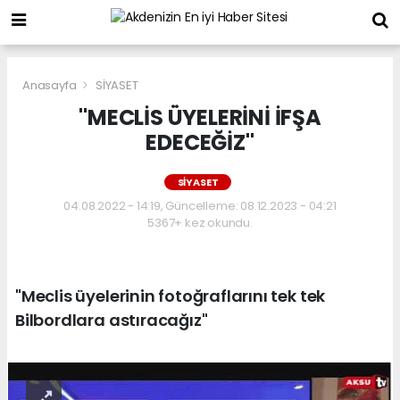
Anasayfa
SİYASET
"MECLİS ÜYELERİNİ İFŞA
EDECEĞİZ"
SİYASET
04.08.2022 - 14:19, Güncelleme: 08.12.2023 - 04:21
5367+ kez okundu.
"Meclis üyelerinin fotoğraflarını tek tek
Bilbordlara astıracağız"