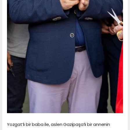
Yozgat’lı bir baba ile, aslen Gazipaşa’lı bir annenin