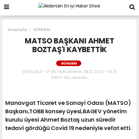
Anasayfa
GÜNDEM
MATSO BAŞKANI AHMET
BOZTAŞ'I KAYBETTİK
GÜNDEM
04.05.2021 - 21:36, Güncelleme: 08.12.2023 - 04:21
5987+ kez okundu.
Manavgat Ticaret ve Sanayi Odası (MATSO)
Başkanı,TOBB konsey üyesi,BAGEV yönetim
kurulu üyesi Ahmet Boztaş uzun süredir
tedavi gördüğü Covid 19 nedeniyle vefat etti.