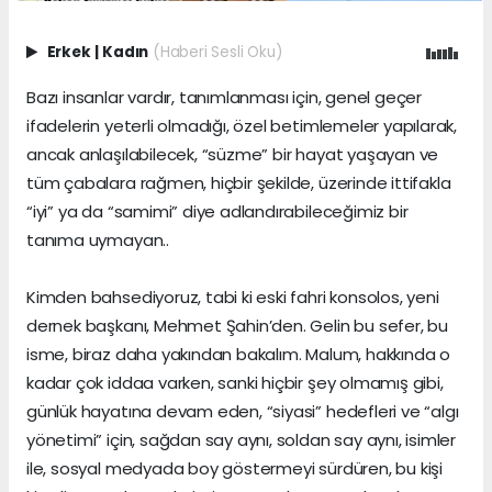
Erkek
|
Kadın
(Haberi Sesli Oku)
Bazı insanlar vardır, tanımlanması için, genel geçer
ifadelerin yeterli olmadığı, özel betimlemeler yapılarak,
ancak anlaşılabilecek, “süzme” bir hayat yaşayan ve
tüm çabalara rağmen, hiçbir şekilde, üzerinde ittifakla
“iyi” ya da “samimi” diye adlandırabileceğimiz bir
tanıma uymayan..
Kimden bahsediyoruz, tabi ki eski fahri konsolos, yeni
dernek başkanı, Mehmet Şahin’den. Gelin bu sefer, bu
isme, biraz daha yakından bakalım. Malum, hakkında o
kadar çok iddaa varken, sanki hiçbir şey olmamış gibi,
günlük hayatına devam eden, “siyasi” hedefleri ve “algı
yönetimi” için, sağdan say aynı, soldan say aynı, isimler
ile, sosyal medyada boy göstermeyi sürdüren, bu kişi