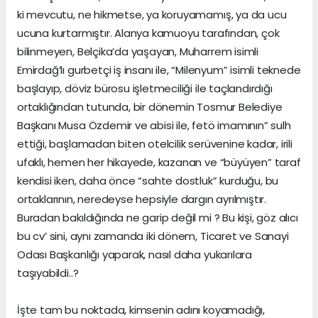
ki mevcutu, ne hikmetse, ya koruyamamış, ya da ucu
ucuna kurtarmıştır. Alanya kamuoyu tarafından, çok
bilinmeyen, Belçika’da yaşayan, Muharrem isimli
Emirdağ’lı gurbetçi iş insanı ile, “Milenyum” isimli teknede
başlayıp, döviz bürosu işletmeciliği ile taçlandırdığı
ortaklığından tutunda, bir dönemin Tosmur Belediye
Başkanı Musa Özdemir ve abisi ile, fetö imamının” sulh
ettiği, başlamadan biten otelcilik serüvenine kadar, irili
ufaklı, hemen her hikayede, kazanan ve “büyüyen” taraf
kendisi iken, daha önce “sahte dostluk” kurduğu, bu
ortaklarının, neredeyse hepsiyle dargın ayrılmıştır.
Buradan bakıldığında ne garip değil mi ? Bu kişi, göz alıcı
bu cv’ sini, aynı zamanda iki dönem, Ticaret ve Sanayi
Odası Başkanlığı yaparak, nasıl daha yukarılara
taşıyabildi..?
İşte tam bu noktada, kimsenin adını koyamadığı,