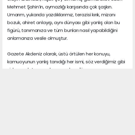
Mehmet Şahin’in, aymazlığı karşısında çok şaşkın.
Umarım, yukarıda yazdıklarımız, terazisi kırık, mizanı
bozuk, ahiret anlayışı, aynı dünyası gibi yanlış olan bu
figürü, tanımanıza ve tüm bunları nasıl yapabildiğini
anlamanıza vesile olmuştur.
Gazete Akdeniz olarak, üstü örtülen her konuyu,
kamuoyunun yanlış tanıdığı her ismi, söz verdiğimiz gibi
sizlere anlatmaya devam edeceğiz.
Gerçeklerin üzerini, algı yöneterek kapattığını sananlar,
vicdanı ile erken yaşta vedalaşanlar ve etrafındaki
herkese zarar veren insanlar, şu dünyada asıl önemli
olanın, arkalarından “hoş bir seda” bırakmak olduğunu,
asla anlayamazlar.