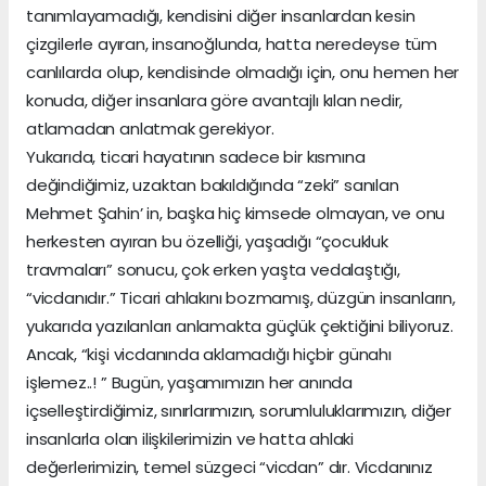
tanımlayamadığı, kendisini diğer insanlardan kesin
çizgilerle ayıran, insanoğlunda, hatta neredeyse tüm
canlılarda olup, kendisinde olmadığı için, onu hemen her
konuda, diğer insanlara göre avantajlı kılan nedir,
atlamadan anlatmak gerekiyor.
Yukarıda, ticari hayatının sadece bir kısmına
değindiğimiz, uzaktan bakıldığında “zeki” sanılan
Mehmet Şahin’ in, başka hiç kimsede olmayan, ve onu
herkesten ayıran bu özelliği, yaşadığı “çocukluk
travmaları” sonucu, çok erken yaşta vedalaştığı,
“vicdanıdır.” Ticari ahlakını bozmamış, düzgün insanların,
yukarıda yazılanları anlamakta güçlük çektiğini biliyoruz.
Ancak, “kişi vicdanında aklamadığı hiçbir günahı
işlemez..! ” Bugün, yaşamımızın her anında
içselleştirdiğimiz, sınırlarımızın, sorumluluklarımızın, diğer
insanlarla olan ilişkilerimizin ve hatta ahlaki
değerlerimizin, temel süzgeci “vicdan” dır. Vicdanınız