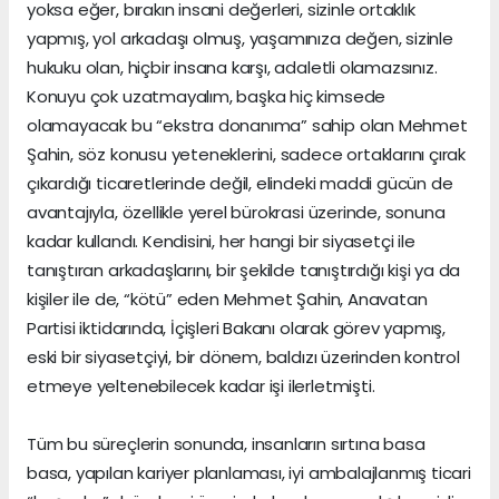
yoksa eğer, bırakın insani değerleri, sizinle ortaklık
yapmış, yol arkadaşı olmuş, yaşamınıza değen, sizinle
hukuku olan, hiçbir insana karşı, adaletli olamazsınız.
Konuyu çok uzatmayalım, başka hiç kimsede
olamayacak bu “ekstra donanıma” sahip olan Mehmet
Şahin, söz konusu yeteneklerini, sadece ortaklarını çırak
çıkardığı ticaretlerinde değil, elindeki maddi gücün de
avantajıyla, özellikle yerel bürokrasi üzerinde, sonuna
kadar kullandı. Kendisini, her hangi bir siyasetçi ile
tanıştıran arkadaşlarını, bir şekilde tanıştırdığı kişi ya da
kişiler ile de, “kötü” eden Mehmet Şahin, Anavatan
Partisi iktidarında, İçişleri Bakanı olarak görev yapmış,
eski bir siyasetçiyi, bir dönem, baldızı üzerinden kontrol
etmeye yeltenebilecek kadar işi ilerletmişti.
Tüm bu süreçlerin sonunda, insanların sırtına basa
basa, yapılan kariyer planlaması, iyi ambalajlanmış ticari