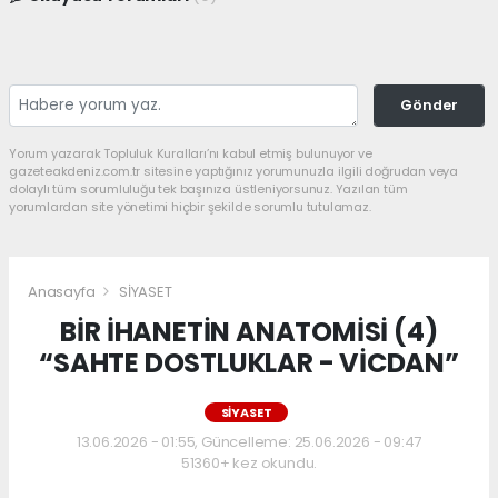
Gönder
Yorum yazarak Topluluk Kuralları’nı kabul etmiş bulunuyor ve
gazeteakdeniz.com.tr sitesine yaptığınız yorumunuzla ilgili doğrudan veya
dolaylı tüm sorumluluğu tek başınıza üstleniyorsunuz. Yazılan tüm
yorumlardan site yönetimi hiçbir şekilde sorumlu tutulamaz.
Anasayfa
SİYASET
BİR İHANETİN ANATOMİSİ (4)
“SAHTE DOSTLUKLAR - VİCDAN”
SİYASET
13.06.2026 - 01:55, Güncelleme: 25.06.2026 - 09:47
51360+ kez okundu.