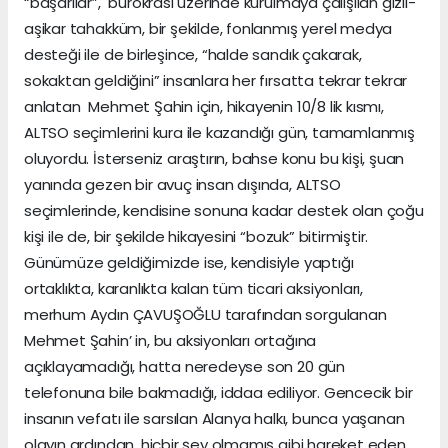
“başarılar”, bürokrasi üzerinde kurulmaya çalışılan gizli-
aşikar tahakküm, bir şekilde, fonlanmış yerel medya
desteği ile de birleşince, “halde sandık çakarak,
sokaktan geldiğini” insanlara her fırsatta tekrar tekrar
anlatan Mehmet Şahin için, hikayenin 10/8 lik kısmı,
ALTSO seçimlerini kura ile kazandığı gün, tamamlanmış
oluyordu. İsterseniz araştırın, bahse konu bu kişi, şuan
yanında gezen bir avuç insan dışında, ALTSO
seçimlerinde, kendisine sonuna kadar destek olan çoğu
kişi ile de, bir şekilde hikayesini “bozuk” bitirmiştir.
Günümüze geldiğimizde ise, kendisiyle yaptığı
ortaklıkta, karanlıkta kalan tüm ticari aksiyonları,
merhum Aydın ÇAVUŞOĞLU tarafından sorgulanan
Mehmet Şahin’ in, bu aksiyonları ortağına
açıklayamadığı, hatta neredeyse son 20 gün
telefonuna bile bakmadığı, iddaa ediliyor. Gencecik bir
insanın vefatı ile sarsılan Alanya halkı, bunca yaşanan
olayın ardından, hiçbir şey olmamış gibi hareket eden