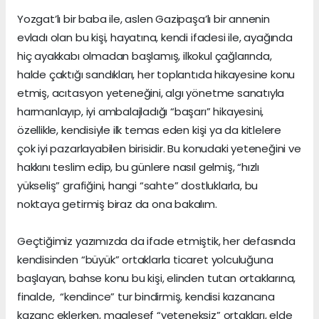
Yozgat’lı bir baba ile, aslen Gazipaşa’lı bir annenin
evladı olan bu kişi, hayatına, kendi ifadesi ile, ayağında
hiç ayakkabı olmadan başlamış, ilkokul çağlarında,
halde çaktığı sandıkları, her toplantıda hikayesine konu
etmiş, acıtasyon yeteneğini, algı yönetme sanatıyla
harmanlayıp, iyi ambalajladığı “başarı” hikayesini,
özellikle, kendisiyle ilk temas eden kişi ya da kitlelere
çok iyi pazarlayabilen birisidir. Bu konudaki yeteneğini ve
hakkını teslim edip, bu günlere nasıl gelmiş, “hızlı
yükseliş” grafiğini, hangi “sahte” dostluklarla, bu
noktaya getirmiş biraz da ona bakalım.
Geçtiğimiz yazımızda da ifade etmiştik, her defasında
kendisinden “büyük” ortaklarla ticaret yolculuğuna
başlayan, bahse konu bu kişi, elinden tutan ortaklarına,
finalde, “kendince” tur bindirmiş, kendisi kazancına
kazanç eklerken, maalesef “yeteneksiz” ortakları, elde