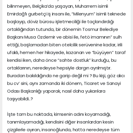
bilinmeyen, Belçika’da yaşayan, Muharrem isimli
Emirdağ’lı gurbetçi iş insanı ile, “Milenyum” isimli teknede
başlayıp, döviz bürosu işletmeciliği ile taçlandırdığı
ortaklığından tutunda, bir dönemin Tosmur Belediye
Başkanı Musa Özdemir ve abisi ile, fetö imamının” sulh
ettiği, başlamadan biten otelcilik serüvenine kadar, irili
ufaklı, hemen her hikayede, kazanan ve “büyüyen” taraf
kendisi iken, daha önce “sahte dostluk” kurduğu, bu
ortaklarının, neredeyse hepsiyle dargın ayrılmıştır.
Buradan bakıldığında ne garip değil mi ? Bu kişi, göz alıcı
bu cv’ sini, aynı zamanda iki dönem, Ticaret ve Sanayi
Odası Başkanlığı yaparak, nasıl daha yukarılara
taşıyabildi..?
İşte tam bu noktada, kimsenin adını koyamadığı,
tanımlayamadığı, kendisini diğer insanlardan kesin
çizgilerle ayıran, insanoğlunda, hatta neredeyse tüm