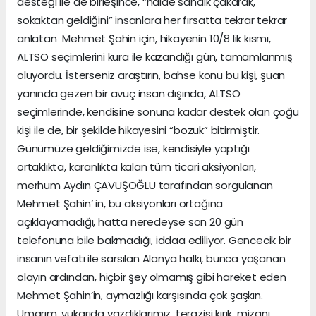
desteği ile de birleşince, “halde sandık çakarak,
sokaktan geldiğini” insanlara her fırsatta tekrar tekrar
anlatan Mehmet Şahin için, hikayenin 10/8 lik kısmı,
ALTSO seçimlerini kura ile kazandığı gün, tamamlanmış
oluyordu. İsterseniz araştırın, bahse konu bu kişi, şuan
yanında gezen bir avuç insan dışında, ALTSO
seçimlerinde, kendisine sonuna kadar destek olan çoğu
kişi ile de, bir şekilde hikayesini “bozuk” bitirmiştir.
Günümüze geldiğimizde ise, kendisiyle yaptığı
ortaklıkta, karanlıkta kalan tüm ticari aksiyonları,
merhum Aydın ÇAVUŞOĞLU tarafından sorgulanan
Mehmet Şahin’ in, bu aksiyonları ortağına
açıklayamadığı, hatta neredeyse son 20 gün
telefonuna bile bakmadığı, iddaa ediliyor. Gencecik bir
insanın vefatı ile sarsılan Alanya halkı, bunca yaşanan
olayın ardından, hiçbir şey olmamış gibi hareket eden
Mehmet Şahin’in, aymazlığı karşısında çok şaşkın.
Umarım, yukarıda yazdıklarımız, terazisi kırık, mizanı