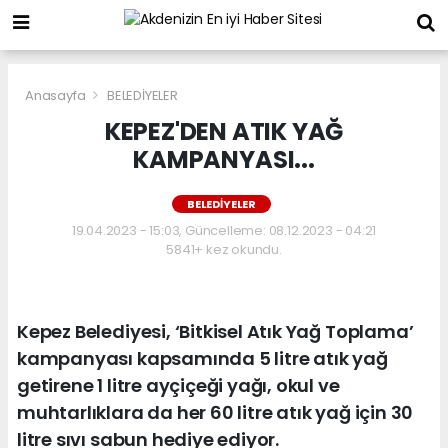
Anasayfa
BELEDİYELER
KEPEZ'DEN ATIK YAĞ
KAMPANYASI...
BELEDİYELER
19.04.2023 - 15:03, Güncelleme: 08.12.2023 - 04:21
5841+ kez okundu.
Kepez Belediyesi, ‘Bitkisel Atık Yağ Toplama’
kampanyası kapsamında 5 litre atık yağ
getirene 1 litre ayçiçeği yağı, okul ve
muhtarlıklara da her 60 litre atık yağ için 30
litre sıvı sabun hediye ediyor.