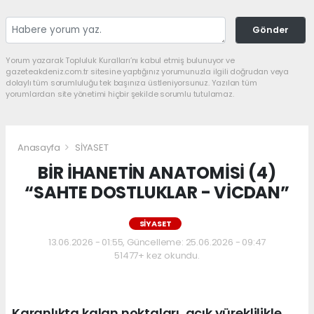
Gönder
Yorum yazarak Topluluk Kuralları’nı kabul etmiş bulunuyor ve
gazeteakdeniz.com.tr sitesine yaptığınız yorumunuzla ilgili doğrudan veya
dolaylı tüm sorumluluğu tek başınıza üstleniyorsunuz. Yazılan tüm
yorumlardan site yönetimi hiçbir şekilde sorumlu tutulamaz.
Anasayfa
SİYASET
BİR İHANETİN ANATOMİSİ (4)
“SAHTE DOSTLUKLAR - VİCDAN”
SİYASET
13.06.2026 - 01:55, Güncelleme: 25.06.2026 - 09:47
51477+ kez okundu.
Karanlıkta kalan noktaları, açık yüreklilikle