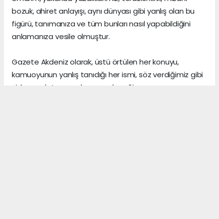
bozuk, ahiret anlayışı, aynı dünyası gibi yanlış olan bu
figürü, tanımanıza ve tüm bunları nasıl yapabildiğini
anlamanıza vesile olmuştur.
Gazete Akdeniz olarak, üstü örtülen her konuyu,
kamuoyunun yanlış tanıdığı her ismi, söz verdiğimiz gibi
sizlere anlatmaya devam edeceğiz.
Gerçeklerin üzerini, algı yöneterek kapattığını sananlar,
vicdanı ile erken yaşta vedalaşanlar ve etrafındaki
herkese zarar veren insanlar, şu dünyada asıl önemli
olanın, arkalarından “hoş bir seda” bırakmak olduğunu,
asla anlayamazlar.