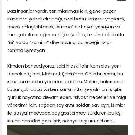
Bazı insanlar vardır, tanımlanması için, genel geçer
ifadelerin yeterli olmadığı, özel betimlemeler yapılarak,
ancak anlaşılabilecek, “süzme” bir hayat yaşayan ve
tüm çabalara rağmen, hiçbir şekilde, üzerinde ittifakla
“iyi” ya da “samimi” diye adlandırabileceğimiz bir
tanıma uymayan..
Kimden bahsediyoruz, tabi ki eski fahri konsolos, yeni
dernek başkanı, Mehmet Şahin’den. Gelin bu sefer, bu
isme, biraz daha yakından bakalım. Malum, hakkında o
kadar çok iddaa varken, sanki hiçbir şey olmamış gibi,
günlük hayatına devam eden, “siyasi” hedefleri ve “algı
yönetimi” için, sağdan say aynı, soldan say aynı, isimler
ile, sosyal medyada boy göstermeyi sürdüren, bu kişi
kimdir, nereden gelmiştir, nereye koşturmaktadır..