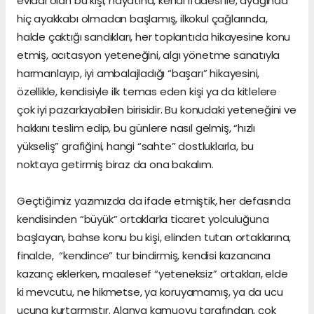
evladı olan bu kişi, hayatına, kendi ifadesi ile, ayağında
hiç ayakkabı olmadan başlamış, ilkokul çağlarında,
halde çaktığı sandıkları, her toplantıda hikayesine konu
etmiş, acıtasyon yeteneğini, algı yönetme sanatıyla
harmanlayıp, iyi ambalajladığı “başarı” hikayesini,
özellikle, kendisiyle ilk temas eden kişi ya da kitlelere
çok iyi pazarlayabilen birisidir. Bu konudaki yeteneğini ve
hakkını teslim edip, bu günlere nasıl gelmiş, “hızlı
yükseliş” grafiğini, hangi “sahte” dostluklarla, bu
noktaya getirmiş biraz da ona bakalım.
Geçtiğimiz yazımızda da ifade etmiştik, her defasında
kendisinden “büyük” ortaklarla ticaret yolculuğuna
başlayan, bahse konu bu kişi, elinden tutan ortaklarına,
finalde, “kendince” tur bindirmiş, kendisi kazancına
kazanç eklerken, maalesef “yeteneksiz” ortakları, elde
ki mevcutu, ne hikmetse, ya koruyamamış, ya da ucu
ucuna kurtarmıştır. Alanya kamuoyu tarafından, çok