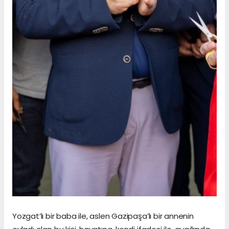
Yozgat’lı bir baba ile, aslen Gazipaşa’lı bir annenin