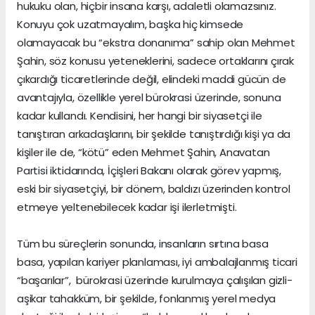
hukuku olan, hiçbir insana karşı, adaletli olamazsınız.
Konuyu çok uzatmayalım, başka hiç kimsede
olamayacak bu “ekstra donanıma” sahip olan Mehmet
Şahin, söz konusu yeteneklerini, sadece ortaklarını çırak
çıkardığı ticaretlerinde değil, elindeki maddi gücün de
avantajıyla, özellikle yerel bürokrasi üzerinde, sonuna
kadar kullandı. Kendisini, her hangi bir siyasetçi ile
tanıştıran arkadaşlarını, bir şekilde tanıştırdığı kişi ya da
kişiler ile de, “kötü” eden Mehmet Şahin, Anavatan
Partisi iktidarında, İçişleri Bakanı olarak görev yapmış,
eski bir siyasetçiyi, bir dönem, baldızı üzerinden kontrol
etmeye yeltenebilecek kadar işi ilerletmişti.
Tüm bu süreçlerin sonunda, insanların sırtına basa
basa, yapılan kariyer planlaması, iyi ambalajlanmış ticari
“başarılar”, bürokrasi üzerinde kurulmaya çalışılan gizli-
aşikar tahakküm, bir şekilde, fonlanmış yerel medya