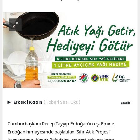
Erkek
|
Kadın
(Haberi Sesli Oku)
Cumhurbaşkanı Recep Tayyip Erdoğan’ın eşi Emine 
Erdoğan himayesinde başlatılan ‘Sıfır Atık Projesi’ 
kapsamında, Kepez Belediyesi çevreci çalışmalarını 