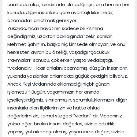
canlılarda olup, kendisinde olmadığı için, onu hemen her
konuda, diğer insanlara göre avantajlı kılan nedir,
atlamadan anlatmak gerekiyor.
Yukarıda, ticari hayatının sadece bir kısmına
değindiğimiz, uzaktan bakıldığında “zeki” sanılan
Mehmet Şahin’ in, başka hiç kimsede olmayan, ve onu
herkesten ayıran bu özelliği, yaşadığı “çocukluk
travmaları” sonucu, çok erken yaşta vedalaştığı,
“vicdanıdır.” Ticari ahlakını bozmamış, düzgün insanların,
yukarıda yazılanları anlamakta güçlük çektiğini biliyoruz.
Ancak, “kişi vicdanında aklamadığı hiçbir günahı
işlemez..! ” Bugün, yaşamımızın her anında
içselleştirdiğimiz, sınırlarımızın, sorumluluklarımızın, diğer
insanlarla olan ilişkilerimizin ve hatta ahlaki
değerlerimizin, temel süzgeci “vicdan” dır. Vicdanınız
yoksa eğer, bırakın insani değerleri, sizinle ortaklık
yapmış, yol arkadaşı olmuş, yaşamınıza değen, sizinle