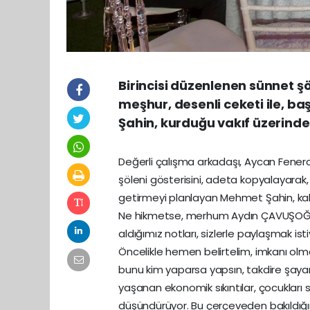
Birincisi düzenlenen sünnet şö
meşhur, desenli ceketi ile, ba
Şahin, kurduğu vakıf üzerind
Değerli çalışma arkadaşı, Aycan Fenerci
şöleni gösterisini, adeta kopyalayarak,
getirmeyi planlayan Mehmet Şahin, kalab
Ne hikmetse, merhum Aydın ÇAVUŞOĞLU’ n
aldığımız notları, sizlerle paylaşmak ist
Öncelikle hemen belirtelim, imkanı olma
bunu kim yaparsa yapsın, takdire şayan 
yaşanan ekonomik sıkıntılar, çocukları 
düşündürüyor. Bu çerçeveden bakıldığın