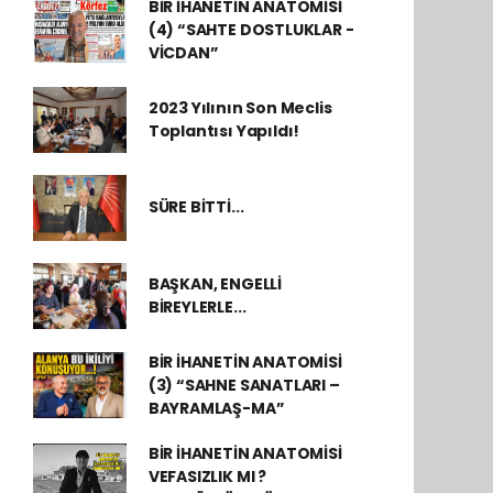
BİR İHANETİN ANATOMİSİ
(4) “SAHTE DOSTLUKLAR -
VİCDAN”
2023 Yılının Son Meclis
Toplantısı Yapıldı!
SÜRE BİTTİ...
BAŞKAN, ENGELLİ
BİREYLERLE...
BİR İHANETİN ANATOMİSİ
(3) “SAHNE SANATLARI –
BAYRAMLAŞ-MA”
BİR İHANETİN ANATOMİSİ
VEFASIZLIK MI ?