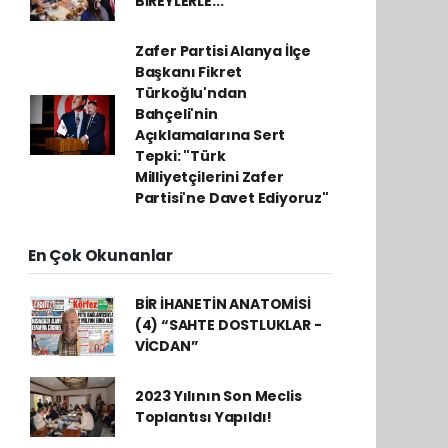
BİREYLERLE...
Zafer Partisi Alanya İlçe
Başkanı Fikret
Türkoğlu'ndan
Bahçeli'nin
Açıklamalarına Sert
Tepki: "Türk
Milliyetçilerini Zafer
Partisi'ne Davet Ediyoruz"
En Çok Okunanlar
BİR İHANETİN ANATOMİSİ
(4) “SAHTE DOSTLUKLAR -
VİCDAN”
2023 Yılının Son Meclis
Toplantısı Yapıldı!