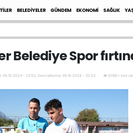
TİLER
BELEDİYELER
GÜNDEM
EKONOMİ
SAĞLIK
YA
 Belediye Spor fırtın
06.10.2024 - 22:52, Güncelleme: 06.10.2024 - 22:52
6080+ kez ok