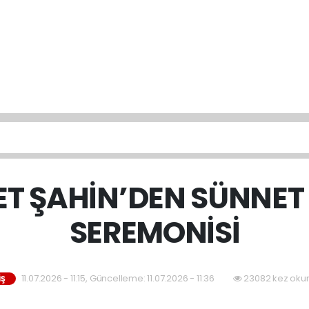
T ŞAHİN’DEN SÜNNET 
SEREMONİSİ
11.07.2026 - 11:15, Güncelleme: 11.07.2026 - 11:36
23082 kez oku
İŞ