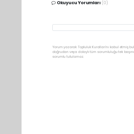
Okuyucu Yorumları
(0)
Yorum yazarak Topluluk Kuralları’nı kabul etmiş bu
doğrudan veya dolaylı tüm sorumluluğu tek başınız
sorumlu tutulamaz.