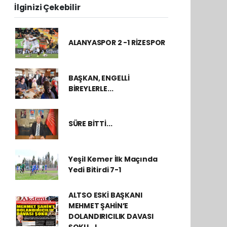
İlginizi Çekebilir
ALANYASPOR 2 -1 RİZESPOR
BAŞKAN, ENGELLİ
BİREYLERLE...
SÜRE BİTTİ...
Yeşil Kemer İlk Maçında
Yedi Bitirdi 7-1
ALTSO ESKİ BAŞKANI
MEHMET ŞAHİN’E
DOLANDIRICILIK DAVASI
ŞOKU…!