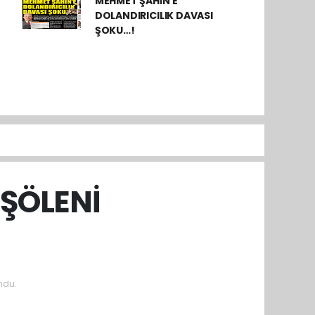
MEHMET ŞAHİN’E
DOLANDIRICILIK DAVASI
ŞOKU…!
ŞÖLENİ
ndu.