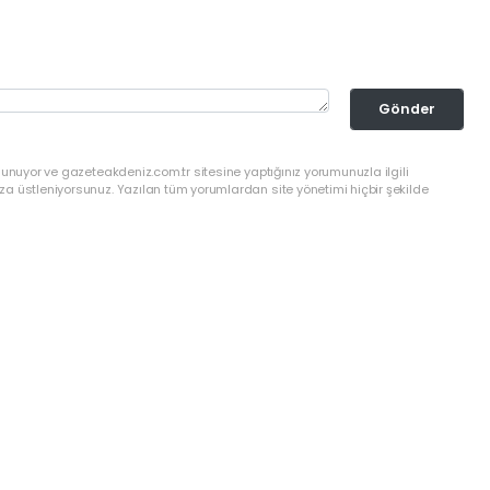
Gönder
lunuyor ve gazeteakdeniz.com.tr sitesine yaptığınız yorumunuzla ilgili
a üstleniyorsunuz. Yazılan tüm yorumlardan site yönetimi hiçbir şekilde