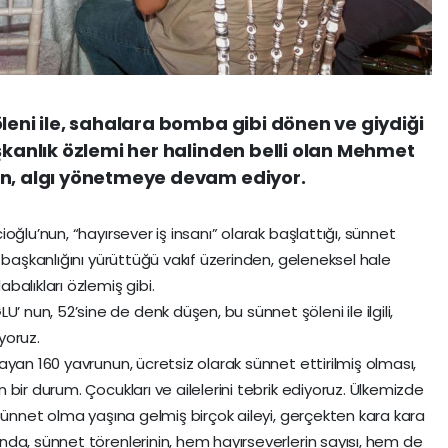
leni ile, sahalara bomba gibi dönen ve giydiği
şkanlık özlemi her halinden belli olan Mehmet
en, algı yönetmeye devam ediyor.
oğlu’nun, “hayırsever iş insanı” olarak başlattığı, sünnet
 başkanlığını yürüttüğü vakıf üzerinden, geleneksel hale
alıkları özlemiş gibi.
un, 52’sine de denk düşen, bu sünnet şöleni ile ilgili,
iyoruz.
yan 160 yavrunun, ücretsiz olarak sünnet ettirilmiş olması,
bir durum. Çocukları ve ailelerini tebrik ediyoruz. Ülkemizde
sünnet olma yaşına gelmiş birçok aileyi, gerçekten kara kara
da, sünnet törenlerinin, hem hayırseverlerin sayısı, hem de