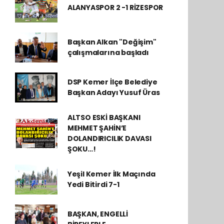
ALANYASPOR 2 -1 RİZESPOR
Başkan Alkan "Değişim"
çalışmalarına başladı
DSP Kemer İlçe Belediye
Başkan Adayı Yusuf Üras
ALTSO ESKİ BAŞKANI
MEHMET ŞAHİN’E
DOLANDIRICILIK DAVASI
ŞOKU…!
Yeşil Kemer İlk Maçında
Yedi Bitirdi 7-1
BAŞKAN, ENGELLİ