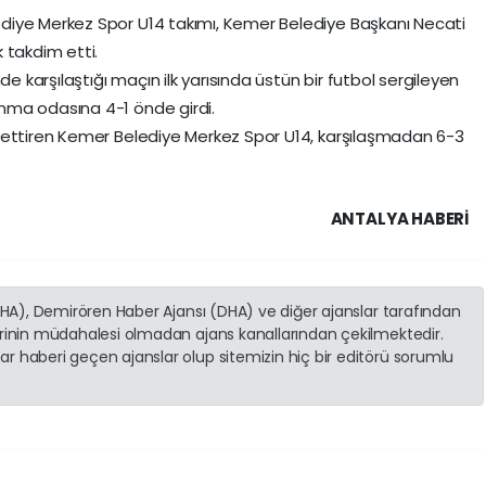
diye Merkez Spor U14 takımı, Kemer Belediye Başkanı Necati
 takdim etti.
de karşılaştığı maçın ilk yarısında üstün bir futbol sergileyen
nma odasına 4-1 önde girdi.
 ettiren Kemer Belediye Merkez Spor U14, karşılaşmadan 6-3
ANTALYA HABERİ
(İHA), Demirören Haber Ajansı (DHA) ve diğer ajanslar tarafından
erinin müdahalesi olmadan ajans kanallarından çekilmektedir.
r haberi geçen ajanslar olup sitemizin hiç bir editörü sorumlu