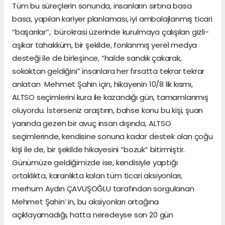
Tüm bu süreçlerin sonunda, insanların sırtına basa
basa, yapılan kariyer planlaması, iyi ambalajlanmış ticari
“başarılar”, bürokrasi üzerinde kurulmaya çalışılan gizli-
aşikar tahakküm, bir şekilde, fonlanmış yerel medya
desteği ile de birleşince, “halde sandık çakarak,
sokaktan geldiğini” insanlara her fırsatta tekrar tekrar
anlatan Mehmet Şahin için, hikayenin 10/8 lik kısmı,
ALTSO seçimlerini kura ile kazandığı gün, tamamlanmış
oluyordu. İsterseniz araştırın, bahse konu bu kişi, şuan
yanında gezen bir avuç insan dışında, ALTSO
seçimlerinde, kendisine sonuna kadar destek olan çoğu
kişi ile de, bir şekilde hikayesini “bozuk” bitirmiştir.
Günümüze geldiğimizde ise, kendisiyle yaptığı
ortaklıkta, karanlıkta kalan tüm ticari aksiyonları,
merhum Aydın ÇAVUŞOĞLU tarafından sorgulanan
Mehmet Şahin’ in, bu aksiyonları ortağına
açıklayamadığı, hatta neredeyse son 20 gün