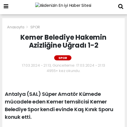
Anasayfa
SPOR
Kemer Belediye Hakemin
Azizliğine Uğradı 1-2
SPOR
17.03.2024 - 21:13, Güncelleme: 17.03.2024 - 21:13
4955+ kez okundu.
Antalya (SAL) Süper Amatör Kümede
mücadele eden Kemer temsilcisi Kemer
Belediye Spor kendi evinde Kaş Kınık Sporu
konuk etti.