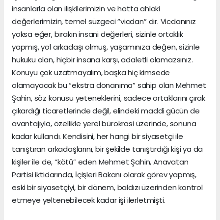
insanlarla olan ilişkilerimizin ve hatta ahlaki
değerlerimizin, temel süzgeci “vicdan” dır. Vicdanınız
yoksa eğer, bırakın insani değerleri, sizinle ortaklık
yapmış, yol arkadaşı olmuş, yaşamınıza değen, sizinle
hukuku olan, hiçbir insana karşı, adaletli olamazsınız.
Konuyu çok uzatmayalım, başka hiç kimsede
olamayacak bu “ekstra donanıma” sahip olan Mehmet
Şahin, söz konusu yeteneklerini, sadece ortaklarını çırak
çıkardığı ticaretlerinde değil, elindeki maddi gücün de
avantajıyla, özellikle yerel bürokrasi üzerinde, sonuna
kadar kullandı. Kendisini, her hangi bir siyasetçi ile
tanıştıran arkadaşlarını, bir şekilde tanıştırdığı kişi ya da
kişiler ile de, “kötü” eden Mehmet Şahin, Anavatan
Partisi iktidarında, İçişleri Bakanı olarak görev yapmış,
eski bir siyasetçiyi, bir dönem, baldızı üzerinden kontrol
etmeye yeltenebilecek kadar işi ilerletmişti.