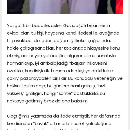
Yozgat’lı bir baba ile, aslen Gazipaşa’lı bir annenin
evladı olan bu kişi, hayatına, kendi ifadesi ile, ayağında
hiç ayakkabı olmadan başlamış, ilkokul çağlarında,
halde çaktığı sandıkları, her toplantıda hikayesine konu
etmiş, acıtasyon yeteneğini, algı yönetme sanatıyla
harmanlayıp, iyi ambalajladığı “başarı” hikayesini,
özellikle, kendisiyle ilk temas eden kişi ya da kitlelere
çok iyi pazarlayabilen birisidir. Bu konudaki yeteneğini ve
hakkını teslim edip, bu günlere nasıl gelmiş, “hızlı
yükseliş” grafiğini, hangi “sahte” dostluklarla, bu
noktaya getirmiş biraz da ona bakalım.
Geçtiğimiz yazımızda da ifade etmiştik, her defasında
kendisinden “büyük” ortaklarla ticaret yolculuğuna