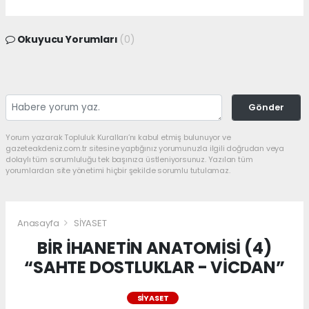
Okuyucu Yorumları
(0)
Gönder
Yorum yazarak Topluluk Kuralları’nı kabul etmiş bulunuyor ve
gazeteakdeniz.com.tr sitesine yaptığınız yorumunuzla ilgili doğrudan veya
dolaylı tüm sorumluluğu tek başınıza üstleniyorsunuz. Yazılan tüm
yorumlardan site yönetimi hiçbir şekilde sorumlu tutulamaz.
Anasayfa
SİYASET
BİR İHANETİN ANATOMİSİ (4)
“SAHTE DOSTLUKLAR - VİCDAN”
SİYASET