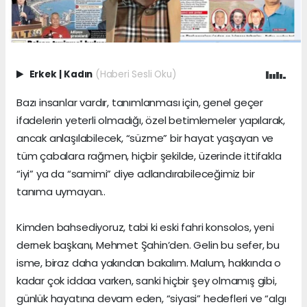
Erkek
|
Kadın
(Haberi Sesli Oku)
Bazı insanlar vardır, tanımlanması için, genel geçer
ifadelerin yeterli olmadığı, özel betimlemeler yapılarak,
ancak anlaşılabilecek, “süzme” bir hayat yaşayan ve
tüm çabalara rağmen, hiçbir şekilde, üzerinde ittifakla
“iyi” ya da “samimi” diye adlandırabileceğimiz bir
tanıma uymayan..
Kimden bahsediyoruz, tabi ki eski fahri konsolos, yeni
dernek başkanı, Mehmet Şahin’den. Gelin bu sefer, bu
isme, biraz daha yakından bakalım. Malum, hakkında o
kadar çok iddaa varken, sanki hiçbir şey olmamış gibi,
günlük hayatına devam eden, “siyasi” hedefleri ve “algı