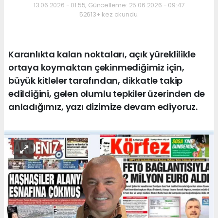
13.06.2026 - 01:55, Güncelleme: 25.06.2026 - 09:47
52613+ kez okundu.
Karanlıkta kalan noktaları, açık yüreklilikle
ortaya koymaktan çekinmediğimiz için,
büyük kitleler tarafından, dikkatle takip
edildiğini, gelen olumlu tepkiler üzerinden de
anladığımız, yazı dizimize devam ediyoruz.