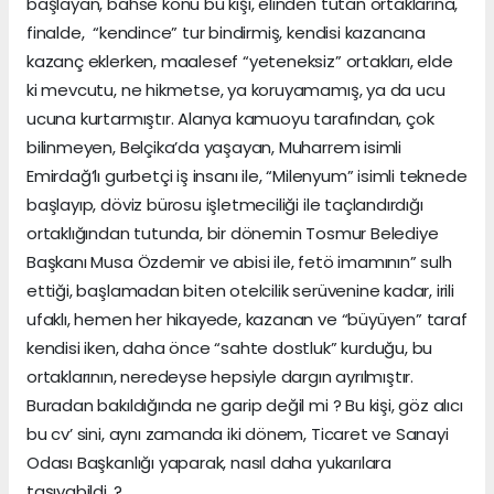
başlayan, bahse konu bu kişi, elinden tutan ortaklarına,
finalde, “kendince” tur bindirmiş, kendisi kazancına
kazanç eklerken, maalesef “yeteneksiz” ortakları, elde
ki mevcutu, ne hikmetse, ya koruyamamış, ya da ucu
ucuna kurtarmıştır. Alanya kamuoyu tarafından, çok
bilinmeyen, Belçika’da yaşayan, Muharrem isimli
Emirdağ’lı gurbetçi iş insanı ile, “Milenyum” isimli teknede
başlayıp, döviz bürosu işletmeciliği ile taçlandırdığı
ortaklığından tutunda, bir dönemin Tosmur Belediye
Başkanı Musa Özdemir ve abisi ile, fetö imamının” sulh
ettiği, başlamadan biten otelcilik serüvenine kadar, irili
ufaklı, hemen her hikayede, kazanan ve “büyüyen” taraf
kendisi iken, daha önce “sahte dostluk” kurduğu, bu
ortaklarının, neredeyse hepsiyle dargın ayrılmıştır.
Buradan bakıldığında ne garip değil mi ? Bu kişi, göz alıcı
bu cv’ sini, aynı zamanda iki dönem, Ticaret ve Sanayi
Odası Başkanlığı yaparak, nasıl daha yukarılara
taşıyabildi..?