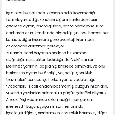
İşte tam bu noktada, kimsenin adını koyamadığı,
tanımlayamadığı, kendisini diğer insanlardan kesin
çizgilerle ayıran, insanoğlunda, hatta neredeyse tüm
canlılarda olup, kendisinde olmadığı için, onu hemen her
konuda, diğer insanlara göre avantajlı kılan nedir,
atlamadan anlatmak gerekiyor.
Yukarıda, ticari hayatının sadece bir kısmına
değindiğimiz, uzaktan bakıldığında “zeki” sanılan
Mehmet Şahin’ in, başka hiç kimsede olmayan, ve onu
herkesten ayıran bu özelliği, yaşadığı “çocukluk
travmaları” sonucu, çok erken yaşta vedalaştığı,
“vicdanıdır.” Ticari ahlakını bozmamış, düzgün insanların,
yukarıda yazılanları anlamakta güçlük çektiğini biliyoruz.
Ancak, “kişi vicdanında aklamadığı hiçbir günahı
işlemez..! ” Bugün, yaşamımızın her anında
içselleştirdiğimiz, sınırlarımızın, sorumluluklarımızın, diğer