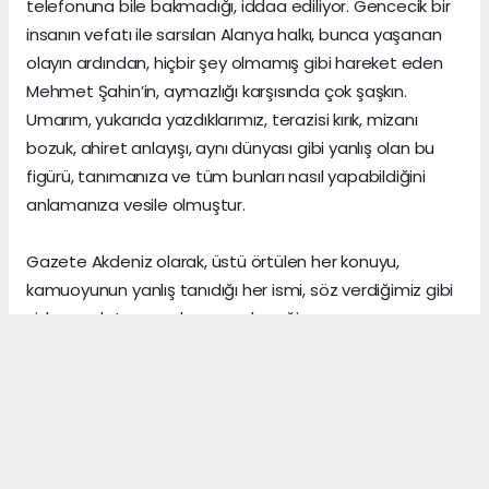
telefonuna bile bakmadığı, iddaa ediliyor. Gencecik bir
insanın vefatı ile sarsılan Alanya halkı, bunca yaşanan
olayın ardından, hiçbir şey olmamış gibi hareket eden
Mehmet Şahin’in, aymazlığı karşısında çok şaşkın.
Umarım, yukarıda yazdıklarımız, terazisi kırık, mizanı
bozuk, ahiret anlayışı, aynı dünyası gibi yanlış olan bu
figürü, tanımanıza ve tüm bunları nasıl yapabildiğini
anlamanıza vesile olmuştur.
Gazete Akdeniz olarak, üstü örtülen her konuyu,
kamuoyunun yanlış tanıdığı her ismi, söz verdiğimiz gibi
sizlere anlatmaya devam edeceğiz.
Gerçeklerin üzerini, algı yöneterek kapattığını sananlar,
vicdanı ile erken yaşta vedalaşanlar ve etrafındaki
herkese zarar veren insanlar, şu dünyada asıl önemli
olanın, arkalarından “hoş bir seda” bırakmak olduğunu,
asla anlayamazlar.