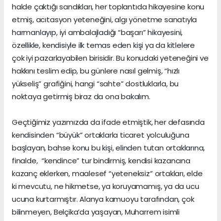
halde çaktığı sandıkları, her toplantıda hikayesine konu
etmiş, acıtasyon yeteneğini, algı yönetme sanatıyla
harmanlayıp, iyi ambalajladığı “başarı” hikayesini,
özellikle, kendisiyle ilk temas eden kişi ya da kitlelere
çok iyi pazarlayabilen birisidir. Bu konudaki yeteneğini ve
hakkını teslim edip, bu günlere nasıl gelmiş, “hızlı
yükseliş” grafiğini, hangi “sahte” dostluklarla, bu
noktaya getirmiş biraz da ona bakalım.
Geçtiğimiz yazımızda da ifade etmiştik, her defasında
kendisinden “büyük” ortaklarla ticaret yolculuğuna
başlayan, bahse konu bu kişi, elinden tutan ortaklarına,
finalde, “kendince” tur bindirmiş, kendisi kazancına
kazanç eklerken, maalesef “yeteneksiz” ortakları, elde
ki mevcutu, ne hikmetse, ya koruyamamış, ya da ucu
ucuna kurtarmıştır. Alanya kamuoyu tarafından, çok
bilinmeyen, Belçika’da yaşayan, Muharrem isimli