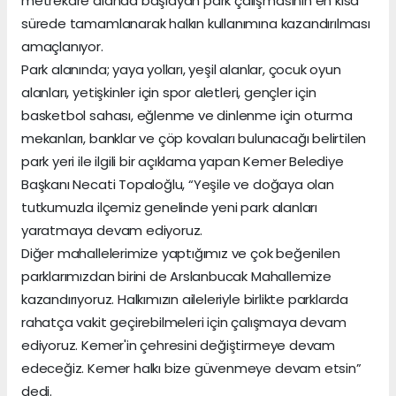
metrekare alanda başlayan park çalışmasının en kısa
sürede tamamlanarak halkın kullanımına kazandırılması
amaçlanıyor.
Park alanında; yaya yolları, yeşil alanlar, çocuk oyun
alanları, yetişkinler için spor aletleri, gençler için
basketbol sahası, eğlenme ve dinlenme için oturma
mekanları, banklar ve çöp kovaları bulunacağı belirtilen
park yeri ile ilgili bir açıklama yapan Kemer Belediye
Başkanı Necati Topaloğlu, “Yeşile ve doğaya olan
tutkumuzla ilçemiz genelinde yeni park alanları
yaratmaya devam ediyoruz.
Diğer mahallelerimize yaptığımız ve çok beğenilen
parklarımızdan birini de Arslanbucak Mahallemize
kazandırıyoruz. Halkımızın aileleriyle birlikte parklarda
rahatça vakit geçirebilmeleri için çalışmaya devam
ediyoruz. Kemer'in çehresini değiştirmeye devam
edeceğiz. Kemer halkı bize güvenmeye devam etsin”
dedi.