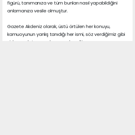
figürü, tanımanıza ve tüm bunları nasıl yapabildiğini
anlamanıza vesile olmuştur.
Gazete Akdeniz olarak, üstü örtülen her konuyu,
kamuoyunun yanlış tanıdığı her ismi, söz verdiğimiz gibi
sizlere anlatmaya devam edeceğiz.
Gerçeklerin üzerini, algı yöneterek kapattığını sananlar,
vicdanı ile erken yaşta vedalaşanlar ve etrafındaki
herkese zarar veren insanlar, şu dünyada asıl önemli
olanın, arkalarından “hoş bir seda” bırakmak olduğunu,
asla anlayamazlar.