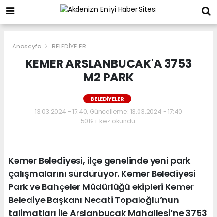
Anasayfa
BELEDİYELER
KEMER ARSLANBUCAK'A 3753
M2 PARK
BELEDİYELER
13.03.2024 - 17:40, Güncelleme: 13.03.2024 - 17:40
5019+ kez okundu.
Kemer Belediyesi, ilçe genelinde yeni park
çalışmalarını sürdürüyor. Kemer Belediyesi
Park ve Bahçeler Müdürlüğü ekipleri Kemer
Belediye Başkanı Necati Topaloğlu’nun
talimatları ile Arslanbucak Mahallesi’ne 3753