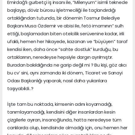
Emirdağ’lı gurbetçi iş insanı ile, “Milenyum” isimli teknede
başlayıp, döviz bürosu işletmeciliği ile taçlandırdığı
ortaklığından tutunda, bir dönemin Tosmur Belediye
Başkanı Musa Özdemir ve abisi ile, fetö imamının” sulh
ettiği, başlamadan biten otelcilik serüvenine kadar, irili
ufaklı, hemen her hikayede, kazanan ve “büyüyen” taraf
kendisi iken, daha önce “sahte dostluk” kurduğu, bu
ortaklarının, neredeyse hepsiyle dargın ayrılmıştır.
Buradan bakıldığında ne garip değil mi ? Bu kişi, göz alıcı
bu cv’ sini, aynı zamanda iki dönem, Ticaret ve Sanayi
Odası Başkanlığı yaparak, nasıl daha yukarılara
taşıyabildi..?
İşte tam bu noktada, kimsenin adını koyamadığı,
tanımlayamadığı, kendisini diğer insanlardan kesin
çizgilerle ayıran, insanoğlunda, hatta neredeyse tüm
canlılarda olup, kendisinde olmadığı için, onu hemen her