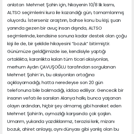
anlatan Mehmet Şahin için, hikayenin 10/8 lik kısmı,
ALTSO seçimlerini kura ile kazandığı gün, tamamlanmış
oluyordu. İsterseniz araştırın, bahse konu bu kişi, şuan
yanında gezen bir avuç insan dışında, ALTSO
seçimlerinde, kendisine sonuna kadar destek olan çoğu
kişi ile de, bir şekilde hikayesini “bozuk” bitirmiştir.
Günümüze geldiğimizde ise, kendisiyle yaptığı
ortaklıkta, karanlıkta kalan tüm ticari aksiyonları,
merhum Aydın ÇAVUŞOĞLU tarafından sorgulanan
Mehmet Şahin’ in, bu aksiyonları ortağına
açıklayamadığı, hatta neredeyse son 20 gün
telefonuna bile bakmadığı, iddaa ediliyor. Gencecik bir
insanın vefatı ile sarsılan Alanya halkı, bunca yaşanan
olayın ardından, hiçbir şey olmamış gibi hareket eden
Mehmet Şahin’in, aymazlığı karşısında çok şaşkın.
Umarım, yukarıda yazdıklarımız, terazisi kırık, mizanı
bozuk, ahiret anlayışı, aynı dünyası gibi yanlış olan bu