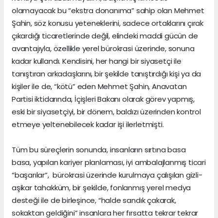
olamayacak bu “ekstra donanıma” sahip olan Mehmet
Şahin, söz konusu yeteneklerini, sadece ortaklarını çırak
çıkardığı ticaretlerinde değil, elindeki maddi gücün de
avantajıyla, özellikle yerel bürokrasi üzerinde, sonuna
kadar kullandı. Kendisini, her hangi bir siyasetçi ile
tanıştıran arkadaşlarını, bir şekilde tanıştırdığı kişi ya da
kişiler ile de, “kötü” eden Mehmet Şahin, Anavatan
Partisi iktidarında, İçişleri Bakanı olarak görev yapmış,
eski bir siyasetçiyi, bir dönem, baldızı üzerinden kontrol
etmeye yeltenebilecek kadar işi ilerletmişti.
Tüm bu süreçlerin sonunda, insanların sırtına basa
basa, yapılan kariyer planlaması, iyi ambalajlanmış ticari
“başarılar”, bürokrasi üzerinde kurulmaya çalışılan gizli-
aşikar tahakküm, bir şekilde, fonlanmış yerel medya
desteği ile de birleşince, “halde sandık çakarak,
sokaktan geldiğini” insanlara her fırsatta tekrar tekrar