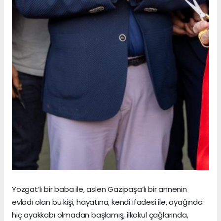
Yozgat’lı bir baba ile, aslen Gazipaşa’lı bir annenin
evladı olan bu kişi, hayatına, kendi ifadesi ile, ayağında
hiç ayakkabı olmadan başlamış, ilkokul çağlarında,