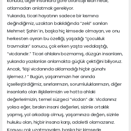
konuda, diğer insanlara göre avantajlı kılan nedir,
atlamadan anlatmak gerekiyor.
Yukarıda, ticari hayatının sadece bir kısmına
değindiğimiz, uzaktan bakıldığında “zeki” sanılan
Mehmet Şahin’ in, başka hiç kimsede olmayan, ve onu
herkesten ayıran bu özelliği, yaşadığı “çocukluk
travmaları” sonucu, çok erken yaşta vedalaştığı,
“vicdanıdır.” Ticari ahlakını bozmamış, düzgün insanların,
yukarıda yazılanları anlamakta güçlük çektiğini biliyoruz.
Ancak, “kişi vicdanında aklamadığı hiçbir günahı
işlemez..! ” Bugün, yaşamımızın her anında
içselleştirdiğimiz, sınırlarımızın, sorumluluklarımızın, diğer
insanlarla olan ilişkilerimizin ve hatta ahlaki
değerlerimizin, temel süzgeci “vicdan” dır. Vicdanınız
yoksa eğer, bırakın insani değerleri, sizinle ortaklık
yapmış, yol arkadaşı olmuş, yaşamınıza değen, sizinle
hukuku olan, hiçbir insana karşı, adaletli olamazsınız.
Konuyu çok uzatmayalım, başka hiç kimsede