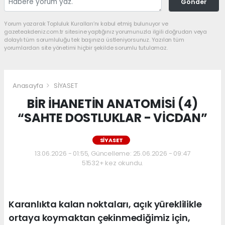
Gönder
Yorum yazarak Topluluk Kuralları’nı kabul etmiş bulunuyor ve
gazeteakdeniz.com.tr sitesine yaptığınız yorumunuzla ilgili doğrudan veya
dolaylı tüm sorumluluğu tek başınıza üstleniyorsunuz. Yazılan tüm
yorumlardan site yönetimi hiçbir şekilde sorumlu tutulamaz.
Anasayfa
SİYASET
BİR İHANETİN ANATOMİSİ (4)
“SAHTE DOSTLUKLAR - VİCDAN”
SİYASET
13.06.2026 - 01:55, Güncelleme: 25.06.2026 - 09:47
51532+ kez okundu.
Karanlıkta kalan noktaları, açık yüreklilikle
ortaya koymaktan çekinmediğimiz için,