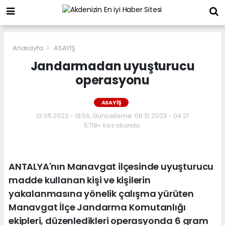
Anasayfa
ASAYİŞ
Jandarmadan uyuşturucu
operasyonu
ASAYİŞ
12.05.2022 - 18:56, Güncelleme: 08.12.2023 - 04:21
5718+ kez okundu.
ANTALYA'nın Manavgat ilçesinde uyuşturucu
madde kullanan kişi ve kişilerin
yakalanmasına yönelik çalışma yürüten
Manavgat İlçe Jandarma Komutanlığı
ekipleri, düzenledikleri operasyonda 6 gram