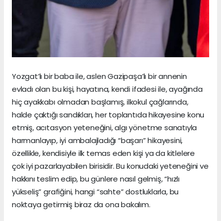
Yozgat’lı bir baba ile, aslen Gazipaşa’lı bir annenin
evladı olan bu kişi, hayatına, kendi ifadesi ile, ayağında
hiç ayakkabı olmadan başlamış, ilkokul çağlarında,
halde çaktığı sandıkları, her toplantıda hikayesine konu
etmiş, acıtasyon yeteneğini, algı yönetme sanatıyla
harmanlayıp, iyi ambalajladığı “başarı” hikayesini,
özellikle, kendisiyle ilk temas eden kişi ya da kitlelere
çok iyi pazarlayabilen birisidir. Bu konudaki yeteneğini ve
hakkını teslim edip, bu günlere nasıl gelmiş, “hızlı
yükseliş” grafiğini, hangi “sahte” dostluklarla, bu
noktaya getirmiş biraz da ona bakalım.