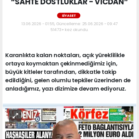
“SAHTE DOSTLUKLAR - VİCDAN”
SİYASET
13.06.2026 - 01:55, Güncelleme: 25.06.2026 - 09:47
51473+ kez okundu.
Karanlıkta kalan noktaları, açık yüreklilikle
ortaya koymaktan çekinmediğimiz için,
büyük kitleler tarafından, dikkatle takip
edildiğini, gelen olumlu tepkiler üzerinden de
anladığımız, yazı dizimize devam ediyoruz.