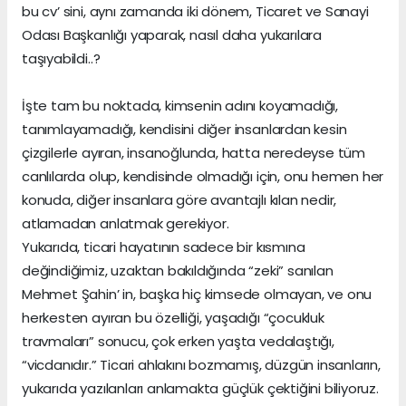
bu cv’ sini, aynı zamanda iki dönem, Ticaret ve Sanayi
Odası Başkanlığı yaparak, nasıl daha yukarılara
taşıyabildi..?
İşte tam bu noktada, kimsenin adını koyamadığı,
tanımlayamadığı, kendisini diğer insanlardan kesin
çizgilerle ayıran, insanoğlunda, hatta neredeyse tüm
canlılarda olup, kendisinde olmadığı için, onu hemen her
konuda, diğer insanlara göre avantajlı kılan nedir,
atlamadan anlatmak gerekiyor.
Yukarıda, ticari hayatının sadece bir kısmına
değindiğimiz, uzaktan bakıldığında “zeki” sanılan
Mehmet Şahin’ in, başka hiç kimsede olmayan, ve onu
herkesten ayıran bu özelliği, yaşadığı “çocukluk
travmaları” sonucu, çok erken yaşta vedalaştığı,
“vicdanıdır.” Ticari ahlakını bozmamış, düzgün insanların,
yukarıda yazılanları anlamakta güçlük çektiğini biliyoruz.