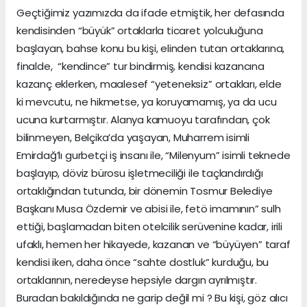
Geçtiğimiz yazımızda da ifade etmiştik, her defasında
kendisinden “büyük” ortaklarla ticaret yolculuğuna
başlayan, bahse konu bu kişi, elinden tutan ortaklarına,
finalde, “kendince” tur bindirmiş, kendisi kazancına
kazanç eklerken, maalesef “yeteneksiz” ortakları, elde
ki mevcutu, ne hikmetse, ya koruyamamış, ya da ucu
ucuna kurtarmıştır. Alanya kamuoyu tarafından, çok
bilinmeyen, Belçika’da yaşayan, Muharrem isimli
Emirdağ’lı gurbetçi iş insanı ile, “Milenyum” isimli teknede
başlayıp, döviz bürosu işletmeciliği ile taçlandırdığı
ortaklığından tutunda, bir dönemin Tosmur Belediye
Başkanı Musa Özdemir ve abisi ile, fetö imamının” sulh
ettiği, başlamadan biten otelcilik serüvenine kadar, irili
ufaklı, hemen her hikayede, kazanan ve “büyüyen” taraf
kendisi iken, daha önce “sahte dostluk” kurduğu, bu
ortaklarının, neredeyse hepsiyle dargın ayrılmıştır.
Buradan bakıldığında ne garip değil mi ? Bu kişi, göz alıcı