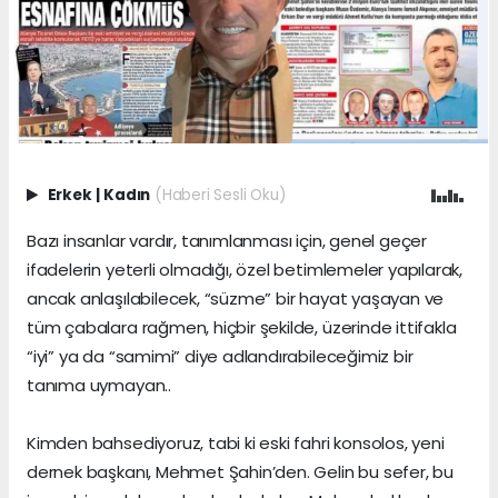
Erkek
|
Kadın
(Haberi Sesli Oku)
Bazı insanlar vardır, tanımlanması için, genel geçer
ifadelerin yeterli olmadığı, özel betimlemeler yapılarak,
ancak anlaşılabilecek, “süzme” bir hayat yaşayan ve
tüm çabalara rağmen, hiçbir şekilde, üzerinde ittifakla
“iyi” ya da “samimi” diye adlandırabileceğimiz bir
tanıma uymayan..
Kimden bahsediyoruz, tabi ki eski fahri konsolos, yeni
dernek başkanı, Mehmet Şahin’den. Gelin bu sefer, bu