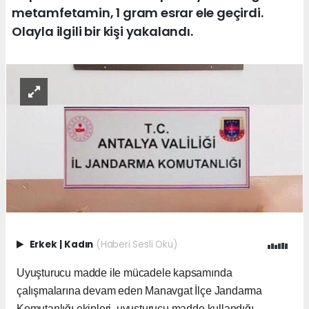
metamfetamin, 1 gram esrar ele geçirdi.
Olayla ilgili bir kişi yakalandı.
Erkek
|
Kadın
(Haberi Sesli Oku)
Uyuşturucu madde ile mücadele kapsamında
çalışmalarına devam eden Manavgat İlçe Jandarma
Komutanlığı ekipleri, uyuşturucu madde kullandığı