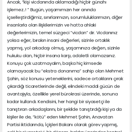
Ancak, “kişi vicdanında aklamadığı hiçbir günahı
işlemez..! ” Bugün, yaşamımızın her anında
içselleştirdiğimiz, sınırlarımızın, sorumluluklarımızın, diğer
insanlarla olan ilişkilerimizin ve hatta ahlaki
değerlerimizin, temel süzgeci “vicdan” dır. Vicdanınız
yoksa eğer, bırakın insani değerleri, sizinle ortaklık
yapmış, yol arkadaşı olmuş, yaşamınıza değen, sizinle
hukuku olan, hiçbir insana karşı, adaletli olamazsınız.
Konuyu çok uzatmayalım, başka hiç kimsede
olamayacak bu “ekstra donanıma” sahip olan Mehmet
Şahin, söz konusu yeteneklerini, sadece ortaklarını çırak
çıkardığı ticaretlerinde değil, elindeki maddi gücün de
avantajıyla, özellikle yerel bürokrasi üzerinde, sonuna
kadar kullandı. Kendisini, her hangi bir siyasetçi ile
tanıştıran arkadaşlarını, bir şekilde tanıştırdığı kişi ya da
kişiler ile de, “kötü” eden Mehmet Şahin, Anavatan
Partisi iktidarında, İçişleri Bakanı olarak görev yapmış,