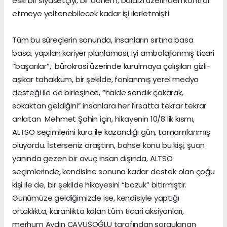
eski bir siyasetçiyi, bir dönem, baldızı üzerinden kontrol
etmeye yeltenebilecek kadar işi ilerletmişti.
Tüm bu süreçlerin sonunda, insanların sırtına basa
basa, yapılan kariyer planlaması, iyi ambalajlanmış ticari
“başarılar”, bürokrasi üzerinde kurulmaya çalışılan gizli-
aşikar tahakküm, bir şekilde, fonlanmış yerel medya
desteği ile de birleşince, “halde sandık çakarak,
sokaktan geldiğini” insanlara her fırsatta tekrar tekrar
anlatan Mehmet Şahin için, hikayenin 10/8 lik kısmı,
ALTSO seçimlerini kura ile kazandığı gün, tamamlanmış
oluyordu. İsterseniz araştırın, bahse konu bu kişi, şuan
yanında gezen bir avuç insan dışında, ALTSO
seçimlerinde, kendisine sonuna kadar destek olan çoğu
kişi ile de, bir şekilde hikayesini “bozuk” bitirmiştir.
Günümüze geldiğimizde ise, kendisiyle yaptığı
ortaklıkta, karanlıkta kalan tüm ticari aksiyonları,
merhum Aydın ÇAVUŞOĞLU tarafından sorgulanan