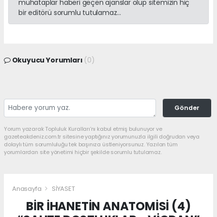
muhataplar haberi geçen ajanslar olup sitemizin hiç
bir editörü sorumlu tutulamaz...
Okuyucu Yorumları
(0)
Gönder
Yorum yazarak Topluluk Kuralları’nı kabul etmiş bulunuyor ve
gazeteakdeniz.com.tr sitesine yaptığınız yorumunuzla ilgili doğrudan veya
dolaylı tüm sorumluluğu tek başınıza üstleniyorsunuz. Yazılan tüm
yorumlardan site yönetimi hiçbir şekilde sorumlu tutulamaz.
Anasayfa
SİYASET
BİR İHANETİN ANATOMİSİ (4)