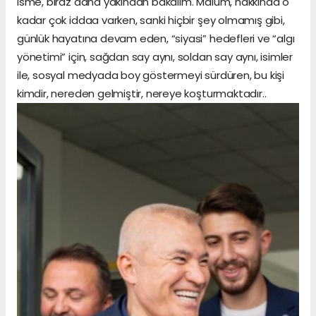
isme, biraz daha yakından bakalım. Malum, hakkında o
kadar çok iddaa varken, sanki hiçbir şey olmamış gibi,
günlük hayatına devam eden, “siyasi” hedefleri ve “algı
yönetimi” için, sağdan say aynı, soldan say aynı, isimler
ile, sosyal medyada boy göstermeyi sürdüren, bu kişi
kimdir, nereden gelmiştir, nereye koşturmaktadır..