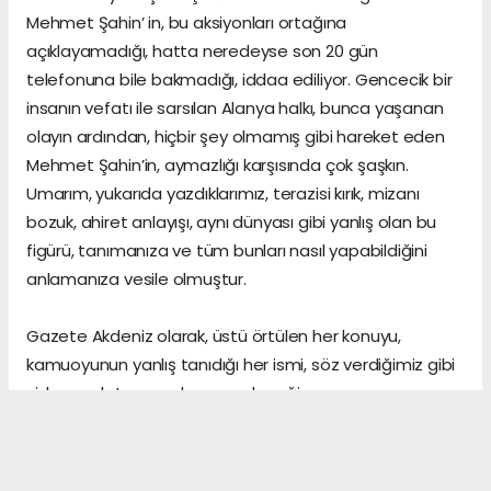
Mehmet Şahin’ in, bu aksiyonları ortağına
açıklayamadığı, hatta neredeyse son 20 gün
telefonuna bile bakmadığı, iddaa ediliyor. Gencecik bir
insanın vefatı ile sarsılan Alanya halkı, bunca yaşanan
olayın ardından, hiçbir şey olmamış gibi hareket eden
Mehmet Şahin’in, aymazlığı karşısında çok şaşkın.
Umarım, yukarıda yazdıklarımız, terazisi kırık, mizanı
bozuk, ahiret anlayışı, aynı dünyası gibi yanlış olan bu
figürü, tanımanıza ve tüm bunları nasıl yapabildiğini
anlamanıza vesile olmuştur.
Gazete Akdeniz olarak, üstü örtülen her konuyu,
kamuoyunun yanlış tanıdığı her ismi, söz verdiğimiz gibi
sizlere anlatmaya devam edeceğiz.
Gerçeklerin üzerini, algı yöneterek kapattığını sananlar,
vicdanı ile erken yaşta vedalaşanlar ve etrafındaki
herkese zarar veren insanlar, şu dünyada asıl önemli