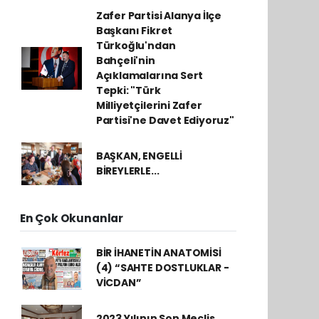
Zafer Partisi Alanya İlçe
Başkanı Fikret
Türkoğlu'ndan
Bahçeli'nin
Açıklamalarına Sert
Tepki: "Türk
Milliyetçilerini Zafer
Partisi'ne Davet Ediyoruz"
BAŞKAN, ENGELLİ
BİREYLERLE...
En Çok Okunanlar
BİR İHANETİN ANATOMİSİ
(4) “SAHTE DOSTLUKLAR -
VİCDAN”
2023 Yılının Son Meclis