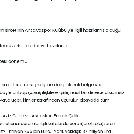
 şirketinin Antalyaspor Kulübü’yle ilgili hazırlamış olduğu
ebi üzerine bu dosya hazırlandı.
önceki dönem…
erin cebine nasıl girdiğine dair pek çok belge var.
 böyle ahbap çavuş ilişkilere girilir, nasıl bu derece disiplinsiz
havaya uçar, kimler tarafından uçurulur, dosyada tüm
an Aziz Çetin ve Asbaşkan Emrah Çelik…
n istisnai durumla ilgili kafalarda soru işareti oluşturan
 1 milyon 255 bin Euro… Yani, yaklaşık 37 milyon Lira…