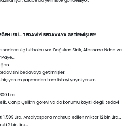
e hazırlanıyor, kulübe bu yeni liste gönderiliyor.
 YEĞENLERİ… TEDAVİYİ BEDAVAYA GETİRMİŞLER!
de sadece üç futbolcu var. Doğukan Sinik, Allassane Ndao ve
y Paye…
yeğen…
tedavisini bedavaya getirmişler.
hiç yorum yapmadan tam listeyi yayınlıyorum.
300 Lira…
ik, Canip Çelik’in görevi ya da konumu kayıtlı değil, tedavi
i 1.589 Lira, Antalyaspor’a mahsup edilen miktar 12 bin Lira…
ti 2 bin Lira…