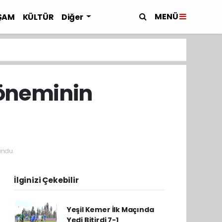
MENÜ
ŞAM
KÜLTÜR
Diğer
döneminin
undu.
İlginizi Çekebilir
Yeşil Kemer İlk Maçında
Yedi Bitirdi 7-1