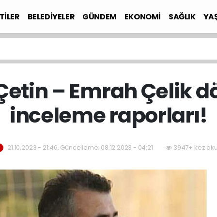
TİLER
BELEDİYELER
GÜNDEM
EKONOMİ
SAĞLIK
YA
z Çetin – Emrah Çelik 
inceleme raporları!
21.10.2023 - 21:46, Güncelleme: 08.12.2023 - 04:21
3947+ kez ok