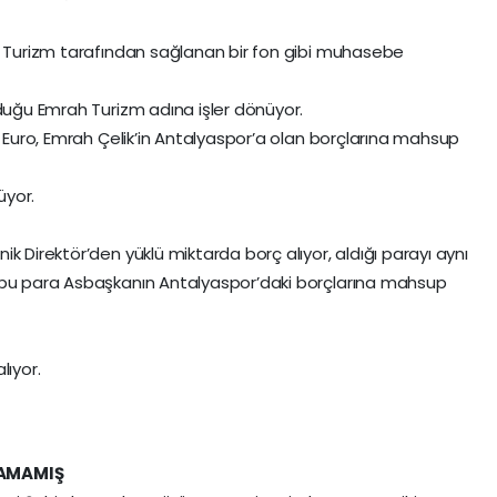
h Turizm tarafından sağlanan bir fon gibi muhasebe
lduğu Emrah Turizm adına işler dönüyor.
n Euro, Emrah Çelik’in Antalyaspor’a olan borçlarına mahsup
üyor.
k Direktör’den yüklü miktarda borç alıyor, aldığı parayı aynı
 bu para Asbaşkanın Antalyaspor’daki borçlarına mahsup
lıyor.
LAMAMIŞ