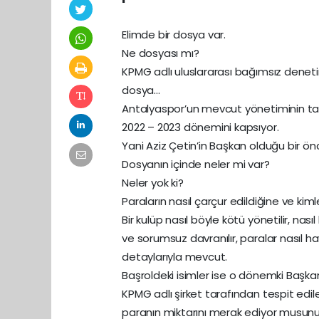
Elimde bir dosya var.
Ne dosyası mı?
KPMG adlı uluslararası bağımsız denetim
dosya…
Antalyaspor’un mevcut yönetiminin tal
2022 – 2023 dönemini kapsıyor.
Yani Aziz Çetin’in Başkan olduğu bir 
Dosyanın içinde neler mi var?
Neler yok ki?
Paraların nasıl çarçur edildiğine ve kiml
Bir kulüp nasıl böyle kötü yönetilir, nasıl
ve sorumsuz davranılır, paralar nasıl 
detaylarıyla mevcut.
Başroldeki isimler ise o dönemki Başk
KPMG adlı şirket tarafından tespit edile
paranın miktarını merak ediyor musunuz?