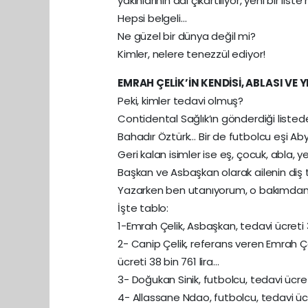
yakınlarının adı çıkartılıyor, yeni bir list
Hepsi belgeli…
Ne güzel bir dünya değil mi?
Kimler, nelere tenezzül ediyor!
EMRAH ÇELİK’İN KENDİSİ, ABLASI VE
Peki, kimler tedavi olmuş?
Contidental Sağlık’ın gönderdiği liste
Bahadır Öztürk… Bir de futbolcu eşi Ab
Geri kalan isimler ise eş, çocuk, abla, 
Başkan ve Asbaşkan olarak ailenin diş 
Yazarken ben utanıyorum, o bakımdan 
İşte tablo:
1-Emrah Çelik, Asbaşkan, tedavi ücreti 
2- Canip Çelik, referans veren Emrah Çel
ücreti 38 bin 761 lira…
3- Doğukan Sinik, futbolcu, tedavi ücret
4- Allassane Ndao, futbolcu, tedavi ücre