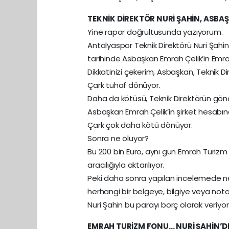
TEKNİK DİREKTÖR NURİ ŞAHİN, ASBA
Yine rapor doğrultusunda yazıyorum.
Antalyaspor Teknik Direktörü Nuri Şahin,
tarihinde Asbaşkan Emrah Çelik’in Emra
Dikkatinizi çekerim, Asbaşkan, Teknik D
Çark tuhaf dönüyor.
Daha da kötüsü, Teknik Direktörün gön
Asbaşkan Emrah Çelik’in şirket hesabı
Çark çok daha kötü dönüyor.
Sonra ne oluyor?
Bu 200 bin Euro, aynı gün Emrah Turiz
aracılığıyla aktarılıyor.
Peki daha sonra yapılan incelemede ne o
herhangi bir belgeye, bilgiye veya nota
Nuri Şahin bu parayı borç olarak veriy
EMRAH TURİZM FONU… NURİ ŞAHİN’DE