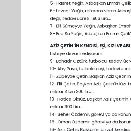
5- Hasret Yeğin, Asbaşkan Emrah Çelik’i
6- Levent Yeğin, referans veren Asbaşk
değil, tedavi ücreti 1.903 Lira…
7- Elif Sümeyye Yeğin, Asbaşkan Emrah Ç
8- Ece Su Yeğin, Asbaşkan Emrah Çelik’i
AZİZ ÇETİN’İN KENDİSİ, EŞİ, KIZI VE
Listeye devam ediyorum.
9- Bahadır Öztürk, futbolcu, tedavi ücre
10- Aby Paye, futbolcu eşi, tedavi ücret
11- Zübeyde Çetin, Başkan Aziz Çetin’in E
12- Elif Çetin, Başkan Aziz Çetin’in Kızı
miktar 4 bin 300 Lira…
13- Hatice Öksüz, Başkan Aziz Çetin’in 
miktar 900 Lira…
14- Seher Özdemir, görevi ya da konumu 
15- Orhan Özdemir, görevi ya da konumu 
16- Aziz Çetin, Başkan’ın bizzat kendisi,