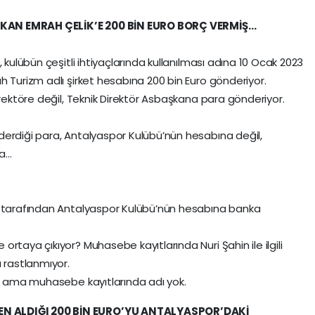
ŞKAN EMRAH ÇELİK’E 200 BİN EURO BORÇ VERMİŞ…
 kulübün çeşitli ihtiyaçlarında kullanılması adına 10 Ocak 2023
h Turizm adlı şirket hesabına 200 bin Euro gönderiyor.
irektöre değil, Teknik Direktör Asbaşkana para gönderiyor.
derdiği para, Antalyaspor Kulübü’nün hesabına değil,
na…
m tarafından Antalyaspor Kulübü’nün hesabına banka
rtaya çıkıyor? Muhasebe kayıtlarında Nuri Şahin ile ilgili
 rastlanmıyor.
or ama muhasebe kayıtlarında adı yok.
N ALDIĞI 200 BİN EURO’YU ANTALYASPOR’DAKİ