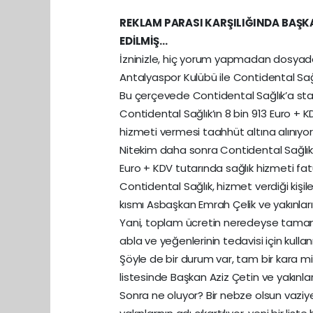
REKLAM PARASI KARŞILIĞINDA BAŞK
EDİLMİŞ…
İzninizle, hiç yorum yapmadan dosyada
Antalyaspor Kulübü ile Contidental Sağ
Bu çerçevede Contidental Sağlık’a stadd
Contidental Sağlık’ın 8 bin 913 Euro + 
hizmeti vermesi taahhüt altına alınıyor
Nitekim daha sonra Contidental Sağlık
Euro + KDV tutarında sağlık hizmeti fat
Contidental Sağlık, hizmet verdiği kişileri
kısmı Asbaşkan Emrah Çelik ve yakınlarına
Yani, toplam ücretin neredeyse tamamı
abla ve yeğenlerinin tedavisi için kullan
Şöyle de bir durum var, tam bir kara mi
listesinde Başkan Aziz Çetin ve yakınları 
Sonra ne oluyor? Bir nebze olsun vaziye