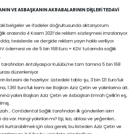
ANIN VE ASBAŞKANIN AKRABALARININ DİŞLERİ TEDAVİ
ki belgeler ve ifadeler doğrultusunda aktarıyorum.
lık arasında 4 Kasım 2021’de reklam sözleşmesi imzalanıyor.
a, tesislerde ve dergide reklam yayın hakkı veriliyor.
KDV ödemesi ve de 5 bin 168 Euro + KDV tutarında sağlık
.
 tarafından Antalyaspor Kulübü’ne tam tamına 5 bin 168
urası düzenleniyor.
n listesini de hazırlıyor. Listedeki tablo şu, 3 bin 121 Euro’luk
, 1.361 Euro’luk kısmı ise Başkan Aziz Çetin ve yakınlarına ait.
na yakını Başkan Aziz Çetin ve Asbaşkan Emrah Çelik’in eş,
ılmış.
zah… Contidental Sağlık tarafından ilk gönderilen isim
da var. Hangi yakınları mı? Eşi, kızı, ablası ve yeğenleri…
ti kurtarabilmek için olsa gerek, bu listeden Aziz Çetin ve