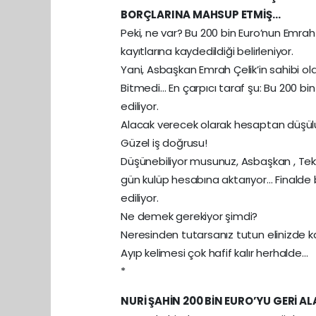
BORÇLARINA MAHSUP ETMİŞ…
Peki, ne var? Bu 200 bin Euro’nun Emra
kayıtlarına kaydedildiği belirleniyor.
Yani, Asbaşkan Emrah Çelik’in sahibi o
Bitmedi… En çarpıcı taraf şu: Bu 200 bi
ediliyor.
Alacak verecek olarak hesaptan düşül
Güzel iş doğrusu!
Düşünebiliyor musunuz, Asbaşkan , Tekni
gün kulüp hesabına aktarıyor… Finalde
ediliyor.
Ne demek gerekiyor şimdi?
Neresinden tutarsanız tutun elinizde ka
Ayıp kelimesi çok hafif kalır herhalde…
*
NURİ ŞAHİN 200 BİN EURO’YU GERİ A