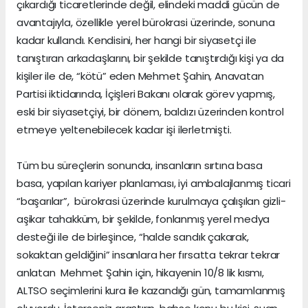
çıkardığı ticaretlerinde değil, elindeki maddi gücün de
avantajıyla, özellikle yerel bürokrasi üzerinde, sonuna
kadar kullandı. Kendisini, her hangi bir siyasetçi ile
tanıştıran arkadaşlarını, bir şekilde tanıştırdığı kişi ya da
kişiler ile de, “kötü” eden Mehmet Şahin, Anavatan
Partisi iktidarında, İçişleri Bakanı olarak görev yapmış,
eski bir siyasetçiyi, bir dönem, baldızı üzerinden kontrol
etmeye yeltenebilecek kadar işi ilerletmişti.
Tüm bu süreçlerin sonunda, insanların sırtına basa
basa, yapılan kariyer planlaması, iyi ambalajlanmış ticari
“başarılar”, bürokrasi üzerinde kurulmaya çalışılan gizli-
aşikar tahakküm, bir şekilde, fonlanmış yerel medya
desteği ile de birleşince, “halde sandık çakarak,
sokaktan geldiğini” insanlara her fırsatta tekrar tekrar
anlatan Mehmet Şahin için, hikayenin 10/8 lik kısmı,
ALTSO seçimlerini kura ile kazandığı gün, tamamlanmış