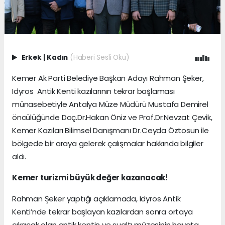
Erkek
|
Kadın
(Haberi Sesli Oku)
Kemer Ak Parti Belediye Başkan Adayı Rahman Şeker,
Idyros Antik Kenti kazılarının tekrar başlaması
münasebetiyle Antalya Müze Müdürü Mustafa Demirel
öncülüğünde Doç.Dr.Hakan Öniz ve Prof.Dr.Nevzat Çevik,
Kemer Kazıları Bilimsel Danışmanı Dr.Ceyda Öztosun ile
bölgede bir araya gelerek çalışmalar hakkında bilgiler
aldı.
Kemer turizmi büyük değer kazanacak!
Rahman Şeker yaptığı açıklamada, Idyros Antik
Kenti’nde tekrar başlayan kazılardan sonra ortaya
çıkacak olan antik kentin ve sualtı müzesinin hayata