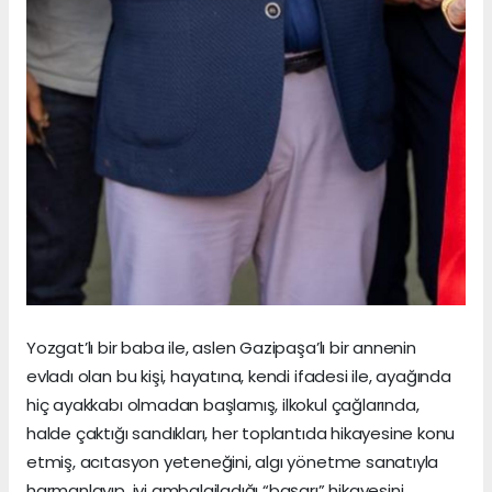
Yozgat’lı bir baba ile, aslen Gazipaşa’lı bir annenin
evladı olan bu kişi, hayatına, kendi ifadesi ile, ayağında
hiç ayakkabı olmadan başlamış, ilkokul çağlarında,
halde çaktığı sandıkları, her toplantıda hikayesine konu
etmiş, acıtasyon yeteneğini, algı yönetme sanatıyla
harmanlayıp, iyi ambalajladığı “başarı” hikayesini,