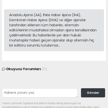
Anadolu Ajansı (AA), İhlas Haber Ajansı (İHA),
Demirören Haber Ajansı (DHA) ve diğer ajanslar
tarafından eklenen tüm haberler, sitemizin
editörlerinin müdahalesi olmadan ajans kanallarından
çekilmektedir. Bu haberlerde yer alan hukuki
muhataplar haberi geçen ajanslar olup sitemizin hiç
bir editörü sorumlu tutulamaz...
Okuyucu Yorumları
(0)
Gönder
Yorum yazarak Topluluk Kuralları’nı kabul etmiş bulunuyor ve
gazeteakdeniz.com.tr sitesine yaptığınız yorumunuzla ilgili doğrudan veya