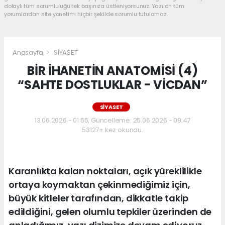
dolaylı tüm sorumluluğu tek başınıza üstleniyorsunuz. Yazılan tüm
yorumlardan site yönetimi hiçbir şekilde sorumlu tutulamaz.
Anasayfa
SİYASET
BİR İHANETİN ANATOMİSİ (4)
“SAHTE DOSTLUKLAR - VİCDAN”
SİYASET
13.06.2026 - 01:55, Güncelleme: 25.06.2026 - 09:47
53127+ kez okundu.
Karanlıkta kalan noktaları, açık yüreklilikle
ortaya koymaktan çekinmediğimiz için,
büyük kitleler tarafından, dikkatle takip
edildiğini, gelen olumlu tepkiler üzerinden de