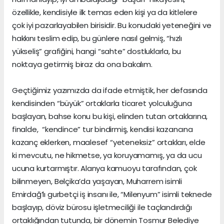
özellikle, kendisiyle ilk temas eden kişi ya da kitlelere
çok iyi pazarlayabilen birisidir. Bu konudaki yeteneğini ve
hakkını teslim edip, bu günlere nasıl gelmiş, “hızlı
yükseliş” grafiğini, hangi “sahte” dostluklarla, bu
noktaya getirmiş biraz da ona bakalım.
Geçtiğimiz yazımızda da ifade etmiştik, her defasında
kendisinden “büyük” ortaklarla ticaret yolculuğuna
başlayan, bahse konu bu kişi, elinden tutan ortaklarına,
finalde, “kendince” tur bindirmiş, kendisi kazancına
kazanç eklerken, maalesef “yeteneksiz” ortakları, elde
ki mevcutu, ne hikmetse, ya koruyamamış, ya da ucu
ucuna kurtarmıştır. Alanya kamuoyu tarafından, çok
bilinmeyen, Belçika’da yaşayan, Muharrem isimli
Emirdağ’lı gurbetçi iş insanı ile, “Milenyum” isimli teknede
başlayıp, döviz bürosu işletmeciliği ile taçlandırdığı
ortaklığından tutunda, bir dönemin Tosmur Belediye