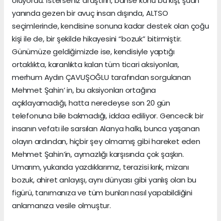
oluyordu. İsterseniz araştırın, bahse konu bu kişi, şuan
yanında gezen bir avuç insan dışında, ALTSO
seçimlerinde, kendisine sonuna kadar destek olan çoğu
kişi ile de, bir şekilde hikayesini “bozuk” bitirmiştir.
Günümüze geldiğimizde ise, kendisiyle yaptığı
ortaklıkta, karanlıkta kalan tüm ticari aksiyonları,
merhum Aydın ÇAVUŞOĞLU tarafından sorgulanan
Mehmet Şahin’ in, bu aksiyonları ortağına
açıklayamadığı, hatta neredeyse son 20 gün
telefonuna bile bakmadığı, iddaa ediliyor. Gencecik bir
insanın vefatı ile sarsılan Alanya halkı, bunca yaşanan
olayın ardından, hiçbir şey olmamış gibi hareket eden
Mehmet Şahin’in, aymazlığı karşısında çok şaşkın.
Umarım, yukarıda yazdıklarımız, terazisi kırık, mizanı
bozuk, ahiret anlayışı, aynı dünyası gibi yanlış olan bu
figürü, tanımanıza ve tüm bunları nasıl yapabildiğini
anlamanıza vesile olmuştur.