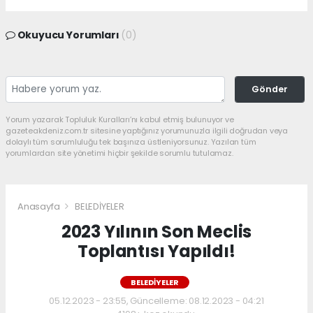
Okuyucu Yorumları
(0)
Gönder
Yorum yazarak Topluluk Kuralları’nı kabul etmiş bulunuyor ve
gazeteakdeniz.com.tr sitesine yaptığınız yorumunuzla ilgili doğrudan veya
dolaylı tüm sorumluluğu tek başınıza üstleniyorsunuz. Yazılan tüm
yorumlardan site yönetimi hiçbir şekilde sorumlu tutulamaz.
Anasayfa
BELEDİYELER
2023 Yılının Son Meclis
Toplantısı Yapıldı!
BELEDİYELER
05.12.2023 - 23:55, Güncelleme: 08.12.2023 - 04:21