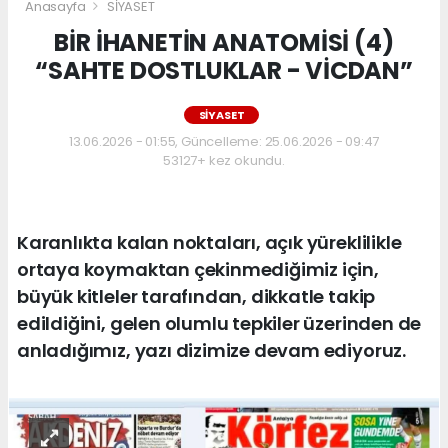
Anasayfa
SİYASET
BİR İHANETİN ANATOMİSİ (4)
“SAHTE DOSTLUKLAR - VİCDAN”
SİYASET
13.06.2026 - 01:55, Güncelleme: 25.06.2026 - 09:47
53127+ kez okundu.
Karanlıkta kalan noktaları, açık yüreklilikle
ortaya koymaktan çekinmediğimiz için,
büyük kitleler tarafından, dikkatle takip
edildiğini, gelen olumlu tepkiler üzerinden de
anladığımız, yazı dizimize devam ediyoruz.