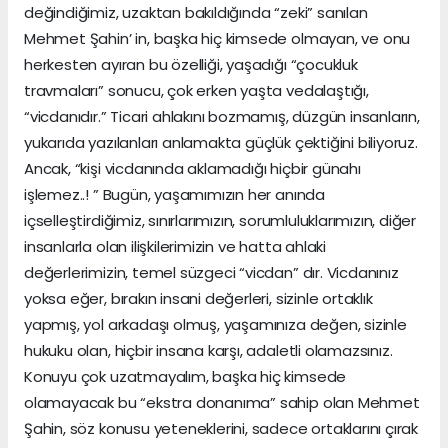
değindiğimiz, uzaktan bakıldığında “zeki” sanılan
Mehmet Şahin’ in, başka hiç kimsede olmayan, ve onu
herkesten ayıran bu özelliği, yaşadığı “çocukluk
travmaları” sonucu, çok erken yaşta vedalaştığı,
“vicdanıdır.” Ticari ahlakını bozmamış, düzgün insanların,
yukarıda yazılanları anlamakta güçlük çektiğini biliyoruz.
Ancak, “kişi vicdanında aklamadığı hiçbir günahı
işlemez..! ” Bugün, yaşamımızın her anında
içselleştirdiğimiz, sınırlarımızın, sorumluluklarımızın, diğer
insanlarla olan ilişkilerimizin ve hatta ahlaki
değerlerimizin, temel süzgeci “vicdan” dır. Vicdanınız
yoksa eğer, bırakın insani değerleri, sizinle ortaklık
yapmış, yol arkadaşı olmuş, yaşamınıza değen, sizinle
hukuku olan, hiçbir insana karşı, adaletli olamazsınız.
Konuyu çok uzatmayalım, başka hiç kimsede
olamayacak bu “ekstra donanıma” sahip olan Mehmet
Şahin, söz konusu yeteneklerini, sadece ortaklarını çırak