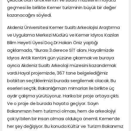
geçmesi ile birlikte Kemer turizminin büyük bir değer
kazanacağını söyledi.
Akdeniz Üniversitesi Kemer Sualtı Arkeolojisi Araştırma
ve Uygulama Merkezi Müdürü ve Kemer Idyros Kazıları
Bilim Heyeti Üyesi Doç.Dr.Hakan Öniz yaptığı
açıklamada, “Burası 3.derece SİT alanı. Hayalimizde
Idyros Antik Kentini gün yüzüne çıkarmak ve buraya
ayrıca Akdeniz Sualtı Arkeoloji müzesini kazandırmak
vardı.Hayal projemizde, 367 tane belgelediğimiz
batıktan seçtiklerimizi burada sergilemek olacak. Bu
eserleri seçtik. Bakanlığımızın mimarları ile birlikte üç
aydır çalışma yürütüyoruz. Harika bir proje ortaya çıktı.
Ve o proje de burada hayata geçiyor. Sayın
Bakanımızın hem turizmci olması, hem de arkeolojiyi
çok iyi bilen bir insan olması oldukça önemli. Kemer’de
her şey değişiyor. Bu konuda Kültür ve Turizm Bakanımız