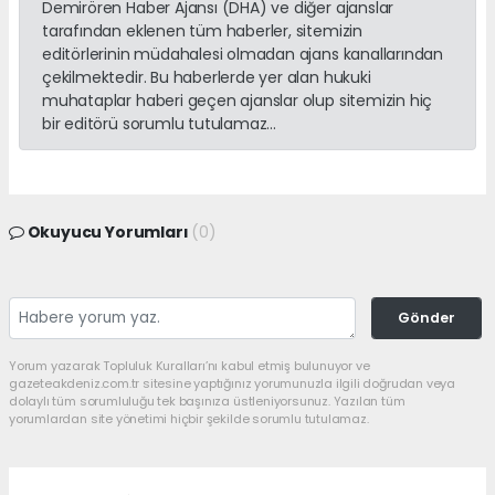
Demirören Haber Ajansı (DHA) ve diğer ajanslar
tarafından eklenen tüm haberler, sitemizin
editörlerinin müdahalesi olmadan ajans kanallarından
çekilmektedir. Bu haberlerde yer alan hukuki
muhataplar haberi geçen ajanslar olup sitemizin hiç
bir editörü sorumlu tutulamaz...
Okuyucu Yorumları
(0)
Gönder
Yorum yazarak Topluluk Kuralları’nı kabul etmiş bulunuyor ve
gazeteakdeniz.com.tr sitesine yaptığınız yorumunuzla ilgili doğrudan veya
dolaylı tüm sorumluluğu tek başınıza üstleniyorsunuz. Yazılan tüm
yorumlardan site yönetimi hiçbir şekilde sorumlu tutulamaz.