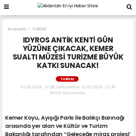
Anasayfa
TURİZM
IDYROS ANTİK KENTİ GÜN
YÜZÜNE ÇIKACAK, KEMER
SUALTI MÜZESİ TURİZME BÜYÜK
KATKI SUNACAK!
TURİZM
02.03.2024 - 12:35, Güncelleme: 02.03.2024 - 12:35
9423+ kez okundu.
Kemer Koyu, Ayışığı Parkı ile Balıkçı Barınağı
arasında yer alan ve Kültür ve Turizm
Bakanlığı tarafından “Geleceğe miras projesi’