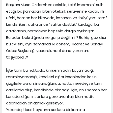
Başkanı Musa Özdemir ve abisi ile, fetö imamının” sulh
ettiği, başlamadan biten otelcilik serüvenine kadar, irili
ufaklı, hemen her hikayede, kazanan ve “büyüyen” taraf
kendisi iken, daha önce “sahte dostluk” kurduğu, bu
ortaklarının, neredeyse hepsiyle dargın ayrılmıştır.
Buradan bakıldığında ne garip değil mi ? Bu kişi, göz alıcı
bu cv’ sini, aynı zamanda iki dönem, Ticaret ve Sanayi
Odası Başkanlığı yaparak, nasıl daha yukarılara
taşıyabildi..?
İşte tam bu noktada, kimsenin adını koyamadığı,
tanımlayamadığı, kendisini diğer insanlardan kesin
çizgilerle ayıran, insanoğlunda, hatta neredeyse tüm
canlılarda olup, kendisinde olmadığı için, onu hemen her
konuda, diğer insanlara göre avantajlı kılan nedir,
atlamadan anlatmak gerekiyor.
Yukarıda, ticari hayatının sadece bir kısmına