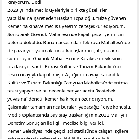
kınıyorum. Dedi
2023 yılında meclis üyeleriyle birlikte güzel işler 
yaptıklarına işaret eden Başkan Topaloğlu, “Bize güvenen 
Kemer halkına ve meclis üyelerimize teşekkür ediyorum. 
Son olarak Göynük Mahallesi'nde kapalı pazar yerimizin 
betonu döküldü. Bunun arkasından Tekirova Mahallesi'nde 
de pazar yeri yapmak için arkadaşlarımız çalışmalarını 
sürdürüyor. Göynük Mahallesi'nde Karakise mevkisinin 
oradaki yol vardı. Burası Kültür ve Turizm Bakanlığı'nın 
resen onayıyla kapatılmıştı. Açtığımız davayı kazandık. 
Kültür ve Turizm Bakanlığı Çamyuva Mahallesi'nde arıtma 
tesisi yapıyor ve bu nedenle her yer adeta “köstebek 
yuvasına” döndü. Kemer halkından özür diliyorum. 
Çalışmalar tamamlanınca buraları yapacağız.” diye konuştu.
Meclis toplantısında Sayıştay Başkanlığı'nın 2022 Mali yılı 
Denetim Sonuçları ile ilgili meclise bilgi verildi.
Kemer Belediyesi'nde geçici işçi statüsünde çalışan işçilere 
çalışma vizesi verilmesi oy birliği ile kabul edildiği 