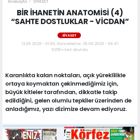
Anasayfa
SİYASET
BİR İHANETİN ANATOMİSİ (4)
“SAHTE DOSTLUKLAR - VİCDAN”
SİYASET
13.06.2026 - 01:55, Güncelleme: 25.06.2026 - 09:47
52115+ kez okundu.
Karanlıkta kalan noktaları, açık yüreklilikle
ortaya koymaktan çekinmediğimiz için,
büyük kitleler tarafından, dikkatle takip
edildiğini, gelen olumlu tepkiler üzerinden de
anladığımız, yazı dizimize devam ediyoruz.