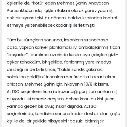
kişiler ile de, “kötü” eden Mehmet Şahin, Anavatan
Partisi iktidarında, İçişleri Bakanı olarak görev yapmış,
eski bir siyasetçiyi, bir dönem, baldızı üzerinden kontrol
etmeye yeltenebilecek kadar işi ilerletmişti.
Tüm bu süreçlerin sonunda, insanların sırtına basa
basa, yapılan kariyer planlaması, iyi ambalajlanmış ticari
“başarılar”, bürokrasi üzerinde kurulmaya çalışılan gizli-
aşikar tahakküm, bir şekilde, fonlanmış yerel medya
desteği ile de birleşince, “halde sandık çakarak,
sokaktan geldiğini” insanlara her fırsatta tekrar tekrar
anlatan Mehmet Şahin için, hikayenin 10/8 lik kısmı,
ALTSO seçimlerini kura ile kazandığı gün, tamamlanmış
oluyordu. İsterseniz araştırın, bahse konu bu kişi, şuan
yanında gezen bir avuç insan dışında, ALTSO
seçimlerinde, kendisine sonuna kadar destek olan çoğu
kişi ile de, bir şekilde hikayesini “bozuk” bitirmiştir.