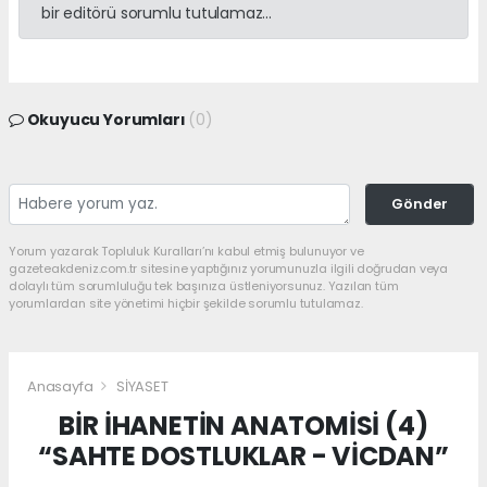
bir editörü sorumlu tutulamaz...
Okuyucu Yorumları
(0)
Gönder
Yorum yazarak Topluluk Kuralları’nı kabul etmiş bulunuyor ve
gazeteakdeniz.com.tr sitesine yaptığınız yorumunuzla ilgili doğrudan veya
dolaylı tüm sorumluluğu tek başınıza üstleniyorsunuz. Yazılan tüm
yorumlardan site yönetimi hiçbir şekilde sorumlu tutulamaz.
Anasayfa
SİYASET
BİR İHANETİN ANATOMİSİ (4)
“SAHTE DOSTLUKLAR - VİCDAN”