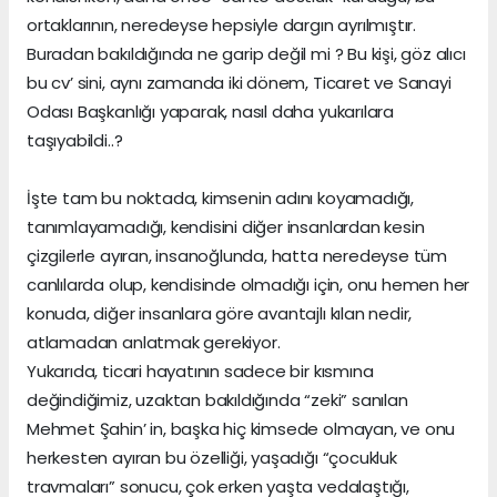
ortaklarının, neredeyse hepsiyle dargın ayrılmıştır.
Buradan bakıldığında ne garip değil mi ? Bu kişi, göz alıcı
bu cv’ sini, aynı zamanda iki dönem, Ticaret ve Sanayi
Odası Başkanlığı yaparak, nasıl daha yukarılara
taşıyabildi..?
İşte tam bu noktada, kimsenin adını koyamadığı,
tanımlayamadığı, kendisini diğer insanlardan kesin
çizgilerle ayıran, insanoğlunda, hatta neredeyse tüm
canlılarda olup, kendisinde olmadığı için, onu hemen her
konuda, diğer insanlara göre avantajlı kılan nedir,
atlamadan anlatmak gerekiyor.
Yukarıda, ticari hayatının sadece bir kısmına
değindiğimiz, uzaktan bakıldığında “zeki” sanılan
Mehmet Şahin’ in, başka hiç kimsede olmayan, ve onu
herkesten ayıran bu özelliği, yaşadığı “çocukluk
travmaları” sonucu, çok erken yaşta vedalaştığı,