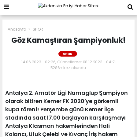
Anasayfa
SPOR
Göz Kamaştıran Şampiyonluk!
SPOR
14.06.2023 - 02:26, Güncelleme: 08.12.2023 - 04:21
5286+ kez okundu.
Antalya 2. Amatör Ligi Namaglup Şampiyon
olarak bitiren Kemer FK 2020’ye görkemli
kupa töreni! Perşembe günü Kemer İlçe
stadında saat 17.00 başlayan karşılaşmayı
Antalya Klasman hakemlerinden Hali
Kolancı, Ufuk Çelebi ve Kıvanç İriş hakem