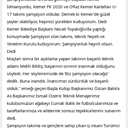
İdmanyurdu, Kemer FK 2020 ve Oflaz Kemer Kartalları U-
17 takımı şampiyon oldular. Demek ki Kemer’de güzel 
şeyler olabiliyor, hepinizi yürekten kutluyorum. Dedi
Kemer Belediye Başkanı Necati Topaloğlu’da yaptığı 
konuşmada Şampiyon olan takımı, teknik heyeti ve 
Yönetim Kurulu kutluyorum. Şampiyonluk hayırlı olsun. 
Dedi
Maçtan sonra bir açıklama yapan takımın başarılı teknik 
adamı Melih Bildiş; başarının sırrının inanmak olduğunu 
söyledi. Her söylemimizde de 'Biz şampiyon olacağız' 
dedik. Buna inandık. İnancımızı sürdürdük ve başarılı 
olduk." emeği geçen Başta Kulüp Başkanımız Özcan Balık'a 
As Başkanımız İsmail Özen'e Teknik Menajerimiz 
kulübümüzün ağabeyi Cumali Balık ile futbolcularımıza ve 
taraftarlarımıza ve ailelerine sonsuz teşekkürlerimi sunarım 
dedi.
Şampiyon takıma ve gençlere sahip çıkan iş insanı Turizmci 