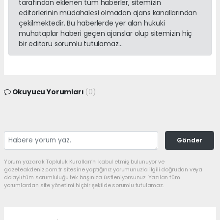
tarafından eklenen tüm haberler, sitemizin
editörlerinin müdahalesi olmadan ajans kanallarından
çekilmektedir. Bu haberlerde yer alan hukuki
muhataplar haberi geçen ajanslar olup sitemizin hiç
bir editörü sorumlu tutulamaz...
Okuyucu Yorumları
(0)
Gönder
Yorum yazarak Topluluk Kuralları’nı kabul etmiş bulunuyor ve
gazeteakdeniz.com.tr sitesine yaptığınız yorumunuzla ilgili doğrudan veya
dolaylı tüm sorumluluğu tek başınıza üstleniyorsunuz. Yazılan tüm
yorumlardan site yönetimi hiçbir şekilde sorumlu tutulamaz.