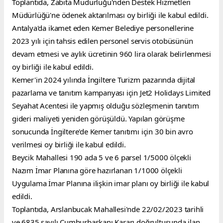
Toplantıda, Zabıta Müdürlüğü'nden Destek Hizmetleri 
Müdürlüğü'ne ödenek aktarılması oy birliği ile kabul edildi.
Antalya'da ikamet eden Kemer Belediye personellerine 
2023 yılı için tahsis edilen personel servis otobüsünün 
devam etmesi ve aylık ücretinin 960 lira olarak belirlenmesi 
oy birliği ile kabul edildi.
Kemer'in 2024 yılında İngiltere Turizm pazarında dijital 
pazarlama ve tanıtım kampanyası için Jet2 Holidays Limited 
Seyahat Acentesi ile yapmış olduğu sözleşmenin tanıtım 
gideri maliyeti yeniden görüşüldü. Yapılan görüşme 
sonucunda İngiltere'de Kemer tanıtımı için 30 bin avro 
verilmesi oy birliği ile kabul edildi.
Beycik Mahallesi 190 ada 5 ve 6 parsel 1/5000 ölçekli 
Nazım İmar Planına göre hazırlanan 1/1000 ölçekli 
Uygulama İmar Planına ilişkin imar planı oy birliği ile kabul 
edildi.
Toplantıda, Arslanbucak Mahallesi'nde 22/02/2023 tarihli 
ve 6835 sayılı Cumhurbaşkanı Kararı doğrultusunda ilan 