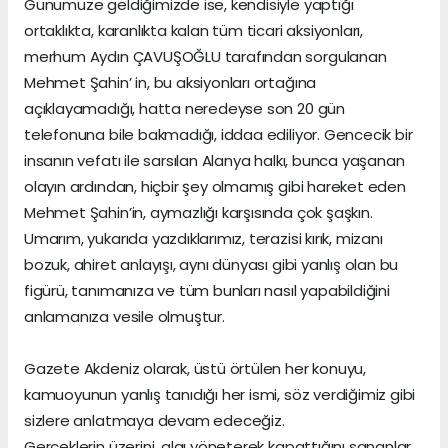
Günümüze geldiğimizde ise, kendisiyle yaptığı
ortaklıkta, karanlıkta kalan tüm ticari aksiyonları,
merhum Aydın ÇAVUŞOĞLU tarafından sorgulanan
Mehmet Şahin’ in, bu aksiyonları ortağına
açıklayamadığı, hatta neredeyse son 20 gün
telefonuna bile bakmadığı, iddaa ediliyor. Gencecik bir
insanın vefatı ile sarsılan Alanya halkı, bunca yaşanan
olayın ardından, hiçbir şey olmamış gibi hareket eden
Mehmet Şahin’in, aymazlığı karşısında çok şaşkın.
Umarım, yukarıda yazdıklarımız, terazisi kırık, mizanı
bozuk, ahiret anlayışı, aynı dünyası gibi yanlış olan bu
figürü, tanımanıza ve tüm bunları nasıl yapabildiğini
anlamanıza vesile olmuştur.
Gazete Akdeniz olarak, üstü örtülen her konuyu,
kamuoyunun yanlış tanıdığı her ismi, söz verdiğimiz gibi
sizlere anlatmaya devam edeceğiz.
Gerçeklerin üzerini, algı yöneterek kapattığını sananlar,