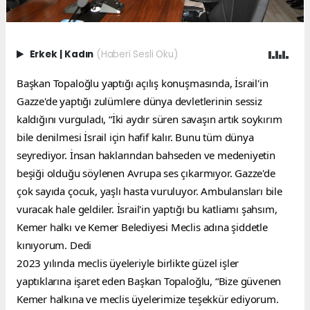
Erkek
|
Kadın
(Haberi Sesli Oku)
Başkan Topaloğlu yaptığı açılış konuşmasında, İsrail'in 
Gazze'de yaptığı zulümlere dünya devletlerinin sessiz 
kaldığını vurguladı, “İki aydır süren savaşın artık soykırım 
bile denilmesi İsrail için hafif kalır. Bunu tüm dünya 
seyrediyor. İnsan haklarından bahseden ve medeniyetin 
beşiği olduğu söylenen Avrupa ses çıkarmıyor. Gazze'de 
çok sayıda çocuk, yaşlı hasta vuruluyor. Ambulansları bile 
vuracak hale geldiler. İsrail'in yaptığı bu katliamı şahsım, 
Kemer halkı ve Kemer Belediyesi Meclis adına şiddetle 
kınıyorum. Dedi
2023 yılında meclis üyeleriyle birlikte güzel işler 
yaptıklarına işaret eden Başkan Topaloğlu, “Bize güvenen 
Kemer halkına ve meclis üyelerimize teşekkür ediyorum. 