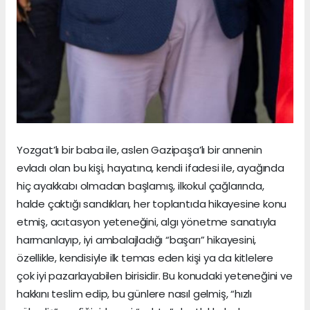
Yozgat’lı bir baba ile, aslen Gazipaşa’lı bir annenin
evladı olan bu kişi, hayatına, kendi ifadesi ile, ayağında
hiç ayakkabı olmadan başlamış, ilkokul çağlarında,
halde çaktığı sandıkları, her toplantıda hikayesine konu
etmiş, acıtasyon yeteneğini, algı yönetme sanatıyla
harmanlayıp, iyi ambalajladığı “başarı” hikayesini,
özellikle, kendisiyle ilk temas eden kişi ya da kitlelere
çok iyi pazarlayabilen birisidir. Bu konudaki yeteneğini ve
hakkını teslim edip, bu günlere nasıl gelmiş, “hızlı