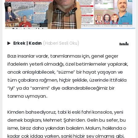
Erkek
|
Kadın
(Haberi Sesli Oku)
Bazı insanlar vardır, tanımlanması için, genel geçer
ifadelerin yeterli olmadığı, özel betimlemeler yapılarak,
ancak anlaşılabilecek, “süzme” bir hayat yaşayan ve
tüm çabalara rağmen, hiçbir şekilde, üzerinde ittifakla
“iyi” ya da “samimi” diye adlandırabileceğimiz bir
tanıma uymayan..
Kimden bahsediyoruz, tabi ki eski fahri konsolos, yeni
dernek başkanı, Mehmet Şahin’den. Gelin bu sefer, bu
isme, biraz daha yakından bakalım. Malum, hakkında o
kadar çok iddaa varken, sanki hiçbir şey olmamış gibi,