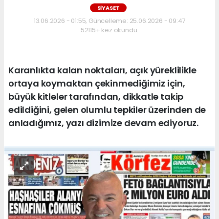
SİYASET
13.06.2026 - 01:55, Güncelleme: 25.06.2026 - 09:47
52115+ kez okundu.
Karanlıkta kalan noktaları, açık yüreklilikle
ortaya koymaktan çekinmediğimiz için,
büyük kitleler tarafından, dikkatle takip
edildiğini, gelen olumlu tepkiler üzerinden de
anladığımız, yazı dizimize devam ediyoruz.