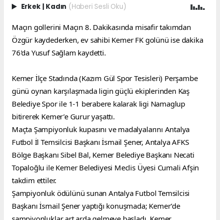
Erkek
|
Kadın
(Haberi Sesli Oku)
Maçın gollerini Maçın 8. Dakikasında misafir takımdan 
Özgür kaydederken, ev sahibi Kemer FK golünü ise dakika 
76'da Yusuf Sağlam kaydetti.
Kemer İlçe Stadında (Kazım Gül Spor Tesisleri) Perşambe 
günü oynan karşılaşmada ligin güçlü ekiplerinden Kaş 
Belediye Spor ile 1-1 berabere kalarak ligi Namaglup 
bitirerek Kemer’e Gurur yaşattı.
Maçta Şampiyonluk kupasını ve madalyalarını Antalya 
Futbol İl Temsilcisi Başkanı İsmail Şener, Antalya AFKS 
Bölge Başkanı Sibel Bal, Kemer Belediye Başkanı Necati 
Topaloğlu ile Kemer Belediyesi Meclis Üyesi Cumali Afşin 
takdim ettiler.
Şampiyonluk ödülünü sunan Antalya Futbol Temsilcisi 
Başkanı İsmail Şener yaptığı konuşmada; Kemer’de 
şampiyonluklar art arda gelmeye başladı. Kemer 