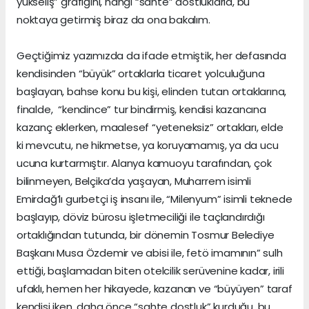
yükseliş” grafiğini, hangi “sahte” dostluklarla, bu
noktaya getirmiş biraz da ona bakalım.
Geçtiğimiz yazımızda da ifade etmiştik, her defasında
kendisinden “büyük” ortaklarla ticaret yolculuğuna
başlayan, bahse konu bu kişi, elinden tutan ortaklarına,
finalde, “kendince” tur bindirmiş, kendisi kazancına
kazanç eklerken, maalesef “yeteneksiz” ortakları, elde
ki mevcutu, ne hikmetse, ya koruyamamış, ya da ucu
ucuna kurtarmıştır. Alanya kamuoyu tarafından, çok
bilinmeyen, Belçika’da yaşayan, Muharrem isimli
Emirdağ’lı gurbetçi iş insanı ile, “Milenyum” isimli teknede
başlayıp, döviz bürosu işletmeciliği ile taçlandırdığı
ortaklığından tutunda, bir dönemin Tosmur Belediye
Başkanı Musa Özdemir ve abisi ile, fetö imamının” sulh
ettiği, başlamadan biten otelcilik serüvenine kadar, irili
ufaklı, hemen her hikayede, kazanan ve “büyüyen” taraf
kendisi iken, daha önce “sahte dostluk” kurduğu, bu