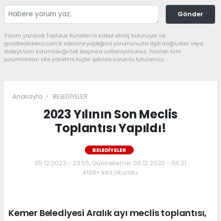
Gönder
Yorum yazarak Topluluk Kuralları’nı kabul etmiş bulunuyor ve
gazeteakdeniz.com.tr sitesine yaptığınız yorumunuzla ilgili doğrudan veya
dolaylı tüm sorumluluğu tek başınıza üstleniyorsunuz. Yazılan tüm
yorumlardan site yönetimi hiçbir şekilde sorumlu tutulamaz.
Anasayfa
BELEDİYELER
2023 Yılının Son Meclis
Toplantısı Yapıldı!
BELEDİYELER
05.12.2023 - 23:55, Güncelleme: 08.12.2023 - 04:21
4198+ kez okundu.
Kemer Belediyesi Aralık ayı meclis toplantısı,