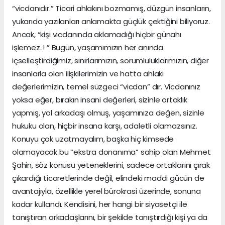
“vicdanıdır.” Ticari ahlakını bozmamış, düzgün insanların,
yukarıda yazılanları anlamakta güçlük çektiğini biliyoruz.
Ancak, “kişi vicdanında aklamadığı hiçbir günahı
işlemez..! ” Bugün, yaşamımızın her anında
içselleştirdiğimiz, sınırlarımızın, sorumluluklarımızın, diğer
insanlarla olan ilişkilerimizin ve hatta ahlaki
değerlerimizin, temel süzgeci “vicdan” dır. Vicdanınız
yoksa eğer, bırakın insani değerleri, sizinle ortaklık
yapmış, yol arkadaşı olmuş, yaşamınıza değen, sizinle
hukuku olan, hiçbir insana karşı, adaletli olamazsınız.
Konuyu çok uzatmayalım, başka hiç kimsede
olamayacak bu “ekstra donanıma” sahip olan Mehmet
Şahin, söz konusu yeteneklerini, sadece ortaklarını çırak
çıkardığı ticaretlerinde değil, elindeki maddi gücün de
avantajıyla, özellikle yerel bürokrasi üzerinde, sonuna
kadar kullandı. Kendisini, her hangi bir siyasetçi ile
tanıştıran arkadaşlarını, bir şekilde tanıştırdığı kişi ya da