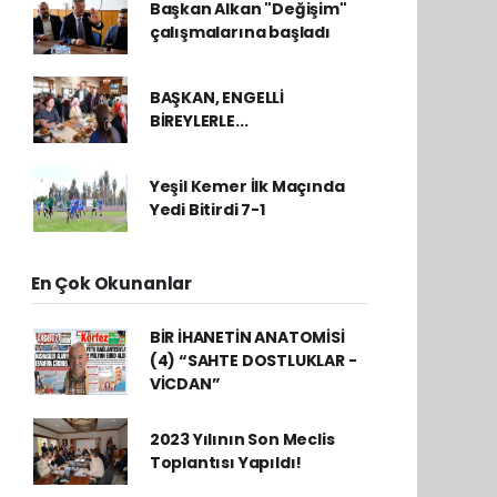
Başkan Alkan "Değişim"
çalışmalarına başladı
BAŞKAN, ENGELLİ
BİREYLERLE...
Yeşil Kemer İlk Maçında
Yedi Bitirdi 7-1
En Çok Okunanlar
BİR İHANETİN ANATOMİSİ
(4) “SAHTE DOSTLUKLAR -
VİCDAN”
2023 Yılının Son Meclis
Toplantısı Yapıldı!