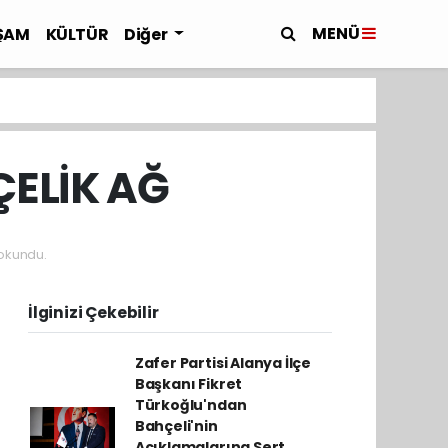
MENÜ
ŞAM
KÜLTÜR
Diğer
ÇELİK AĞ
okundu.
İlginizi Çekebilir
Zafer Partisi Alanya İlçe
Başkanı Fikret
Türkoğlu'ndan
Bahçeli'nin
Açıklamalarına Sert