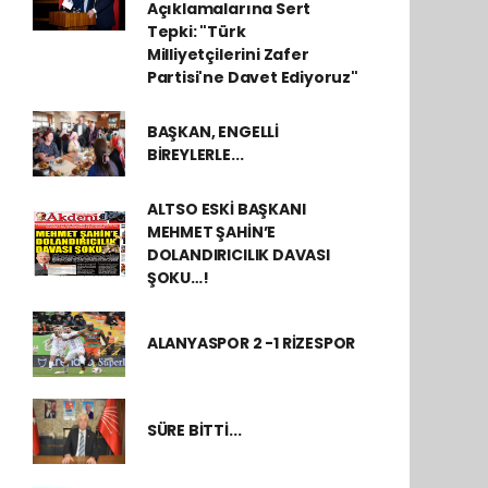
Açıklamalarına Sert
Tepki: "Türk
Milliyetçilerini Zafer
Partisi'ne Davet Ediyoruz"
BAŞKAN, ENGELLİ
BİREYLERLE...
ALTSO ESKİ BAŞKANI
MEHMET ŞAHİN’E
DOLANDIRICILIK DAVASI
ŞOKU…!
ALANYASPOR 2 -1 RİZESPOR
SÜRE BİTTİ...