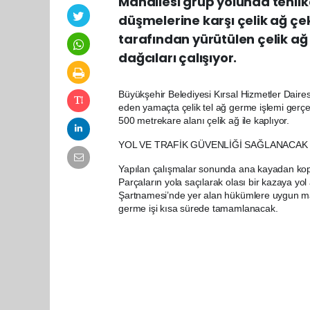
Mahallesi grup yolunda tehlik
düşmelerine karşı çelik ağ çek
tarafından yürütülen çelik a
dağcıları çalışıyor.
Büyükşehir Belediyesi Kırsal Hizmetler Daires
eden yamaçta çelik t
el ağ germe işlemi gerçek
500 metrekare alanı çelik ağ ile kaplıyor.
YOL VE TRAFİK GÜVENLİĞİ SAĞLANACAK
Yapılan çalışmalar sonunda ana kayadan kopa
Parçaların yola saçılarak olası bir kazaya yo
Şartnamesi’nde yer alan hükümlere uygun mal
germe işi kısa sürede tamamlanacak.