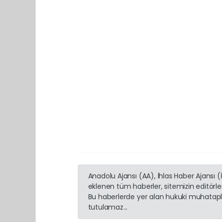
Anadolu Ajansı (AA), İhlas Haber Ajansı 
eklenen tüm haberler, sitemizin editörl
Bu haberlerde yer alan hukuki muhatapla
tutulamaz...