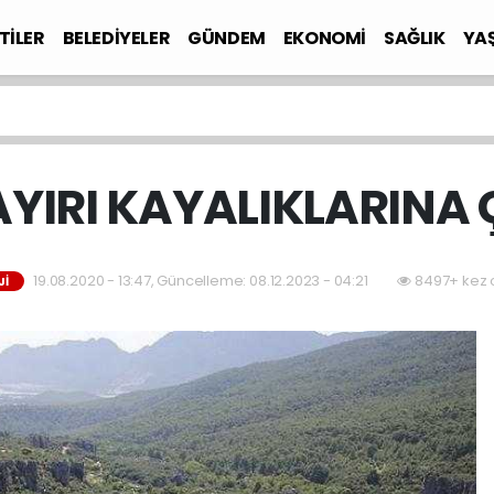
TİLER
BELEDİYELER
GÜNDEM
EKONOMİ
SAĞLIK
YA
YIRI KAYALIKLARINA 
19.08.2020 - 13:47, Güncelleme: 08.12.2023 - 04:21
8497+ kez 
Jİ