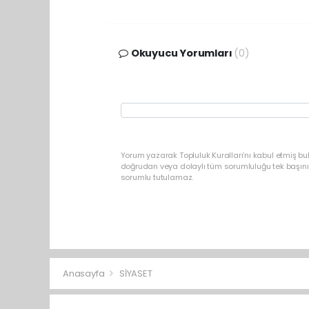
Okuyucu Yorumları
(0)
Yorum yazarak Topluluk Kuralları’nı kabul etmiş bu
doğrudan veya dolaylı tüm sorumluluğu tek başınız
sorumlu tutulamaz.
Anasayfa
SİYASET