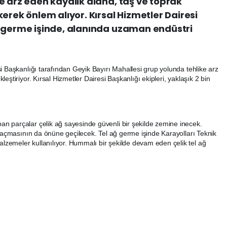
e arz eden kayalık alana, taş ve toprak
erek önlem alıyor. Kırsal Hizmetler Dairesi
ğ germe işinde, alanında uzaman endüstri
i Başkanlığı tarafından Geyik Bayırı Mahallesi grup yolunda tehlike arz
leştiriyor. Kırsal Hizmetler Dairesi Başkanlığı ekipleri, yaklaşık 2 bin
n parçalar çelik ağ sayesinde güvenli bir şekilde zemine inecek.
l açmasının da önüne geçilecek. Tel ağ germe işinde Karayolları Teknik
zemeler kullanılıyor. Hummalı bir şekilde devam eden çelik tel ağ