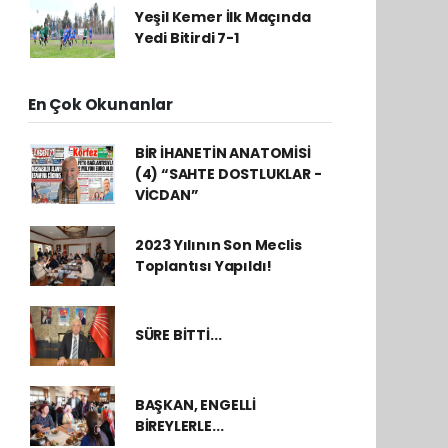
Yeşil Kemer İlk Maçında
Yedi Bitirdi 7-1
En Çok Okunanlar
BİR İHANETİN ANATOMİSİ
(4) “SAHTE DOSTLUKLAR -
VİCDAN”
2023 Yılının Son Meclis
Toplantısı Yapıldı!
SÜRE BİTTİ...
BAŞKAN, ENGELLİ
BİREYLERLE...