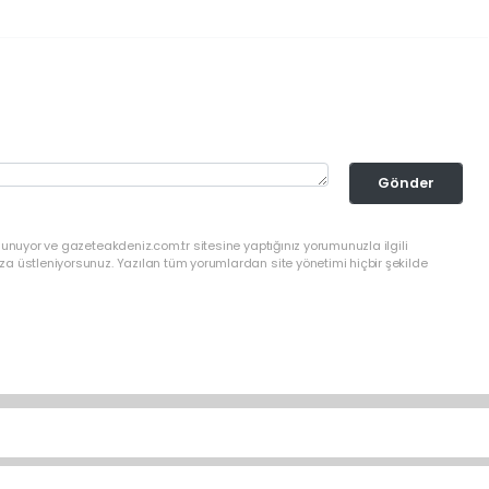
Gönder
lunuyor ve gazeteakdeniz.com.tr sitesine yaptığınız yorumunuzla ilgili
a üstleniyorsunuz. Yazılan tüm yorumlardan site yönetimi hiçbir şekilde