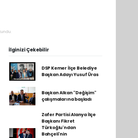
kundu.
İlginizi Çekebilir
DSP Kemer İlçe Belediye
Başkan Adayı Yusuf Üras
Başkan Alkan "Değişim"
çalışmalarına başladı
Zafer Partisi Alanya İlçe
Başkanı Fikret
Türkoğlu'ndan
Bahçeli'nin