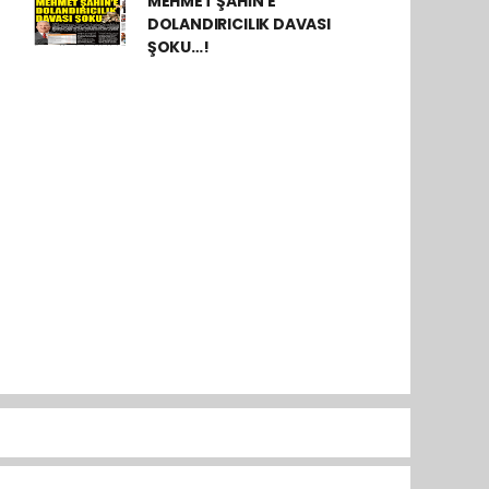
MEHMET ŞAHİN’E
DOLANDIRICILIK DAVASI
ŞOKU…!