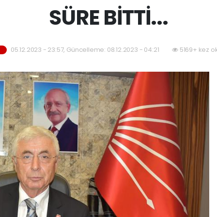
SÜRE BİTTİ...
05.12.2023 - 23:57, Güncelleme: 08.12.2023 - 04:21
5169+ kez o