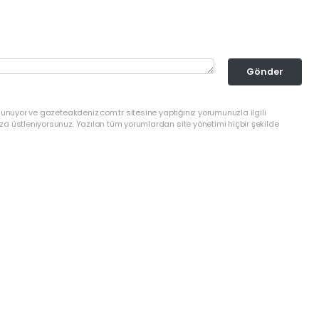
Gönder
lunuyor ve gazeteakdeniz.com.tr sitesine yaptığınız yorumunuzla ilgili
a üstleniyorsunuz. Yazılan tüm yorumlardan site yönetimi hiçbir şekilde