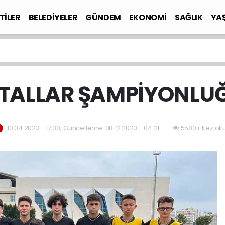
TİLER
BELEDİYELER
GÜNDEM
EKONOMİ
SAĞLIK
YA
TALLAR ŞAMPİYONLU
10.04.2023 - 17:30, Güncelleme: 08.12.2023 - 04:21
5580+ kez ok