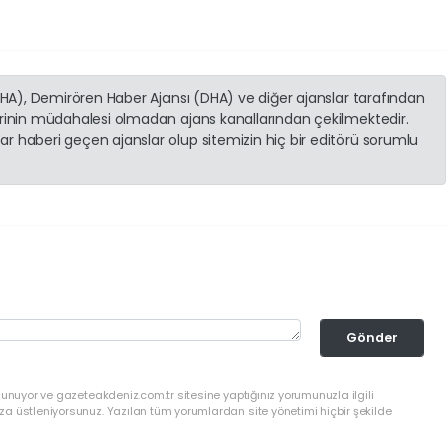
(İHA), Demirören Haber Ajansı (DHA) ve diğer ajanslar tarafından
erinin müdahalesi olmadan ajans kanallarından çekilmektedir.
r haberi geçen ajanslar olup sitemizin hiç bir editörü sorumlu
Gönder
lunuyor ve gazeteakdeniz.com.tr sitesine yaptığınız yorumunuzla ilgili
a üstleniyorsunuz. Yazılan tüm yorumlardan site yönetimi hiçbir şekilde