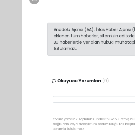
Anadolu Ajansı (AA), İhlas Haber Ajansı 
eklenen tüm haberler, sitemizin editörl
Bu haberlerde yer alan hukuki muhatapla
tutulamaz...
Okuyucu Yorumları
(0)
Yorum yazarak Topluluk Kuralları’nı kabul etmiş bu
doğrudan veya dolaylı tüm sorumluluğu tek başınız
sorumlu tutulamaz.