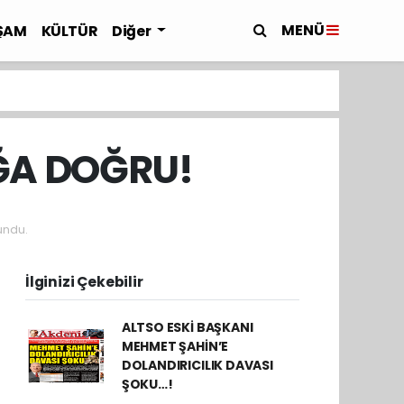
MENÜ
ŞAM
KÜLTÜR
Diğer
ĞA DOĞRU!
undu.
İlginizi Çekebilir
ALTSO ESKİ BAŞKANI
MEHMET ŞAHİN’E
DOLANDIRICILIK DAVASI
ŞOKU…!