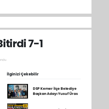
tirdi 7-1
undu.
İlginizi Çekebilir
DSP Kemer İlçe Belediye
Başkan Adayı Yusuf Üras