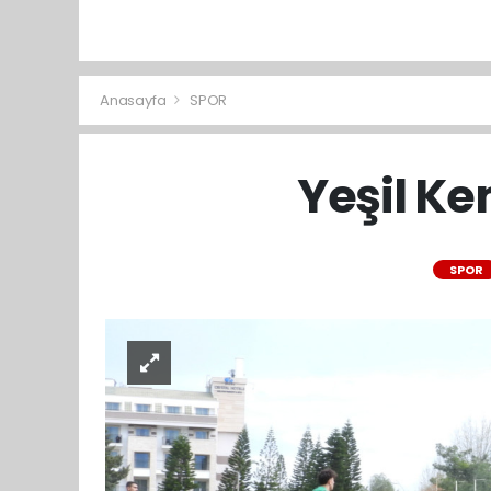
Anasayfa
SPOR
Yeşil Ke
SPOR