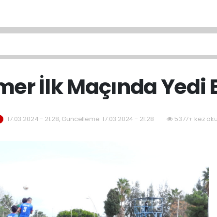
mer İlk Maçında Yedi Bi
17.03.2024 - 21:28, Güncelleme: 17.03.2024 - 21:28
5377+ kez ok