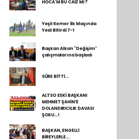
HOCA'M BU CAİZ Mİ ?
Yeşil Kemer İlk Maçında
Yedi Bitirdi 7-1
Başkan Alkan "Değişim"
çalışmalarına başladı
SÜRE BİTTİ...
ALTSO ESKİ BAŞKANI
MEHMET ŞAHİN’E
DOLANDIRICILIK DAVASI
ŞOKU…!
BAŞKAN, ENGELLİ
BİREYLERLE...