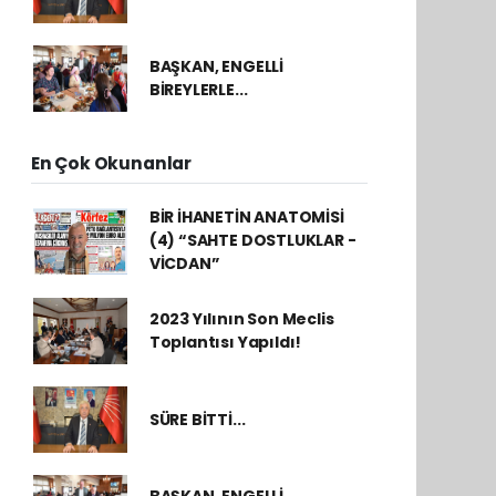
BAŞKAN, ENGELLİ
BİREYLERLE...
En Çok Okunanlar
BİR İHANETİN ANATOMİSİ
(4) “SAHTE DOSTLUKLAR -
VİCDAN”
2023 Yılının Son Meclis
Toplantısı Yapıldı!
SÜRE BİTTİ...