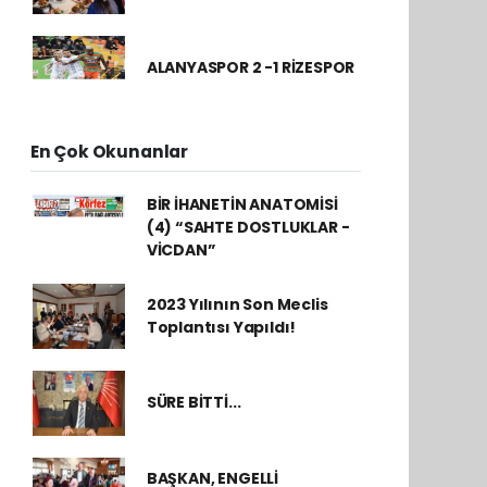
ALANYASPOR 2 -1 RİZESPOR
En Çok Okunanlar
BİR İHANETİN ANATOMİSİ
(4) “SAHTE DOSTLUKLAR -
VİCDAN”
2023 Yılının Son Meclis
Toplantısı Yapıldı!
SÜRE BİTTİ...
BAŞKAN, ENGELLİ