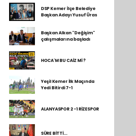
DSP Kemer İlçe Belediye
Başkan Adayı Yusuf Üras
Başkan Alkan "Değişim"
çalışmalarına başladı
HOCA'M BU CAİZ Mİ ?
Yeşil Kemer İlk Maçında
Yedi Bitirdi 7-1
ALANYASPOR 2 -1 RİZESPOR
SÜRE BİTTİ...