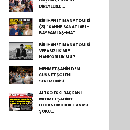
BAŞKAN, ENGELLİ
BİREYLERLE...
BİR İHANETİN ANATOMİSİ
(3) “SAHNE SANATLARI –
BAYRAMLAŞ-MA”
BİR İHANETİN ANATOMİSİ
VEFASIZLIK MI ?
NANKÖRLÜK MÜ ?
MEHMET ŞAHİN’DEN
SÜNNET ŞÖLENİ
SEREMONİSİ
ALTSO ESKİ BAŞKANI
MEHMET ŞAHİN’E
DOLANDIRICILIK DAVASI
ŞOKU…!