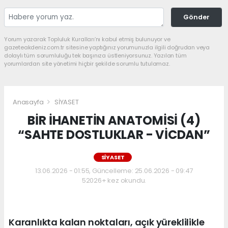
Gönder
Yorum yazarak Topluluk Kuralları’nı kabul etmiş bulunuyor ve
gazeteakdeniz.com.tr sitesine yaptığınız yorumunuzla ilgili doğrudan veya
dolaylı tüm sorumluluğu tek başınıza üstleniyorsunuz. Yazılan tüm
yorumlardan site yönetimi hiçbir şekilde sorumlu tutulamaz.
Anasayfa
SİYASET
BİR İHANETİN ANATOMİSİ (4)
“SAHTE DOSTLUKLAR - VİCDAN”
SİYASET
13.06.2026 - 01:55, Güncelleme: 25.06.2026 - 09:47
52026+ kez okundu.
Karanlıkta kalan noktaları, açık yüreklilikle