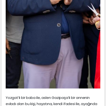
Yozgat’lı bir baba ile, aslen Gazipaşa’lı bir annenin
evladı olan bu kişi, hayatına, kendi ifadesi ile, ayağında