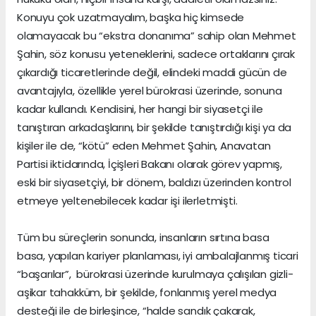
Konuyu çok uzatmayalım, başka hiç kimsede
olamayacak bu “ekstra donanıma” sahip olan Mehmet
Şahin, söz konusu yeteneklerini, sadece ortaklarını çırak
çıkardığı ticaretlerinde değil, elindeki maddi gücün de
avantajıyla, özellikle yerel bürokrasi üzerinde, sonuna
kadar kullandı. Kendisini, her hangi bir siyasetçi ile
tanıştıran arkadaşlarını, bir şekilde tanıştırdığı kişi ya da
kişiler ile de, “kötü” eden Mehmet Şahin, Anavatan
Partisi iktidarında, İçişleri Bakanı olarak görev yapmış,
eski bir siyasetçiyi, bir dönem, baldızı üzerinden kontrol
etmeye yeltenebilecek kadar işi ilerletmişti.
Tüm bu süreçlerin sonunda, insanların sırtına basa
basa, yapılan kariyer planlaması, iyi ambalajlanmış ticari
“başarılar”, bürokrasi üzerinde kurulmaya çalışılan gizli-
aşikar tahakküm, bir şekilde, fonlanmış yerel medya
desteği ile de birleşince, “halde sandık çakarak,