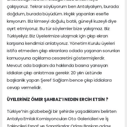
çalışıyoruz. Tekrar söylüyorum ben Antalyalıyım, burada
doğdum, burada büyüdüm. Irkçılık yapanları esefle
kınıyorum. Biz kimseyi doğulu, batılı, güneyli kuzeyli diye
ayırt etmiyoruz. Bu tür söylemler bize yakışmaz. Biz
Türkiyeliyiz. Biz Üyelerimize ulaşmak için çıkıp ekran
karşısına kendimizi anlatıyoruz. Yönetim Kurulu üyeleri
istifa etmeden çıkıp ekranlara odada yaşanan sorunları
kamuoyuna açıklama cesaretini göstermişlerdir.
Mevcut oda başkanı da hakkında basına yansıyan
iddiaları çıkıp anlatması gerekir. 20 yılın üstünde
başkanlık yapan Şeref Sağlam bence çıkıp iddialara
cevap vermelidir.
ÜYELERİNİZ ÖMER ŞAHBAZ’I NEDEN ERCİH ETSİN ?
Türkiye’’nin gözbebeği bir şehirde yaşadıklarını belirten
Antalya Emlak Komisyoncuları Oto Galericileri ve İş
Takipçileri Esnaf ve Sanatkarlar Odası Başkan adayı