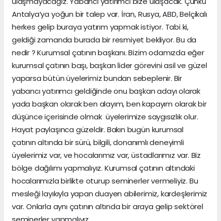
ulaşmayacağız. Yabancı yatırımcı bize ulaşacak. Çünkü
Antalya’ya yoğun bir talep var. İran, Rusya, ABD, Belçikalı
herkes gelip buraya yatırım yapmak istiyor. Tabi ki,
geldiği zamanda burada bir resmiyet bekliyor. Bu da
nedir ? Kurumsal çatının başkanı. Bizim odamızda eğer
kurumsal çatının başı, başkan lider görevini asil ve güzel
yaparsa bütün üyelerimiz bundan sebeplenir. Bir
yabancı yatırımcı geldiğinde onu başkan adayı olarak
yada başkan olarak ben alayım, ben kapayım olarak bir
düşünce içerisinde olmak üyelerimize saygısızlık olur.
Hayat paylaşınca güzeldir. Bakın bugün kurumsal
çatının altında bir sürü, bilgili, donanımlı deneyimli
üyelerimiz var, ve hocalarımız var, üstadlarımız var. Biz
bölge dağılımı yapmalıyız. Kurumsal çatının altındaki
hocalarımızla birlikte oturup seminerler vermeliyiz. Bu
mesleği layıkıyla yapan duayen abilerimiz, kardeşlerimiz
var. Onlarla aynı çatının altında bir araya gelip sektörel
seminerler yapmalıyız.