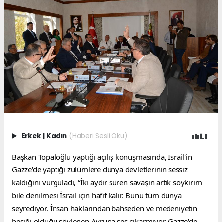
Erkek
|
Kadın
(Haberi Sesli Oku)
Başkan Topaloğlu yaptığı açılış konuşmasında, İsrail'in 
Gazze'de yaptığı zulümlere dünya devletlerinin sessiz 
kaldığını vurguladı, “İki aydır süren savaşın artık soykırım 
bile denilmesi İsrail için hafif kalır. Bunu tüm dünya 
seyrediyor. İnsan haklarından bahseden ve medeniyetin 
beşiği olduğu söylenen Avrupa ses çıkarmıyor. Gazze'de 