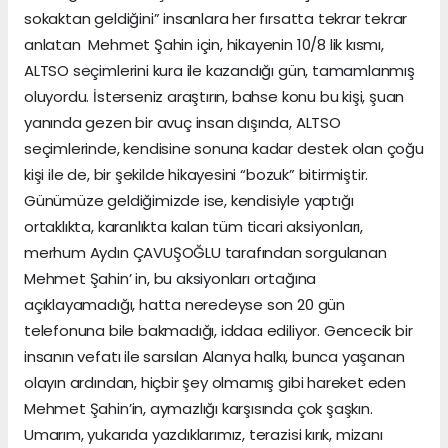
sokaktan geldiğini” insanlara her fırsatta tekrar tekrar
anlatan Mehmet Şahin için, hikayenin 10/8 lik kısmı,
ALTSO seçimlerini kura ile kazandığı gün, tamamlanmış
oluyordu. İsterseniz araştırın, bahse konu bu kişi, şuan
yanında gezen bir avuç insan dışında, ALTSO
seçimlerinde, kendisine sonuna kadar destek olan çoğu
kişi ile de, bir şekilde hikayesini “bozuk” bitirmiştir.
Günümüze geldiğimizde ise, kendisiyle yaptığı
ortaklıkta, karanlıkta kalan tüm ticari aksiyonları,
merhum Aydın ÇAVUŞOĞLU tarafından sorgulanan
Mehmet Şahin’ in, bu aksiyonları ortağına
açıklayamadığı, hatta neredeyse son 20 gün
telefonuna bile bakmadığı, iddaa ediliyor. Gencecik bir
insanın vefatı ile sarsılan Alanya halkı, bunca yaşanan
olayın ardından, hiçbir şey olmamış gibi hareket eden
Mehmet Şahin’in, aymazlığı karşısında çok şaşkın.
Umarım, yukarıda yazdıklarımız, terazisi kırık, mizanı