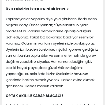
ÜYELERİMİZİN İSTEKLERİNİ BİLİYORUZ
Yapılmayanları yapalım diye yola çıktıklarını ifade eden
başkan adayı Ömer Şahbaz, “Üyelerimize 22 yıldır
maalesef bu odanın dernek haline gelmiş olduğunu
izah ediyoruz.. Fakat biz bakanlığa bağlı yarı resmi bir
kurumuz. Odanın imkanlarını üyelerimizle paylaşıyoruz.
Üyelerimizin bizden talebi ise, inşallah göreve geldiğiniz
zaman bunları toplantılar ve seminerler halinde görev
dağılımı yapabiliriz diyorlar. Her zaman dediğim gibi,
tabi ki; hayat paylaşılırsa güzel. Görev dağılımı
yapacağız. Bu sektörde bizim üyelerimiz havuzun
içerisinde herkes ekmek yiyecek. Herkes evine ekmek
götürecek. Herkes menün kalacak.
ORTAK AKIL İLE KARAR ALACAĞIZ