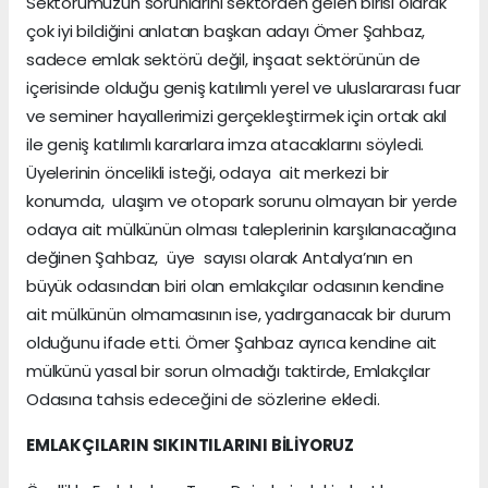
Sektörümüzün sorunlarını sektörden gelen birisi olarak
çok iyi bildiğini anlatan başkan adayı Ömer Şahbaz,
sadece emlak sektörü değil, inşaat sektörünün de
içerisinde olduğu geniş katılımlı yerel ve uluslararası fuar
ve seminer hayallerimizi gerçekleştirmek için ortak akıl
ile geniş katılımlı kararlara imza atacaklarını söyledi.
Üyelerinin öncelikli isteği, odaya ait merkezi bir
konumda, ulaşım ve otopark sorunu olmayan bir yerde
odaya ait mülkünün olması taleplerinin karşılanacağına
değinen Şahbaz, üye sayısı olarak Antalya’nın en
büyük odasından biri olan emlakçılar odasının kendine
ait mülkünün olmamasının ise, yadırganacak bir durum
olduğunu ifade etti. Ömer Şahbaz ayrıca kendine ait
mülkünü yasal bir sorun olmadığı taktirde, Emlakçılar
Odasına tahsis edeceğini de sözlerine ekledi.
EMLAKÇILARIN SIKINTILARINI BİLİYORUZ