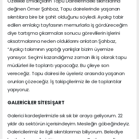
Özellikle Emlakçıların Tapu Dairelerindeki sıkıntılarına
değinen Ömer Şahbaz, Tapu dairelerinde yaşanan
sıkıntılara bire bir şahit olduğunu söyledi. Ayakçı tabir
edilen emlakçı tayfasının memurlarla iş gördüreceğim
diye tartışma çıkarmaları sonucu görevlilerin işlerini
aksatmalarına neden olduklarını anlatan Şahbaz,
“Ayakçı takımının yaptığı yanlışlar bizim üyemize
yansıyor. Seçimi kazandığımız zaman ilk iş olarak tapu
müdürleri ile toplantı yapacağız. Bu çileye son
vereceğiz. Tapu dairesi ile üyeleriz arasında yaşanan
orunları çözeceğiz. İş takipçilerimiz ile de toplantılar
yapıyoruz.
GALERİCİLER SİTESİ ŞART
Galerici kardeşlerimizle sık sık bir araya geliyorum. 22
yıldır da sektörün içerisindeyim. Mesleğin göbeğindeyiz.
Galericilerimiz ile ilgili sıkıntılarımızı biliyorum. Belediye