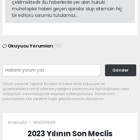
çekilmektedir. Bu haberlerde yer alan hukuki
muhataplar haberi geçen ajanslar olup sitemizin hiç
bir editörü sorumlu tutulamaz...
Okuyucu Yorumları
(0)
Gönder
Yorum yazarak Topluluk Kuralları’nı kabul etmiş bulunuyor ve
gazeteakdeniz.com.tr sitesine yaptığınız yorumunuzla ilgili doğrudan veya
dolaylı tüm sorumluluğu tek başınıza üstleniyorsunuz. Yazılan tüm
yorumlardan site yönetimi hiçbir şekilde sorumlu tutulamaz.
Anasayfa
BELEDİYELER
2023 Yılının Son Meclis