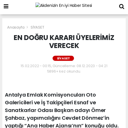
Anasayfa
SİYASET
EN DOĞRU KARARI ÜYELERİMİZ
VERECEK
SİYASET
15.02.2022 - 00:15, Güncelleme: 08.12.2023 - 04:21
5896+ kez okundu.
Antalya Emlak Komisyoncuları Oto
Galericileri ve İş Takipçileri Esnaf ve
Sanatkarlar Odası Başkan adayı Ömer
Şahbaz, yapımcılığını Cevdet Dönmez’in
yaptığı “Ana Haber Ajansı’nın” konuğu oldu.