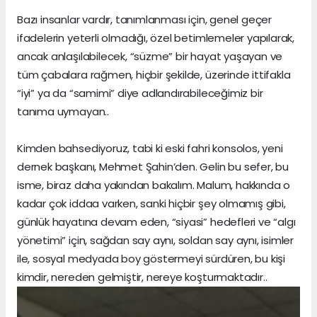
Bazı insanlar vardır, tanımlanması için, genel geçer
ifadelerin yeterli olmadığı, özel betimlemeler yapılarak,
ancak anlaşılabilecek, “süzme” bir hayat yaşayan ve
tüm çabalara rağmen, hiçbir şekilde, üzerinde ittifakla
“iyi” ya da “samimi” diye adlandırabileceğimiz bir
tanıma uymayan..
Kimden bahsediyoruz, tabi ki eski fahri konsolos, yeni
dernek başkanı, Mehmet Şahin’den. Gelin bu sefer, bu
isme, biraz daha yakından bakalım. Malum, hakkında o
kadar çok iddaa varken, sanki hiçbir şey olmamış gibi,
günlük hayatına devam eden, “siyasi” hedefleri ve “algı
yönetimi” için, sağdan say aynı, soldan say aynı, isimler
ile, sosyal medyada boy göstermeyi sürdüren, bu kişi
kimdir, nereden gelmiştir, nereye koşturmaktadır..