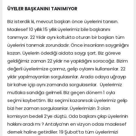
ÜYELER BAŞKANINI TANIMIYOR
Biz isterdik ki, mevcut başkan önce üyelerini tanısın.
Maalesef 10 yıllık 15 yıllık üyelerimiz bile başkanını
tanımıyor. 22 Yıldır aynı koltukta oturan bir başkan tüm
üyelerini tanımak zorundadır. Önce insanların saygınlığını
kazan. Üyelerin ödediği aidata saygı şart. Biz göreve
geldiğimiz zaman 22 yıldır ne yapıldığını soracağız. Bizim
değerli üyelerimize çarımız, gelip oylarını kullansınlar. 22
yıldır yapılmayanları sorgulasınlar. Arada odaya uğrayıp
bir kahve içip aynı zamanda sorgulasınlar. Üyelerimiz
mutlaka sandığa gelmeli. Biz geçen dönem 1 oyla
seçimi kaybettim. Biz seçimi kazanırsak üyelerimiz gelip
bizi her zaman sorgulasınlar. Üyelerimizin 3 olan
komisyon bedeli 2’ye düştü. Oda başkanı çıkıp üyelerinin
hakkını aradı mı ? Antalya’nın en vizyon odası maalesef
dernek haline getirdiler. 19 Şubat’ta tüm üyelerimizi