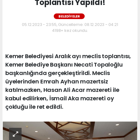
Toplantısı Yapıldı!
BELEDİYELER
05.12.2023 - 23:55, Güncelleme: 08.12.2023 - 04:21
4198+ kez okundu.
Kemer Belediyesi Aralık ayı meclis toplantısı,
Kemer Belediye Başkanı Necati Topaloğlu
başkanlığında gerçekleştirildi. Meclis
üyelerinden Emrah Ayhan mazertsiz
katılmazken, Hasan Ali Acar mazereti ile
kabul edilirken, İsmail Aka mazereti oy
çokluğu ile ret edildi.