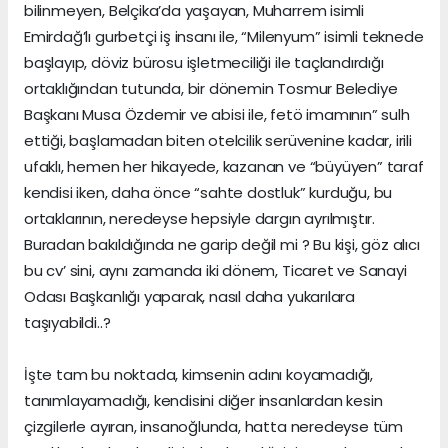
bilinmeyen, Belçika’da yaşayan, Muharrem isimli
Emirdağ’lı gurbetçi iş insanı ile, “Milenyum” isimli teknede
başlayıp, döviz bürosu işletmeciliği ile taçlandırdığı
ortaklığından tutunda, bir dönemin Tosmur Belediye
Başkanı Musa Özdemir ve abisi ile, fetö imamının” sulh
ettiği, başlamadan biten otelcilik serüvenine kadar, irili
ufaklı, hemen her hikayede, kazanan ve “büyüyen” taraf
kendisi iken, daha önce “sahte dostluk” kurduğu, bu
ortaklarının, neredeyse hepsiyle dargın ayrılmıştır.
Buradan bakıldığında ne garip değil mi ? Bu kişi, göz alıcı
bu cv’ sini, aynı zamanda iki dönem, Ticaret ve Sanayi
Odası Başkanlığı yaparak, nasıl daha yukarılara
taşıyabildi..?
İşte tam bu noktada, kimsenin adını koyamadığı,
tanımlayamadığı, kendisini diğer insanlardan kesin
çizgilerle ayıran, insanoğlunda, hatta neredeyse tüm