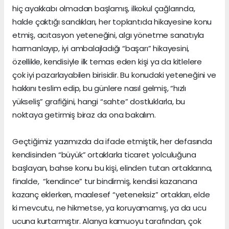
hiç ayakkabı olmadan başlamış, ilkokul çağlarında,
halde çaktığı sandıkları, her toplantıda hikayesine konu
etmiş, acıtasyon yeteneğini, algı yönetme sanatıyla
harmanlayıp, iyi ambalajladığı “başarı” hikayesini,
özellikle, kendisiyle ilk temas eden kişi ya da kitlelere
çok iyi pazarlayabilen birisidir. Bu konudaki yeteneğini ve
hakkını teslim edip, bu günlere nasıl gelmiş, “hızlı
yükseliş” grafiğini, hangi “sahte” dostluklarla, bu
noktaya getirmiş biraz da ona bakalım.
Geçtiğimiz yazımızda da ifade etmiştik, her defasında
kendisinden “büyük” ortaklarla ticaret yolculuğuna
başlayan, bahse konu bu kişi, elinden tutan ortaklarına,
finalde, “kendince” tur bindirmiş, kendisi kazancına
kazanç eklerken, maalesef “yeteneksiz” ortakları, elde
ki mevcutu, ne hikmetse, ya koruyamamış, ya da ucu
ucuna kurtarmıştır. Alanya kamuoyu tarafından, çok