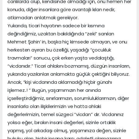
canlılarda olup, kendisinde olmadığı için, onu hemen her
konuda, diğer insanlara göre avantajlı kılan nedir,
atlamadan anlatmak gerekiyor.
Yukarıda, ticari hayatının sadece bir kısmına
değindiğimiz, uzaktan bakıldığında “zeki” sanılan
Mehmet Şahin’ in, başka hiç kimsede olmayan, ve onu
herkesten ayıran bu özelliği, yaşadığı “çocukluk
travmaları” sonucu, çok erken yaşta vedalaştığı,
“vicdanıdır.” Ticari ahlakını bozmamış, düzgün insanların,
yukarıda yazılanları anlamakta güçlük çektiğini biliyoruz.
Ancak, “kişi vicdanında aklamadığı hiçbir günahı
işlemez..! ” Bugün, yaşamımızın her anında
içselleştirdiğimiz, sınırlarımızın, sorumluluklarımızın, diğer
insanlarla olan ilişkilerimizin ve hatta ahlaki
değerlerimizin, temel süzgeci “vicdan” dır. Vicdanınız
yoksa eğer, bırakın insani değerleri, sizinle ortaklık
yapmış, yol arkadaşı olmuş, yaşamınıza değen, sizinle
hukuku olan, hiçbir insana karşı, adaletli olamazsınız.