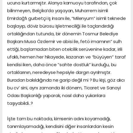
ucuna kurtarmıştır. Alanya kamuoyu tarafından, çok
bilinmeyen, Belçika’da yaşayan, Muharrem isimli
Emirdağ’lı gurbetçi iş insanı ile, “Milenyum” isimli teknede
başlayıp, döviz bürosu işletmeciliği ile taçlandırdığı
ortaklığından tutunda, bir dönemin Tosmur Belediye
Başkanı Musa Özdemir ve abisi ile, fetö imamının” sulh
ettiği, başlamadan biten otelcilik serüvenine kadar, irili
ufaklı, hemen her hikayede, kazanan ve “büyüyen” taraf
kendisi iken, daha önce “sahte dostluk” kurduğu, bu
ortaklarının, neredeyse hepsiyle dargın ayrılmıştır.
Buradan bakıldığında ne garip değil mi ? Bu kişi, göz alıcı
bu cv’ sini, aynı zamanda iki dönem, Ticaret ve Sanayi
Odası Başkanlığı yaparak, nasıl daha yukarılara
taşıyabildi..?
İşte tam bu noktada, kimsenin adını koyamadığı,
tanımlayamadığı, kendisini diğer insanlardan kesin