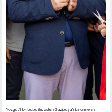
Yozgat’lı bir baba ile, aslen Gazipaşa’lı bir annenin