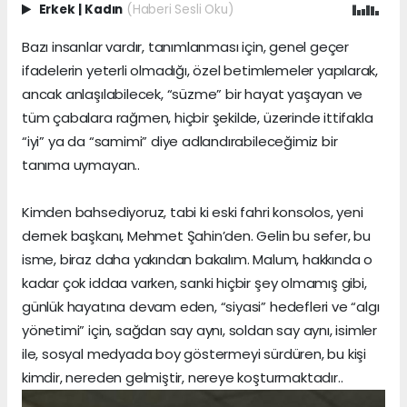
Erkek
|
Kadın
(Haberi Sesli Oku)
Bazı insanlar vardır, tanımlanması için, genel geçer
ifadelerin yeterli olmadığı, özel betimlemeler yapılarak,
ancak anlaşılabilecek, “süzme” bir hayat yaşayan ve
tüm çabalara rağmen, hiçbir şekilde, üzerinde ittifakla
“iyi” ya da “samimi” diye adlandırabileceğimiz bir
tanıma uymayan..
Kimden bahsediyoruz, tabi ki eski fahri konsolos, yeni
dernek başkanı, Mehmet Şahin’den. Gelin bu sefer, bu
isme, biraz daha yakından bakalım. Malum, hakkında o
kadar çok iddaa varken, sanki hiçbir şey olmamış gibi,
günlük hayatına devam eden, “siyasi” hedefleri ve “algı
yönetimi” için, sağdan say aynı, soldan say aynı, isimler
ile, sosyal medyada boy göstermeyi sürdüren, bu kişi
kimdir, nereden gelmiştir, nereye koşturmaktadır..