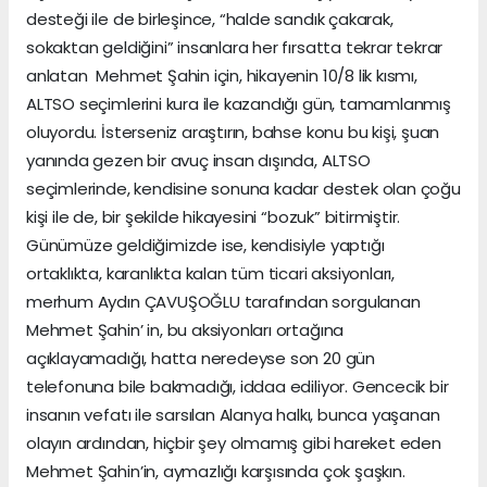
desteği ile de birleşince, “halde sandık çakarak,
sokaktan geldiğini” insanlara her fırsatta tekrar tekrar
anlatan Mehmet Şahin için, hikayenin 10/8 lik kısmı,
ALTSO seçimlerini kura ile kazandığı gün, tamamlanmış
oluyordu. İsterseniz araştırın, bahse konu bu kişi, şuan
yanında gezen bir avuç insan dışında, ALTSO
seçimlerinde, kendisine sonuna kadar destek olan çoğu
kişi ile de, bir şekilde hikayesini “bozuk” bitirmiştir.
Günümüze geldiğimizde ise, kendisiyle yaptığı
ortaklıkta, karanlıkta kalan tüm ticari aksiyonları,
merhum Aydın ÇAVUŞOĞLU tarafından sorgulanan
Mehmet Şahin’ in, bu aksiyonları ortağına
açıklayamadığı, hatta neredeyse son 20 gün
telefonuna bile bakmadığı, iddaa ediliyor. Gencecik bir
insanın vefatı ile sarsılan Alanya halkı, bunca yaşanan
olayın ardından, hiçbir şey olmamış gibi hareket eden
Mehmet Şahin’in, aymazlığı karşısında çok şaşkın.