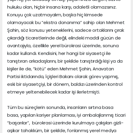
hukuku olan, hiçbir insana karşı, adaletli olamazsınız.
Konuyu çok uzatmayalım, başka hiç kimsede
olamayacak bu “ekstra donanıma” sahip olan Mehmet
Şahin, söz konusu yeteneklerini, sadece ortaklarını çırak
çıkardığı ticaretlerinde değil, elindeki maddi gücün de
avantajıyla, özellikle yerel bürokrasi üzerinde, sonuna
kadar kullandı. Kendisini, her hangi bir siyasetçi ile
tanıştıran arkadaşlarını, bir şekilde tanıştırdığı kişi ya da
kişiler ile de, “kötü” eden Mehmet Şahin, Anavatan
Partisi iktidarında, İçişleri Bakanı olarak görev yapmış,
eski bir siyasetçiyi, bir dönem, baldızı üzerinden kontrol
etmeye yeltenebilecek kadar işi ilerletmişti.
Tüm bu süreçlerin sonunda, insanların sırtına basa
basa, yapılan kariyer planlaması, iyi ambalajlanmış ticari
“başarılar”, bürokrasi üzerinde kurulmaya çalışılan gizli-
aşikar tahakküm, bir şekilde, fonlanmış yerel medya