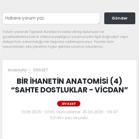
Gönder
Yorum yazarak Topluluk Kuralları’nı kabul etmiş bulunuyor ve
gazeteakdeniz.com.tr sitesine yaptığınız yorumunuzla ilgili doğrudan veya
dolaylı tüm sorumluluğu tek başınıza üstleniyorsunuz. Yazılan tüm
yorumlardan site yönetimi hiçbir şekilde sorumlu tutulamaz.
Anasayfa
SİYASET
BİR İHANETİN ANATOMİSİ (4)
“SAHTE DOSTLUKLAR - VİCDAN”
SİYASET
13.06.2026 - 01:55, Güncelleme: 25.06.2026 - 09:47
52146+ kez okundu.