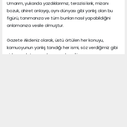
Umarım, yukarıda yazdıklarımız, terazisi kırık, mizanı
bozuk, ahiret anlayışı, aynı dünyası gibi yanlış olan bu
figürü, tanımanıza ve tüm bunları nasıl yapabildiğini
anlamanıza vesile olmuştur.
Gazete Akdeniz olarak, üstü örtülen her konuyu,
kamuoyunun yanlış tanıdığı her ismi, söz verdiğimiz gibi
sizlere anlatmaya devam edeceğiz.
Gerçeklerin üzerini, algı yöneterek kapattığını sananlar,
vicdanı ile erken yaşta vedalaşanlar ve etrafındaki
herkese zarar veren insanlar, şu dünyada asıl önemli
olanın, arkalarından “hoş bir seda” bırakmak olduğunu,
asla anlayamazlar.