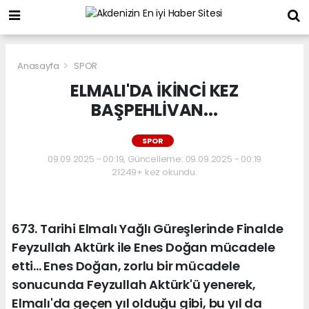
Anasayfa
SPOR
ELMALI'DA İKİNCİ KEZ
BAŞPEHLİVAN...
SPOR
09.09.2025 - 00:19, Güncelleme: 09.09.2025 - 00:19
21249+ kez okundu.
673. Tarihi Elmalı Yağlı Güreşlerinde Finalde
Feyzullah Aktürk ile Enes Doğan mücadele
etti... Enes Doğan, zorlu bir mücadele
sonucunda Feyzullah Aktürk'ü yenerek,
Elmalı'da geçen yıl olduğu gibi, bu yıl da