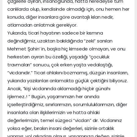
çizgilerle ayıran, insanoğlunda, hatta neredeyse tüm
canlılarda olup, kendisinde olmadığı için, onu hemen her
konuda, diğer insanlara göre avantajlı kılan nedir,
atlamadan anlatmak gerekiyor.
Yukarıda, ticari hayatının sadece bir kısmına
değindiğimiz, uzaktan bakıldığında “zeki” sanılan
Mehmet Şahin’ in, başka hiç kimsede olmayan, ve onu
herkesten ayıran bu özelliği, yaşadığı “çocukluk
travmaları” sonucu, çok erken yaşta vedalaştığı,
“vicdanıdır.” Ticari ahlakını bozmamış, düzgün insanların,
yukarıda yazılanları anlamakta güçlük çektiğini biliyoruz.
Ancak, “kişi vicdanında aklamadığı hiçbir günahı
işlemez..! ” Bugün, yaşamımızın her anında
içselleştirdiğimiz, sınırlarımızın, sorumluluklarımızın, diğer
insanlarla olan ilişkilerimizin ve hatta ahlaki
değerlerimizin, temel süzgeci “vicdan” dır. Vicdanınız
yoksa eğer, bırakın insani değerleri, sizinle ortaklık
yapmış, yol arkadaşı olmuş, yaşamınıza değen, sizinle