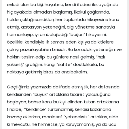
evladı olan bu kişi, hayatına, kendi ifadesi ile, ayağında
hiç ayakkabı olmadan başlamış, ilkokul çağlarında,
halde çaktığı sandıkları, her toplantıda hikayesine konu
etmiş, acıtasyon yeteneğini, algı yönetme sanatıyla
harmanlayıp, iyi ambalajladığı “başarı” hikayesini,
özellikle, kendisiyle ilk temas eden kişi ya da kitlelere
çok iyi pazarlayabilen birisidir. Bu konudaki yeteneğini ve
hakkını teslim edip, bu günlere nasıl gelmiş, “hızlı
yükseliş” grafiğini, hangi “sahte” dostluklarla, bu
noktaya getirmiş biraz da ona bakalım.
Geçtiğimiz yazımızda da ifade etmiştik, her defasında
kendisinden “büyük” ortaklarla ticaret yolculuğuna
başlayan, bahse konu bu kişi, elinden tutan ortaklarına,
finalde, “kendince” tur bindirmiş, kendisi kazancına
kazanç eklerken, maalesef “yeteneksiz” ortakları, elde
ki mevcutu, ne hikmetse, ya koruyamamış, ya da ucu