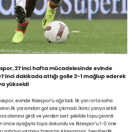
spor, 21’inci hafta mücadelesinde evinde
+1’inci dakikada attığı golle 2-1 mağlup ederek
ya yükseldi
yaspor, evinde Rizespor’u ağırladı. İlk yarı orta saha
n ilk yarısından gol sesi çıkmadı. İkinci yarıya etkili
za alanına girdi ve yerden sert şekilde topu çevirdi.
 önce ayağıyla topa dokundu ve Rizespor’u 1-0 öne
arı sahaya yıkmayı başaran Alanyaspor, beraberlik