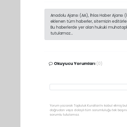
Anadolu Ajansı (AA), İhlas Haber Ajansı 
eklenen tüm haberler, sitemizin editörl
Bu haberlerde yer alan hukuki muhatapla
tutulamaz...
Okuyucu Yorumları
(0)
Yorum yazarak Topluluk Kuralları’nı kabul etmiş bu
doğrudan veya dolaylı tüm sorumluluğu tek başınız
sorumlu tutulamaz.