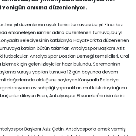
l Yenigün anısına düzenleniyor.
 her yıl düzenlenen ayak tenisi turnuvası bu yıl 7’inci kez
nda efsaneleşen isimler adına düzenlenen turnuva, bu yıl
 Konyaaltı Belediyesi’nin katkılarıyla HayatPark’ta düzenlenen
urnuvaya katılan bütün takımlar, Antalyaspor Başkanı Aziz
 futbolcular, Antalya Spor Dostları Derneği temsilcileri, Oral
ı izlemek için gelen izleyiciler hazır bulundu. Seremoninin
başlama vuruşu yapılan turnuva 12 gün boyunca devam
mli değerlerinde olduğunu söyleyen Konyaaltı Belediye
 organizasyona ev sahipliği yapmaktan mutluluk duyduğunu
başarılar dileyen Esen, Antalyaspor Efsaneleri'nin isimlerini
talyaspor Başkanı Aziz Çetin, Antalyaspor’a emek vermiş