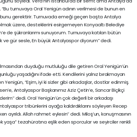
duğunu söyledi. Vefa’nın İstanbul’da bir semt ama Antalya’da
, “Bu turnuvaya Oral Yenigün adının verilmesi de bunun en
k bunu gerektirir. Turnuvada emeği geçen başta Antalya
olmak üzere, desteklerini esirgemeyen Konyaaltı Belediye
’e de şükranlarımı sunuyorum. Turnuvaya katılan bütün
ek ve gür sesle, En büyük Antalyaspor diyorum’’ dedi.
şatılmasından duyduğu mutluluğu dile getiren Oral Yenigün’ün
unluğu yaşadığını ifade etti. Kendilerini yalnız bırakmayan
Yenigün, “Eşim, iyi ki sizler gibi arkadaşlar, dostlar edinmiş.
en’e, Antalyaspor Başkanımız Aziz Çetin’e, Sancar Biçikçi
rim’’ dedi. Oral Yenigün’ün çok değerli bir arkadaşı
ntalyaspor tribünlerini ayağa kaldırdıklarını söyleyen Recep
n ayrıldı. Allah rahmet eylesin’’ dedi. Miloş’un, konuşmasının
 yaşa’’ tezahüratına eşlik eden sporcular ve seyirciler renkli