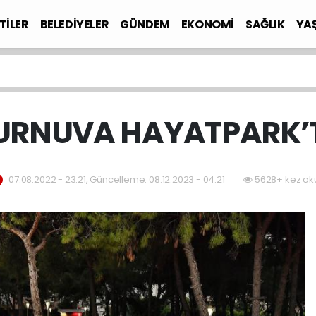
TİLER
BELEDİYELER
GÜNDEM
EKONOMİ
SAĞLIK
YA
TURNUVA HAYATPARK’
07.08.2022 - 23:21, Güncelleme: 08.12.2023 - 04:21
5628+ kez ok