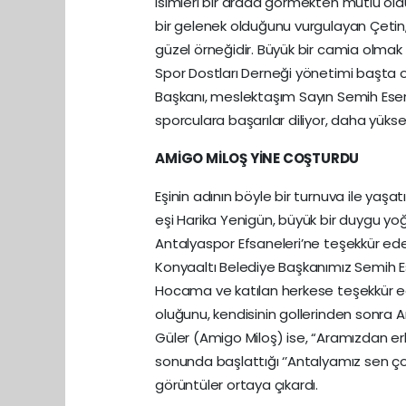
isimleri bir arada görmekten mutlu ol
bir gelenek olduğunu vurgulayan Çetin
güzel örneğidir. Büyük bir camia olma
Spor Dostları Derneği yönetimi başta 
Başkanı, meslektaşım Sayın Semih Esen
sporculara başarılar diliyor, daha yüks
AMİGO MİLOŞ YİNE COŞTURDU
Eşinin adının böyle bir turnuva ile ya
eşi Harika Yenigün, büyük bir duygu yoğ
Antalyaspor Efsaneleri’ne teşekkür eden 
Konyaaltı Belediye Başkanımız Semih Es
Hocama ve katılan herkese teşekkür ede
oluğunu, kendisinin gollerinden sonra A
Güler (Amigo Miloş) ise, “Aramızdan erke
sonunda başlattığı ‘’Antalyamız sen çok
görüntüler ortaya çıkardı.