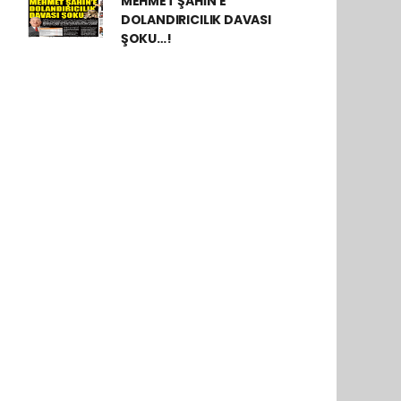
MEHMET ŞAHİN’E
DOLANDIRICILIK DAVASI
ŞOKU…!