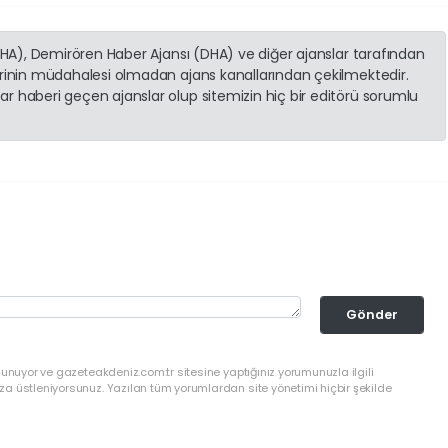
(İHA), Demirören Haber Ajansı (DHA) ve diğer ajanslar tarafından
erinin müdahalesi olmadan ajans kanallarından çekilmektedir.
r haberi geçen ajanslar olup sitemizin hiç bir editörü sorumlu
Gönder
lunuyor ve gazeteakdeniz.com.tr sitesine yaptığınız yorumunuzla ilgili
a üstleniyorsunuz. Yazılan tüm yorumlardan site yönetimi hiçbir şekilde