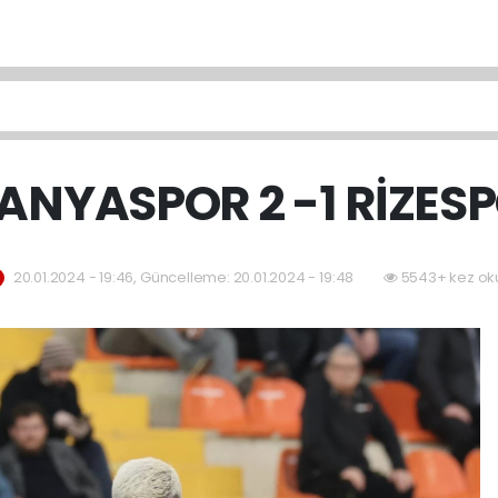
ANYASPOR 2 -1 RİZES
20.01.2024 - 19:46, Güncelleme: 20.01.2024 - 19:48
5543+ kez ok