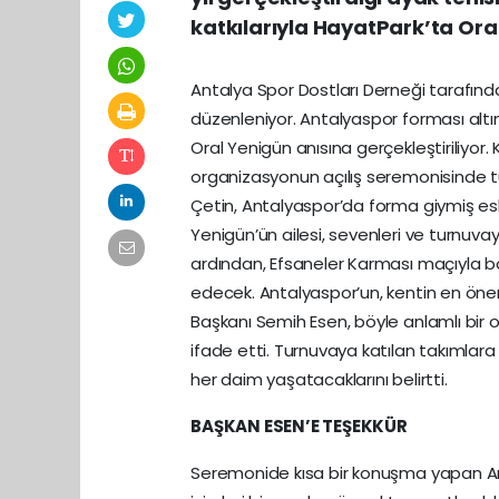
katkılarıyla HayatPark’ta Ora
Antalya Spor Dostları Derneği tarafından
düzenleniyor. Antalyaspor forması altı
Oral Yenigün anısına gerçekleştiriliyor.
organizasyonun açılış seremonisinde t
Çetin, Antalyaspor’da forma giymiş eski
Yenigün’ün ailesi, sevenleri ve turnuvay
ardından, Efsaneler Karması maçıyla 
edecek. Antalyaspor’un, kentin en öne
Başkanı Semih Esen, böyle anlamlı bir
ifade etti. Turnuvaya katılan takımlara 
her daim yaşatacaklarını belirtti.
BAŞKAN ESEN’E TEŞEKKÜR
Seremonide kısa bir konuşma yapan An