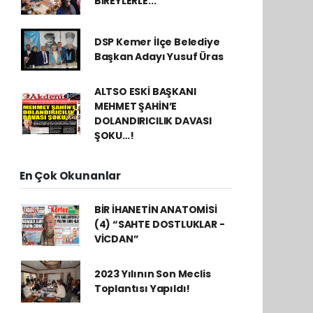
BİREYLERLE...
DSP Kemer İlçe Belediye
Başkan Adayı Yusuf Üras
ALTSO ESKİ BAŞKANI
MEHMET ŞAHİN’E
DOLANDIRICILIK DAVASI
ŞOKU…!
En Çok Okunanlar
BİR İHANETİN ANATOMİSİ
(4) “SAHTE DOSTLUKLAR -
VİCDAN”
2023 Yılının Son Meclis
Toplantısı Yapıldı!