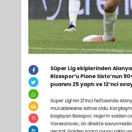
Süper Lig ekiplerinden Alanya
Rizespor’u Pione Sisto’nun 90
puanını 25 yaptı ve 12’nci sıra
Süper Ligi’nin 21’inci haftasında Alan
mücadelesine sahne oldu. Karşılaşmanı
başlayan Rizespor, Hojer’in soldan ce
Varesanovic, ön direkte savunmadan
geçirdi. Golden sonra oyunu rakip y