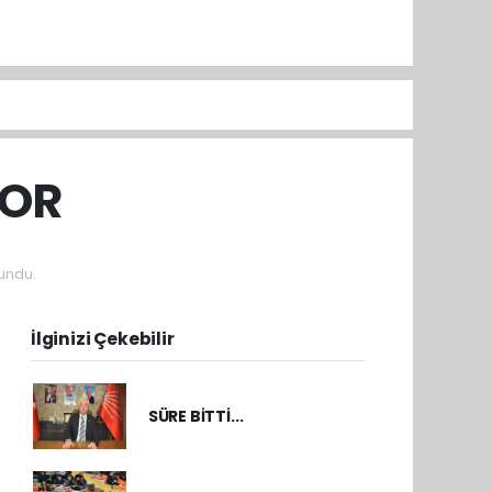
POR
undu.
İlginizi Çekebilir
SÜRE BİTTİ...