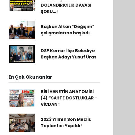
DOLANDIRICILIK DAVASI
ŞOKU…!
Başkan Alkan "Değişim"
çalışmalarına başladı
DSP Kemer İlçe Belediye
Başkan Adayı Yusuf Üras
En Çok Okunanlar
BİR İHANETİN ANATOMİSİ
(4) “SAHTE DOSTLUKLAR -
VİCDAN”
2023 Yılının Son Meclis
Toplantısı Yapıldı!