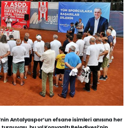
’nin Antalyaspor’un efsane isimleri anısına her
i turnuvası, bu yıl Konyaaltı Belediyesi’nin