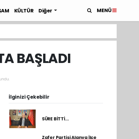
MENÜ
ŞAM
KÜLTÜR
Diğer
TA BAŞLADI
undu.
İlginizi Çekebilir
SÜRE BİTTİ...
Zafer Partisi Alanya İlçe