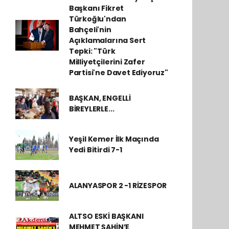
Başkanı Fikret
Türkoğlu'ndan
Bahçeli'nin
Açıklamalarına Sert
Tepki: "Türk
Milliyetçilerini Zafer
Partisi'ne Davet Ediyoruz"
BAŞKAN, ENGELLİ
BİREYLERLE...
Yeşil Kemer İlk Maçında
Yedi Bitirdi 7-1
ALANYASPOR 2 -1 RİZESPOR
ALTSO ESKİ BAŞKANI
MEHMET ŞAHİN’E