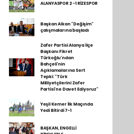
ALANYASPOR 2 -1 RİZESPOR
Başkan Alkan "Değişim"
çalışmalarına başladı
Zafer Partisi Alanya İlçe
Başkanı Fikret
Türkoğlu'ndan
Bahçeli'nin
Açıklamalarına Sert
Tepki: "Türk
Milliyetçilerini Zafer
Partisi'ne Davet Ediyoruz"
Yeşil Kemer İlk Maçında
Yedi Bitirdi 7-1
BAŞKAN, ENGELLİ