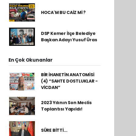
HOCA'M BU CAİZ Mİ ?
DSP Kemer İlçe Belediye
Başkan Adayı Yusuf Üras
En Çok Okunanlar
BİR İHANETİN ANATOMİSİ
(4) “SAHTE DOSTLUKLAR -
VİCDAN”
2023 Yılının Son Meclis
Toplantısı Yapıldı!
SÜRE BİTTİ...