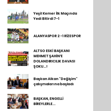
Yeşil Kemer İlk Maçında
Yedi Bitirdi 7-1
ALANYASPOR 2 -1 RİZESPOR
ALTSO ESKİ BAŞKANI
MEHMET ŞAHİN’E
DOLANDIRICILIK DAVASI
ŞOKU…!
Başkan Alkan "Değişim"
çalışmalarına başladı
BAŞKAN, ENGELLİ
BİREYLERLE...