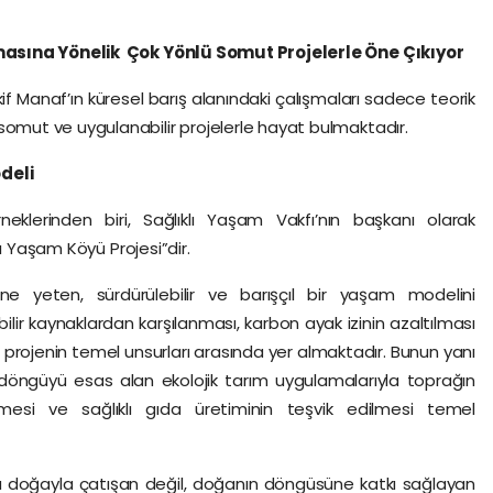
asına Yönelik Çok Yönlü Somut Projelerle Öne Çıkıyor
if Manaf’ın küresel barış alanındaki çalışmaları sadece teorik
ut ve uygulanabilir projelerle hayat bulmaktadır.
odeli
neklerinden biri, Sağlıklı Yaşam Vakfı’nın başkanı olarak
ı Yaşam Köyü Projesi”dir.
ne yeten, sürdürülebilir ve barışçıl bir yaşam modelini
ebilir kaynaklardan karşılanması, karbon ayak izinin azaltılması
ı projenin temel unsurları arasında yer almaktadır. Bunun yanı
 döngüyü esas alan ekolojik tarım uygulamalarıyla toprağın
enmesi ve sağlıklı gıda üretiminin teşvik edilmesi temel
ıyla doğayla çatışan değil, doğanın döngüsüne katkı sağlayan