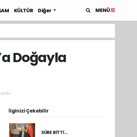
MENÜ
ŞAM
KÜLTÜR
Diğer
’a Doğayla
kundu.
İlginizi Çekebilir
SÜRE BİTTİ...