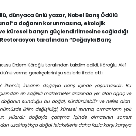
llü, dünyaca ünlü yazar, Nobel Barış Ödülü
 Manaf’a doğanın korunmasına, ekolojik
ve küresel barışın güçlendirilmesine sağladığı
o Restorasyon tarafından “Doğayla Barış
usu Erdem Köroğlu tarafından takdim edildi. Köroğlu, Akif
ü’nü verme gerekçelerini şu sözlerle ifade etti:
 ilkemiz, insanın doğayla barış içinde yaşamasıdır. Bu
açısından en sağlıklı malzemeler arasında yer alan ağaç ve
zi doğanın sunduğu bu doğal, sürdürülebilir ve nefes alan
nümüzde iklim değişikliği, küresel ısınma, ormanların yok
zun yıllardır doğayla çatışma içinde olmasının somut
dan uzaklaştıkça doğal felaketlerle daha fazla karşı karşıya