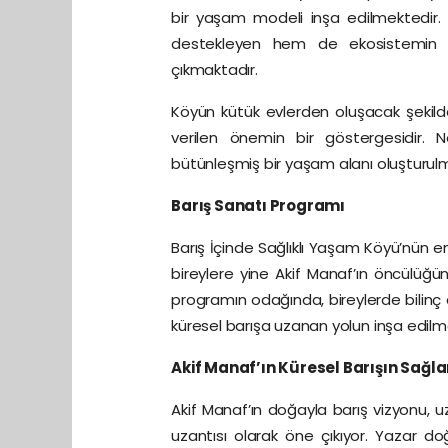
bir yaşam modeli inşa edilmektedir. P
destekleyen hem de ekosistemin d
çıkmaktadır.
Köyün kütük evlerden oluşacak şekilde
verilen önemin bir göstergesidir. 
bütünleşmiş bir yaşam alanı oluşturulm
Barış Sanatı Programı
Barış İçinde Sağlıklı Yaşam Köyü’nün e
bireylere yine Akif Manaf’ın öncülüğü
programın odağında, bireylerde bilinç 
küresel barışa uzanan yolun inşa edilm
Akif Manaf’ın Küresel Barışın Sağ
Akif Manaf’ın doğayla barış vizyonu, uz
uzantısı olarak öne çıkıyor. Yazar do