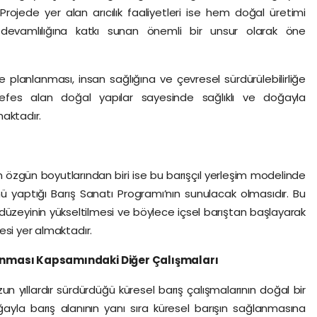
rojede yer alan arıcılık faaliyetleri ise hem doğal üretimi
evamlılığına katkı sunan önemli bir unsur olarak öne
 planlanması, insan sağlığına ve çevresel sürdürülebilirliğe
Nefes alan doğal yapılar sayesinde sağlıklı ve doğayla
aktadır.
n özgün boyutlarından biri ise bu barışçıl yerleşim modelinde
nü yaptığı Barış Sanatı Programı’nın sunulacak olmasıdır. Bu
düzeyinin yükseltilmesi ve böylece içsel barıştan başlayarak
esi yer almaktadır.
lanması Kapsamındaki Diğer Çalışmaları
un yıllardır sürdürdüğü küresel barış çalışmalarının doğal bir
ğayla barış alanının yanı sıra küresel barışın sağlanmasına