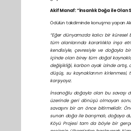
Akif Manaf: “İnsanlık Doğa ile Olan 
Ödülün takdiminde konuşma yapan Akif M
“Eğer dünyamızda kalıcı bir küresel 
tüm alanlarında kararlılıkla inşa etm
kendisiyle, çevresiyle ve doğayla b
içinde olan birey tüm doğal kaynakla
değişikliği, karbon ayak izinde artış,
düşüş, su kaynaklarının kirlenmesi, t
karşıyayız.
İnsanoğlu doğayla olan bu savaşı du
üzerinde geri dönüşü olmayan sonu
savaşını bir an önce bitirmelidir. Ö
sunan doğa ile barışmalı, doğaya duya
Köyü Projesi tam da böyle bir gerçe
projenin ülkemizden başlayarak tüm 