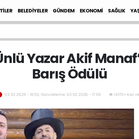
TİLER
BELEDİYELER
GÜNDEM
EKONOMİ
SAĞLIK
YA
nlü Yazar Akif Manaf
Barış Ödülü
03.03.2026 - 16:50, Güncelleme: 03.03.2026 - 17:09
14170+ kez o