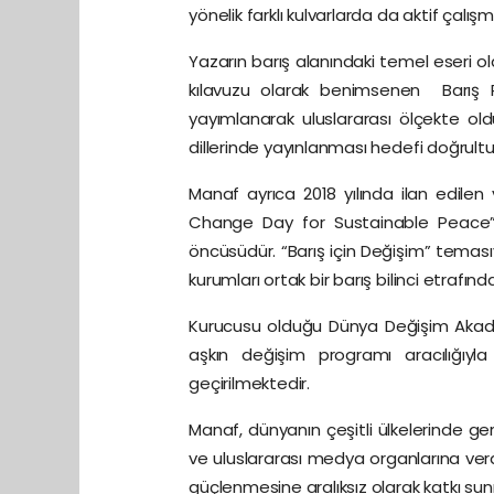
yönelik farklı kulvarlarda da aktif çalış
Yazarın barış alanındaki temel eseri o
kılavuzu olarak benimsenen Barış Ps
yayımlanarak uluslararası ölçekte old
dillerinde yayınlanması hedefi doğrult
Manaf ayrıca 2018 yılında ilan edil
Change Day for Sustainable Peace” (
öncüsüdür. “Barış için Değişim” temasıy
kurumları ortak bir barış bilinci etrafın
Kurucusu olduğu Dünya Değişim Akade
aşkın değişim programı aracılığıyla 
geçirilmektedir.
Manaf, dünyanın çeşitli ülkelerinde gerç
ve uluslararası medya organlarına verdi
güçlenmesine aralıksız olarak katkı su