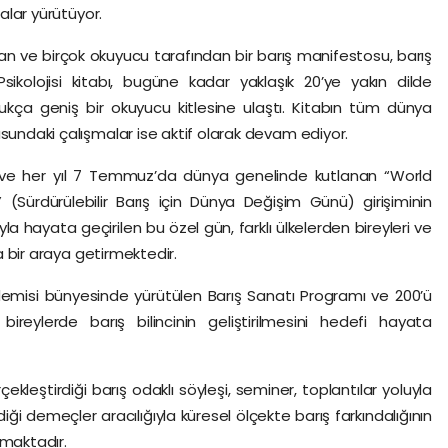
malar yürütüyor.
lan ve birçok okuyucu tarafından bir barış manifestosu, barış
ikolojisi kitabı, bugüne kadar yaklaşık 20’ye yakın dilde
ukça geniş bir okuyucu kitlesine ulaştı. Kitabın tüm dünya
usundaki çalışmalar ise aktif olarak devam ediyor.
en ve her yıl 7 Temmuz’da dünya genelinde kutlanan “World
Sürdürülebilir Barış için Dünya Değişim Günü) girişiminin
la hayata geçirilen bu özel gün, farklı ülkelerden bireyleri ve
da bir araya getirmektedir.
misi bünyesinde yürütülen Barış Sanatı Programı ve 200’ü
bireylerde barış bilincinin geliştirilmesini hedefi hayata
ekleştirdiği barış odaklı söyleşi, seminer, toplantılar yoluyla
ği demeçler aracılığıyla küresel ölçekte barış farkındalığının
nmaktadır.