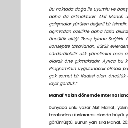
Bu noktada doğa ile uyumlu ve barışç
daha da artmaktadır. Akif Manaf, u
çalışmalar yürüten değerli bir isimdi
açımızdan özellikle daha fazla dikka
öncülük ettiği ‘Barış İçinde Sağlıklı
konseptte tasarlanan, kütük evlerden o
sürdürülebilir atık yönetimini esas 
olarak öne çıkmaktadır. Ayrıca bu k
Programı’nın uygulanacak olması proj
çok somut bir ifadesi olan, öncülük
layık gördük.”
Manaf Yakın dönemde International 
Dünyaca ünlü yazar Akif Manaf, yakı
tarafından uluslararası alanda büyük y
görülmüştü. Bunun yanı sıra Manaf, 20