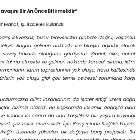
Savaşını Bir An Önce Bitirmelidir”
anaf, şu ifadeleri kullandı:
barış istiyorsak, bunu bireyselden globale doğru, yaşamın
eliyiz. Bugün gelinen noktada ise bireyin ağırlıklı olarak
ir savaş halinde olduğunu görüyoruz. Şiddet, öfke, nefret
rı tahrip etmekte ve gelinen noktada küresel ısınma, iklim
 ormanların, tarım topraklarının yok oluşu, hava kalitesinde
ürlerin yok oluşu gibi çok temel çevresel sorunlarla karşı
rdurmazsa bilim insanlarının da işaret ettiği üzere doğa
çlar bizimle olacak. Bu kapsamda insanlık doğayla olan
nce kendisi ile sonra da ona karşılıksız bir yaşam kaynağı
rlı çözümler üretmelidir. İşte Barış içinde Sağlıklı Yaşam
kliğin üzerinde yükselen bir doğayla barış projesidir. Bu
dünya üzerinde yaygınlaşması, yaşanabilir bir dünya için