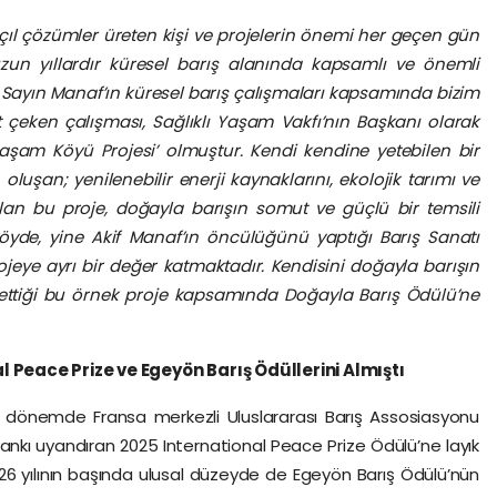
ıl çözümler üreten kişi ve projelerin önemi her geçen gün
zun yıllardır küresel barış alanında kapsamlı ve önemli
r. Sayın Manaf’ın küresel barış çalışmaları kapsamında bizim
t çeken çalışması, Sağlıklı Yaşam Vakfı’nın Başkanı olarak
 Yaşam Köyü Projesi’ olmuştur. Kendi kendine yetebilen bir
luşan; yenilenebilir enerji kaynaklarını, ekolojik tarımı ve
alan bu proje, doğayla barışın somut ve güçlü bir temsili
öyde, yine Akif Manaf’ın öncülüğünü yaptığı Barış Sanatı
eye ayrı bir değer katmaktadır. Kendisini doğayla barışın
 ettiği bu örnek proje kapsamında Doğayla Barış Ödülü’ne
Peace Prize ve Egeyön Barış Ödüllerini Almıştı
n dönemde Fransa merkezli Uluslararası Barış Assosiasyonu
ankı uyandıran 2025 International Peace Prize Ödülü’ne layık
26 yılının başında ulusal düzeyde de Egeyön Barış Ödülü’nün