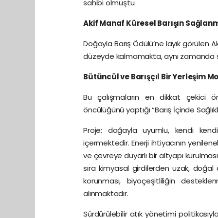
sahibi olmuştu.
Akif Manaf Küresel Barışın Sağlanm
Doğayla Barış Ödülü’ne layık görülen Ak
düzeyde kalmamakta, aynı zamanda som
Bütüncül ve Barışçıl Bir Yerleşim M
Bu çalışmaların en dikkat çekici ör
öncülüğünü yaptığı “Barış İçinde Sağlıkl
Proje; doğayla uyumlu, kendi kendi
içermektedir. Enerji ihtiyacının yenilen
ve çevreye duyarlı bir altyapı kurulmas
sıra kimyasal girdilerden uzak, doğal
korunması, biyoçeşitliliğin destekl
alınmaktadır.
Sürdürülebilir atık yönetimi politikas