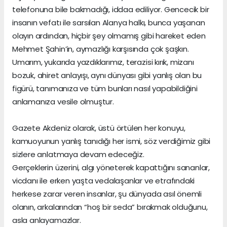
telefonuna bile bakmadığı, iddaa ediliyor. Gencecik bir
insanın vefatı ile sarsılan Alanya halkı, bunca yaşanan
olayın ardından, hiçbir şey olmamış gibi hareket eden
Mehmet Şahin’in, aymazlığı karşısında çok şaşkın.
Umarım, yukarıda yazdıklarımız, terazisi kırık, mizanı
bozuk, ahiret anlayışı, aynı dünyası gibi yanlış olan bu
figürü, tanımanıza ve tüm bunları nasıl yapabildiğini
anlamanıza vesile olmuştur.
Gazete Akdeniz olarak, üstü örtülen her konuyu,
kamuoyunun yanlış tanıdığı her ismi, söz verdiğimiz gibi
sizlere anlatmaya devam edeceğiz.
Gerçeklerin üzerini, algı yöneterek kapattığını sananlar,
vicdanı ile erken yaşta vedalaşanlar ve etrafındaki
herkese zarar veren insanlar, şu dünyada asıl önemli
olanın, arkalarından “hoş bir seda” bırakmak olduğunu,
asla anlayamazlar.