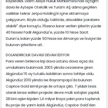
kaydedildi. Didim Asliye Hukuk Mahkemesi'nde açtığım
dava ile Aytepe Otelcilik ve Turizm AŞ adına geçirilen
varlıkları tekrar Jetpa Holding'in içine aktarmaya
çalışıyorum. Böyle olduğu taktirde, alacaklılar paralarını
alabilir" diye konuştu. İflasına karar verilen şirketin yüzde
40 hissesi Fadıl Akgündüz'e, yüzde 10 hisse Sacit
Duran'a, kalan yüzde 50 hisse ise Almanya ve İsviçre'de
bulunan şirketlere ait.
DOLANDIRICILIK DAVASI DEVAM EDİYOR
Para veren binlerce kişi dava üstünü dava açsa da
umduklarını bulamadı. 2003 yılında cezaevine giren
Akgündüz 15 ay tutuklu kaldıktan sonra tahliye oldu.
Akgündüz 2010 yılında ise Bayrampaşa'da bulunan
Caprice Gold isimli proje ile ortaya çıktı. 7 yıldızlı tesis
olarak lanse edilen projede devre mülk satışları yapıldı.
28 bini aşkın kişiden 1,4 milyar liraya yakın para toplandı.
Bu proje de yarım kaldı. Akgündüz, Caprice Gold'den