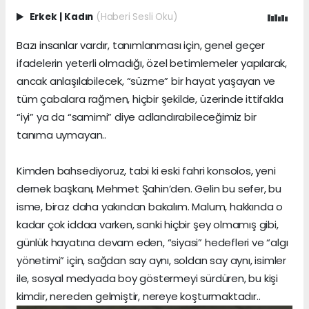
Erkek
|
Kadın
(Haberi Sesli Oku)
Bazı insanlar vardır, tanımlanması için, genel geçer
ifadelerin yeterli olmadığı, özel betimlemeler yapılarak,
ancak anlaşılabilecek, “süzme” bir hayat yaşayan ve
tüm çabalara rağmen, hiçbir şekilde, üzerinde ittifakla
“iyi” ya da “samimi” diye adlandırabileceğimiz bir
tanıma uymayan..
Kimden bahsediyoruz, tabi ki eski fahri konsolos, yeni
dernek başkanı, Mehmet Şahin’den. Gelin bu sefer, bu
isme, biraz daha yakından bakalım. Malum, hakkında o
kadar çok iddaa varken, sanki hiçbir şey olmamış gibi,
günlük hayatına devam eden, “siyasi” hedefleri ve “algı
yönetimi” için, sağdan say aynı, soldan say aynı, isimler
ile, sosyal medyada boy göstermeyi sürdüren, bu kişi
kimdir, nereden gelmiştir, nereye koşturmaktadır..