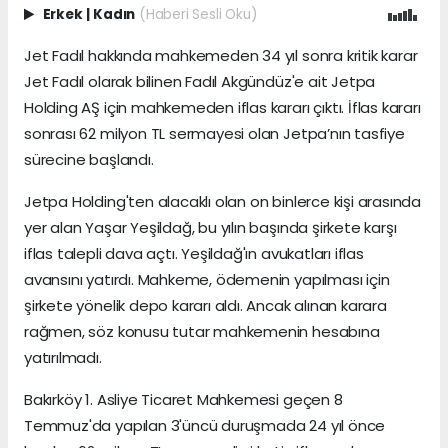
Erkek
|
Kadın
(Haberi Sesli Oku)
Jet Fadıl hakkında mahkemeden 34 yıl sonra kritik karar
Jet Fadıl olarak bilinen Fadıl Akgündüz'e ait Jetpa
Holding AŞ için mahkemeden iflas kararı çıktı. İflas kararı
sonrası 62 milyon TL sermayesi olan Jetpa’nın tasfiye
sürecine başlandı.
Jetpa Holding'ten alacaklı olan on binlerce kişi arasında
yer alan Yaşar Yeşildağ, bu yılın başında şirkete karşı
iflas talepli dava açtı. Yeşildağ'ın avukatları iflas
avansını yatırdı. Mahkeme, ödemenin yapılması için
şirkete yönelik depo kararı aldı. Ancak alınan karara
rağmen, söz konusu tutar mahkemenin hesabına
yatırılmadı.
Bakırköy 1. Asliye Ticaret Mahkemesi geçen 8
Temmuz'da yapılan 3'üncü duruşmada 24 yıl önce