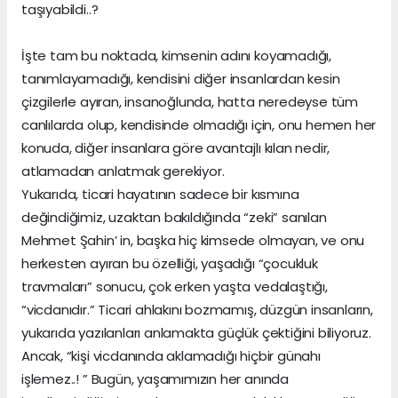
taşıyabildi..?
İşte tam bu noktada, kimsenin adını koyamadığı,
tanımlayamadığı, kendisini diğer insanlardan kesin
çizgilerle ayıran, insanoğlunda, hatta neredeyse tüm
canlılarda olup, kendisinde olmadığı için, onu hemen her
konuda, diğer insanlara göre avantajlı kılan nedir,
atlamadan anlatmak gerekiyor.
Yukarıda, ticari hayatının sadece bir kısmına
değindiğimiz, uzaktan bakıldığında “zeki” sanılan
Mehmet Şahin’ in, başka hiç kimsede olmayan, ve onu
herkesten ayıran bu özelliği, yaşadığı “çocukluk
travmaları” sonucu, çok erken yaşta vedalaştığı,
“vicdanıdır.” Ticari ahlakını bozmamış, düzgün insanların,
yukarıda yazılanları anlamakta güçlük çektiğini biliyoruz.
Ancak, “kişi vicdanında aklamadığı hiçbir günahı
işlemez..! ” Bugün, yaşamımızın her anında