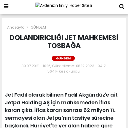
Anasayfa
GÜNDEM
DOLANDIRICLIĞI JET MAHKEMESİ
TOSBAĞA
GÜNDEM
30.07.2021 - 10:16, Güncelleme: 08.12.2023 - 04:21
5641+ kez okundu.
Jet Fadıl olarak bilinen Fadıl Akgündüz'e ait
Jetpa Holding AŞ için mahkemeden iflas
kararı çıktı. İflas kararı sonrası 62 milyon TL
sermayesi olan Jetpa’nın tasfiye sürecine
başlandı. Hürriyet'te yer alan habere göre