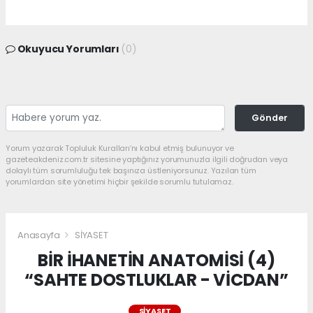
Okuyucu Yorumları
(0)
Gönder
Yorum yazarak Topluluk Kuralları’nı kabul etmiş bulunuyor ve
gazeteakdeniz.com.tr sitesine yaptığınız yorumunuzla ilgili doğrudan veya
dolaylı tüm sorumluluğu tek başınıza üstleniyorsunuz. Yazılan tüm
yorumlardan site yönetimi hiçbir şekilde sorumlu tutulamaz.
Anasayfa
SİYASET
BİR İHANETİN ANATOMİSİ (4)
“SAHTE DOSTLUKLAR - VİCDAN”
SİYASET