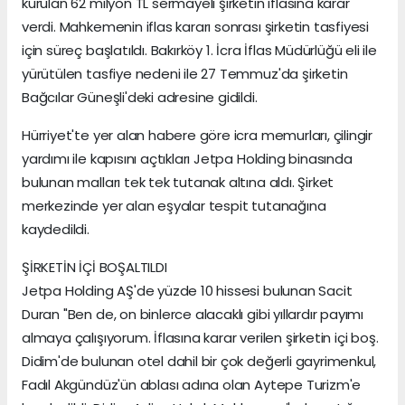
kurulan 62 milyon TL sermayeli şirketin iflasına karar
verdi. Mahkemenin iflas kararı sonrası şirketin tasfiyesi
için süreç başlatıldı. Bakırköy 1. İcra İflas Müdürlüğü eli ile
yürütülen tasfiye nedeni ile 27 Temmuz'da şirketin
Bağcılar Güneşli'deki adresine gidildi.
Hürriyet'te yer alan habere göre icra memurları, çilingir
yardımı ile kapısını açtıkları Jetpa Holding binasında
bulunan malları tek tek tutanak altına aldı. Şirket
merkezinde yer alan eşyalar tespit tutanağına
kaydedildi.
ŞİRKETİN İÇİ BOŞALTILDI
Jetpa Holding AŞ'de yüzde 10 hissesi bulunan Sacit
Duran "Ben de, on binlerce alacaklı gibi yıllardır payımı
almaya çalışıyorum. İflasına karar verilen şirketin içi boş.
Didim'de bulunan otel dahil bir çok değerli gayrimenkul,
Fadıl Akgündüz'ün ablası adına olan Aytepe Turizm'e