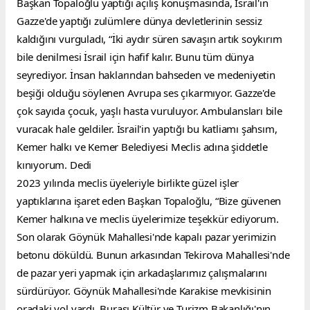
Başkan Topaloğlu yaptığı açılış konuşmasında, İsrail'in 
Gazze'de yaptığı zulümlere dünya devletlerinin sessiz 
kaldığını vurguladı, “İki aydır süren savaşın artık soykırım 
bile denilmesi İsrail için hafif kalır. Bunu tüm dünya 
seyrediyor. İnsan haklarından bahseden ve medeniyetin 
beşiği olduğu söylenen Avrupa ses çıkarmıyor. Gazze'de 
çok sayıda çocuk, yaşlı hasta vuruluyor. Ambulansları bile 
vuracak hale geldiler. İsrail'in yaptığı bu katliamı şahsım, 
Kemer halkı ve Kemer Belediyesi Meclis adına şiddetle 
kınıyorum. Dedi
2023 yılında meclis üyeleriyle birlikte güzel işler 
yaptıklarına işaret eden Başkan Topaloğlu, “Bize güvenen 
Kemer halkına ve meclis üyelerimize teşekkür ediyorum. 
Son olarak Göynük Mahallesi'nde kapalı pazar yerimizin 
betonu döküldü. Bunun arkasından Tekirova Mahallesi'nde 
de pazar yeri yapmak için arkadaşlarımız çalışmalarını 
sürdürüyor. Göynük Mahallesi'nde Karakise mevkisinin 
oradaki yol vardı. Burası Kültür ve Turizm Bakanlığı'nın 