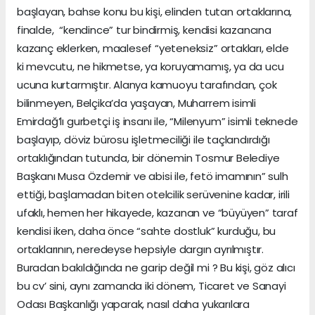
başlayan, bahse konu bu kişi, elinden tutan ortaklarına,
finalde, “kendince” tur bindirmiş, kendisi kazancına
kazanç eklerken, maalesef “yeteneksiz” ortakları, elde
ki mevcutu, ne hikmetse, ya koruyamamış, ya da ucu
ucuna kurtarmıştır. Alanya kamuoyu tarafından, çok
bilinmeyen, Belçika’da yaşayan, Muharrem isimli
Emirdağ’lı gurbetçi iş insanı ile, “Milenyum” isimli teknede
başlayıp, döviz bürosu işletmeciliği ile taçlandırdığı
ortaklığından tutunda, bir dönemin Tosmur Belediye
Başkanı Musa Özdemir ve abisi ile, fetö imamının” sulh
ettiği, başlamadan biten otelcilik serüvenine kadar, irili
ufaklı, hemen her hikayede, kazanan ve “büyüyen” taraf
kendisi iken, daha önce “sahte dostluk” kurduğu, bu
ortaklarının, neredeyse hepsiyle dargın ayrılmıştır.
Buradan bakıldığında ne garip değil mi ? Bu kişi, göz alıcı
bu cv’ sini, aynı zamanda iki dönem, Ticaret ve Sanayi
Odası Başkanlığı yaparak, nasıl daha yukarılara