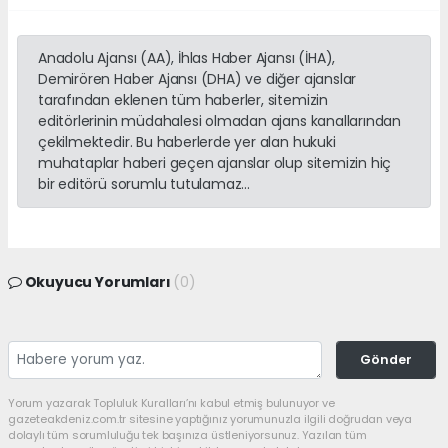
Anadolu Ajansı (AA), İhlas Haber Ajansı (İHA),
Demirören Haber Ajansı (DHA) ve diğer ajanslar
tarafından eklenen tüm haberler, sitemizin
editörlerinin müdahalesi olmadan ajans kanallarından
çekilmektedir. Bu haberlerde yer alan hukuki
muhataplar haberi geçen ajanslar olup sitemizin hiç
bir editörü sorumlu tutulamaz...
Okuyucu Yorumları
(0)
Gönder
Yorum yazarak Topluluk Kuralları’nı kabul etmiş bulunuyor ve
gazeteakdeniz.com.tr sitesine yaptığınız yorumunuzla ilgili doğrudan veya
dolaylı tüm sorumluluğu tek başınıza üstleniyorsunuz. Yazılan tüm