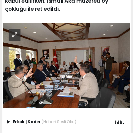
kabul edilirken, İsmail Aka mazereti oy
çokluğu ile ret edildi.
Erkek
|
Kadın
(Haberi Sesli Oku)