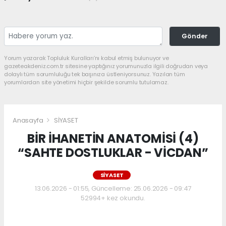
Gönder
Yorum yazarak Topluluk Kuralları’nı kabul etmiş bulunuyor ve
gazeteakdeniz.com.tr sitesine yaptığınız yorumunuzla ilgili doğrudan veya
dolaylı tüm sorumluluğu tek başınıza üstleniyorsunuz. Yazılan tüm
yorumlardan site yönetimi hiçbir şekilde sorumlu tutulamaz.
Anasayfa
SİYASET
BİR İHANETİN ANATOMİSİ (4)
“SAHTE DOSTLUKLAR - VİCDAN”
SİYASET
13.06.2026 - 01:55, Güncelleme: 25.06.2026 - 09:47
52994+ kez okundu.