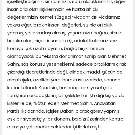
içselleştirdiğimiz, sınırlarımızın, sorumluluklarımızın, diğer
insanlarla olan ilişkilerimizin ve hatta ahlaki
değerlerimizin, temel süzgeci “vicdan” dır. Vicdanınız
yoksa eğer, bırakın insani değerleri, sizinle ortaklık
yapmış, yol arkadaşı olmuş, yaşamınıza değen, sizinle
hukuku olan, hiçbir insana karşı, adaletli olamazsınız.
Konuyu çok uzatmayalım, başka hiç kimsede
olamayacak bu “ekstra donanıma” sahip olan Mehmet
Şahin, söz konusu yeteneklerini, sadece ortaklarını çırak
çıkardığı ticaretlerinde değil, elindeki maddi gücün de
avantajıyla, özellikle yerel bürokrasi üzerinde, sonuna
kadar kullandı. Kendisini, her hangi bir siyasetçi ile
tanıştıran arkadaşlarını, bir şekilde tanıştırdığı kişi ya da
kişiler ile de, “kötü” eden Mehmet Şahin, Anavatan
Partisi iktidarında, İçişleri Bakanı olarak görev yapmış,
eski bir siyasetçiyi, bir dönem, baldızı üzerinden kontrol
etmeye yeltenebilecek kadar işi ilerletmişti.