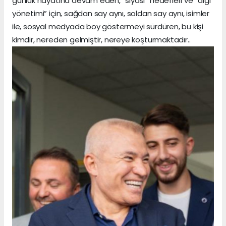
günlük hayatına devam eden, “siyasi” hedefleri ve “algı
yönetimi” için, sağdan say aynı, soldan say aynı, isimler
ile, sosyal medyada boy göstermeyi sürdüren, bu kişi
kimdir, nereden gelmiştir, nereye koşturmaktadır..