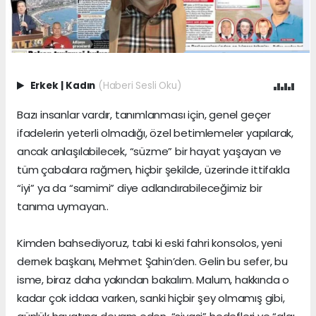
Erkek
|
Kadın
(Haberi Sesli Oku)
Bazı insanlar vardır, tanımlanması için, genel geçer
ifadelerin yeterli olmadığı, özel betimlemeler yapılarak,
ancak anlaşılabilecek, “süzme” bir hayat yaşayan ve
tüm çabalara rağmen, hiçbir şekilde, üzerinde ittifakla
“iyi” ya da “samimi” diye adlandırabileceğimiz bir
tanıma uymayan..
Kimden bahsediyoruz, tabi ki eski fahri konsolos, yeni
dernek başkanı, Mehmet Şahin’den. Gelin bu sefer, bu
isme, biraz daha yakından bakalım. Malum, hakkında o
kadar çok iddaa varken, sanki hiçbir şey olmamış gibi,