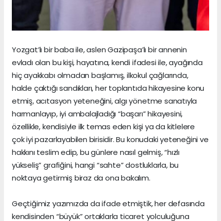
Yozgat’lı bir baba ile, aslen Gazipaşa’lı bir annenin
evladı olan bu kişi, hayatına, kendi ifadesi ile, ayağında
hiç ayakkabı olmadan başlamış, ilkokul çağlarında,
halde çaktığı sandıkları, her toplantıda hikayesine konu
etmiş, acıtasyon yeteneğini, algı yönetme sanatıyla
harmanlayıp, iyi ambalajladığı “başarı” hikayesini,
özellikle, kendisiyle ilk temas eden kişi ya da kitlelere
çok iyi pazarlayabilen birisidir. Bu konudaki yeteneğini ve
hakkını teslim edip, bu günlere nasıl gelmiş, “hızlı
yükseliş” grafiğini, hangi “sahte” dostluklarla, bu
noktaya getirmiş biraz da ona bakalım.
Geçtiğimiz yazımızda da ifade etmiştik, her defasında
kendisinden “büyük” ortaklarla ticaret yolculuğuna