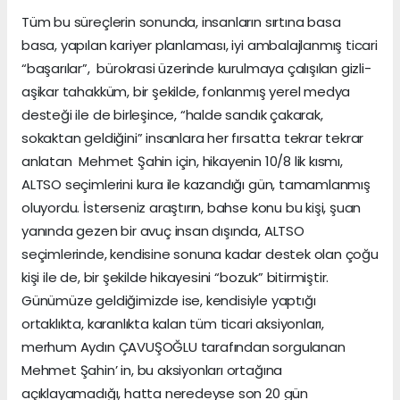
Tüm bu süreçlerin sonunda, insanların sırtına basa
basa, yapılan kariyer planlaması, iyi ambalajlanmış ticari
“başarılar”, bürokrasi üzerinde kurulmaya çalışılan gizli-
aşikar tahakküm, bir şekilde, fonlanmış yerel medya
desteği ile de birleşince, “halde sandık çakarak,
sokaktan geldiğini” insanlara her fırsatta tekrar tekrar
anlatan Mehmet Şahin için, hikayenin 10/8 lik kısmı,
ALTSO seçimlerini kura ile kazandığı gün, tamamlanmış
oluyordu. İsterseniz araştırın, bahse konu bu kişi, şuan
yanında gezen bir avuç insan dışında, ALTSO
seçimlerinde, kendisine sonuna kadar destek olan çoğu
kişi ile de, bir şekilde hikayesini “bozuk” bitirmiştir.
Günümüze geldiğimizde ise, kendisiyle yaptığı
ortaklıkta, karanlıkta kalan tüm ticari aksiyonları,
merhum Aydın ÇAVUŞOĞLU tarafından sorgulanan
Mehmet Şahin’ in, bu aksiyonları ortağına
açıklayamadığı, hatta neredeyse son 20 gün