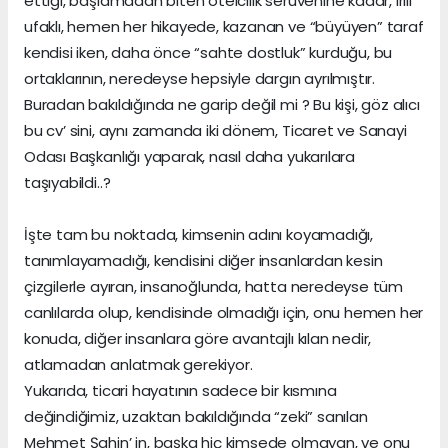
ettiği, başlamadan biten otelcilik serüvenine kadar, irili
ufaklı, hemen her hikayede, kazanan ve “büyüyen” taraf
kendisi iken, daha önce “sahte dostluk” kurduğu, bu
ortaklarının, neredeyse hepsiyle dargın ayrılmıştır.
Buradan bakıldığında ne garip değil mi ? Bu kişi, göz alıcı
bu cv’ sini, aynı zamanda iki dönem, Ticaret ve Sanayi
Odası Başkanlığı yaparak, nasıl daha yukarılara
taşıyabildi..?
İşte tam bu noktada, kimsenin adını koyamadığı,
tanımlayamadığı, kendisini diğer insanlardan kesin
çizgilerle ayıran, insanoğlunda, hatta neredeyse tüm
canlılarda olup, kendisinde olmadığı için, onu hemen her
konuda, diğer insanlara göre avantajlı kılan nedir,
atlamadan anlatmak gerekiyor.
Yukarıda, ticari hayatının sadece bir kısmına
değindiğimiz, uzaktan bakıldığında “zeki” sanılan
Mehmet Şahin’ in, başka hiç kimsede olmayan, ve onu