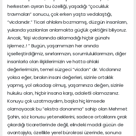
herkesten ayıran bu özelliği, yaşadığı “çocukluk
travmaları” sonucu, çok erken yaşta vedalaştığı,
“vicdanıdır.” Ticari ahlakını bozmamış, düzgün insanların,
yukarıda yazılanları anlamakta güçlük çektiğini biliyoruz.
Ancak, “kişi vicdanında aklamadığı hiçbir günahı
işlemez..! ” Bugün, yaşamımızın her anında
içselleştirdiğimiz, sınırlarımızın, sorumluluklarımızın, diğer
insanlarla olan ilişkilerimizin ve hatta ahlaki
değerlerimizin, temel süzgeci “vicdan” dır. Vicdanınız
yoksa eğer, bırakın insani değerleri, sizinle ortaklık
yapmış, yol arkadaşı olmuş, yaşamınıza değen, sizinle
hukuku olan, hiçbir insana karşı, adaletli olamazsınız.
Konuyu çok uzatmayalım, başka hiç kimsede
olamayacak bu “ekstra donanıma” sahip olan Mehmet
Şahin, söz konusu yeteneklerini, sadece ortaklarını çırak
çıkardığı ticaretlerinde değil, elindeki maddi gücün de
avantajıyla, özellikle yerel bürokrasi üzerinde, sonuna