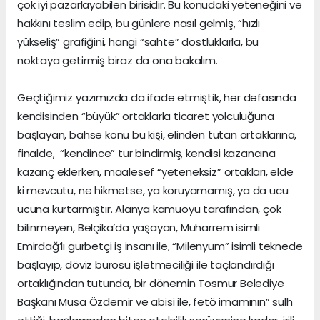
çok iyi pazarlayabilen birisidir. Bu konudaki yeteneğini ve
hakkını teslim edip, bu günlere nasıl gelmiş, “hızlı
yükseliş” grafiğini, hangi “sahte” dostluklarla, bu
noktaya getirmiş biraz da ona bakalım.
Geçtiğimiz yazımızda da ifade etmiştik, her defasında
kendisinden “büyük” ortaklarla ticaret yolculuğuna
başlayan, bahse konu bu kişi, elinden tutan ortaklarına,
finalde, “kendince” tur bindirmiş, kendisi kazancına
kazanç eklerken, maalesef “yeteneksiz” ortakları, elde
ki mevcutu, ne hikmetse, ya koruyamamış, ya da ucu
ucuna kurtarmıştır. Alanya kamuoyu tarafından, çok
bilinmeyen, Belçika’da yaşayan, Muharrem isimli
Emirdağ’lı gurbetçi iş insanı ile, “Milenyum” isimli teknede
başlayıp, döviz bürosu işletmeciliği ile taçlandırdığı
ortaklığından tutunda, bir dönemin Tosmur Belediye
Başkanı Musa Özdemir ve abisi ile, fetö imamının” sulh