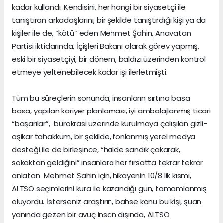
kadar kullandı. Kendisini, her hangi bir siyasetçi ile
tanıştıran arkadaşlarını, bir şekilde tanıştırdığı kişi ya da
kişiler ile de, “kötü” eden Mehmet Şahin, Anavatan
Partisi iktidarında, İçişleri Bakanı olarak görev yapmış,
eski bir siyasetçiyi, bir dönem, baldızı üzerinden kontrol
etmeye yeltenebilecek kadar işi ilerletmişti.
Tüm bu süreçlerin sonunda, insanların sırtına basa
basa, yapılan kariyer planlaması, iyi ambalajlanmış ticari
“başarılar”, bürokrasi üzerinde kurulmaya çalışılan gizli-
aşikar tahakküm, bir şekilde, fonlanmış yerel medya
desteği ile de birleşince, “halde sandık çakarak,
sokaktan geldiğini” insanlara her fırsatta tekrar tekrar
anlatan Mehmet Şahin için, hikayenin 10/8 lik kısmı,
ALTSO seçimlerini kura ile kazandığı gün, tamamlanmış
oluyordu. İsterseniz araştırın, bahse konu bu kişi, şuan
yanında gezen bir avuç insan dışında, ALTSO