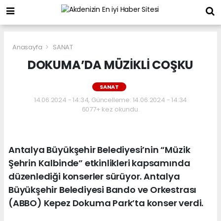
Anasayfa
SANAT
DOKUMA’DA MÜZİKLİ COŞKU
SANAT
14.06.2024 - 14:34, Güncelleme: 14.06.2024 - 14:34
6077+ kez okundu.
Antalya Büyükşehir Belediyesi’nin “Müzik
Şehrin Kalbinde” etkinlikleri kapsamında
düzenlediği konserler sürüyor. Antalya
Büyükşehir Belediyesi Bando ve Orkestrası
(ABBO) Kepez Dokuma Park’ta konser verdi.