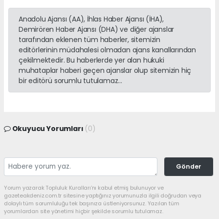
Anadolu Ajansı (AA), İhlas Haber Ajansı (İHA),
Demirören Haber Ajansı (DHA) ve diğer ajanslar
tarafından eklenen tüm haberler, sitemizin
editörlerinin müdahalesi olmadan ajans kanallarından
çekilmektedir. Bu haberlerde yer alan hukuki
muhataplar haberi geçen ajanslar olup sitemizin hiç
bir editörü sorumlu tutulamaz...
Okuyucu Yorumları
(0)
Gönder
Yorum yazarak Topluluk Kuralları’nı kabul etmiş bulunuyor ve
gazeteakdeniz.com.tr sitesine yaptığınız yorumunuzla ilgili doğrudan veya
dolaylı tüm sorumluluğu tek başınıza üstleniyorsunuz. Yazılan tüm
yorumlardan site yönetimi hiçbir şekilde sorumlu tutulamaz.