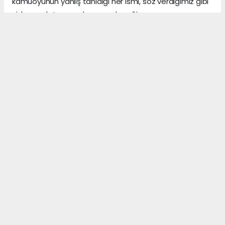
kamuoyunun yanlış tanıdığı her ismi, söz verdiğimiz gibi
sizlere anlatmaya devam edeceğiz.
Gerçeklerin üzerini, algı yöneterek kapattığını sananlar,
vicdanı ile erken yaşta vedalaşanlar ve etrafındaki
herkese zarar veren insanlar, şu dünyada asıl önemli
olanın, arkalarından “hoş bir seda” bırakmak olduğunu,
asla anlayamazlar.