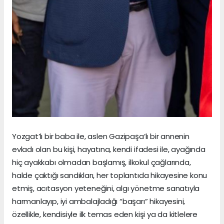
Yozgat’lı bir baba ile, aslen Gazipaşa’lı bir annenin
evladı olan bu kişi, hayatına, kendi ifadesi ile, ayağında
hiç ayakkabı olmadan başlamış, ilkokul çağlarında,
halde çaktığı sandıkları, her toplantıda hikayesine konu
etmiş, acıtasyon yeteneğini, algı yönetme sanatıyla
harmanlayıp, iyi ambalajladığı “başarı” hikayesini,
özellikle, kendisiyle ilk temas eden kişi ya da kitlelere