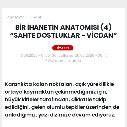
Anasayfa
SİYASET
BİR İHANETİN ANATOMİSİ (4)
“SAHTE DOSTLUKLAR - VİCDAN”
SİYASET
13.06.2026 - 01:55, Güncelleme: 25.06.2026 - 09:47
52644+ kez okundu.
Karanlıkta kalan noktaları, açık yüreklilikle
ortaya koymaktan çekinmediğimiz için,
büyük kitleler tarafından, dikkatle takip
edildiğini, gelen olumlu tepkiler üzerinden de
anladığımız, yazı dizimize devam ediyoruz.