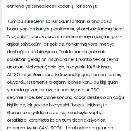
etmeye yeltenebilecek kadar işi ilerletmişti.
Tüm bu süreçlerin sonunda, insanların sırtına basa
basa, yapılan kariyer planlaması, iyi ambalajlanmış ticari
“başarılar”, bürokrasi üzerinde kurulmaya çalışılan gizli-
aşikar tahakküm, bir şekilde, fonlanmış yerel medya
desteği ile de birleşince, “halde sandık çakarak,
sokaktan geldiğini” insanlara her fırsatta tekrar tekrar
anlatan Mehmet Şahin için, hikayenin 10/8 lik kısmı,
ALTSO seçimlerini kura ile kazandığı gün, tamamlanmış
oluyordu. İsterseniz araştırın, bahse konu bu kişi, şuan
yanında gezen bir avuç insan dışında, ALTSO
seçimlerinde, kendisine sonuna kadar destek olan çoğu
kişi ile de, bir şekilde hikayesini “bozuk” bitirmiştir.
Günümüze geldiğimizde ise, kendisiyle yaptığı
ortaklıkta, karanlıkta kalan tüm ticari aksiyonları,
merhum Aydın ÇAVUŞOĞLU tarafından sorgulanan