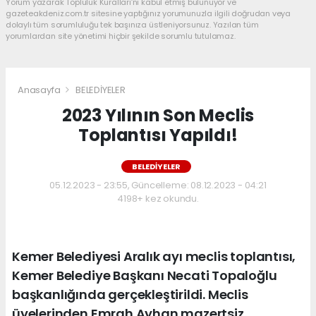
Yorum yazarak Topluluk Kuralları’nı kabul etmiş bulunuyor ve
gazeteakdeniz.com.tr sitesine yaptığınız yorumunuzla ilgili doğrudan veya
dolaylı tüm sorumluluğu tek başınıza üstleniyorsunuz. Yazılan tüm
yorumlardan site yönetimi hiçbir şekilde sorumlu tutulamaz.
Anasayfa
BELEDİYELER
2023 Yılının Son Meclis
Toplantısı Yapıldı!
BELEDİYELER
05.12.2023 - 23:55, Güncelleme: 08.12.2023 - 04:21
4198+ kez okundu.
Kemer Belediyesi Aralık ayı meclis toplantısı,
Kemer Belediye Başkanı Necati Topaloğlu
başkanlığında gerçekleştirildi. Meclis
üyelerinden Emrah Ayhan mazertsiz