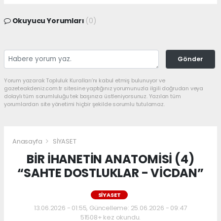
Okuyucu Yorumları
(0)
Gönder
Yorum yazarak Topluluk Kuralları’nı kabul etmiş bulunuyor ve
gazeteakdeniz.com.tr sitesine yaptığınız yorumunuzla ilgili doğrudan veya
dolaylı tüm sorumluluğu tek başınıza üstleniyorsunuz. Yazılan tüm
yorumlardan site yönetimi hiçbir şekilde sorumlu tutulamaz.
Anasayfa
SİYASET
BİR İHANETİN ANATOMİSİ (4)
“SAHTE DOSTLUKLAR - VİCDAN”
SİYASET
13.06.2026 - 01:55, Güncelleme: 25.06.2026 - 09:47
51508+ kez okundu.