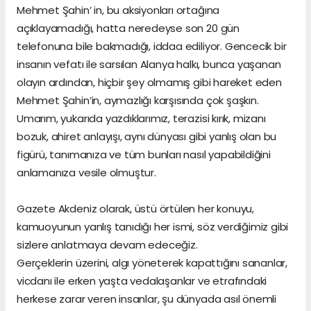
Mehmet Şahin’ in, bu aksiyonları ortağına
açıklayamadığı, hatta neredeyse son 20 gün
telefonuna bile bakmadığı, iddaa ediliyor. Gencecik bir
insanın vefatı ile sarsılan Alanya halkı, bunca yaşanan
olayın ardından, hiçbir şey olmamış gibi hareket eden
Mehmet Şahin’in, aymazlığı karşısında çok şaşkın.
Umarım, yukarıda yazdıklarımız, terazisi kırık, mizanı
bozuk, ahiret anlayışı, aynı dünyası gibi yanlış olan bu
figürü, tanımanıza ve tüm bunları nasıl yapabildiğini
anlamanıza vesile olmuştur.
Gazete Akdeniz olarak, üstü örtülen her konuyu,
kamuoyunun yanlış tanıdığı her ismi, söz verdiğimiz gibi
sizlere anlatmaya devam edeceğiz.
Gerçeklerin üzerini, algı yöneterek kapattığını sananlar,
vicdanı ile erken yaşta vedalaşanlar ve etrafındaki
herkese zarar veren insanlar, şu dünyada asıl önemli