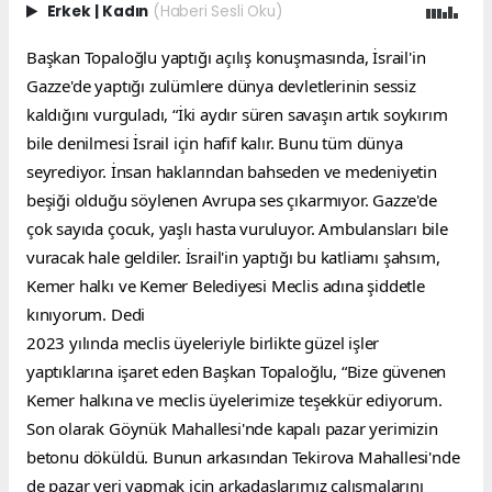
Erkek
|
Kadın
(Haberi Sesli Oku)
Başkan Topaloğlu yaptığı açılış konuşmasında, İsrail'in 
Gazze'de yaptığı zulümlere dünya devletlerinin sessiz 
kaldığını vurguladı, “İki aydır süren savaşın artık soykırım 
bile denilmesi İsrail için hafif kalır. Bunu tüm dünya 
seyrediyor. İnsan haklarından bahseden ve medeniyetin 
beşiği olduğu söylenen Avrupa ses çıkarmıyor. Gazze'de 
çok sayıda çocuk, yaşlı hasta vuruluyor. Ambulansları bile 
vuracak hale geldiler. İsrail'in yaptığı bu katliamı şahsım, 
Kemer halkı ve Kemer Belediyesi Meclis adına şiddetle 
kınıyorum. Dedi
2023 yılında meclis üyeleriyle birlikte güzel işler 
yaptıklarına işaret eden Başkan Topaloğlu, “Bize güvenen 
Kemer halkına ve meclis üyelerimize teşekkür ediyorum. 
Son olarak Göynük Mahallesi'nde kapalı pazar yerimizin 
betonu döküldü. Bunun arkasından Tekirova Mahallesi'nde 
de pazar yeri yapmak için arkadaşlarımız çalışmalarını 