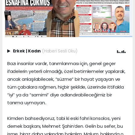
Erkek
|
Kadın
(Haberi Sesli Oku)
Bazı insanlar vardır, tanımlanması için, genel geçer
ifadelerin yeterli olmadığı, özel betimlemeler yapılarak,
ancak anlaşılabilecek, “süzme” bir hayat yaşayan ve
tüm çabalara rağmen, hiçbir şekilde, üzerinde ittifakla
“iyi” ya da “samimi” diye adlandırabileceğimiz bir
tanıma uymayan..
Kimden bahsediyoruz, tabi ki eski fahri konsolos, yeni
dernek başkanı, Mehmet Şahin’den. Gelin bu sefer, bu
isme, biraz daha yakından bakalım. Malum, hakkında o