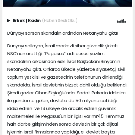
Erkek
|
Kadın
(Haberi Sesli Oku)
Dünyayı sarsan skandalın ardından Netanyahu çıktı!
Dünyayı sallayan, İsrail merkezli siber güvenlik şirketi
NSO’nun ürettiği “Pegasus” adlı casus yazılım
skandalının arkasından eski İsrail Başbakanı Binyamin
Netanyahu çıktı. Onlarca ülkede yüzlerce siyasetçi, sivil
toplum yetkilisi ve gazetecinin telefonunun dinlendiği
skandalda, İsrail devletinin bizzat dahli olduğu belirlendi.
Şimdi gözler Cihan Ekşioğlu'nda. Sedat Peker'in iddiaları
ile gündeme gelen, devlete de 50 milyona satıldığı
iddia edilen ve 13 ülkeye de aracılık edilen güvenlik
malzemeleri ile Pegasus'un bir ilgisi var mı?15 Temmuz
hain darbe girişiminden sonra devletin bir çok dijital
işlerinin israil firmalarınca yapıldığı, e-devlet başta