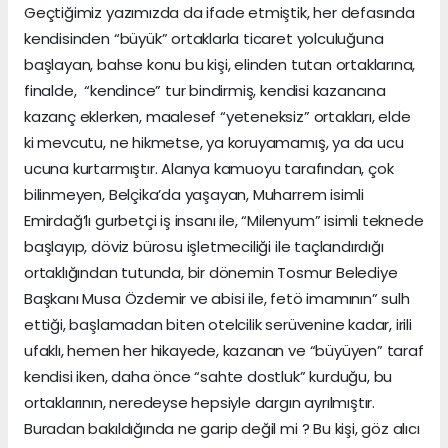
Geçtiğimiz yazımızda da ifade etmiştik, her defasında
kendisinden “büyük” ortaklarla ticaret yolculuğuna
başlayan, bahse konu bu kişi, elinden tutan ortaklarına,
finalde, “kendince” tur bindirmiş, kendisi kazancına
kazanç eklerken, maalesef “yeteneksiz” ortakları, elde
ki mevcutu, ne hikmetse, ya koruyamamış, ya da ucu
ucuna kurtarmıştır. Alanya kamuoyu tarafından, çok
bilinmeyen, Belçika’da yaşayan, Muharrem isimli
Emirdağ’lı gurbetçi iş insanı ile, “Milenyum” isimli teknede
başlayıp, döviz bürosu işletmeciliği ile taçlandırdığı
ortaklığından tutunda, bir dönemin Tosmur Belediye
Başkanı Musa Özdemir ve abisi ile, fetö imamının” sulh
ettiği, başlamadan biten otelcilik serüvenine kadar, irili
ufaklı, hemen her hikayede, kazanan ve “büyüyen” taraf
kendisi iken, daha önce “sahte dostluk” kurduğu, bu
ortaklarının, neredeyse hepsiyle dargın ayrılmıştır.
Buradan bakıldığında ne garip değil mi ? Bu kişi, göz alıcı