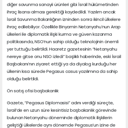
diğer savunma sanayii ürünleri gibi İsrail hükûmetinden
ihraç lisansı alması gerektiği kaydedildi. Yazılım ancak
İsrail Savunma Bakanlığının izninden sonra ikincil ülkelere
ihraç edilebiliyor. Özellikle Binyamin Netanyahu’nun Arap
ülkeleri ile diplomatik ilişki kurma ve güven kazanma
politikasında, NSO’nun sahip olduğu teknolojinin önemli
yer tuttuğu belirtildi. Haaretz gazetesinin “Netanyahu
nereye gitse onu NSO izledi” başlıklı haberinde, eski İsrail
Başbakanı’nın ziyaret ettiği ya da diyalog kurduğu her
ülkenin kısa sürede Pegasus casus yazılımına da sahip
olduğu belirtildi.
Ön satış ofisi başbakanlık
Gazete, “Pegasus Diplomasisi” adını verdiği süreçte,
İsrail’de en uzun süre kesintisiz başbakanlık görevinde
bulunan Netanyahu döneminde diplomatik ilişkilerin
geliştiği ülkelerde aynı dönemde Pegasus’un izine de