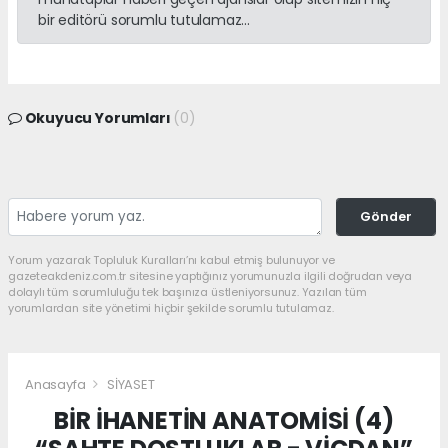
bir editörü sorumlu tutulamaz...
Okuyucu Yorumları
(0)
Gönder
Yorum yazarak Topluluk Kuralları’nı kabul etmiş bulunuyor ve
gazeteakdeniz.com.tr sitesine yaptığınız yorumunuzla ilgili doğrudan veya
dolaylı tüm sorumluluğu tek başınıza üstleniyorsunuz. Yazılan tüm
yorumlardan site yönetimi hiçbir şekilde sorumlu tutulamaz.
Anasayfa
SİYASET
BİR İHANETİN ANATOMİSİ (4)