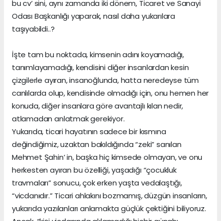
bu cv’ sini, aynı zamanda iki dönem, Ticaret ve Sanayi
Odası Başkanlığı yaparak, nasıl daha yukarılara
taşıyabildi..?
İşte tam bu noktada, kimsenin adını koyamadığı,
tanımlayamadığı, kendisini diğer insanlardan kesin
çizgilerle ayıran, insanoğlunda, hatta neredeyse tüm
canlılarda olup, kendisinde olmadığı için, onu hemen her
konuda, diğer insanlara göre avantajlı kılan nedir,
atlamadan anlatmak gerekiyor.
Yukarıda, ticari hayatının sadece bir kısmına
değindiğimiz, uzaktan bakıldığında “zeki” sanılan
Mehmet Şahin’ in, başka hiç kimsede olmayan, ve onu
herkesten ayıran bu özelliği, yaşadığı “çocukluk
travmaları” sonucu, çok erken yaşta vedalaştığı,
“vicdanıdır.” Ticari ahlakını bozmamış, düzgün insanların,
yukarıda yazılanları anlamakta güçlük çektiğini biliyoruz.