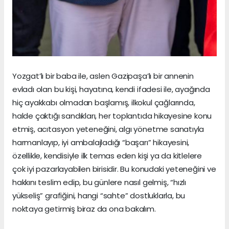
Yozgat’lı bir baba ile, aslen Gazipaşa’lı bir annenin
evladı olan bu kişi, hayatına, kendi ifadesi ile, ayağında
hiç ayakkabı olmadan başlamış, ilkokul çağlarında,
halde çaktığı sandıkları, her toplantıda hikayesine konu
etmiş, acıtasyon yeteneğini, algı yönetme sanatıyla
harmanlayıp, iyi ambalajladığı “başarı” hikayesini,
özellikle, kendisiyle ilk temas eden kişi ya da kitlelere
çok iyi pazarlayabilen birisidir. Bu konudaki yeteneğini ve
hakkını teslim edip, bu günlere nasıl gelmiş, “hızlı
yükseliş” grafiğini, hangi “sahte” dostluklarla, bu
noktaya getirmiş biraz da ona bakalım.