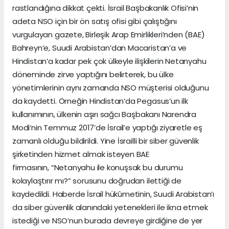
rastlandığına dikkat çekti. İsrail Başbakanlık Ofisi’nin
adeta NSO için bir ön satış ofisi gibi çalıştığını
vurgulayan gazete, Birleşik Arap Emirlikleri’nden (BAE)
Bahreyn’e, Suudi Arabistan’dan Macaristan’a ve
Hindistan’a kadar pek çok ülkeyle ilişkilerin Netanyahu
döneminde zirve yaptığını belirterek, bu ülke
yönetimlerinin aynı zamanda NSO müşterisi olduğunu
da kaydetti. Örneğin Hindistan’da Pegasus’un ilk
kullanımının, ülkenin aşırı sağcı Başbakanı Narendra
Modi’nin Temmuz 2017’de İsrail’e yaptığı ziyaretle eş
zamanlı olduğu bildirildi. Yine İsrailli bir siber güvenlik
şirketinden hizmet almak isteyen BAE
firmasının, “Netanyahu ile konuşsak bu durumu
kolaylaştırır mı?” sorusunu doğrudan ilettiği de
kaydedildi. Haberde İsrail hükûmetinin, Suudi Arabistan’ı
da siber güvenlik alanındaki yetenekleri ile ikna etmek
istediği ve NSO’nun burada devreye girdiğine de yer