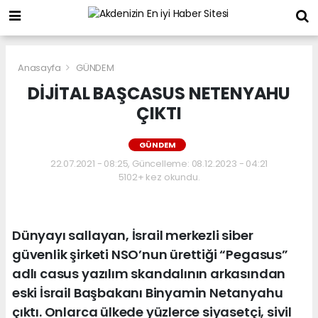
Anasayfa
GÜNDEM
DİJİTAL BAŞCASUS NETENYAHU
ÇIKTI
GÜNDEM
22.07.2021 - 08:25, Güncelleme: 08.12.2023 - 04:21
5102+ kez okundu.
Dünyayı sallayan, İsrail merkezli siber
güvenlik şirketi NSO’nun ürettiği “Pegasus”
adlı casus yazılım skandalının arkasından
eski İsrail Başbakanı Binyamin Netanyahu
çıktı. Onlarca ülkede yüzlerce siyasetçi, sivil