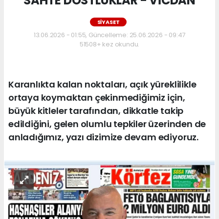
“SAHTE DOSTLUKLAR - VİCDAN”
SİYASET
13.06.2026 - 01:55, Güncelleme: 25.06.2026 - 09:47
51508+ kez okundu.
Karanlıkta kalan noktaları, açık yüreklilikle
ortaya koymaktan çekinmediğimiz için,
büyük kitleler tarafından, dikkatle takip
edildiğini, gelen olumlu tepkiler üzerinden de
anladığımız, yazı dizimize devam ediyoruz.