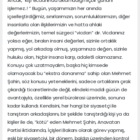
Ancak, “kişi vicdanında aklamadığı hiçbir günahı
işlemez..! ” Bugün, yaşamımızın her anında
içselleştirdiğimiz, sınırlarımızın, sorumluluklarımızın, diğer
insanlarla olan ilişkilerimizin ve hatta ahlaki
değerlerimizin, temel süzgeci “vicdan” dır. Vicdanınız
yoksa eğer, bırakın insani değerleri, sizinle ortaklık
yapmış, yol arkadaşı olmuş, yaşamınıza değen, sizinle
hukuku olan, hiçbir insana karşı, adaletli olamazsınız.
Konuyu çok uzatmayalım, başka hiç kimsede
olamayacak bu “ekstra donanıma” sahip olan Mehmet
Şahin, söz konusu yeteneklerini, sadece ortaklarını çırak
çıkardığı ticaretlerinde değil, elindeki maddi gücün de
avantajıyla, özellikle yerel bürokrasi üzerinde, sonuna
kadar kullandı. Kendisini, her hangi bir siyasetçi ile
tanıştıran arkadaşlarını, bir şekilde tanıştırdığı kişi ya da
kişiler ile de, “kötü” eden Mehmet Şahin, Anavatan
Partisi iktidarında, İçişleri Bakanı olarak görev yapmış,
eski bir siyasetçiyi, bir dönem, baldızı üzerinden kontrol