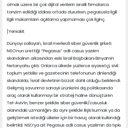
olmak üzere bir çok dijital verilerin israilli firmalarca
tanzim edildiği iddiası ortada dururken, pegasusla ilgili
ilgili makamların açıklama yapmaması çok ilginç.
[Yeniakit
Dünyayı sallayan, İsrail merkezli siber güvenlik şirketi
NSO’nun ürettiği “Pegasus” adlı casus yazılım
skandalının arkasından eski İsrail Başbakanı Binyamin
Netanyahu çıktı. Onlarca ülkede yüzlerce siyasetçi, sivil
toplum yetkilisi ve gazetecinin telefonunun dinlendiği
skandalda, İsrail devletinin bizzat dahli olduğu belirlendi.
Gelişmiş savunma sanayii ürünlerini dış politikasında
araç olarak kullanmayı bir strateji haline dönüştüren
Tel-Aviv’in, benzer şekilde siber güvenlik/casusluk
alanındaki uzmanlığını da aynı şekilde ilişki kurmak ya da
geliştirmek istediği ülkeler için bir havuç olarak kullandığı
belirtildi. NSO’ya ait Pegasus adlı casus yazılımın da tıpkı