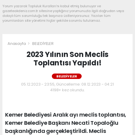
Yorum yazarak Topluluk Kuralları’nı kabul etmiş bulunuyor ve
gazeteakdeniz.com.tr sitesine yaptığınız yorumunuzla ilgili doğrudan veya
dolaylı tüm sorumluluğu tek başınıza üstleniyorsunuz. Yazılan tüm
yorumlardan site yönetimi hiçbir şekilde sorumlu tutulamaz.
Anasayfa
BELEDİYELER
2023 Yılının Son Meclis
Toplantısı Yapıldı!
BELEDİYELER
05.12.2023 - 23:55, Güncelleme: 08.12.2023 - 04:21
4198+ kez okundu.
Kemer Belediyesi Aralık ayı meclis toplantısı,
Kemer Belediye Başkanı Necati Topaloğlu
başkanlığında gerçekleştirildi. Meclis