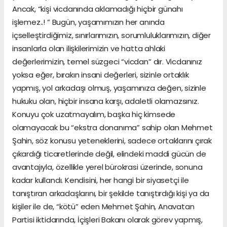
Ancak, “kişi vicdanında aklamadığı hiçbir günahı
işlemez..! ” Bugün, yaşamımızın her anında
içselleştirdiğimiz, sınırlarımızın, sorumluluklarımızın, diğer
insanlarla olan ilişkilerimizin ve hatta ahlaki
değerlerimizin, temel süzgeci “vicdan” dır. Vicdanınız
yoksa eğer, bırakın insani değerleri, sizinle ortaklık
yapmış, yol arkadaşı olmuş, yaşamınıza değen, sizinle
hukuku olan, hiçbir insana karşı, adaletli olamazsınız.
Konuyu çok uzatmayalım, başka hiç kimsede
olamayacak bu “ekstra donanıma” sahip olan Mehmet
Şahin, söz konusu yeteneklerini, sadece ortaklarını çırak
çıkardığı ticaretlerinde değil, elindeki maddi gücün de
avantajıyla, özellikle yerel bürokrasi üzerinde, sonuna
kadar kullandı. Kendisini, her hangi bir siyasetçi ile
tanıştıran arkadaşlarını, bir şekilde tanıştırdığı kişi ya da
kişiler ile de, “kötü” eden Mehmet Şahin, Anavatan
Partisi iktidarında, İçişleri Bakanı olarak görev yapmış,