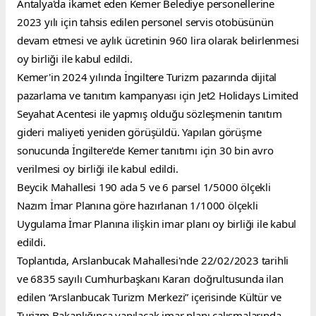
Antalya'da ikamet eden Kemer Belediye personellerine 
2023 yılı için tahsis edilen personel servis otobüsünün 
devam etmesi ve aylık ücretinin 960 lira olarak belirlenmesi 
oy birliği ile kabul edildi.
Kemer'in 2024 yılında İngiltere Turizm pazarında dijital 
pazarlama ve tanıtım kampanyası için Jet2 Holidays Limited 
Seyahat Acentesi ile yapmış olduğu sözleşmenin tanıtım 
gideri maliyeti yeniden görüşüldü. Yapılan görüşme 
sonucunda İngiltere'de Kemer tanıtımı için 30 bin avro 
verilmesi oy birliği ile kabul edildi.
Beycik Mahallesi 190 ada 5 ve 6 parsel 1/5000 ölçekli 
Nazım İmar Planına göre hazırlanan 1/1000 ölçekli 
Uygulama İmar Planına ilişkin imar planı oy birliği ile kabul 
edildi.
Toplantıda, Arslanbucak Mahallesi'nde 22/02/2023 tarihli 
ve 6835 sayılı Cumhurbaşkanı Kararı doğrultusunda ilan 
edilen “Arslanbucak Turizm Merkezi” içerisinde Kültür ve 
Turizm Bakanlığınca yapılacak imar planı çalışmalarında 