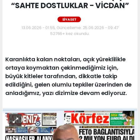
“SAHTE DOSTLUKLAR - VİCDAN”
SİYASET
13.06.2026 - 01:55, Güncelleme: 25.06.2026 - 09:47
52766+ kez okundu.
Karanlıkta kalan noktaları, açık yüreklilikle
ortaya koymaktan çekinmediğimiz için,
büyük kitleler tarafından, dikkatle takip
edildiğini, gelen olumlu tepkiler üzerinden de
anladığımız, yazı dizimize devam ediyoruz.