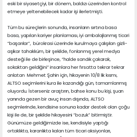
eski bir siyasetçiyi, bir dönem, baldızı üzerinden kontrol
etmeye yeltenebilecek kadar işi ilerletmişti.
Tüm bu süreçlerin sonunda, insanların sırtına basa
basa, yapılan kariyer planlaması, iyi ambalajlanmış ticari
“başarılar”, bürokrasi üzerinde kurulmaya çalışılan gizli-
aşikar tahakküm, bir şekilde, fonlanmış yerel medya
desteği ile de birleşince, “halde sandık çakarak,
sokaktan geldiğini” insanlara her fırsatta tekrar tekrar
anlatan Mehmet Şahin için, hikayenin 10/8 lik kısmı,
ALTSO seçimlerini kura ile kazandığı gün, tamamlanmış
oluyordu. İsterseniz araştırın, bahse konu bu kişi, şuan
yanında gezen bir avuç insan dışında, ALTSO
seçimlerinde, kendisine sonuna kadar destek olan çoğu
kişi ile de, bir şekilde hikayesini “bozuk” bitirmiştir.
Günümüze geldiğimizde ise, kendisiyle yaptığı
ortaklıkta, karanlıkta kalan tüm ticari aksiyonları,