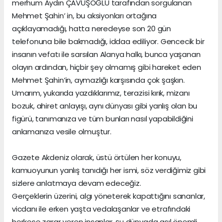
merhum Aydın ÇAVUŞOĞLU tarafından sorgulanan
Mehmet Şahin’ in, bu aksiyonları ortağına
açıklayamadığı, hatta neredeyse son 20 gün
telefonuna bile bakmadığı, iddaa ediliyor. Gencecik bir
insanın vefatı ile sarsılan Alanya halkı, bunca yaşanan
olayın ardından, hiçbir şey olmamış gibi hareket eden
Mehmet Şahin’in, aymazlığı karşısında çok şaşkın.
Umarım, yukarıda yazdıklarımız, terazisi kırık, mizanı
bozuk, ahiret anlayışı, aynı dünyası gibi yanlış olan bu
figürü, tanımanıza ve tüm bunları nasıl yapabildiğini
anlamanıza vesile olmuştur.
Gazete Akdeniz olarak, üstü örtülen her konuyu,
kamuoyunun yanlış tanıdığı her ismi, söz verdiğimiz gibi
sizlere anlatmaya devam edeceğiz.
Gerçeklerin üzerini, algı yöneterek kapattığını sananlar,
vicdanı ile erken yaşta vedalaşanlar ve etrafındaki
herkese zarar veren insanlar, şu dünyada asıl önemli