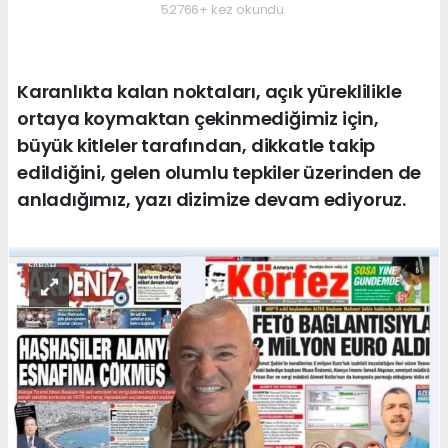
52766+ kez okundu.
Karanlıkta kalan noktaları, açık yüreklilikle
ortaya koymaktan çekinmediğimiz için,
büyük kitleler tarafından, dikkatle takip
edildiğini, gelen olumlu tepkiler üzerinden de
anladığımız, yazı dizimize devam ediyoruz.