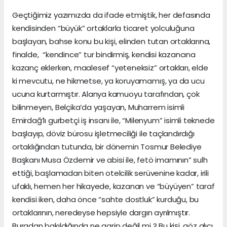
Geçtiğimiz yazımızda da ifade etmiştik, her defasında
kendisinden “büyük” ortaklarla ticaret yolculuğuna
başlayan, bahse konu bu kişi, elinden tutan ortaklarına,
finalde, “kendince” tur bindirmiş, kendisi kazancına
kazanç eklerken, maalesef “yeteneksiz” ortakları, elde
ki mevcutu, ne hikmetse, ya koruyamamış, ya da ucu
ucuna kurtarmıştır. Alanya kamuoyu tarafından, çok
bilinmeyen, Belçika’da yaşayan, Muharrem isimli
Emirdağ’lı gurbetçi iş insanı ile, “Milenyum” isimli teknede
başlayıp, döviz bürosu işletmeciliği ile taçlandırdığı
ortaklığından tutunda, bir dönemin Tosmur Belediye
Başkanı Musa Özdemir ve abisi ile, fetö imamının” sulh
ettiği, başlamadan biten otelcilik serüvenine kadar, irili
ufaklı, hemen her hikayede, kazanan ve “büyüyen” taraf
kendisi iken, daha önce “sahte dostluk” kurduğu, bu
ortaklarının, neredeyse hepsiyle dargın ayrılmıştır.
Buradan bakıldığında ne garip değil mi ? Bu kişi, göz alıcı