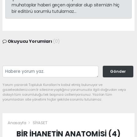
muhataplar haberi geçen ajanslar olup sitemizin hiç
bir editörü sorumlu tutulamaz...
Okuyucu Yorumları
(0)
Gönder
Yorum yazarak Topluluk Kuralları’nı kabul etmiş bulunuyor ve
gazeteakdeniz.com.tr sitesine yaptığınız yorumunuzla ilgili doğrudan veya
dolaylı tüm sorumluluğu tek başınıza üstleniyorsunuz. Yazılan tüm
yorumlardan site yönetimi hiçbir şekilde sorumlu tutulamaz.
Anasayfa
SİYASET
BİR İHANETİN ANATOMİSİ (4)