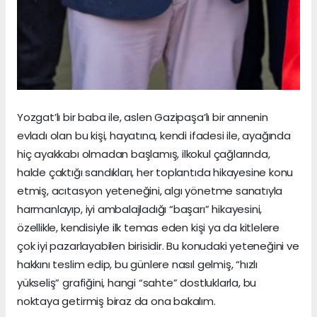
Yozgat’lı bir baba ile, aslen Gazipaşa’lı bir annenin
evladı olan bu kişi, hayatına, kendi ifadesi ile, ayağında
hiç ayakkabı olmadan başlamış, ilkokul çağlarında,
halde çaktığı sandıkları, her toplantıda hikayesine konu
etmiş, acıtasyon yeteneğini, algı yönetme sanatıyla
harmanlayıp, iyi ambalajladığı “başarı” hikayesini,
özellikle, kendisiyle ilk temas eden kişi ya da kitlelere
çok iyi pazarlayabilen birisidir. Bu konudaki yeteneğini ve
hakkını teslim edip, bu günlere nasıl gelmiş, “hızlı
yükseliş” grafiğini, hangi “sahte” dostluklarla, bu
noktaya getirmiş biraz da ona bakalım.