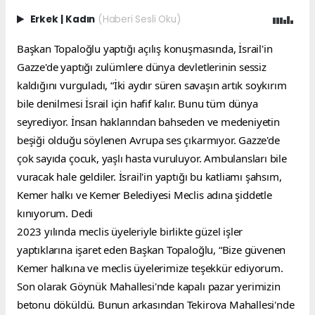
Erkek
|
Kadın
(Haberi Sesli Oku)
Başkan Topaloğlu yaptığı açılış konuşmasında, İsrail'in 
Gazze'de yaptığı zulümlere dünya devletlerinin sessiz 
kaldığını vurguladı, “İki aydır süren savaşın artık soykırım 
bile denilmesi İsrail için hafif kalır. Bunu tüm dünya 
seyrediyor. İnsan haklarından bahseden ve medeniyetin 
beşiği olduğu söylenen Avrupa ses çıkarmıyor. Gazze'de 
çok sayıda çocuk, yaşlı hasta vuruluyor. Ambulansları bile 
vuracak hale geldiler. İsrail'in yaptığı bu katliamı şahsım, 
Kemer halkı ve Kemer Belediyesi Meclis adına şiddetle 
kınıyorum. Dedi
2023 yılında meclis üyeleriyle birlikte güzel işler 
yaptıklarına işaret eden Başkan Topaloğlu, “Bize güvenen 
Kemer halkına ve meclis üyelerimize teşekkür ediyorum. 
Son olarak Göynük Mahallesi'nde kapalı pazar yerimizin 
betonu döküldü. Bunun arkasından Tekirova Mahallesi'nde 