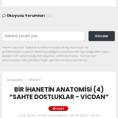
Okuyucu Yorumları
(0)
Gönder
Yorum yazarak Topluluk Kuralları’nı kabul etmiş bulunuyor ve
gazeteakdeniz.com.tr sitesine yaptığınız yorumunuzla ilgili doğrudan veya
dolaylı tüm sorumluluğu tek başınıza üstleniyorsunuz. Yazılan tüm
yorumlardan site yönetimi hiçbir şekilde sorumlu tutulamaz.
Anasayfa
SİYASET
BİR İHANETİN ANATOMİSİ (4)
“SAHTE DOSTLUKLAR - VİCDAN”
SİYASET
13.06.2026 - 01:55, Güncelleme: 25.06.2026 - 09:47