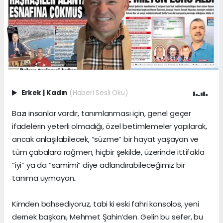
Erkek
|
Kadın
(Haberi Sesli Oku)
Bazı insanlar vardır, tanımlanması için, genel geçer
ifadelerin yeterli olmadığı, özel betimlemeler yapılarak,
ancak anlaşılabilecek, “süzme” bir hayat yaşayan ve
tüm çabalara rağmen, hiçbir şekilde, üzerinde ittifakla
“iyi” ya da “samimi” diye adlandırabileceğimiz bir
tanıma uymayan..
Kimden bahsediyoruz, tabi ki eski fahri konsolos, yeni
dernek başkanı, Mehmet Şahin’den. Gelin bu sefer, bu