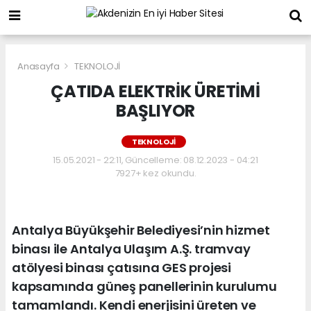
Anasayfa
TEKNOLOJİ
ÇATIDA ELEKTRİK ÜRETİMİ
BAŞLIYOR
TEKNOLOJİ
15.05.2021 - 22:11, Güncelleme: 08.12.2023 - 04:21
7927+ kez okundu.
Antalya Büyükşehir Belediyesi’nin hizmet
binası ile Antalya Ulaşım A.Ş. tramvay
atölyesi binası çatısına GES projesi
kapsamında güneş panellerinin kurulumu
tamamlandı. Kendi enerjisini üreten ve