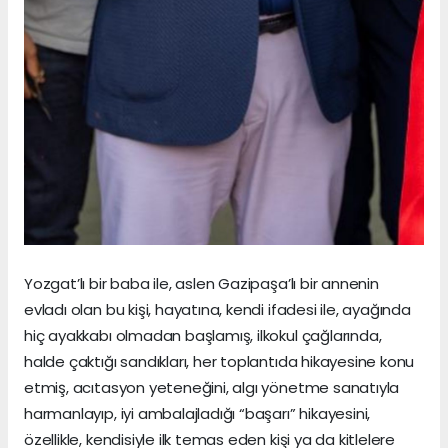
Yozgat’lı bir baba ile, aslen Gazipaşa’lı bir annenin
evladı olan bu kişi, hayatına, kendi ifadesi ile, ayağında
hiç ayakkabı olmadan başlamış, ilkokul çağlarında,
halde çaktığı sandıkları, her toplantıda hikayesine konu
etmiş, acıtasyon yeteneğini, algı yönetme sanatıyla
harmanlayıp, iyi ambalajladığı “başarı” hikayesini,
özellikle, kendisiyle ilk temas eden kişi ya da kitlelere