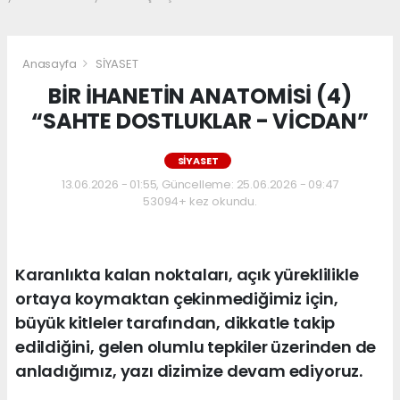
Anasayfa
SİYASET
BİR İHANETİN ANATOMİSİ (4)
“SAHTE DOSTLUKLAR - VİCDAN”
SİYASET
13.06.2026 - 01:55, Güncelleme: 25.06.2026 - 09:47
53094+ kez okundu.
Karanlıkta kalan noktaları, açık yüreklilikle
ortaya koymaktan çekinmediğimiz için,
büyük kitleler tarafından, dikkatle takip
edildiğini, gelen olumlu tepkiler üzerinden de
anladığımız, yazı dizimize devam ediyoruz.