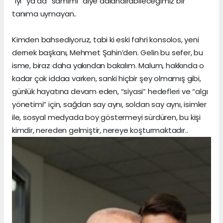
“iyi” ya da “samimi” diye adlandırabileceğimiz bir
tanıma uymayan..
Kimden bahsediyoruz, tabi ki eski fahri konsolos, yeni
dernek başkanı, Mehmet Şahin’den. Gelin bu sefer, bu
isme, biraz daha yakından bakalım. Malum, hakkında o
kadar çok iddaa varken, sanki hiçbir şey olmamış gibi,
günlük hayatına devam eden, “siyasi” hedefleri ve “algı
yönetimi” için, sağdan say aynı, soldan say aynı, isimler
ile, sosyal medyada boy göstermeyi sürdüren, bu kişi
kimdir, nereden gelmiştir, nereye koşturmaktadır..