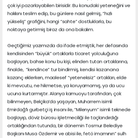
çok iyi pazarlayabilen birisidir. Bu konudaki yeteneğini ve
hakkını teslim edip, bu günlere nasıl gelmiş, “hızlı
yükseliş” grafiğini, hangi “sahte” dostluklarla, bu
noktaya getirmiş biraz da ona bakalım.
Geçtiğimiz yazımızda da ifade etmiştik, her defasında
kendisinden “büyük” ortaklarla ticaret yolculuğuna
başlayan, bahse konu bu kişi, elinden tutan ortaklarına,
finalde, “kendince” tur bindirmiş, kendisi kazancına
kazanç eklerken, maalesef “yeteneksiz” ortakları, elde
ki mevcutu, ne hikmetse, ya koruyamamış, ya da ucu
ucuna kurtarmıştır. Alanya kamuoyu tarafından, çok
bilinmeyen, Belçika’da yaşayan, Muharrem isimli
Emirdağ’lı gurbetçi iş insanı ile, “Milenyum” isimli teknede
başlayıp, döviz bürosu işletmeciliği ile taçlandırdığı
ortaklığından tutunda, bir dönemin Tosmur Belediye
Başkanı Musa Özdemir ve abisi ile, fetö imamının” sulh