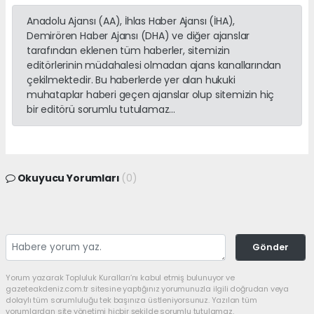
Anadolu Ajansı (AA), İhlas Haber Ajansı (İHA),
Demirören Haber Ajansı (DHA) ve diğer ajanslar
tarafından eklenen tüm haberler, sitemizin
editörlerinin müdahalesi olmadan ajans kanallarından
çekilmektedir. Bu haberlerde yer alan hukuki
muhataplar haberi geçen ajanslar olup sitemizin hiç
bir editörü sorumlu tutulamaz...
Okuyucu Yorumları
(0)
Gönder
Yorum yazarak Topluluk Kuralları’nı kabul etmiş bulunuyor ve
gazeteakdeniz.com.tr sitesine yaptığınız yorumunuzla ilgili doğrudan veya
dolaylı tüm sorumluluğu tek başınıza üstleniyorsunuz. Yazılan tüm
yorumlardan site yönetimi hiçbir şekilde sorumlu tutulamaz.