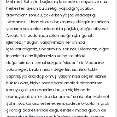
Mehmet Şahin’ in, başka hiç kimsede olmayan, ve onu
herkesten ayıran bu özelliği, yaşadığı “çocukluk
travmaları” sonucu, çok erken yaşta vedalaştığı,
“vicdanıdır.” Ticari ahlakını bozmamış, düzgün insanların,
yukarıda yazılanları anlamakta güçlük çektiğini biliyoruz.
Ancak, “kişi vicdanında aklamadığı hiçbir günahı
işlemez..! ” Bugün, yaşamımızın her anında
içselleştirdiğimiz, sınırlarımızın, sorumluluklarımızın, diğer
insanlarla olan ilişkilerimizin ve hatta ahlaki
değerlerimizin, temel süzgeci “vicdan” dır. Vicdanınız
yoksa eğer, bırakın insani değerleri, sizinle ortaklık
yapmış, yol arkadaşı olmuş, yaşamınıza değen, sizinle
hukuku olan, hiçbir insana karşı, adaletli olamazsınız.
Konuyu çok uzatmayalım, başka hiç kimsede
olamayacak bu “ekstra donanıma” sahip olan Mehmet
Şahin, söz konusu yeteneklerini, sadece ortaklarını çırak
çıkardığı ticaretlerinde değil, elindeki maddi gücün de
avantajıyla, özellikle yerel bürokrasi üzerinde, sonuna