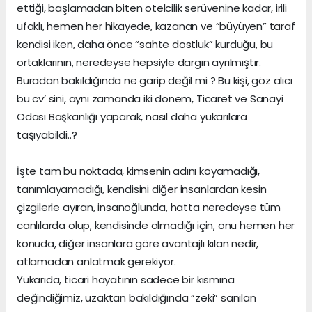
ettiği, başlamadan biten otelcilik serüvenine kadar, irili
ufaklı, hemen her hikayede, kazanan ve “büyüyen” taraf
kendisi iken, daha önce “sahte dostluk” kurduğu, bu
ortaklarının, neredeyse hepsiyle dargın ayrılmıştır.
Buradan bakıldığında ne garip değil mi ? Bu kişi, göz alıcı
bu cv’ sini, aynı zamanda iki dönem, Ticaret ve Sanayi
Odası Başkanlığı yaparak, nasıl daha yukarılara
taşıyabildi..?
İşte tam bu noktada, kimsenin adını koyamadığı,
tanımlayamadığı, kendisini diğer insanlardan kesin
çizgilerle ayıran, insanoğlunda, hatta neredeyse tüm
canlılarda olup, kendisinde olmadığı için, onu hemen her
konuda, diğer insanlara göre avantajlı kılan nedir,
atlamadan anlatmak gerekiyor.
Yukarıda, ticari hayatının sadece bir kısmına
değindiğimiz, uzaktan bakıldığında “zeki” sanılan