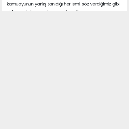
kamuoyunun yanlış tanıdığı her ismi, söz verdiğimiz gibi
sizlere anlatmaya devam edeceğiz.
Gerçeklerin üzerini, algı yöneterek kapattığını sananlar,
vicdanı ile erken yaşta vedalaşanlar ve etrafındaki
herkese zarar veren insanlar, şu dünyada asıl önemli
olanın, arkalarından “hoş bir seda” bırakmak olduğunu,
asla anlayamazlar.