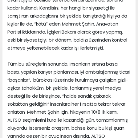
kadar kullandı. Kendisini, her hangi bir siyasetçi ile
tanıştıran arkadaşlarını, bir şekilde tanıştırdığı kişi ya da
kişiler ile de, “kötü” eden Mehmet Şahin, Anavatan
Partisi iktidarında, İçişleri Bakanı olarak görev yapmış,
eski bir siyasetçiyi, bir dönem, baldızı üzerinden kontrol
etmeye yeltenebilecek kadar işi ilerletmişti.
Tüm bu süreçlerin sonunda, insanların sırtına basa
basa, yapılan kariyer planlaması, iyi ambalajlanmış ticari
“başarılar”, bürokrasi üzerinde kurulmaya çalışılan gizli-
aşikar tahakküm, bir şekilde, fonlanmış yerel medya
desteği ile de birleşince, “halde sandık çakarak,
sokaktan geldiğini” insanlara her fırsatta tekrar tekrar
anlatan Mehmet Şahin için, hikayenin 10/8 lik kısmı,
ALTSO seçimlerini kura ile kazandığı gün, tamamlanmış
oluyordu. İsterseniz araştırın, bahse konu bu kişi, şuan
yanında gezen bir avuç insan dışında, ALTSO